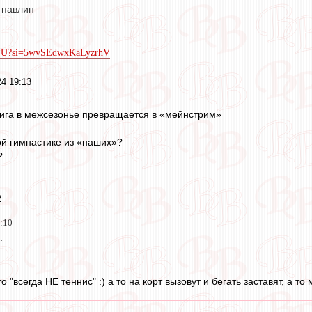
 павлин
ZkjU?si=5wvSEdwxKaLyzrhV
24 19:13
нига в межсезонье превращается в «мейнстрим»
ой гимнастике из «наших»?
?
2
9:10
.
то "всегда НЕ теннис" :) а то на корт вызовут и бегать заставят, а 