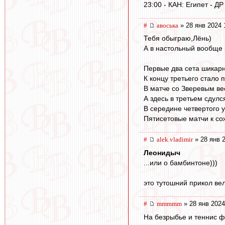
23:00 - КАН: Египет - ДР
#
авоська
» 28 янв 2024 
Тебя обыграю,Лёнь)
А в настольный вообще 
Первые два сета шикар
К концу третьего стало 
В матче со Зверевым ве
А здесь в третьем сдулс
В середине четвертого 
Пятисетовые матчи к со
#
alek.vladimir
» 28 янв 
Леонидыч
...или о бамбинтоне)))
это тутошний прикол ве
#
mmmmm
» 28 янв 2024
На безрыбье и теннис ф