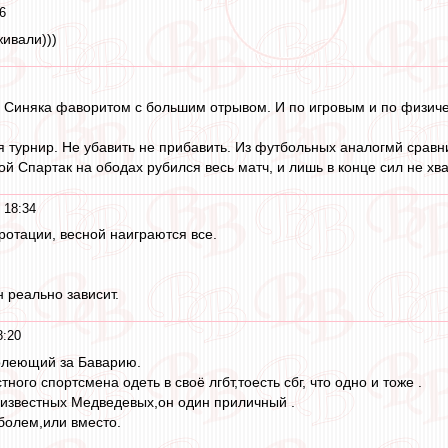
6
живали)))
ал Синяка фаворитом с большим отрывом. И по игровым и по физиче
турнир. Не убавить не прибавить. Из футбольных аналогмй сравнит
й Спартак на ободах рубился весь матч, и лишь в конце сил не хва
 18:34
ротации, весной наиграются все.
н реально зависит.
8:20
болеющий за Баварию.
ного спортсмена одеть в своё лгбт,тоесть сбг, что одно и тоже .
 известных Медведевых,он один приличный .
оболем,или вместо.