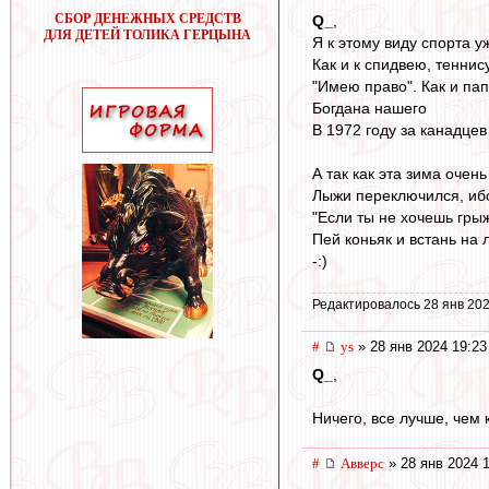
СБОР ДЕНЕЖНЫХ СРЕДСТВ
Q_
,
ДЛЯ ДЕТЕЙ ТОЛИКА ГЕРЦЫНА
Я к этому виду спорта у
Как и к спидвею, теннису
"Имею право". Как и па
Богдана нашего
В 1972 году за канадцев 
А так как эта зима очень
Лыжи переключился, ибо
"Если ты не хочешь гры
Пей коньяк и встань на 
-:)
Редактировалось 28 янв 202
#
ys
» 28 янв 2024 19:23
Q_
,
Ничего, все лучше, чем 
#
Авверс
» 28 янв 2024 