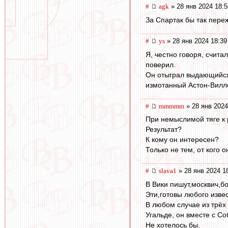
#
agk
» 28 янв 2024 18:5
За Спартак бы так пере
#
ys
» 28 янв 2024 18:39
Я, честно говоря, счит
поверил.
Он отыграл выдающийся 
измотанный Астон-Вилло
#
mmmmm
» 28 янв 2024
При немыслимой тяге к 
Результат?
К кому он интересен?
Только не тем, от кого о
#
slava1
» 28 янв 2024 1
В Вики пишут,москвич,
Эти,готовы любого извест
В любом случае из трёх
Угальде, он вместе с С
Не хотелось бы.