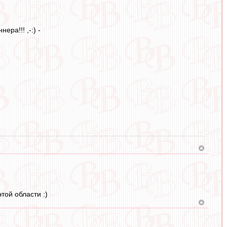
ера!!! ,-:) -
той области :)