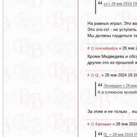
ys » 28 янв 2024 1
На равных играл. Это в
Это ого-го! - не уступи
Мы должны гордиться т
#
tver-udomlya
» 28 янв 
Кроме Медведева и обсуж
другие-это из прошлой 
#
Q_
» 28 янв 2024 19:1
Леонидыч » 28 янв
А в пляжном волей
За этим и не только .. 
#
Евгеньич
» 28 янв 2024
Q_ » 28 янв 2024 1