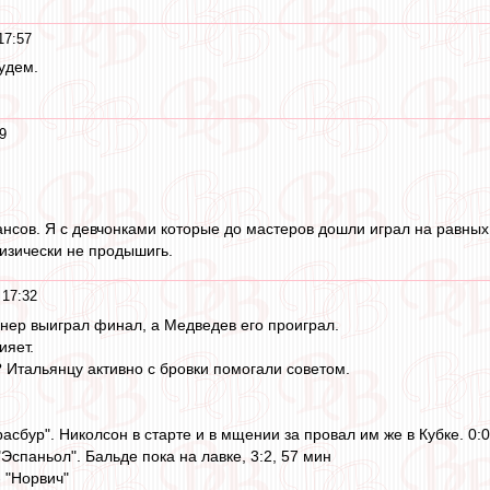
17:57
удем.
9
ансов. Я с девчонками которые до мастеров дошли играл на равных.
изически не продышигь.
 17:32
иннер выиграл финал, а Медведев его проиграл.
ияет.
 Итальянцу активно с бровки помогали советом.
трасбур". Николсон в старте и в мщении за провал им же в Кубке. 0:0
"Эспаньол". Бальде пока на лавке, 3:2, 57 мин
- "Норвич"