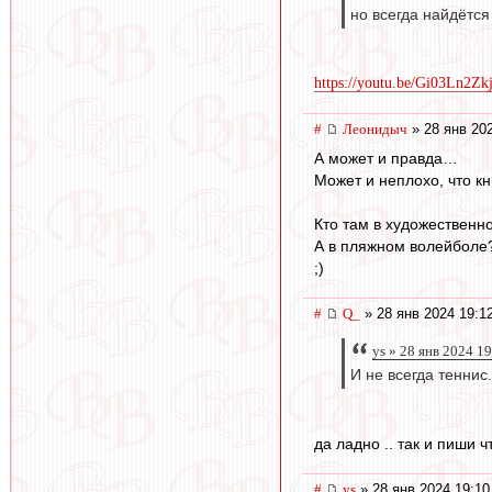
но всегда найдётся
https://youtu.be/Gi03Ln2
#
Леонидыч
» 28 янв 20
А может и правда…
Может и неплохо, что к
Кто там в художественн
А в пляжном волейболе
;)
#
Q_
» 28 янв 2024 19:1
ys » 28 янв 2024 1
И не всегда теннис.
да ладно .. так и пиши ч
#
ys
» 28 янв 2024 19:10