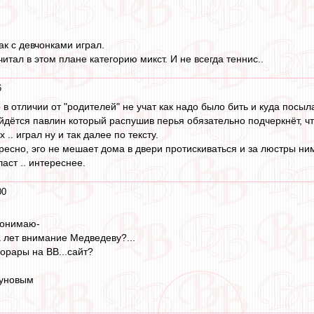
как с девчонками играл.
итал в этом плане категорию микст. И не всегда теннис..
6
в отличии от "родителей" не учат как надо было бить и куда посыл
йдётся павлин который распушив перья обязательно подчеркнёт, что
х .. играл ну и так далее по тексту.
ересно, эго не мешает дома в двери протискиваться и за люстры ни
аст .. интереснее.
00
понимаю-
 лет внимание Медведеву?...
норары на ВВ...сайт?
уновым