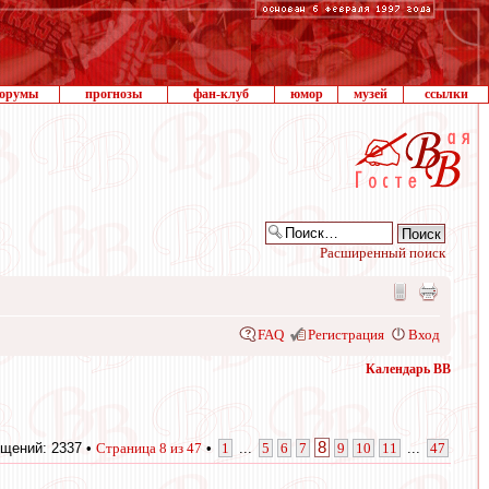
орумы
прогнозы
фан-клуб
юмор
музей
ссылки
Расширенный поиск
FAQ
Регистрация
Вход
Календарь ВВ
8
щений: 2337 •
Страница
8
из
47
•
1
...
5
6
7
9
10
11
...
47