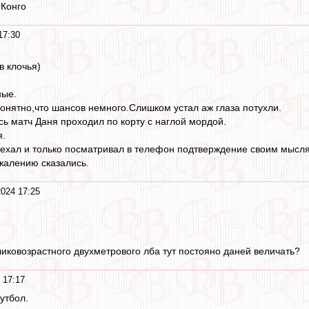
 Конго
17:30
в клочья)
ные.
понятно,что шансов немного.Слишком устал аж глаза потухли.
сь матч Даня проходил по корту с наглой мордой.
я.
уехал и только посматривал в телефон подтверждение своим мысл
жалению сказались.
2024 17:25
ликовозрастного двухметрового лба тут постояно даней величать?
 17:17
утбол.