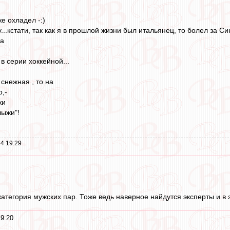
же охладел -:)
...кстати, так как я в прошлой жизни был итальянец, то болел за Синн
па
в серии хоккейной...
 снежная , то на
,-
жи
лыжи"!
4 19:29
категория мужских пар. Тоже ведь наверное найдутся эксперты и в э
19:20