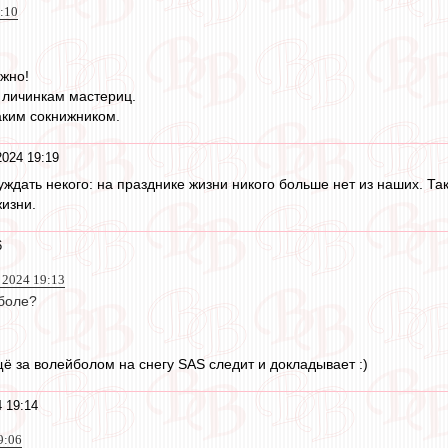
9:10
ажно!
ть личинкам мастериц.
аким сокнижником.
2024 19:19
дать некого: на празднике жизни никого больше нет из наших. Так
жизни.
6
 2024 19:13
боле?
ещё за волейболом на снегу SAS следит и докладывает :)
 19:14
9:06