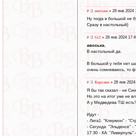
#
авоська
» 28 янв 2024 
Ну тогда в большой не б
Сразу в настольный)
#
Gt3
» 28 янв 2024 17:4
авоська
,
В настольный да.
В большой у тебя нет ш
очень сомневаюсь, то ф
#
Карелин
» 28 янв 2024
Я бы так сказал - не С
Но это на итог уже не вл
А у Медведева ТШ есть?
Идут -
- Лига1: "Клермон" - "С
- Сегунда: "Эльденсе" - 
17:30 - КА: "Ливерпуль" 