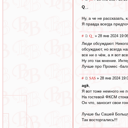
Q_
,
Ну, а че не рассказать, 
Я правда всегда предпоч
#
Q_
» 28 янв 2024 19:0
Люди обсуждают. Никого 
обсуждают, но всегда на
все ни о чём, а я вот все
Ну это так мнение. Инт
Лучше про Промес -балл
#
SAS
» 28 янв 2024 19:
agk
,
Я вот тоже немного не 
На гостевой ФКСМ стока
Он что, заносит свои го
Лучше бы Сашей Больш
Так восторгались!!!