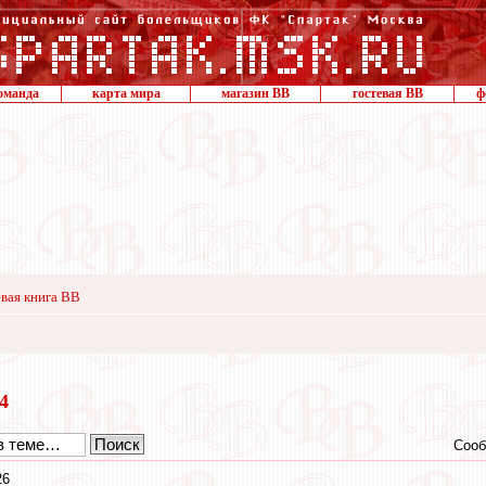
оманда
карта мира
магазин ВВ
гостевая ВВ
ф
вая книга ВВ
24
Сооб
26