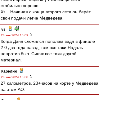
стабильно хорошо.
Хз... Начиная с конца второго сета он берёт
свои подачи легче Медведева.
ys
-
28 янв 2024 15:09
Когда Даня сложился пополам ведя в финале
2:0 два года назад, там все таки Надаль
напротив был. Синяк все таки другой
материал.
Карелин
-
28 янв 2024 15:08
27 километров, 23+часов на корте у Медведева
на этом АО.
Sergyn
-
28 янв 2024 15:05
сдулся Медведев. Плюс разница в возрасте,
плюс мазоли. Но начал хорошо, даже не
понятно что у итальяшки переключилось, ведь
дул без вариантов. Но уже в конц 2 сета,
просто щелк и другая игра.