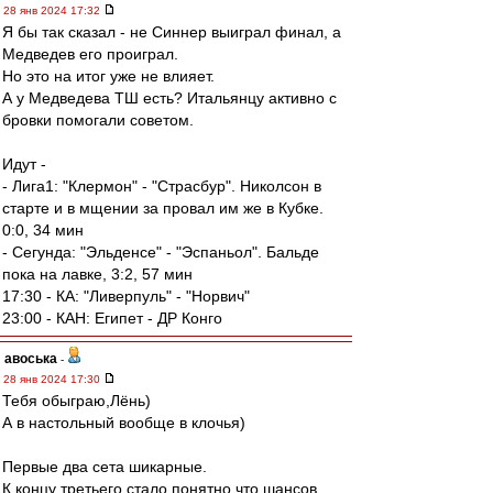
28 янв 2024 17:32
Я бы так сказал - не Синнер выиграл финал, а
Медведев его проиграл.
Но это на итог уже не влияет.
А у Медведева ТШ есть? Итальянцу активно с
бровки помогали советом.
Идут -
- Лига1: "Клермон" - "Страсбур". Николсон в
старте и в мщении за провал им же в Кубке.
0:0, 34 мин
- Сегунда: "Эльденсе" - "Эспаньол". Бальде
пока на лавке, 3:2, 57 мин
17:30 - КА: "Ливерпуль" - "Норвич"
23:00 - КАН: Египет - ДР Конго
авоська
-
28 янв 2024 17:30
Тебя обыграю,Лёнь)
А в настольный вообще в клочья)
Первые два сета шикарные.
К концу третьего стало понятно,что шансов