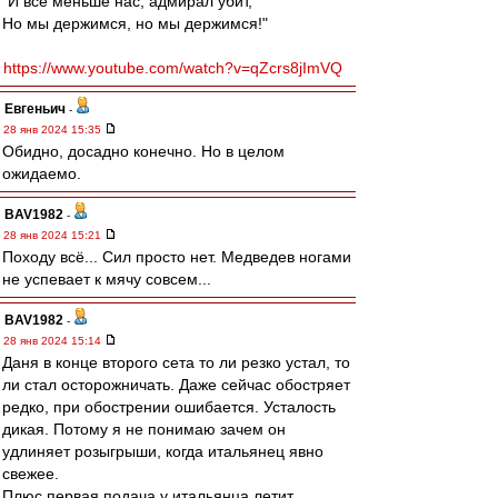
"И всё меньше нас, адмирал убит,
Но мы держимся, но мы держимся!"
https://www.youtube.com/watch?v=qZcrs8jImVQ
Евгеньич
-
28 янв 2024 15:35
Обидно, досадно конечно. Но в целом
ожидаемо.
BAV1982
-
28 янв 2024 15:21
Походу всё... Сил просто нет. Медведев ногами
не успевает к мячу совсем...
BAV1982
-
28 янв 2024 15:14
Даня в конце второго сета то ли резко устал, то
ли стал осторожничать. Даже сейчас обостряет
редко, при обострении ошибается. Усталость
дикая. Потому я не понимаю зачем он
удлиняет розыгрыши, когда итальянец явно
свежее.
Плюс первая подача у итальянца летит