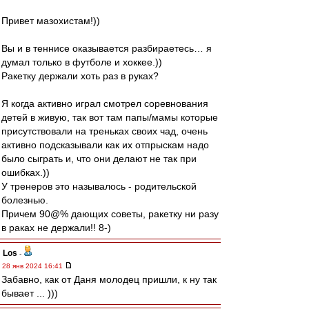
Привет мазохистам!))
Вы и в теннисе оказывается разбираетесь… я
думал только в футболе и хоккее.))
Ракетку держали хоть раз в руках?
Я когда активно играл смотрел соревнования
детей в живую, так вот там папы/мамы которые
присутствовали на треньках своих чад, очень
активно подсказывали как их отпрыскам надо
было сыграть и, что они делают не так при
ошибках.))
У тренеров это называлось - родительской
болезнью.
Причем 90@% дающих советы, ракетку ни разу
в раках не держали!! 8-)
Los
-
28 янв 2024 16:41
Забавно, как от Даня молодец пришли, к ну так
бывает ... )))