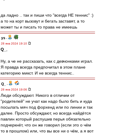
да ладно .. так и пиши что "всегда НЕ теннис" :)
а то на корт вызовут и бегать заставят, а то
может ты и писать то права не имеешь
ys
-
28 янв 2024 19:10
Q_
,
Ну, а че не рассказать, как с девчонками играл.
Я правда всегда предпочитал в этом плане
категорию микст. И не всегда теннис..
Q_
-
28 янв 2024 19:06
Люди обсуждают. Никого в отличии от
"родителей" не учат как надо было бить и куда
посылать мяч под форхенд или по линии и так
далее. Просто обсуждают, но всегда найдётся
павлин который распушив перья обязательно
подчеркнёт, что он же говорил (если это о чём
то в прошлом) или, что вы все ни о чём, а я вот