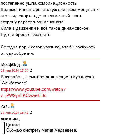
постепенно ушла комбинационность.
Видимо, инвентарь стал уж слишком мощный и
этот вид спорта сделал заметный шаг в
сторону перетягивания каната.
Сила в движении и всё такое динамовское.
Ну, я и бросил смотреть.
Сегодня пары сетов хватило, чтобы заскучать
от однообразия.
МосфОлд
-
28 янв 2024 17:00
Расслабон, в смысле релаксация (муз.пауза)
"Альбатросс"
https://www.youtube.com/watch?
v=jPW9yn8KCww&t=8s
Gt3
-
28 янв 2024 16:42
авоська
,
Цитата
Обожаю смотреть матчи Медведева.