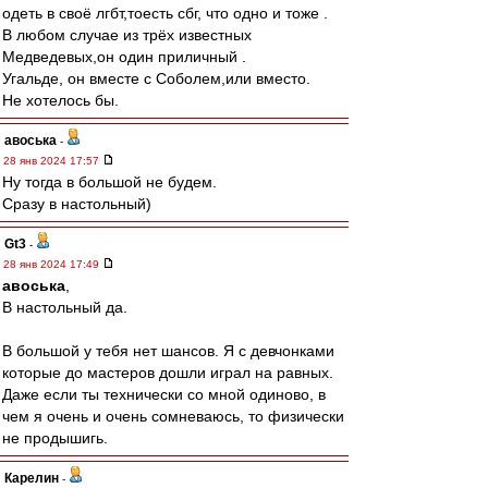
одеть в своё лгбт,тоесть сбг, что одно и тоже .
В любом случае из трёх известных
Медведевых,он один приличный .
Угальде, он вместе с Соболем,или вместо.
Не хотелось бы.
авоська
-
28 янв 2024 17:57
Ну тогда в большой не будем.
Сразу в настольный)
Gt3
-
28 янв 2024 17:49
авоська
,
В настольный да.
В большой у тебя нет шансов. Я с девчонками
которые до мастеров дошли играл на равных.
Даже если ты технически со мной одиново, в
чем я очень и очень сомневаюсь, то физически
не продышигь.
Карелин
-