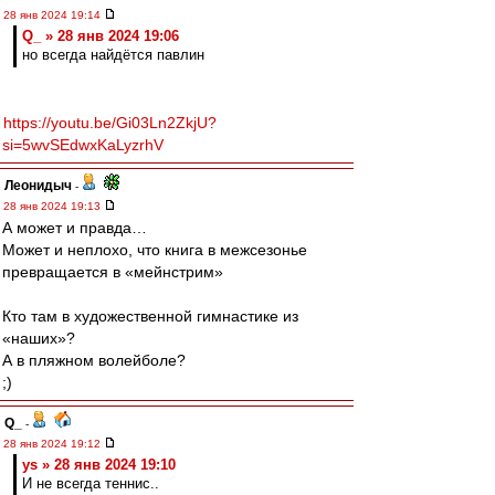
28 янв 2024 19:14
Q_ » 28 янв 2024 19:06
но всегда найдётся павлин
https://youtu.be/Gi03Ln2ZkjU?
si=5wvSEdwxKaLyzrhV
Леонидыч
-
28 янв 2024 19:13
А может и правда…
Может и неплохо, что книга в межсезонье
превращается в «мейнстрим»
Кто там в художественной гимнастике из
«наших»?
А в пляжном волейболе?
;)
Q_
-
28 янв 2024 19:12
ys » 28 янв 2024 19:10
И не всегда теннис..