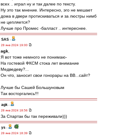
всех .. играл ну и так далее по тексту.
Ну это так мнение. Интересно, эго не мешает
дома в двери протискиваться и за люстры нимб
не цепляется?
Лучше про Промес -балласт .. интереснее.
SAS
-
28 янв 2024 19:00
agk
,
Я вот тоже немного не понимаю-
На гостевой ФКСМ стока лет внимание
Медведеву?...
Он что, заносит свои гонорары на ВВ...сайт?
Лучше бы Сашей Большуновым
Так восторгались!!!
agk
-
28 янв 2024 18:56
За Спартак бы так переживали)))
ys
-
28 янв 2024 18:39