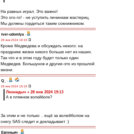
На равных играл. Это важно!
Это ого-го! - не уступить личинкам мастериц.
Мы должны гордиться таким сокнижником.
tver-udomlya
-
28 янв 2024 19:19
Кроме Медведева и обсуждать некого: на
празднике жизни никого больше нет из наших.
Так что и в этом году будет только один
Медведев. Большунов и другие-это из прошлой
жизни.
Q_
-
28 янв 2024 19:16
Леонидыч » 28 янв 2024 19:13
А в пляжном волейболе?
За этим и не только .. ещё за волейболом на
снегу SAS следит и докладывает :)
Евгеньич
-