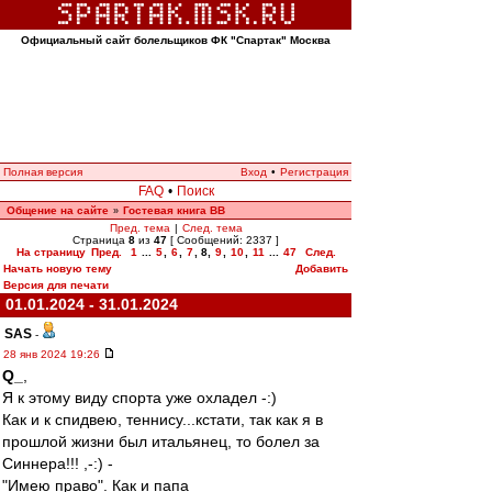
Официальный сайт болельщиков ФК "Спартак" Москва
Полная версия
Вход
•
Регистрация
FAQ
•
Поиск
Общение на сайте
Гостевая книга ВВ
»
Пред. тема
|
След. тема
Страница
8
из
47
[ Сообщений: 2337 ]
На страницу
Пред.
1
...
5
,
6
,
7
,
8
,
9
,
10
,
11
...
47
След.
Начать новую тему
Добавить
Версия для печати
01.01.2024 - 31.01.2024
SAS
-
28 янв 2024 19:26
Q_
,
Я к этому виду спорта уже охладел -:)
Как и к спидвею, теннису...кстати, так как я в
прошлой жизни был итальянец, то болел за
Синнера!!! ,-:) -
"Имею право". Как и папа