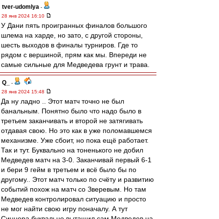
tver-udomlya
-
28 янв 2024 16:10
У Дани пять проигранных финалов большого
шлема на харде, но зато, с другой стороны,
шесть выходов в финалы турниров. Где то
рядом с вершиной, прям как мы. Впереди не
самые сильные для Медведева грунт и трава.
Q_
-
28 янв 2024 15:48
Да ну ладно .. Этот матч точно не был
банальным. Понятно было что надо было в
третьем заканчивать и второй не затягивать
отдавая свою. Но это как в уже поломавшемся
механизме. Уже сбоит, но пока ещё работает.
Так и тут. Буквально на тоненького не добил
Медведев матч на 3-0. Заканчивай первый 6-1
и бери 9 гейм в третьем и всё было бы по
другому.. Этот матч только по счёту и развитию
событий похож на матч со Зверевым. Но там
Медведев контролировал ситуацию и просто
не мог найти свою игру поначалу. А тут
Синнера буквально вытащил сам Медведев на