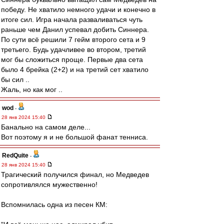
победу. Не хватило немного удачи и конечно в
итоге сил. Игра начала разваливаться чуть
раньше чем Данил успевал добить Синнера.
По сути всё решили 7 гейм второго сета и 9
третьего. Будь удачливее во втором, третий
мог бы сложиться проще. Первые два сета
было 4 брейка (2+2) и на третий сет хватило
бы сил ..
Жаль, но как мог ..
wod
-
28 янв 2024 15:40
Банально на самом деле...
Вот поэтому я и не большой фанат тенниса.
RedQuite
-
28 янв 2024 15:40
Трагический получился финал, но Медведев
сопротивлялся мужественно!
Вспомнилась одна из песен КМ: