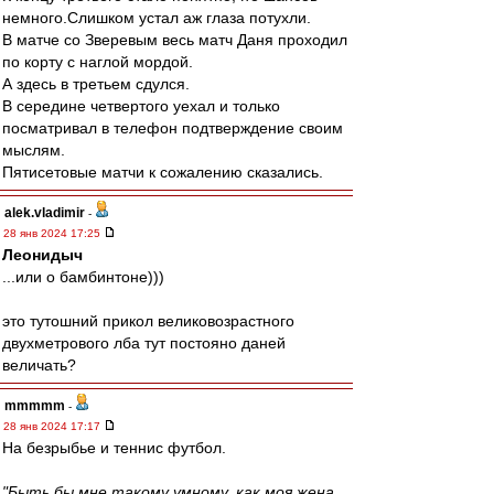
немного.Слишком устал аж глаза потухли.
В матче со Зверевым весь матч Даня проходил
по корту с наглой мордой.
А здесь в третьем сдулся.
В середине четвертого уехал и только
посматривал в телефон подтверждение своим
мыслям.
Пятисетовые матчи к сожалению сказались.
alek.vladimir
-
28 янв 2024 17:25
Леонидыч
...или о бамбинтоне)))
это тутошний прикол великовозрастного
двухметрового лба тут постояно даней
величать?
mmmmm
-
28 янв 2024 17:17
На безрыбье и теннис футбол.
"Быть бы мне такому умному, как моя жена