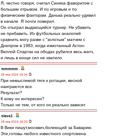
Я, честно говоря, считал Синяка фаворитом с
большим отрывом. И по игровым и по
физическим факторам. Данька реально удивил
в начале. Я почти поверил.
Он отыграл выдающийся турнир. Не убавить
не прибавить. Из футбольных аналогмй
сравнить могу разве с "золотым" матчем с
Днепром в 1983, когда измотанный Астон-
Виллой Спартак на ободах рубился весь матч,
и лишь в конце сил не хватило.
mmmmm
-
28 янв 2024 18:34
При немыслимой тяге к ротации, весной
наиграются все.
Результат?
К кому он интересен?
Только не тем, от кого он реально зависит.
slava1
-
28 янв 2024 18:20
В Вики пишут,москвич,болеющий за Баварию.
Эти,готовы любого известного спортсмена