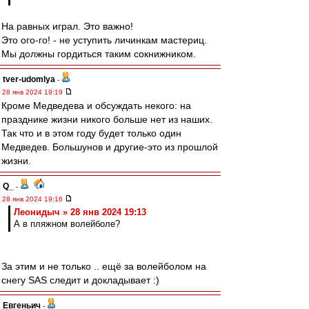
На равных играл. Это важно!
Это ого-го! - не уступить личинкам мастериц.
Мы должны гордиться таким сокнижником.
tver-udomlya
-
28 янв 2024 19:19
Кроме Медведева и обсуждать некого: на
празднике жизни никого больше нет из наших.
Так что и в этом году будет только один
Медведев. Большунов и другие-это из прошлой
жизни.
Q_
-
28 янв 2024 19:16
Леонидыч » 28 янв 2024 19:13
А в пляжном волейболе?
За этим и не только .. ещё за волейболом на
снегу SAS следит и докладывает :)
Евгеньич
-