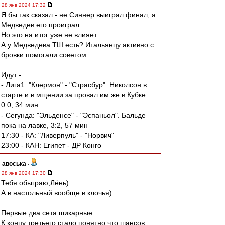
28 янв 2024 17:32
Я бы так сказал - не Синнер выиграл финал, а
Медведев его проиграл.
Но это на итог уже не влияет.
А у Медведева ТШ есть? Итальянцу активно с
бровки помогали советом.
Идут -
- Лига1: "Клермон" - "Страсбур". Николсон в
старте и в мщении за провал им же в Кубке.
0:0, 34 мин
- Сегунда: "Эльденсе" - "Эспаньол". Бальде
пока на лавке, 3:2, 57 мин
17:30 - КА: "Ливерпуль" - "Норвич"
23:00 - КАН: Египет - ДР Конго
авоська
-
28 янв 2024 17:30
Тебя обыграю,Лёнь)
А в настольный вообще в клочья)
Первые два сета шикарные.
К концу третьего стало понятно,что шансов