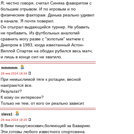
Я, честно говоря, считал Синяка фаворитом с
большим отрывом. И по игровым и по
физическим факторам. Данька реально удивил
в начале. Я почти поверил.
Он отыграл выдающийся турнир. Не убавить
не прибавить. Из футбольных аналогмй
сравнить могу разве с "золотым" матчем с
Днепром в 1983, когда измотанный Астон-
Виллой Спартак на ободах рубился весь матч,
и лишь в конце сил не хватило.
mmmmm
-
28 янв 2024 18:34
При немыслимой тяге к ротации, весной
наиграются все.
Результат?
К кому он интересен?
Только не тем, от кого он реально зависит.
slava1
-
28 янв 2024 18:20
В Вики пишут,москвич,болеющий за Баварию.
Эти,готовы любого известного спортсмена