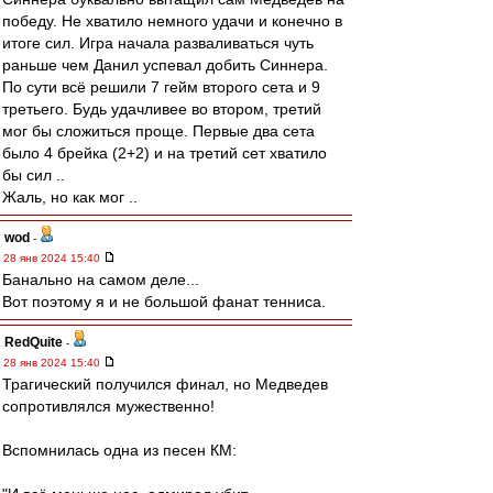
победу. Не хватило немного удачи и конечно в
итоге сил. Игра начала разваливаться чуть
раньше чем Данил успевал добить Синнера.
По сути всё решили 7 гейм второго сета и 9
третьего. Будь удачливее во втором, третий
мог бы сложиться проще. Первые два сета
было 4 брейка (2+2) и на третий сет хватило
бы сил ..
Жаль, но как мог ..
wod
-
28 янв 2024 15:40
Банально на самом деле...
Вот поэтому я и не большой фанат тенниса.
RedQuite
-
28 янв 2024 15:40
Трагический получился финал, но Медведев
сопротивлялся мужественно!
Вспомнилась одна из песен КМ: