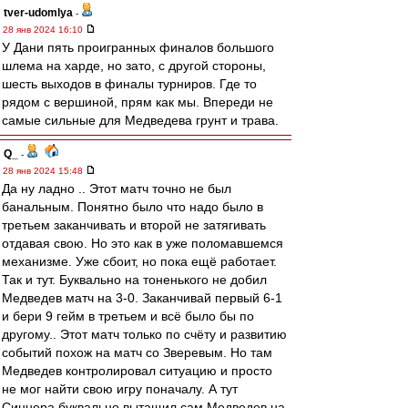
tver-udomlya
-
28 янв 2024 16:10
У Дани пять проигранных финалов большого
шлема на харде, но зато, с другой стороны,
шесть выходов в финалы турниров. Где то
рядом с вершиной, прям как мы. Впереди не
самые сильные для Медведева грунт и трава.
Q_
-
28 янв 2024 15:48
Да ну ладно .. Этот матч точно не был
банальным. Понятно было что надо было в
третьем заканчивать и второй не затягивать
отдавая свою. Но это как в уже поломавшемся
механизме. Уже сбоит, но пока ещё работает.
Так и тут. Буквально на тоненького не добил
Медведев матч на 3-0. Заканчивай первый 6-1
и бери 9 гейм в третьем и всё было бы по
другому.. Этот матч только по счёту и развитию
событий похож на матч со Зверевым. Но там
Медведев контролировал ситуацию и просто
не мог найти свою игру поначалу. А тут
Синнера буквально вытащил сам Медведев на