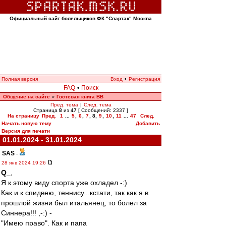
Официальный сайт болельщиков ФК "Спартак" Москва
Полная версия
Вход
•
Регистрация
FAQ
•
Поиск
Общение на сайте
Гостевая книга ВВ
»
Пред. тема
|
След. тема
Страница
8
из
47
[ Сообщений: 2337 ]
На страницу
Пред.
1
...
5
,
6
,
7
,
8
,
9
,
10
,
11
...
47
След.
Начать новую тему
Добавить
Версия для печати
01.01.2024 - 31.01.2024
SAS
-
28 янв 2024 19:26
Q_
,
Я к этому виду спорта уже охладел -:)
Как и к спидвею, теннису...кстати, так как я в
прошлой жизни был итальянец, то болел за
Синнера!!! ,-:) -
"Имею право". Как и папа