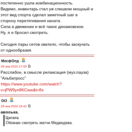
постепенно ушла комбинационность.
Видимо, инвентарь стал уж слишком мощный и
этот вид спорта сделал заметный шаг в
сторону перетягивания каната.
Сила в движении и всё такое динамовское.
Ну, я и бросил смотреть.
Сегодня пары сетов хватило, чтобы заскучать
от однообразия.
МосфОлд
-
28 янв 2024 17:00
Расслабон, в смысле релаксация (муз.пауза)
"Альбатросс"
https://www.youtube.com/watch?
v=jPW9yn8KCww&t=8s
Gt3
-
28 янв 2024 16:42
авоська
,
Цитата
Обожаю смотреть матчи Медведева.