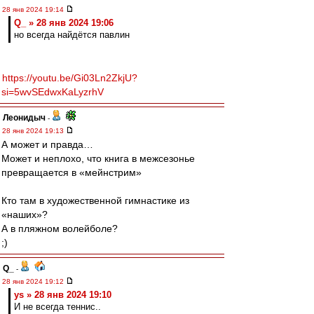
28 янв 2024 19:14
Q_ » 28 янв 2024 19:06
но всегда найдётся павлин
https://youtu.be/Gi03Ln2ZkjU?
si=5wvSEdwxKaLyzrhV
Леонидыч
-
28 янв 2024 19:13
А может и правда…
Может и неплохо, что книга в межсезонье
превращается в «мейнстрим»
Кто там в художественной гимнастике из
«наших»?
А в пляжном волейболе?
;)
Q_
-
28 янв 2024 19:12
ys » 28 янв 2024 19:10
И не всегда теннис..