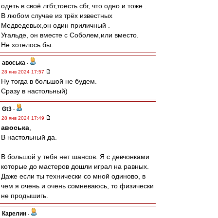
одеть в своё лгбт,тоесть сбг, что одно и тоже .
В любом случае из трёх известных
Медведевых,он один приличный .
Угальде, он вместе с Соболем,или вместо.
Не хотелось бы.
авоська
-
28 янв 2024 17:57
Ну тогда в большой не будем.
Сразу в настольный)
Gt3
-
28 янв 2024 17:49
авоська
,
В настольный да.
В большой у тебя нет шансов. Я с девчонками
которые до мастеров дошли играл на равных.
Даже если ты технически со мной одиново, в
чем я очень и очень сомневаюсь, то физически
не продышигь.
Карелин
-