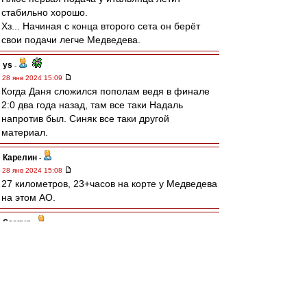
стабильно хорошо.
Хз... Начиная с конца второго сета он берёт
свои подачи легче Медведева.
ys
-
28 янв 2024 15:09
Когда Даня сложился пополам ведя в финале
2:0 два года назад, там все таки Надаль
напротив был. Синяк все таки другой
материал.
Карелин
-
28 янв 2024 15:08
27 километров, 23+часов на корте у Медведева
на этом АО.
Sergyn
-
28 янв 2024 15:05
сдулся Медведев. Плюс разница в возрасте,
плюс мазоли. Но начал хорошо, даже не
понятно что у итальяшки переключилось, ведь
дул без вариантов. Но уже в конц 2 сета,
просто щелк и другая игра.