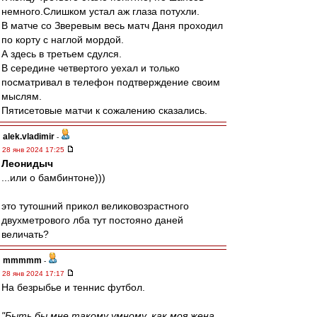
немного.Слишком устал аж глаза потухли.
В матче со Зверевым весь матч Даня проходил
по корту с наглой мордой.
А здесь в третьем сдулся.
В середине четвертого уехал и только
посматривал в телефон подтверждение своим
мыслям.
Пятисетовые матчи к сожалению сказались.
alek.vladimir
-
28 янв 2024 17:25
Леонидыч
...или о бамбинтоне)))
это тутошний прикол великовозрастного
двухметрового лба тут постояно даней
величать?
mmmmm
-
28 янв 2024 17:17
На безрыбье и теннис футбол.
"Быть бы мне такому умному, как моя жена