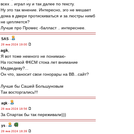
всех .. играл ну и так далее по тексту.
Ну это так мнение. Интересно, эго не мешает
дома в двери протискиваться и за люстры нимб
не цепляется?
Лучше про Промес -балласт .. интереснее.
SAS
-
28 янв 2024 19:00
agk
,
Я вот тоже немного не понимаю-
На гостевой ФКСМ стока лет внимание
Медведеву?...
Он что, заносит свои гонорары на ВВ...сайт?
Лучше бы Сашей Большуновым
Так восторгались!!!
agk
-
28 янв 2024 18:56
За Спартак бы так переживали)))
ys
-
28 янв 2024 18:39