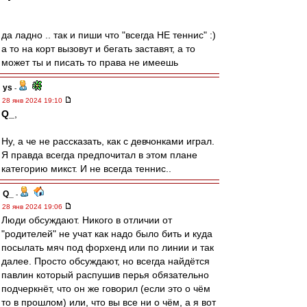
да ладно .. так и пиши что "всегда НЕ теннис" :)
а то на корт вызовут и бегать заставят, а то
может ты и писать то права не имеешь
ys
-
28 янв 2024 19:10
Q_
,
Ну, а че не рассказать, как с девчонками играл.
Я правда всегда предпочитал в этом плане
категорию микст. И не всегда теннис..
Q_
-
28 янв 2024 19:06
Люди обсуждают. Никого в отличии от
"родителей" не учат как надо было бить и куда
посылать мяч под форхенд или по линии и так
далее. Просто обсуждают, но всегда найдётся
павлин который распушив перья обязательно
подчеркнёт, что он же говорил (если это о чём
то в прошлом) или, что вы все ни о чём, а я вот