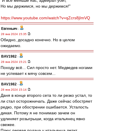
"И всё меньше нас, адмирал убит,
Но мы держимся, но мы держимся!"
https://www.youtube.com/watch?v=qZcrs8jImVQ
Евгеньич
-
28 янв 2024 15:35
Обидно, досадно конечно. Но в целом
ожидаемо.
BAV1982
-
28 янв 2024 15:21
Походу всё... Сил просто нет. Медведев ногами
не успевает к мячу совсем...
BAV1982
-
28 янв 2024 15:14
Даня в конце второго сета то ли резко устал, то
ли стал осторожничать. Даже сейчас обостряет
редко, при обострении ошибается. Усталость
дикая. Потому я не понимаю зачем он
удлиняет розыгрыши, когда итальянец явно
свежее.
Плюс первая подача у итальянца летит