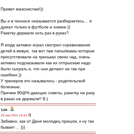
Привет мазохистам!))
Вы и в теннисе оказывается разбираетесь… я
думал только в футболе и хоккее.))
Ракетку держали хоть раз в руках?
Я когда активно играл смотрел соревнования
детей в живую, так вот там папы/мамы которые
присутствовали на треньках своих чад, очень
активно подсказывали как их отпрыскам надо
было сыграть и, что они делают не так при
ошибках.))
У тренеров это называлось - родительской
болезнью.
Причем 90@% дающих советы, ракетку ни разу
в раках не держали!! 8-)
Los
-
28 янв 2024 16:41
Забавно, как от Даня молодец пришли, к ну так
бывает ... )))