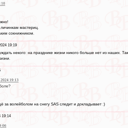
9:10
ажно!
ть личинкам мастериц.
аким сокнижником.
2024 19:19
дать некого: на празднике жизни никого больше нет из наших. Так
жизни.
6
 2024 19:13
боле?
ещё за волейболом на снегу SAS следит и докладывает :)
 19:14
9:06