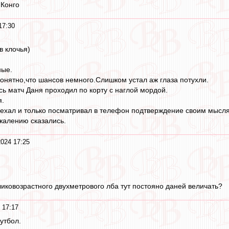
 Конго
17:30
в клочья)
ные.
понятно,что шансов немного.Слишком устал аж глаза потухли.
сь матч Даня проходил по корту с наглой мордой.
я.
уехал и только посматривал в телефон подтверждение своим мысл
жалению сказались.
2024 17:25
ликовозрастного двухметрового лба тут постояно даней величать?
 17:17
утбол.