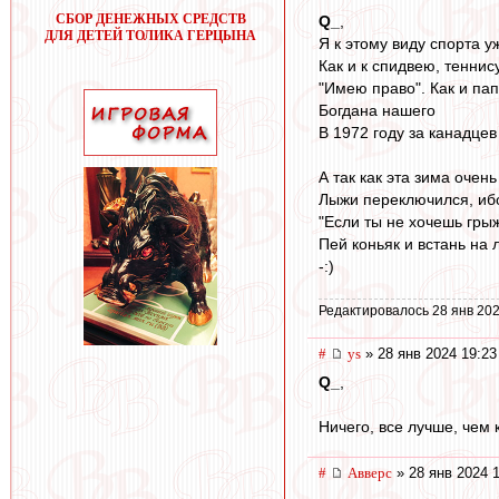
СБОР ДЕНЕЖНЫХ СРЕДСТВ
Q_
,
ДЛЯ ДЕТЕЙ ТОЛИКА ГЕРЦЫНА
Я к этому виду спорта у
Как и к спидвею, теннису
"Имею право". Как и па
Богдана нашего
В 1972 году за канадцев 
А так как эта зима очень
Лыжи переключился, ибо
"Если ты не хочешь гры
Пей коньяк и встань на 
-:)
Редактировалось 28 янв 202
#
ys
» 28 янв 2024 19:23
Q_
,
Ничего, все лучше, чем 
#
Авверс
» 28 янв 2024 