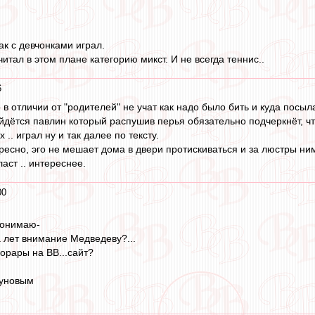
как с девчонками играл.
итал в этом плане категорию микст. И не всегда теннис..
6
в отличии от "родителей" не учат как надо было бить и куда посыл
йдётся павлин который распушив перья обязательно подчеркнёт, что
х .. играл ну и так далее по тексту.
ересно, эго не мешает дома в двери протискиваться и за люстры ни
аст .. интереснее.
00
понимаю-
 лет внимание Медведеву?...
норары на ВВ...сайт?
уновым