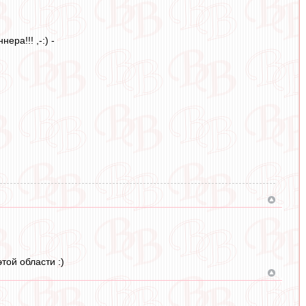
ера!!! ,-:) -
той области :)