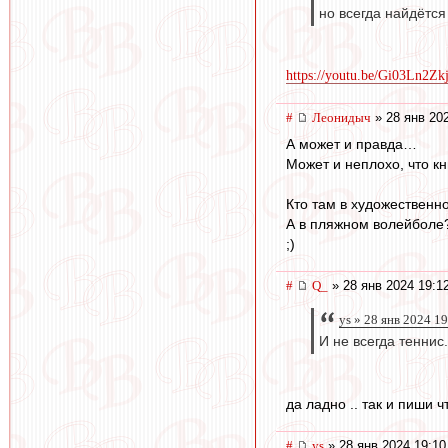
но всегда найдётся
https://youtu.be/Gi03Ln2
#
Леонидыч
» 28 янв 20
А может и правда…
Может и неплохо, что к
Кто там в художественн
А в пляжном волейболе
;)
#
Q_
» 28 янв 2024 19:1
ys » 28 янв 2024 1
И не всегда теннис.
да ладно .. так и пиши ч
#
ys
» 28 янв 2024 19:10