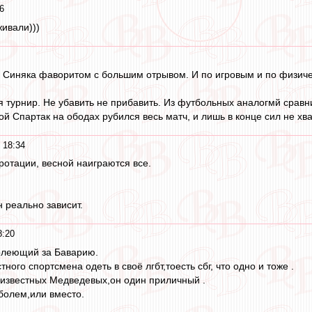
6
живали)))
ал Синяка фаворитом с большим отрывом. И по игровым и по физиче
турнир. Не убавить не прибавить. Из футбольных аналогмй сравнит
й Спартак на ободах рубился весь матч, и лишь в конце сил не хва
 18:34
ротации, весной наиграются все.
н реально зависит.
8:20
болеющий за Баварию.
ного спортсмена одеть в своё лгбт,тоесть сбг, что одно и тоже .
 известных Медведевых,он один приличный .
оболем,или вместо.