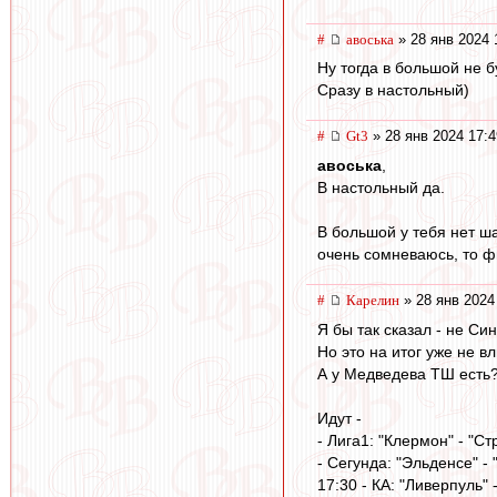
#
авоська
» 28 янв 2024 
Ну тогда в большой не б
Сразу в настольный)
#
Gt3
» 28 янв 2024 17:4
авоська
,
В настольный да.
В большой у тебя нет ш
очень сомневаюсь, то ф
#
Карелин
» 28 янв 2024
Я бы так сказал - не С
Но это на итог уже не вл
А у Медведева ТШ есть?
Идут -
- Лига1: "Клермон" - "С
- Сегунда: "Эльденсе" - 
17:30 - КА: "Ливерпуль" 