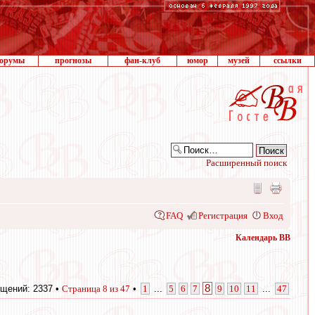
орумы
прогнозы
фан-клуб
юмор
музей
ссылки
Расширенный поиск
FAQ
Регистрация
Вход
Календарь ВВ
8
щений: 2337 •
Страница
8
из
47
•
1
...
5
6
7
9
10
11
...
47