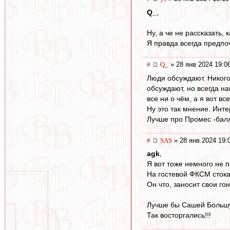
Q_
,
Ну, а че не рассказать, 
Я правда всегда предпоч
#
Q_
» 28 янв 2024 19:0
Люди обсуждают. Никого 
обсуждают, но всегда на
все ни о чём, а я вот все
Ну это так мнение. Инт
Лучше про Промес -балл
#
SAS
» 28 янв 2024 19:
agk
,
Я вот тоже немного не 
На гостевой ФКСМ стока
Он что, заносит свои го
Лучше бы Сашей Больш
Так восторгались!!!