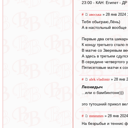
23:00 - КАН: Египет - ДР
#
авоська
» 28 янв 2024 
Тебя обыграю,Лёнь)
А в настольный вообще 
Первые два сета шикар
К концу третьего стало 
В матче со Зверевым ве
А здесь в третьем сдулс
В середине четвертого 
Пятисетовые матчи к со
#
alek.vladimir
» 28 янв 
Леонидыч
...или о бамбинтоне)))
это тутошний прикол ве
#
mmmmm
» 28 янв 2024
На безрыбье и теннис ф