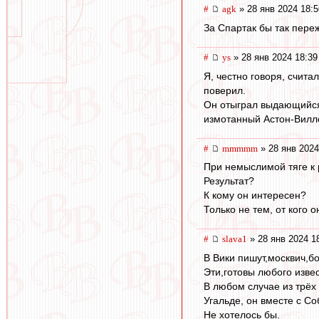
#
agk
» 28 янв 2024 18:5
За Спартак бы так пере
#
ys
» 28 янв 2024 18:39
Я, честно говоря, счит
поверил.
Он отыграл выдающийся 
измотанный Астон-Вилло
#
mmmmm
» 28 янв 2024
При немыслимой тяге к 
Результат?
К кому он интересен?
Только не тем, от кого о
#
slava1
» 28 янв 2024 1
В Вики пишут,москвич,
Эти,готовы любого извест
В любом случае из трёх
Угальде, он вместе с С
Не хотелось бы.