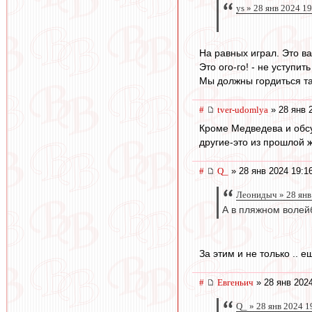
ys » 28 янв 2024 1
На равных играл. Это в
Это ого-го! - не уступи
Мы должны гордиться т
#
tver-udomlya
» 28 янв 
Кроме Медведева и обсуж
другие-это из прошлой 
#
Q_
» 28 янв 2024 19:1
Леонидыч » 28 янв
А в пляжном волей
За этим и не только .. 
#
Евгеньич
» 28 янв 2024
Q_ » 28 янв 2024 1