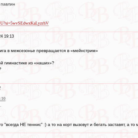
 павлин
ZkjU?si=5wvSEdwxKaLyzrhV
24 19:13
нига в межсезонье превращается в «мейнстрим»
ой гимнастике из «наших»?
?
2
9:10
.
то "всегда НЕ теннис" :) а то на корт вызовут и бегать заставят, а 