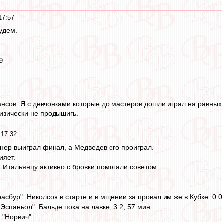
17:57
удем.
9
ансов. Я с девчонками которые до мастеров дошли играл на равных.
изически не продышигь.
 17:32
иннер выиграл финал, а Медведев его проиграл.
ияет.
 Итальянцу активно с бровки помогали советом.
трасбур". Николсон в старте и в мщении за провал им же в Кубке. 0:0
"Эспаньол". Бальде пока на лавке, 3:2, 57 мин
- "Норвич"