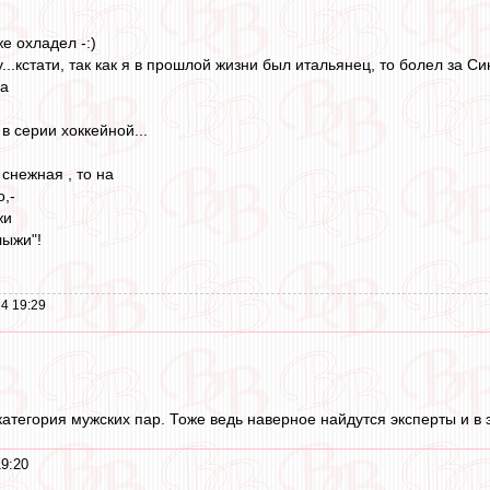
же охладел -:)
...кстати, так как я в прошлой жизни был итальянец, то болел за Синн
па
в серии хоккейной...
 снежная , то на
,-
жи
лыжи"!
4 19:29
категория мужских пар. Тоже ведь наверное найдутся эксперты и в э
19:20