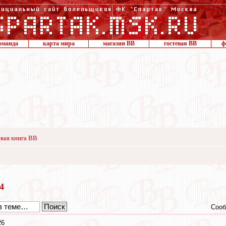
оманда
карта мира
магазин ВВ
гостевая ВВ
ф
вая книга ВВ
24
Сооб
26