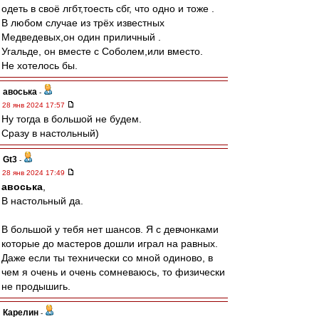
одеть в своё лгбт,тоесть сбг, что одно и тоже .
В любом случае из трёх известных
Медведевых,он один приличный .
Угальде, он вместе с Соболем,или вместо.
Не хотелось бы.
авоська
-
28 янв 2024 17:57
Ну тогда в большой не будем.
Сразу в настольный)
Gt3
-
28 янв 2024 17:49
авоська
,
В настольный да.
В большой у тебя нет шансов. Я с девчонками
которые до мастеров дошли играл на равных.
Даже если ты технически со мной одиново, в
чем я очень и очень сомневаюсь, то физически
не продышигь.
Карелин
-