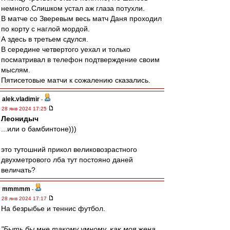
немного.Слишком устал аж глаза потухли.
В матче со Зверевым весь матч Даня проходил
по корту с наглой мордой.
А здесь в третьем сдулся.
В середине четвертого уехал и только
посматривал в телефон подтверждение своим
мыслям.
Пятисетовые матчи к сожалению сказались.
alek.vladimir
-
28 янв 2024 17:25
Леонидыч
...или о бамбинтоне)))
это тутошний прикол великовозрастного
двухметрового лба тут постояно даней
величать?
mmmmm
-
28 янв 2024 17:17
На безрыбье и теннис футбол.
"Быть бы мне такому умному, как моя жена