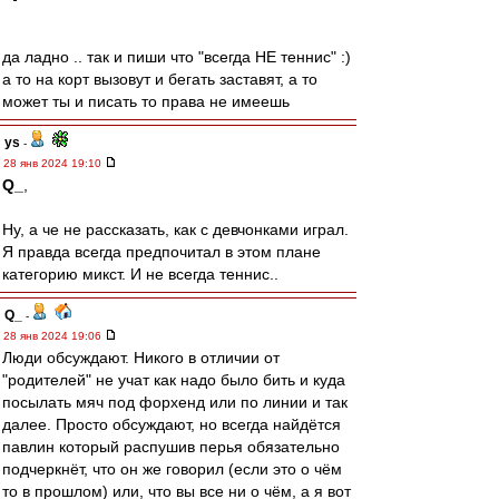
да ладно .. так и пиши что "всегда НЕ теннис" :)
а то на корт вызовут и бегать заставят, а то
может ты и писать то права не имеешь
ys
-
28 янв 2024 19:10
Q_
,
Ну, а че не рассказать, как с девчонками играл.
Я правда всегда предпочитал в этом плане
категорию микст. И не всегда теннис..
Q_
-
28 янв 2024 19:06
Люди обсуждают. Никого в отличии от
"родителей" не учат как надо было бить и куда
посылать мяч под форхенд или по линии и так
далее. Просто обсуждают, но всегда найдётся
павлин который распушив перья обязательно
подчеркнёт, что он же говорил (если это о чём
то в прошлом) или, что вы все ни о чём, а я вот