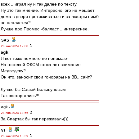
всех .. играл ну и так далее по тексту.
Ну это так мнение. Интересно, эго не мешает
дома в двери протискиваться и за люстры нимб
не цепляется?
Лучше про Промес -балласт .. интереснее.
SAS
-
28 янв 2024 19:00
agk
,
Я вот тоже немного не понимаю-
На гостевой ФКСМ стока лет внимание
Медведеву?...
Он что, заносит свои гонорары на ВВ...сайт?
Лучше бы Сашей Большуновым
Так восторгались!!!
agk
-
28 янв 2024 18:56
За Спартак бы так переживали)))
ys
-
28 янв 2024 18:39