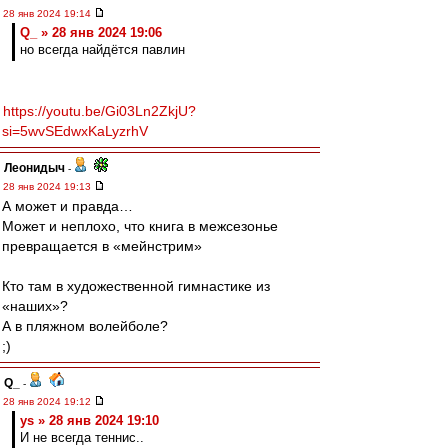
28 янв 2024 19:14
Q_ » 28 янв 2024 19:06
но всегда найдётся павлин
https://youtu.be/Gi03Ln2ZkjU?
si=5wvSEdwxKaLyzrhV
Леонидыч
-
28 янв 2024 19:13
А может и правда…
Может и неплохо, что книга в межсезонье
превращается в «мейнстрим»
Кто там в художественной гимнастике из
«наших»?
А в пляжном волейболе?
;)
Q_
-
28 янв 2024 19:12
ys » 28 янв 2024 19:10
И не всегда теннис..