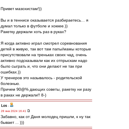
Привет мазохистам!))
Вы и в теннисе оказывается разбираетесь… я
думал только в футболе и хоккее.))
Ракетку держали хоть раз в руках?
Я когда активно играл смотрел соревнования
детей в живую, так вот там папы/мамы которые
присутствовали на треньках своих чад, очень
активно подсказывали как их отпрыскам надо
было сыграть и, что они делают не так при
ошибках.))
У тренеров это называлось - родительской
болезнью.
Причем 90@% дающих советы, ракетку ни разу
в раках не держали!! 8-)
Los
-
28 янв 2024 16:41
Забавно, как от Даня молодец пришли, к ну так
бывает ... )))