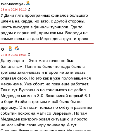
tver-udomlya
-
28 янв 2024 16:10
У Дани пять проигранных финалов большого
шлема на харде, но зато, с другой стороны,
шесть выходов в финалы турниров. Где то
рядом с вершиной, прям как мы. Впереди не
самые сильные для Медведева грунт и трава.
Q_
-
28 янв 2024 15:48
Да ну ладно .. Этот матч точно не был
банальным. Понятно было что надо было в
третьем заканчивать и второй не затягивать
отдавая свою. Но это как в уже поломавшемся
механизме. Уже сбоит, но пока ещё работает.
Так и тут. Буквально на тоненького не добил
Медведев матч на 3-0. Заканчивай первый 6-1
и бери 9 гейм в третьем и всё было бы по
другому.. Этот матч только по счёту и развитию
событий похож на матч со Зверевым. Но там
Медведев контролировал ситуацию и просто
не мог найти свою игру поначалу. А тут
Синнера буквально вытащил сам Медведев на