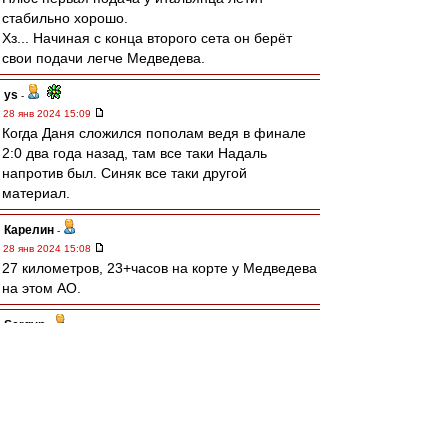
стабильно хорошо.
Хз... Начиная с конца второго сета он берёт
свои подачи легче Медведева.
ys
-
28 янв 2024 15:09
Когда Даня сложился пополам ведя в финале
2:0 два года назад, там все таки Надаль
напротив был. Синяк все таки другой
материал.
Карелин
-
28 янв 2024 15:08
27 километров, 23+часов на корте у Медведева
на этом АО.
Sergyn
-
28 янв 2024 15:05
сдулся Медведев. Плюс разница в возрасте,
плюс мазоли. Но начал хорошо, даже не
понятно что у итальяшки переключилось, ведь
дул без вариантов. Но уже в конц 2 сета,
просто щелк и другая игра.