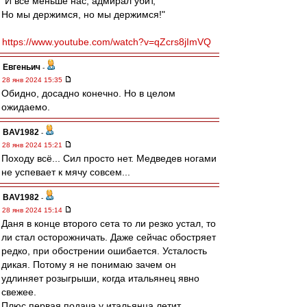
"И всё меньше нас, адмирал убит,
Но мы держимся, но мы держимся!"
https://www.youtube.com/watch?v=qZcrs8jImVQ
Евгеньич
-
28 янв 2024 15:35
Обидно, досадно конечно. Но в целом
ожидаемо.
BAV1982
-
28 янв 2024 15:21
Походу всё... Сил просто нет. Медведев ногами
не успевает к мячу совсем...
BAV1982
-
28 янв 2024 15:14
Даня в конце второго сета то ли резко устал, то
ли стал осторожничать. Даже сейчас обостряет
редко, при обострении ошибается. Усталость
дикая. Потому я не понимаю зачем он
удлиняет розыгрыши, когда итальянец явно
свежее.
Плюс первая подача у итальянца летит