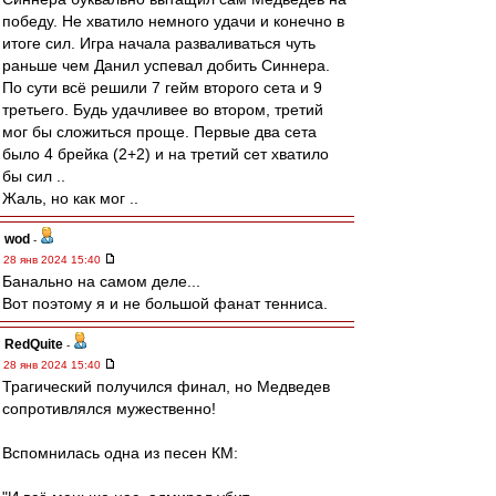
победу. Не хватило немного удачи и конечно в
итоге сил. Игра начала разваливаться чуть
раньше чем Данил успевал добить Синнера.
По сути всё решили 7 гейм второго сета и 9
третьего. Будь удачливее во втором, третий
мог бы сложиться проще. Первые два сета
было 4 брейка (2+2) и на третий сет хватило
бы сил ..
Жаль, но как мог ..
wod
-
28 янв 2024 15:40
Банально на самом деле...
Вот поэтому я и не большой фанат тенниса.
RedQuite
-
28 янв 2024 15:40
Трагический получился финал, но Медведев
сопротивлялся мужественно!
Вспомнилась одна из песен КМ: