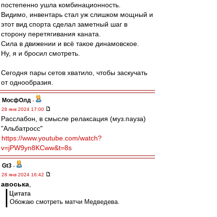
постепенно ушла комбинационность.
Видимо, инвентарь стал уж слишком мощный и
этот вид спорта сделал заметный шаг в
сторону перетягивания каната.
Сила в движении и всё такое динамовское.
Ну, я и бросил смотреть.
Сегодня пары сетов хватило, чтобы заскучать
от однообразия.
МосфОлд
-
28 янв 2024 17:00
Расслабон, в смысле релаксация (муз.пауза)
"Альбатросс"
https://www.youtube.com/watch?
v=jPW9yn8KCww&t=8s
Gt3
-
28 янв 2024 16:42
авоська
,
Цитата
Обожаю смотреть матчи Медведева.