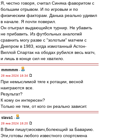
Я, честно говоря, считал Синяка фаворитом с
большим отрывом. И по игровым и по
физическим факторам. Данька реально удивил
в начале. Я почти поверил.
Он отыграл выдающийся турнир. Не убавить
не прибавить. Из футбольных аналогмй
сравнить могу разве с "золотым" матчем с
Днепром в 1983, когда измотанный Астон-
Виллой Спартак на ободах рубился весь матч,
и лишь в конце сил не хватило.
mmmmm
-
28 янв 2024 18:34
При немыслимой тяге к ротации, весной
наиграются все.
Результат?
К кому он интересен?
Только не тем, от кого он реально зависит.
slava1
-
28 янв 2024 18:20
В Вики пишут,москвич,болеющий за Баварию.
Эти,готовы любого известного спортсмена