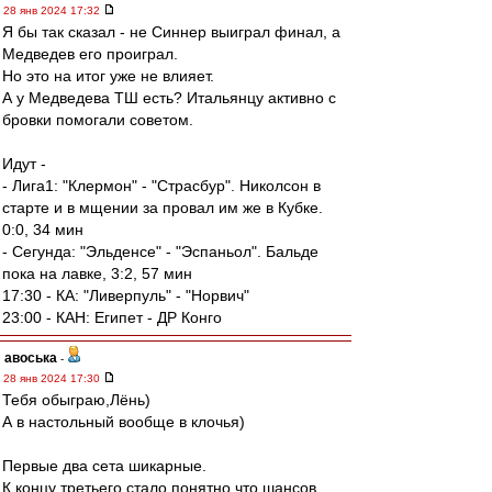
28 янв 2024 17:32
Я бы так сказал - не Синнер выиграл финал, а
Медведев его проиграл.
Но это на итог уже не влияет.
А у Медведева ТШ есть? Итальянцу активно с
бровки помогали советом.
Идут -
- Лига1: "Клермон" - "Страсбур". Николсон в
старте и в мщении за провал им же в Кубке.
0:0, 34 мин
- Сегунда: "Эльденсе" - "Эспаньол". Бальде
пока на лавке, 3:2, 57 мин
17:30 - КА: "Ливерпуль" - "Норвич"
23:00 - КАН: Египет - ДР Конго
авоська
-
28 янв 2024 17:30
Тебя обыграю,Лёнь)
А в настольный вообще в клочья)
Первые два сета шикарные.
К концу третьего стало понятно,что шансов