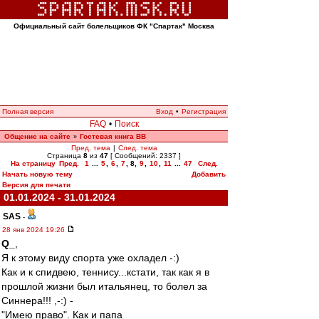
Официальный сайт болельщиков ФК "Спартак" Москва
Полная версия
Вход
•
Регистрация
FAQ
•
Поиск
Общение на сайте
Гостевая книга ВВ
»
Пред. тема
|
След. тема
Страница
8
из
47
[ Сообщений: 2337 ]
На страницу
Пред.
1
...
5
,
6
,
7
,
8
,
9
,
10
,
11
...
47
След.
Начать новую тему
Добавить
Версия для печати
01.01.2024 - 31.01.2024
SAS
-
28 янв 2024 19:26
Q_
,
Я к этому виду спорта уже охладел -:)
Как и к спидвею, теннису...кстати, так как я в
прошлой жизни был итальянец, то болел за
Синнера!!! ,-:) -
"Имею право". Как и папа