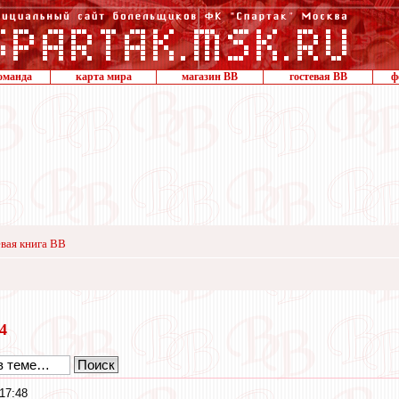
оманда
карта мира
магазин ВВ
гостевая ВВ
ф
вая книга ВВ
24
17:48