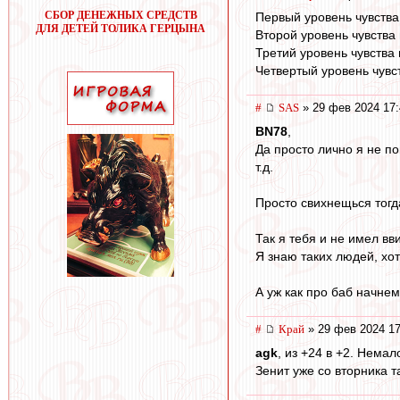
СБОР ДЕНЕЖНЫХ СРЕДСТВ
Первый уровень чувства
ДЛЯ ДЕТЕЙ ТОЛИКА ГЕРЦЫНА
Второй уровень чувства
Третий уровень чувства
Четвертый уровень чувс
#
SAS
» 29 фев 2024 17:
BN78
,
Да просто лично я не п
т.д.
Просто свихнещься тогда
Так я тебя и не имел вви
Я знаю таких людей, хот
А уж как про баб начнем
#
Край
» 29 фев 2024 17
agk
, из +24 в +2. Немал
Зенит уже со вторника т