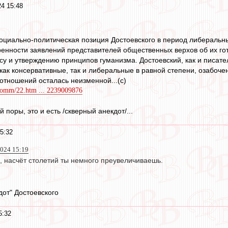
4 15:48
социально-политическая позиция Достоевского в период либеральн
ренности заявлений представителей общественных верхов об их го
у и утверждению принципов гуманизма. Достоевский, как и писате
 как консервативные, так и либеральные в равной степени, озабоч
тношений осталась неизменной...(с)
2comm/22.htm ... 2239009876
 поры, это и есть /скверный анекдот/...
5:32
024 15:19
й, насчёт столетий ты немного преувеличиваешь.
дот" Достоевского
5:32