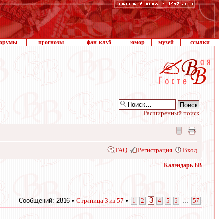
орумы
прогнозы
фан-клуб
юмор
музей
ссылки
Расширенный поиск
FAQ
Регистрация
Вход
Календарь ВВ
3
Сообщений: 2816 •
Страница
3
из
57
•
1
2
4
5
6
...
57