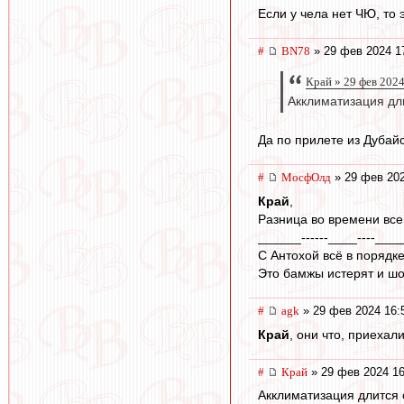
Если у чела нет ЧЮ, то 
#
BN78
» 29 фев 2024 1
Край » 29 фев 2024
Акклиматизация дли
Да по прилете из Дубай
#
МосфОлд
» 29 фев 202
Край
,
Разница во времени всег
______------____----____
С Антохой всё в порядке.
Это бамжы истерят и шо
#
agk
» 29 фев 2024 16:
Край
, они что, приехал
#
Край
» 29 фев 2024 16
Акклиматизация длится о