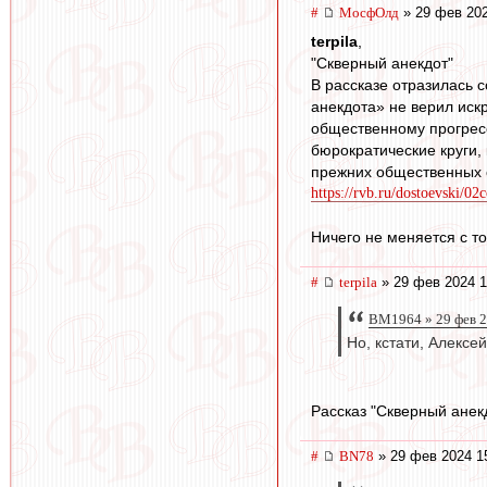
#
МосфОлд
» 29 фев 202
terpila
,
"Скверный анекдот"
В рассказе отразилась 
анекдота» не верил иск
общественному прогресс
бюрократические круги,
прежних общественных о
https://rvb.ru/dostoevski/0
Ничего не меняется с той
#
terpila
» 29 фев 2024 1
BM1964 » 29 фев 2
Но, кстати, Алексе
Рассказ "Скверный анек
#
BN78
» 29 фев 2024 1