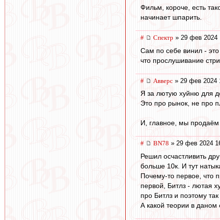
Фильм, короче, есть так
начинает шпарить.
#
Спектр
» 29 фев 2024 
Сам по себе винил - это
что прослушивание стри
#
Авверс
» 29 фев 2024 
Я за лютую хуйню для д
Это про рынок, не про п
И, главное, мы продаём
#
BN78
» 29 фев 2024 1
Решил осчастливить друг
больше 10к. И тут натык
Почему-то первое, что п
первой, Битлз - лютая х
про Битлз и поэтому так
А какой теории в даном 