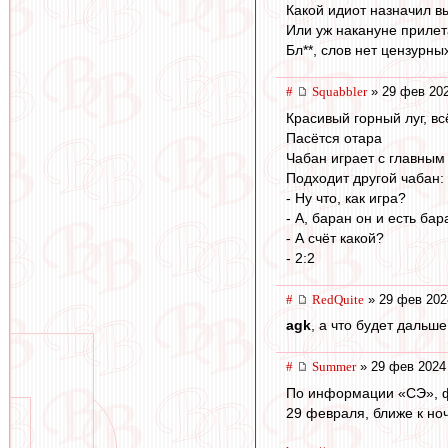
Какой идиот назначил 
Или уж накануне прилета
Бл**, слов нет цензурных
#
Squabbler
» 29 фев 202
Красивый горный луг, вс
Пасётся отара
Чабан играет с главны
Подходит другой чабан:
- Ну что, как игра?
- А, баран он и есть бар
- А счёт какой?
- 2:2
#
RedQuite
» 29 фев 202
agk
, а что будет дальше
#
Summer
» 29 фев 2024
По информации «СЭ», фо
29 февраля, ближе к ноч