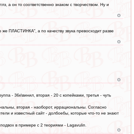
тлз, а он то соответственно знаком с творчеством. Ну и
то же ПЛАСТИНКА", а по качеству звука превосходит разве
ппа - 36к\винил, вторая - 20 с копейками, третья - чуть
ональны, вторая - наоборот, иррациональны. Согласно
ители и известный сайт - долбоебы, которые что-то не знают
подвох в примере с 2 теориями - Lagavulin.