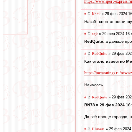
https://www.sport-express.ru
#
Край
» 29 фев 2024 16
Насчёт спонтанности шут
#
agk
» 29 фев 2024 16:
RedQuite
, а дальше про
#
RedQuite
» 29 фев 202
Как стало известно Me
https://metaratings.ru/news/
Началось...
#
RedQuite
» 29 фев 202
BN78 » 29 фев 2024 16
Да всё проще гораздо, н
#
Шигала
» 29 фев 2024 