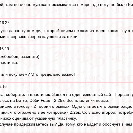
ой, там не очень музыкант оказывается в мире, где нету, не было Би
16:27
 уже давно тупо мерч, который ничем не замечателен, кроме "ну э
минг-сервисов через наушники-затычки.
16:19
олбоебов, извините)
ластинки.
 или покупаем? Это предельно важно!
6:16
а, собирателя пластинок. Зашел на один известный сайт. Первая гру
аюсь на Битлз, Эбби Роад - 2,25к. Все пластинки новые.
ришло в голову - 2 теории о рынках. Одна считает, что рынки раци
уйня, что отражено в ее котировке - 2,25к. Согласно второй, потреб
 низко оценивают указанную пластинку.
случае придерживаетесь вы? Да, тому, кто найдет и обоснует в чем 