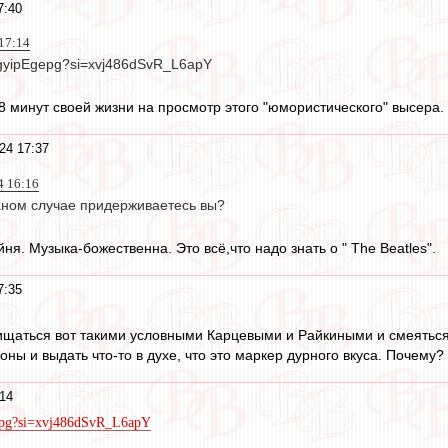
7:40
17:14
HgyipEgepg?si=xvj486dSvR_L6apY
8 минут своей жизни на просмотр этого "юмористического" высера.
24 17:37
4 16:16
даном случае придерживаетесь вы?
ня. Музыка-божественна. Это всё,что надо знать о " The Beatles".
7:35
хищаться вот такими условными Карцевыми и Райкиными и смеятьс
роны и выдать что-то в духе, что это маркер дурного вкуса. Почему?
14
gepg?si=xvj486dSvR_L6apY