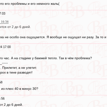
это его проблемы и его немного жаль(
7:03
 16:56
тся от 2 до 6 дней.
ска не особо она ощущается. Я вообще не ощущал ни разу. За то 
4 17:00
о час. А на стадике у бамжей тепло. Так в чём проблема?
_-----
 Прилетит, а не улетит.
рох в тине разводят!
58
и из плюс 40 в минус 30?
:56
т 2 до 6 дней.