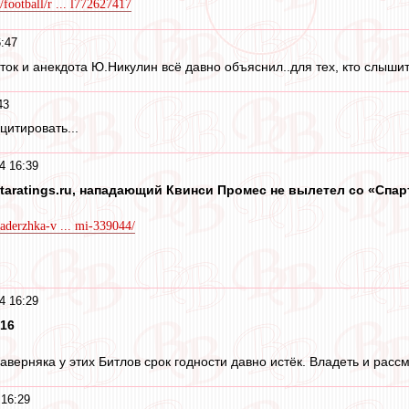
/football/r ... l772627417
:47
ок и анекдота Ю.Никулин всё давно объяснил..для тех, кто слышит
43
цитировать...
4 16:39
taratings.ru, нападающий Квинси Промес не вылетел со «Спарт
zaderzhka-v ... mi-339044/
4 16:29
:16
аверняка у этих Битлов срок годности давно истёк. Владеть и расс
16:29