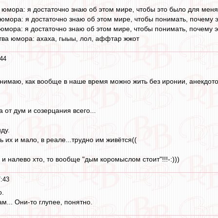
 юмора: я достаточно знаю об этом мире, чтобы это было для мен
 юмора: я достаточно знаю об этом мире, чтобы понимать, почему 
 юмора: я достаточно знаю об этом мире, чтобы понимать, почему 
тва юмора: ахаха, гыыы, лол, аффтар жжот
44
онимаю, как вообще в наше время можно жить без иронии, анекдотов
 от дум и созерцания всего...
ду.
ь их и мало, в реале...трудно им живётся((
 и налево хто, то вообще "дым коромыслом стоит"!!!-:)))
:43
о.
ам... Они-то глупее, понятно.