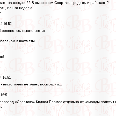
вылет на сегодня?? В нынешнем Спартаке вредители работают?
ть, или за неделю...
..
4 16:52
ё зелено, солнышко светит
м бараном в шахматы
ан!
4 16:51
 - никто точно не знает, посмотрим...
 16:51
рвард «Спартака» Квинси Промес отдельно от команды полетит из
и.