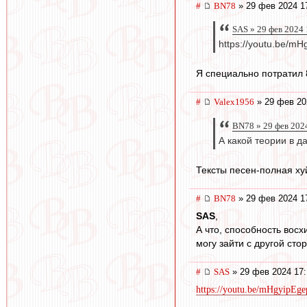
#
BN78
» 29 фев 2024 1
SAS » 29 фев 2024 
https://youtu.be/m
Я специально потратил 
#
Valex1956
» 29 фев 20
BN78 » 29 фев 202
А какой теории в 
Тексты песен-полная хуй
#
BN78
» 29 фев 2024 1
SAS
,
А что, способность вос
могу зайти с другой сто
#
SAS
» 29 фев 2024 17:
https://youtu.be/mHgyipE