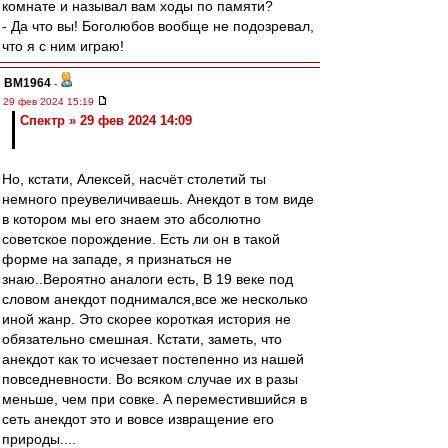
комнате и называл вам ходы по памяти?
- Да что вы! Боголюбов вообще не подозревал,
что я с ним играю!
BM1964
-
29 фев 2024 15:19
Спектр » 29 фев 2024 14:09
Но, кстати, Алексей, насчёт столетий ты
немного преувеличиваешь. Анекдот в том виде
в котором мы его знаем это абсолютно
советское порождение. Есть ли он в такой
форме на западе, я признаться не
знаю..Вероятно аналоги есть, В 19 веке под
словом анекдот поднимался,все же несколько
иной жанр. Это скорее короткая история не
обязательно смешная. Кстати, заметь, что
анекдот как то исчезает постепенно из нашей
повседневности. Во всяком случае их в разы
меньше, чем при совке. А переместившийся в
сеть анекдот это и вовсе извращение его
природы....