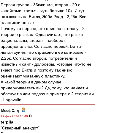
Первая группа - 36к\винил, вторая - 20 с
копейками, третья - чуть больше 10к. И тут
натыкаюсь на Битлз, Эбби Роад - 2,25к. Все
пластинки новые.
Почему-то первое, что пришло в голову - 2
теории о рынках. Одна считает, что рынки
рациональны, вторая - наоборот,
иррациональны. Согласно первой, Битлз -
лютая хуйня, что отражено в ее котировке -
2,25к. Согласно второй, потребители и
известный сайт - долбоебы, которые что-то не
знают про Битлз и поэтому так низко
оценивают указанную пластинку.
А какой теории в даном случае
придерживаетесь вы? Да, тому, кто найдет и
обоснует в чем подвох в примере с 2 теориями
- Lagavulin.
МосфОлд
-
29 фев 2024 15:48
terpila
,
"Скверный анекдот"