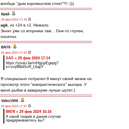
вообще "дым коромыслом стоит"!!!-:)))
Край
-
29 фев 2024 17:43
agk
, из +24 в +2. Немало.
Зенит уже со вторника там... Они-то глупее,
понятно.
BN78
-
29 фев 2024 17:40
SAS » 29 фев 2024 17:14
https://youtu.be/mHgyipEgepg?
si=xvj486dSvR_L6apY
Я специально потратил 8 минут своей жизни на
просмотр этого "юмористического" высера. У
меня рыбки в аквариуме лучше шутят:)
Valex1956
-
29 фев 2024 17:37
BN78 » 29 фев 2024 16:16
А какой теории в даном случае
придерживаетесь вы?