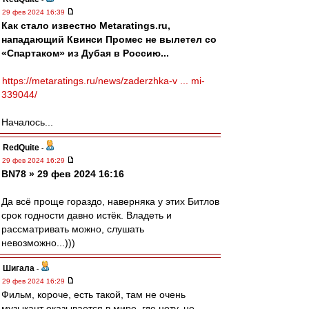
29 фев 2024 16:39
Как стало известно Metaratings.ru,
нападающий Квинси Промес не вылетел со
«Спартаком» из Дубая в Россию...
https://metaratings.ru/news/zaderzhka-v ... mi-
339044/
Началось...
RedQuite
-
29 фев 2024 16:29
BN78 » 29 фев 2024 16:16
Да всё проще гораздо, наверняка у этих Битлов
срок годности давно истёк. Владеть и
рассматривать можно, слушать
невозможно...)))
Шигала
-
29 фев 2024 16:29
Фильм, короче, есть такой, там не очень
музыкант оказывается в мире, где нету, не