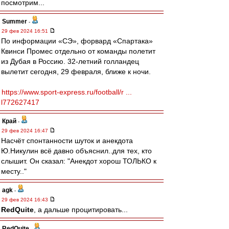
посмотрим...
Summer
-
29 фев 2024 16:51
По информации «СЭ», форвард «Спартака»
Квинси Промес отдельно от команды полетит
из Дубая в Россию. 32-летний голландец
вылетит сегодня, 29 февраля, ближе к ночи.
https://www.sport-express.ru/football/r ...
l772627417
Край
-
29 фев 2024 16:47
Насчёт спонтанности шуток и анекдота
Ю.Никулин всё давно объяснил..для тех, кто
слышит. Он сказал: "Анекдот хорош ТОЛЬКО к
месту.."
agk
-
29 фев 2024 16:43
RedQuite
, а дальше процитировать...
RedQuite
-