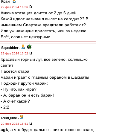
Край
-
29 фев 2024 16:56
Акклиматизация длится от 2 до 6 дней.
Какой идиот назначил вылет на сегодня?? В
нынешнем Спартаке вредители работают?
Или уж накануне прилетать, или за неделю...
Бл**, слов нет цензурных..
Squabbler
-
29 фев 2024 16:52
Красивый горный луг, всё зелено, солнышко
светит
Пасётся отара
Чабан играет с главным бараном в шахматы
Подходит другой чабан:
- Ну что, как игра?
- А, баран он и есть баран!
- А счёт какой?
- 2:2
RedQuite
-
29 фев 2024 16:51
agk
, а что будет дальше - никто точно не знает,