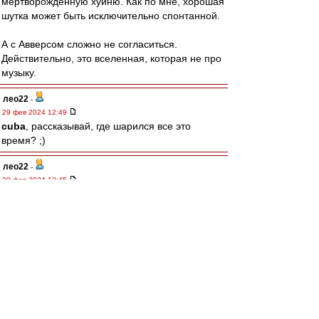
мертворожденную хуйню. Как по мне, хорошая
шутка может быть исключительно спонтанной.
А с Авверсом сложно не согласиться.
Действительно, это вселенная, которая не про
музыку.
лео22
-
29 фев 2024 12:49
cuba
, рассказывай, где шарился все это
время? ;)
лео22
-
29 фев 2024 12:45
Так понимаю, комики - это нынешние, несущие
пургу-похабщину в массы? ;)
А те, "не смешные", они ведь и правда не
комики. Они юмористы, сатирики, писатели.
А относительно Высоцкого, тут я полностью
солидарен с Антоном
Авверс
А так...
У каждого своя ценностей шкала,