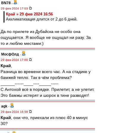
BN78
-
29 фев 2024 17:03
Край » 29 фев 2024 16:56
Акклиматизация длится от 2 до 6 дней.
Да по прилете из Дубайска не особо она
ощущается. Я вообще не ощущал ни разу. За
то и люблю местами:)
МосфОлд
-
29 фев 2024 17:00
Край
,
Разница во времени всего час. А на стадике у
бамжей тепло. Так в чём проблема?
______------____----_____-----
С Антохой всё в порядке. Прилетит, а не улетит.
Это бамжы истерят и шорох в тине разводят!
agk
-
29 фев 2024 16:58
Край
, они что, приехали из плюс 40 в минус
30?