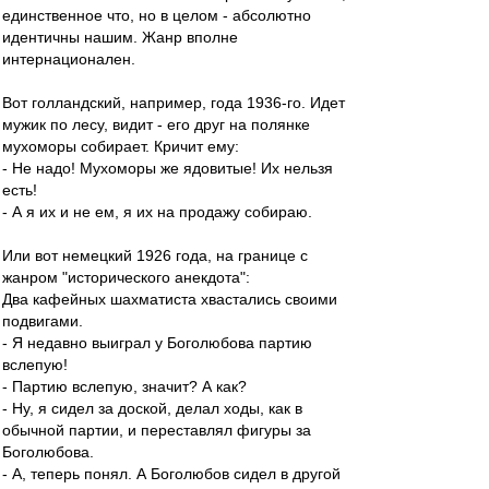
единственное что, но в целом - абсолютно
идентичны нашим. Жанр вполне
интернационален.
Вот голландский, например, года 1936-го. Идет
мужик по лесу, видит - его друг на полянке
мухоморы собирает. Кричит ему:
- Не надо! Мухоморы же ядовитые! Их нельзя
есть!
- А я их и не ем, я их на продажу собираю.
Или вот немецкий 1926 года, на границе с
жанром "исторического анекдота":
Два кафейных шахматиста хвастались своими
подвигами.
- Я недавно выиграл у Боголюбова партию
вслепую!
- Партию вслепую, значит? А как?
- Ну, я сидел за доской, делал ходы, как в
обычной партии, и переставлял фигуры за
Боголюбова.
- А, теперь понял. А Боголюбов сидел в другой