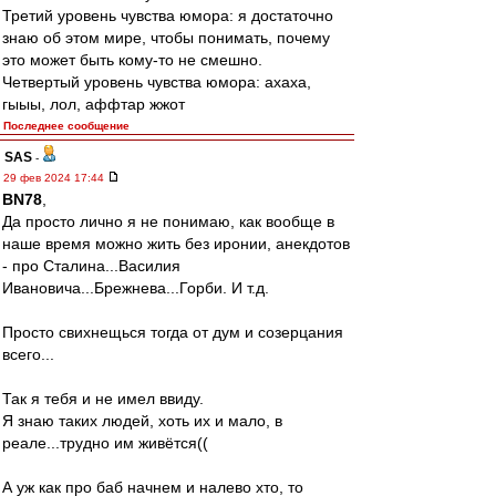
Третий уровень чувства юмора: я достаточно
знаю об этом мире, чтобы понимать, почему
это может быть кому-то не смешно.
Четвертый уровень чувства юмора: ахаха,
гыыы, лол, аффтар жжот
Последнее сообщение
SAS
-
29 фев 2024 17:44
BN78
,
Да просто лично я не понимаю, как вообще в
наше время можно жить без иронии, анекдотов
- про Сталина...Василия
Ивановича...Брежнева...Горби. И т.д.
Просто свихнещься тогда от дум и созерцания
всего...
Так я тебя и не имел ввиду.
Я знаю таких людей, хоть их и мало, в
реале...трудно им живётся((
А уж как про баб начнем и налево хто, то