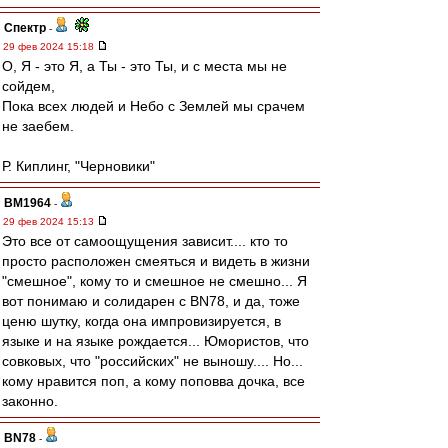
Спектр
-
29 фев 2024 15:18
О, Я - это Я, а Ты - это Ты, и с места мы не
сойдем,
Пока всех людей и Небо с Землей мы срачем
не заебем.
Р. Киплинг, "Черновики"
BM1964
-
29 фев 2024 15:13
Это все от самоощущения зависит.... кто то
просто расположен смеяться и видеть в жизни
"смешное", кому то и смешное не смешно... Я
вот понимаю и солидарен с BN78, и да, тоже
ценю шутку, когда она импровизируется, в
языке и на языке рождается... Юмористов, что
совковых, что "российских" не выношу.... Но...
кому нравится поп, а кому поповва дочка, все
законно.
BN78
-