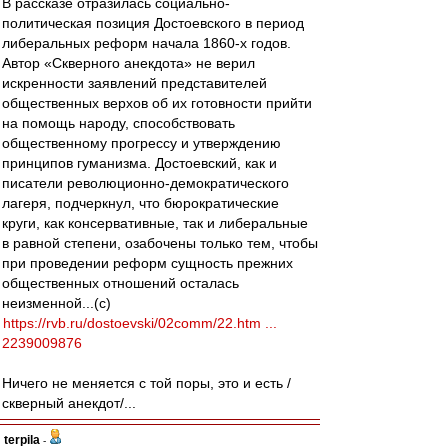
В рассказе отразилась социально-
политическая позиция Достоевского в период
либеральных реформ начала 1860-х годов.
Автор «Скверного анекдота» не верил
искренности заявлений представителей
общественных верхов об их готовности прийти
на помощь народу, способствовать
общественному прогрессу и утверждению
принципов гуманизма. Достоевский, как и
писатели революционно-демократического
лагеря, подчеркнул, что бюрократические
круги, как консервативные, так и либеральные
в равной степени, озабочены только тем, чтобы
при проведении реформ сущность прежних
общественных отношений осталась
неизменной...(с)
https://rvb.ru/dostoevski/02comm/22.htm ...
2239009876
Ничего не меняется с той поры, это и есть /
скверный анекдот/...
terpila
-