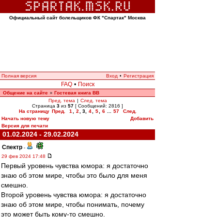
Официальный сайт болельщиков ФК "Спартак" Москва
Полная версия
Вход
•
Регистрация
FAQ
•
Поиск
Общение на сайте
Гостевая книга ВВ
»
Пред. тема
|
След. тема
Страница
3
из
57
[ Сообщений: 2816 ]
На страницу
Пред.
1
,
2
,
3
,
4
,
5
,
6
...
57
След.
Начать новую тему
Добавить
Версия для печати
01.02.2024 - 29.02.2024
Спектр
-
29 фев 2024 17:48
Первый уровень чувства юмора: я достаточно
знаю об этом мире, чтобы это было для меня
смешно.
Второй уровень чувства юмора: я достаточно
знаю об этом мире, чтобы понимать, почему
это может быть кому-то смешно.