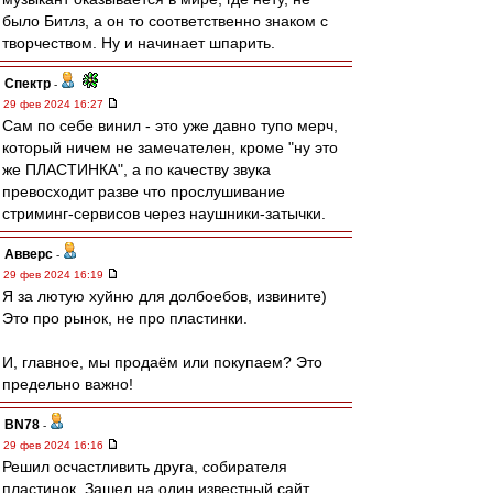
было Битлз, а он то соответственно знаком с
творчеством. Ну и начинает шпарить.
Спектр
-
29 фев 2024 16:27
Сам по себе винил - это уже давно тупо мерч,
который ничем не замечателен, кроме "ну это
же ПЛАСТИНКА", а по качеству звука
превосходит разве что прослушивание
стриминг-сервисов через наушники-затычки.
Авверс
-
29 фев 2024 16:19
Я за лютую хуйню для долбоебов, извините)
Это про рынок, не про пластинки.
И, главное, мы продаём или покупаем? Это
предельно важно!
BN78
-
29 фев 2024 16:16
Решил осчастливить друга, собирателя
пластинок. Зашел на один известный сайт.