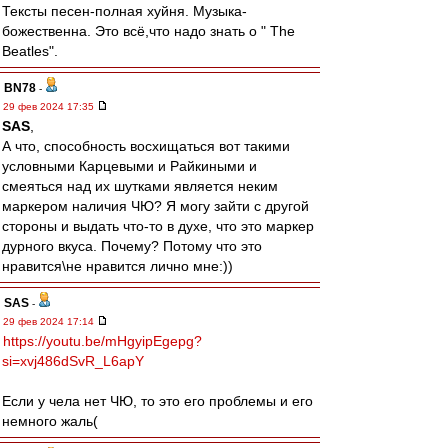
Тексты песен-полная хуйня. Музыка-
божественна. Это всё,что надо знать о " The
Beatles".
BN78
-
29 фев 2024 17:35
SAS
,
А что, способность восхищаться вот такими
условными Карцевыми и Райкиными и
смеяться над их шутками является неким
маркером наличия ЧЮ? Я могу зайти с другой
стороны и выдать что-то в духе, что это маркер
дурного вкуса. Почему? Потому что это
нравится\не нравится лично мне:))
SAS
-
29 фев 2024 17:14
https://youtu.be/mHgyipEgepg?
si=xvj486dSvR_L6apY
Если у чела нет ЧЮ, то это его проблемы и его
немного жаль(