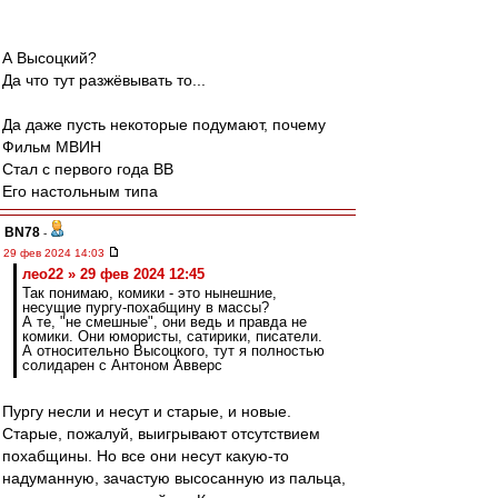
А Высоцкий?
Да что тут разжёвывать то...
Да даже пусть некоторые подумают, почему
Фильм МВИН
Стал с первого года ВВ
Его настольным типа
BN78
-
29 фев 2024 14:03
лео22 » 29 фев 2024 12:45
Так понимаю, комики - это нынешние,
несущие пургу-похабщину в массы?
А те, "не смешные", они ведь и правда не
комики. Они юмористы, сатирики, писатели.
А относительно Высоцкого, тут я полностью
солидарен с Антоном Авверс
Пургу несли и несут и старые, и новые.
Старые, пожалуй, выигрывают отсутствием
похабщины. Но все они несут какую-то
надуманную, зачастую высосанную из пальца,