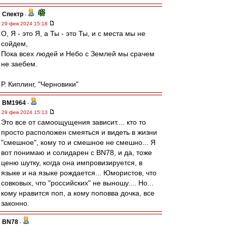
Спектр
-
29 фев 2024 15:18
О, Я - это Я, а Ты - это Ты, и с места мы не
сойдем,
Пока всех людей и Небо с Землей мы срачем
не заебем.
Р. Киплинг, "Черновики"
BM1964
-
29 фев 2024 15:13
Это все от самоощущения зависит.... кто то
просто расположен смеяться и видеть в жизни
"смешное", кому то и смешное не смешно... Я
вот понимаю и солидарен с BN78, и да, тоже
ценю шутку, когда она импровизируется, в
языке и на языке рождается... Юмористов, что
совковых, что "российских" не выношу.... Но...
кому нравится поп, а кому поповва дочка, все
законно.
BN78
-