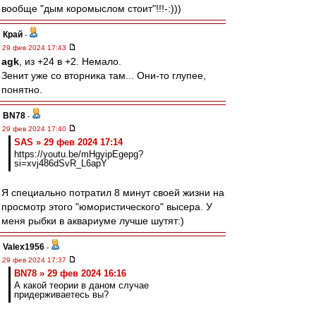
вообще "дым коромыслом стоит"!!!-:)))
Край
-
29 фев 2024 17:43
agk
, из +24 в +2. Немало.
Зенит уже со вторника там... Они-то глупее,
понятно.
BN78
-
29 фев 2024 17:40
SAS » 29 фев 2024 17:14
https://youtu.be/mHgyipEgepg?
si=xvj486dSvR_L6apY
Я специально потратил 8 минут своей жизни на
просмотр этого "юмористического" высера. У
меня рыбки в аквариуме лучше шутят:)
Valex1956
-
29 фев 2024 17:37
BN78 » 29 фев 2024 16:16
А какой теории в даном случае
придерживаетесь вы?