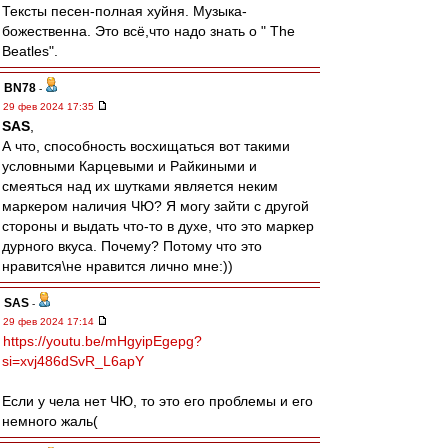
Тексты песен-полная хуйня. Музыка-
божественна. Это всё,что надо знать о " The
Beatles".
BN78
-
29 фев 2024 17:35
SAS
,
А что, способность восхищаться вот такими
условными Карцевыми и Райкиными и
смеяться над их шутками является неким
маркером наличия ЧЮ? Я могу зайти с другой
стороны и выдать что-то в духе, что это маркер
дурного вкуса. Почему? Потому что это
нравится\не нравится лично мне:))
SAS
-
29 фев 2024 17:14
https://youtu.be/mHgyipEgepg?
si=xvj486dSvR_L6apY
Если у чела нет ЧЮ, то это его проблемы и его
немного жаль(