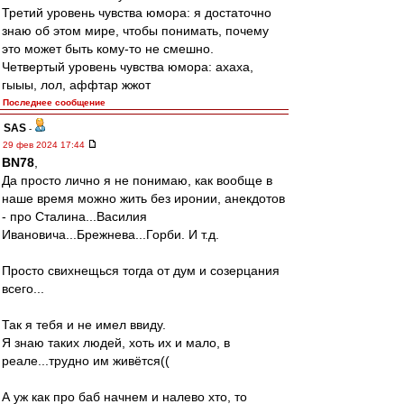
Третий уровень чувства юмора: я достаточно
знаю об этом мире, чтобы понимать, почему
это может быть кому-то не смешно.
Четвертый уровень чувства юмора: ахаха,
гыыы, лол, аффтар жжот
Последнее сообщение
SAS
-
29 фев 2024 17:44
BN78
,
Да просто лично я не понимаю, как вообще в
наше время можно жить без иронии, анекдотов
- про Сталина...Василия
Ивановича...Брежнева...Горби. И т.д.
Просто свихнещься тогда от дум и созерцания
всего...
Так я тебя и не имел ввиду.
Я знаю таких людей, хоть их и мало, в
реале...трудно им живётся((
А уж как про баб начнем и налево хто, то