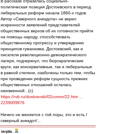
В рассказе отразилась социально-
политическая позиция Достоевского в период
либеральных реформ начала 1860-х годов.
Автор «Скверного анекдота» не верил
искренности заявлений представителей
общественных верхов об их готовности прийти
на помощь народу, способствовать
общественному прогрессу и утверждению
принципов гуманизма. Достоевский, как и
писатели революционно-демократического
лагеря, подчеркнул, что бюрократические
круги, как консервативные, так и либеральные
в равной степени, озабочены только тем, чтобы
при проведении реформ сущность прежних
общественных отношений осталась
неизменной...(с)
https://rvb.ru/dostoevski/02comm/22.htm ...
2239009876
Ничего не меняется с той поры, это и есть /
скверный анекдот/...
terpila
-