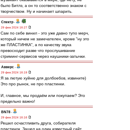
было Битлз, а он то соответственно знаком с
творчеством. Ну и начинает шпарить.
Спектр
-
29 фев 2024 16:27
Сам по себе винил - это уже давно тупо мерч,
который ничем не замечателен, кроме "ну это
же ПЛАСТИНКА", а по качеству звука
превосходит разве что прослушивание
стриминг-сервисов через наушники-затычки.
Авверс
-
29 фев 2024 16:19
Я за лютую хуйню для долбоебов, извините)
Это про рынок, не про пластинки.
И, главное, мы продаём или покупаем? Это
предельно важно!
BN78
-
29 фев 2024 16:16
Решил осчастливить друга, собирателя
пластинок. Зашел на один известный сайт.