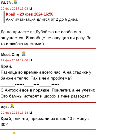
BN78
-
29 фев 2024 17:03
Край » 29 фев 2024 16:56
Акклиматизация длится от 2 до 6 дней.
Да по прилете из Дубайска не особо она
ощущается. Я вообще не ощущал ни разу. За
то и люблю местами:)
МосфОлд
-
29 фев 2024 17:00
Край
,
Разница во времени всего час. А на стадике у
бамжей тепло. Так в чём проблема?
______------____----_____-----
С Антохой всё в порядке. Прилетит, а не улетит.
Это бамжы истерят и шорох в тине разводят!
agk
-
29 фев 2024 16:58
Край
, они что, приехали из плюс 40 в минус
30?