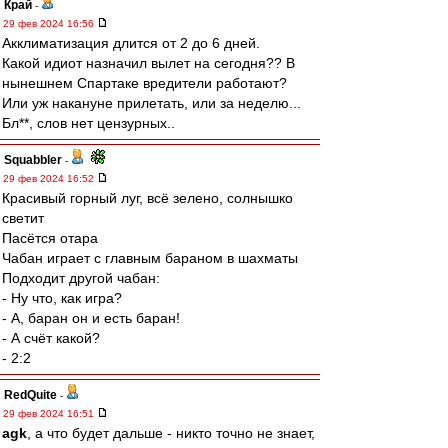
Край
-
29 фев 2024 16:56
Акклиматизация длится от 2 до 6 дней.
Какой идиот назначил вылет на сегодня?? В
нынешнем Спартаке вредители работают?
Или уж накануне прилетать, или за неделю...
Бл**, слов нет цензурных..
Squabbler
-
29 фев 2024 16:52
Красивый горный луг, всё зелено, солнышко
светит
Пасётся отара
Чабан играет с главным бараном в шахматы
Подходит другой чабан:
- Ну что, как игра?
- А, баран он и есть баран!
- А счёт какой?
- 2:2
RedQuite
-
29 фев 2024 16:51
agk
, а что будет дальше - никто точно не знает,