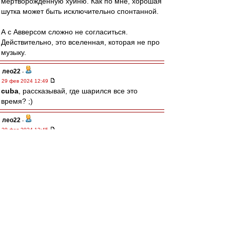
мертворожденную хуйню. Как по мне, хорошая
шутка может быть исключительно спонтанной.
А с Авверсом сложно не согласиться.
Действительно, это вселенная, которая не про
музыку.
лео22
-
29 фев 2024 12:49
cuba
, рассказывай, где шарился все это
время? ;)
лео22
-
29 фев 2024 12:45
Так понимаю, комики - это нынешние, несущие
пургу-похабщину в массы? ;)
А те, "не смешные", они ведь и правда не
комики. Они юмористы, сатирики, писатели.
А относительно Высоцкого, тут я полностью
солидарен с Антоном
Авверс
А так...
У каждого своя ценностей шкала,