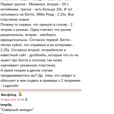
Первая группа - 36к\винил, вторая - 20 с
копейками, третья - чуть больше 10к. И тут
натыкаюсь на Битлз, Эбби Роад - 2,25к. Все
пластинки новые.
Почему-то первое, что пришло в голову - 2
теории о рынках. Одна считает, что рынки
рациональны, вторая - наоборот,
иррациональны. Согласно первой, Битлз -
лютая хуйня, что отражено в ее котировке -
2,25к. Согласно второй, потребители и
известный сайт - долбоебы, которые что-то не
знают про Битлз и поэтому так низко
оценивают указанную пластинку.
А какой теории в даном случае
придерживаетесь вы? Да, тому, кто найдет и
обоснует в чем подвох в примере с 2 теориями
- Lagavulin.
МосфОлд
-
29 фев 2024 15:48
terpila
,
"Скверный анекдот"