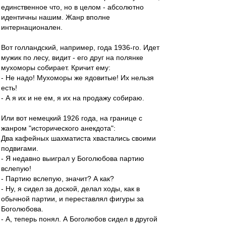
единственное что, но в целом - абсолютно
идентичны нашим. Жанр вполне
интернационален.
Вот голландский, например, года 1936-го. Идет
мужик по лесу, видит - его друг на полянке
мухоморы собирает. Кричит ему:
- Не надо! Мухоморы же ядовитые! Их нельзя
есть!
- А я их и не ем, я их на продажу собираю.
Или вот немецкий 1926 года, на границе с
жанром "исторического анекдота":
Два кафейных шахматиста хвастались своими
подвигами.
- Я недавно выиграл у Боголюбова партию
вслепую!
- Партию вслепую, значит? А как?
- Ну, я сидел за доской, делал ходы, как в
обычной партии, и переставлял фигуры за
Боголюбова.
- А, теперь понял. А Боголюбов сидел в другой