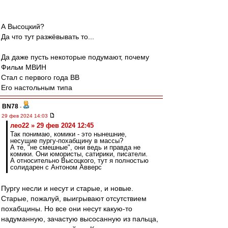
А Высоцкий?
Да что тут разжёвывать то...
Да даже пусть некоторые подумают, почему
Фильм МВИН
Стал с первого года ВВ
Его настольным типа
BN78
-
29 фев 2024 14:03
лео22 » 29 фев 2024 12:45
Так понимаю, комики - это нынешние,
несущие пургу-похабщину в массы?
А те, "не смешные", они ведь и правда не
комики. Они юмористы, сатирики, писатели.
А относительно Высоцкого, тут я полностью
солидарен с Антоном Авверс
Пургу несли и несут и старые, и новые.
Старые, пожалуй, выигрывают отсутствием
похабщины. Но все они несут какую-то
надуманную, зачастую высосанную из пальца,