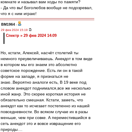
комнате и называл вам ходы по памяти?
- Да что вы! Боголюбов вообще не подозревал,
что я с ним играю!
BM1964
-
29 фев 2024 15:19
Спектр » 29 фев 2024 14:09
Но, кстати, Алексей, насчёт столетий ты
немного преувеличиваешь. Анекдот в том виде
в котором мы его знаем это абсолютно
советское порождение. Есть ли он в такой
форме на западе, я признаться не
знаю..Вероятно аналоги есть, В 19 веке под
словом анекдот поднимался,все же несколько
иной жанр. Это скорее короткая история не
обязательно смешная. Кстати, заметь, что
анекдот как то исчезает постепенно из нашей
повседневности. Во всяком случае их в разы
меньше, чем при совке. А переместившийся в
сеть анекдот это и вовсе извращение его
природы....