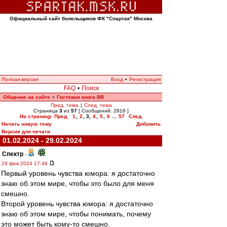
Официальный сайт болельщиков ФК "Спартак" Москва
Полная версия
Вход
•
Регистрация
FAQ
•
Поиск
Общение на сайте
Гостевая книга ВВ
»
Пред. тема
|
След. тема
Страница
3
из
57
[ Сообщений: 2816 ]
На страницу
Пред.
1
,
2
,
3
,
4
,
5
,
6
...
57
След.
Начать новую тему
Добавить
Версия для печати
01.02.2024 - 29.02.2024
Спектр
-
29 фев 2024 17:48
Первый уровень чувства юмора: я достаточно
знаю об этом мире, чтобы это было для меня
смешно.
Второй уровень чувства юмора: я достаточно
знаю об этом мире, чтобы понимать, почему
это может быть кому-то смешно.