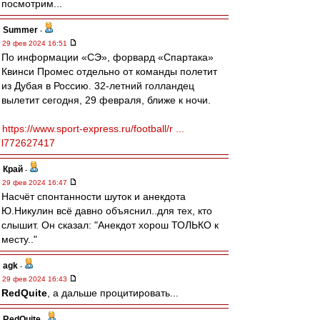
посмотрим...
Summer
-
29 фев 2024 16:51
По информации «СЭ», форвард «Спартака»
Квинси Промес отдельно от команды полетит
из Дубая в Россию. 32-летний голландец
вылетит сегодня, 29 февраля, ближе к ночи.
https://www.sport-express.ru/football/r ...
l772627417
Край
-
29 фев 2024 16:47
Насчёт спонтанности шуток и анекдота
Ю.Никулин всё давно объяснил..для тех, кто
слышит. Он сказал: "Анекдот хорош ТОЛЬКО к
месту.."
agk
-
29 фев 2024 16:43
RedQuite
, а дальше процитировать...
RedQuite
-