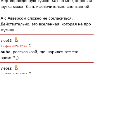
мертворожденную хуйню. Как по мне, хорошая
шутка может быть исключительно спонтанной.
А с Авверсом сложно не согласиться.
Действительно, это вселенная, которая не про
музыку.
лео22
-
29 фев 2024 12:49
cuba
, рассказывай, где шарился все это
время? ;)
лео22
-
29 фев 2024 12:45
Так понимаю, комики - это нынешние, несущие
пургу-похабщину в массы? ;)
А те, "не смешные", они ведь и правда не
комики. Они юмористы, сатирики, писатели.
А относительно Высоцкого, тут я полностью
солидарен с Антоном
Авверс
А так...
У каждого своя ценностей шкала,