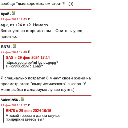
вообще "дым коромыслом стоит"!!!-:)))
Край
-
29 фев 2024 17:43
agk
, из +24 в +2. Немало.
Зенит уже со вторника там... Они-то глупее,
понятно.
BN78
-
29 фев 2024 17:40
SAS » 29 фев 2024 17:14
https://youtu.be/mHgyipEgepg?
si=xvj486dSvR_L6apY
Я специально потратил 8 минут своей жизни на
просмотр этого "юмористического" высера. У
меня рыбки в аквариуме лучше шутят:)
Valex1956
-
29 фев 2024 17:37
BN78 » 29 фев 2024 16:16
А какой теории в даном случае
придерживаетесь вы?