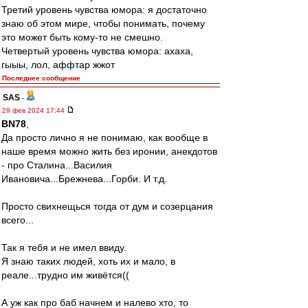
Третий уровень чувства юмора: я достаточно
знаю об этом мире, чтобы понимать, почему
это может быть кому-то не смешно.
Четвертый уровень чувства юмора: ахаха,
гыыы, лол, аффтар жжот
Последнее сообщение
SAS
-
29 фев 2024 17:44
BN78
,
Да просто лично я не понимаю, как вообще в
наше время можно жить без иронии, анекдотов
- про Сталина...Василия
Ивановича...Брежнева...Горби. И т.д.
Просто свихнещься тогда от дум и созерцания
всего...
Так я тебя и не имел ввиду.
Я знаю таких людей, хоть их и мало, в
реале...трудно им живётся((
А уж как про баб начнем и налево хто, то