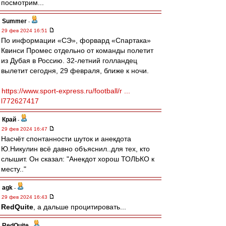
посмотрим...
Summer
-
29 фев 2024 16:51
По информации «СЭ», форвард «Спартака»
Квинси Промес отдельно от команды полетит
из Дубая в Россию. 32-летний голландец
вылетит сегодня, 29 февраля, ближе к ночи.
https://www.sport-express.ru/football/r ...
l772627417
Край
-
29 фев 2024 16:47
Насчёт спонтанности шуток и анекдота
Ю.Никулин всё давно объяснил..для тех, кто
слышит. Он сказал: "Анекдот хорош ТОЛЬКО к
месту.."
agk
-
29 фев 2024 16:43
RedQuite
, а дальше процитировать...
RedQuite
-