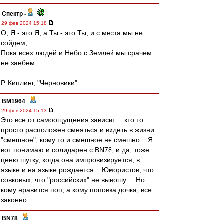
Спектр
-
29 фев 2024 15:18
О, Я - это Я, а Ты - это Ты, и с места мы не
сойдем,
Пока всех людей и Небо с Землей мы срачем
не заебем.
Р. Киплинг, "Черновики"
BM1964
-
29 фев 2024 15:13
Это все от самоощущения зависит.... кто то
просто расположен смеяться и видеть в жизни
"смешное", кому то и смешное не смешно... Я
вот понимаю и солидарен с BN78, и да, тоже
ценю шутку, когда она импровизируется, в
языке и на языке рождается... Юмористов, что
совковых, что "российских" не выношу.... Но...
кому нравится поп, а кому поповва дочка, все
законно.
BN78
-