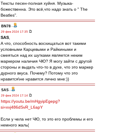
Тексты песен-полная хуйня. Музыка-
божественна. Это всё,что надо знать о " The
Beatles".
BN78
-
29 фев 2024 17:35
SAS
,
А что, способность восхищаться вот такими
условными Карцевыми и Райкиными и
смеяться над их шутками является неким
маркером наличия ЧЮ? Я могу зайти с другой
стороны и выдать что-то в духе, что это маркер
дурного вкуса. Почему? Потому что это
нравится\не нравится лично мне:))
SAS
-
29 фев 2024 17:14
https://youtu.be/mHgyipEgepg?
si=xvj486dSvR_L6apY
Если у чела нет ЧЮ, то это его проблемы и его
немного жаль(