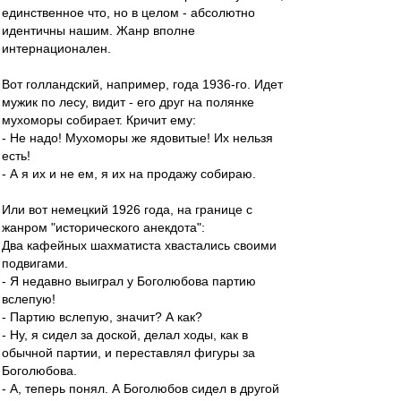
единственное что, но в целом - абсолютно
идентичны нашим. Жанр вполне
интернационален.
Вот голландский, например, года 1936-го. Идет
мужик по лесу, видит - его друг на полянке
мухоморы собирает. Кричит ему:
- Не надо! Мухоморы же ядовитые! Их нельзя
есть!
- А я их и не ем, я их на продажу собираю.
Или вот немецкий 1926 года, на границе с
жанром "исторического анекдота":
Два кафейных шахматиста хвастались своими
подвигами.
- Я недавно выиграл у Боголюбова партию
вслепую!
- Партию вслепую, значит? А как?
- Ну, я сидел за доской, делал ходы, как в
обычной партии, и переставлял фигуры за
Боголюбова.
- А, теперь понял. А Боголюбов сидел в другой