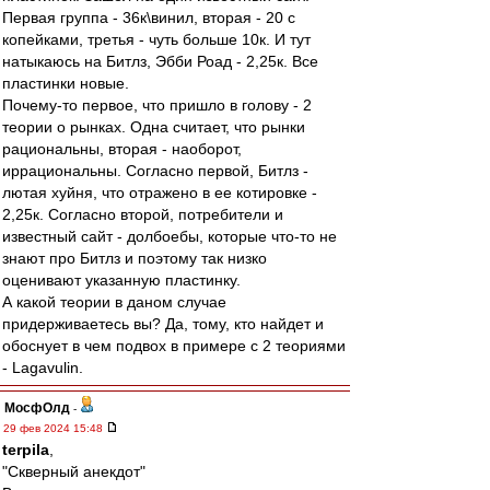
Первая группа - 36к\винил, вторая - 20 с
копейками, третья - чуть больше 10к. И тут
натыкаюсь на Битлз, Эбби Роад - 2,25к. Все
пластинки новые.
Почему-то первое, что пришло в голову - 2
теории о рынках. Одна считает, что рынки
рациональны, вторая - наоборот,
иррациональны. Согласно первой, Битлз -
лютая хуйня, что отражено в ее котировке -
2,25к. Согласно второй, потребители и
известный сайт - долбоебы, которые что-то не
знают про Битлз и поэтому так низко
оценивают указанную пластинку.
А какой теории в даном случае
придерживаетесь вы? Да, тому, кто найдет и
обоснует в чем подвох в примере с 2 теориями
- Lagavulin.
МосфОлд
-
29 фев 2024 15:48
terpila
,
"Скверный анекдот"