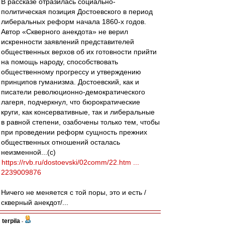
В рассказе отразилась социально-
политическая позиция Достоевского в период
либеральных реформ начала 1860-х годов.
Автор «Скверного анекдота» не верил
искренности заявлений представителей
общественных верхов об их готовности прийти
на помощь народу, способствовать
общественному прогрессу и утверждению
принципов гуманизма. Достоевский, как и
писатели революционно-демократического
лагеря, подчеркнул, что бюрократические
круги, как консервативные, так и либеральные
в равной степени, озабочены только тем, чтобы
при проведении реформ сущность прежних
общественных отношений осталась
неизменной...(с)
https://rvb.ru/dostoevski/02comm/22.htm ...
2239009876
Ничего не меняется с той поры, это и есть /
скверный анекдот/...
terpila
-