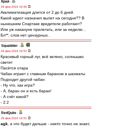
Край
-
29 фев 2024 16:56
Акклиматизация длится от 2 до 6 дней.
Какой идиот назначил вылет на сегодня?? В
нынешнем Спартаке вредители работают?
Или уж накануне прилетать, или за неделю...
Бл**, слов нет цензурных..
Squabbler
-
29 фев 2024 16:52
Красивый горный луг, всё зелено, солнышко
светит
Пасётся отара
Чабан играет с главным бараном в шахматы
Подходит другой чабан:
- Ну что, как игра?
- А, баран он и есть баран!
- А счёт какой?
- 2:2
RedQuite
-
29 фев 2024 16:51
agk
, а что будет дальше - никто точно не знает,