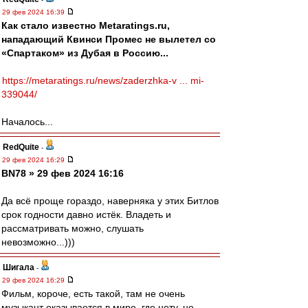
29 фев 2024 16:39
Как стало известно Metaratings.ru,
нападающий Квинси Промес не вылетел со
«Спартаком» из Дубая в Россию...
https://metaratings.ru/news/zaderzhka-v ... mi-
339044/
Началось...
RedQuite
-
29 фев 2024 16:29
BN78 » 29 фев 2024 16:16
Да всё проще гораздо, наверняка у этих Битлов
срок годности давно истёк. Владеть и
рассматривать можно, слушать
невозможно...)))
Шигала
-
29 фев 2024 16:29
Фильм, короче, есть такой, там не очень
музыкант оказывается в мире, где нету, не