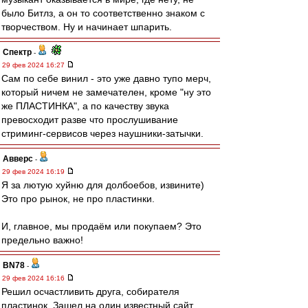
было Битлз, а он то соответственно знаком с
творчеством. Ну и начинает шпарить.
Спектр
-
29 фев 2024 16:27
Сам по себе винил - это уже давно тупо мерч,
который ничем не замечателен, кроме "ну это
же ПЛАСТИНКА", а по качеству звука
превосходит разве что прослушивание
стриминг-сервисов через наушники-затычки.
Авверс
-
29 фев 2024 16:19
Я за лютую хуйню для долбоебов, извините)
Это про рынок, не про пластинки.
И, главное, мы продаём или покупаем? Это
предельно важно!
BN78
-
29 фев 2024 16:16
Решил осчастливить друга, собирателя
пластинок. Зашел на один известный сайт.