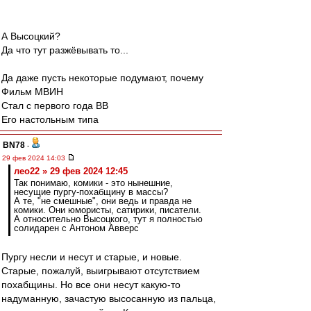
А Высоцкий?
Да что тут разжёвывать то...
Да даже пусть некоторые подумают, почему
Фильм МВИН
Стал с первого года ВВ
Его настольным типа
BN78
-
29 фев 2024 14:03
лео22 » 29 фев 2024 12:45
Так понимаю, комики - это нынешние,
несущие пургу-похабщину в массы?
А те, "не смешные", они ведь и правда не
комики. Они юмористы, сатирики, писатели.
А относительно Высоцкого, тут я полностью
солидарен с Антоном Авверс
Пургу несли и несут и старые, и новые.
Старые, пожалуй, выигрывают отсутствием
похабщины. Но все они несут какую-то
надуманную, зачастую высосанную из пальца,