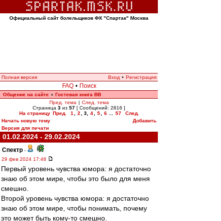
Официальный сайт болельщиков ФК "Спартак" Москва
Полная версия
Вход
•
Регистрация
FAQ
•
Поиск
Общение на сайте
Гостевая книга ВВ
»
Пред. тема
|
След. тема
Страница
3
из
57
[ Сообщений: 2816 ]
На страницу
Пред.
1
,
2
,
3
,
4
,
5
,
6
...
57
След.
Начать новую тему
Добавить
Версия для печати
01.02.2024 - 29.02.2024
Спектр
-
29 фев 2024 17:48
Первый уровень чувства юмора: я достаточно
знаю об этом мире, чтобы это было для меня
смешно.
Второй уровень чувства юмора: я достаточно
знаю об этом мире, чтобы понимать, почему
это может быть кому-то смешно.