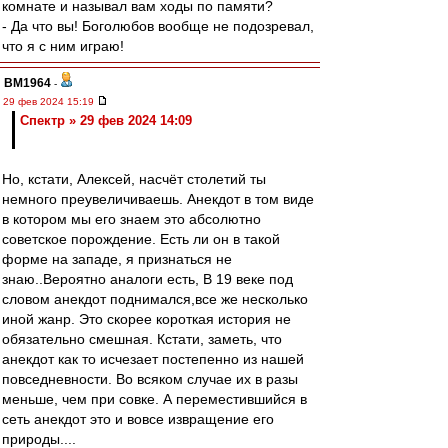
комнате и называл вам ходы по памяти?
- Да что вы! Боголюбов вообще не подозревал,
что я с ним играю!
BM1964
-
29 фев 2024 15:19
Спектр » 29 фев 2024 14:09
Но, кстати, Алексей, насчёт столетий ты
немного преувеличиваешь. Анекдот в том виде
в котором мы его знаем это абсолютно
советское порождение. Есть ли он в такой
форме на западе, я признаться не
знаю..Вероятно аналоги есть, В 19 веке под
словом анекдот поднимался,все же несколько
иной жанр. Это скорее короткая история не
обязательно смешная. Кстати, заметь, что
анекдот как то исчезает постепенно из нашей
повседневности. Во всяком случае их в разы
меньше, чем при совке. А переместившийся в
сеть анекдот это и вовсе извращение его
природы....