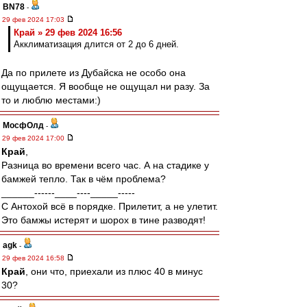
BN78
-
29 фев 2024 17:03
Край » 29 фев 2024 16:56
Акклиматизация длится от 2 до 6 дней.
Да по прилете из Дубайска не особо она
ощущается. Я вообще не ощущал ни разу. За
то и люблю местами:)
МосфОлд
-
29 фев 2024 17:00
Край
,
Разница во времени всего час. А на стадике у
бамжей тепло. Так в чём проблема?
______------____----_____-----
С Антохой всё в порядке. Прилетит, а не улетит.
Это бамжы истерят и шорох в тине разводят!
agk
-
29 фев 2024 16:58
Край
, они что, приехали из плюс 40 в минус
30?