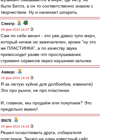
было Битлз, а он то соответственно знаком с
творчеством. Ну и начинает шпарить.
Спектр
-
29 фев 2024 16:27
Сам по себе винил - это уже давно тупо мерч,
который ничем не замечателен, кроме "ну это
же ПЛАСТИНКА", а по качеству звука
превосходит разве что прослушивание
стриминг-сервисов через наушники-затычки.
Авверс
-
29 фев 2024 16:19
Я за лютую хуйню для долбоебов, извините)
Это про рынок, не про пластинки.
И, главное, мы продаём или покупаем? Это
предельно важно!
BN78
-
29 фев 2024 16:16
Решил осчастливить друга, собирателя
пластинок. Зашел на один известный сайт.