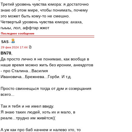
Третий уровень чувства юмора: я достаточно
знаю об этом мире, чтобы понимать, почему
это может быть кому-то не смешно.
Четвертый уровень чувства юмора: ахаха,
гыыы, лол, аффтар жжот
Последнее сообщение
SAS
-
29 фев 2024 17:44
BN78
,
Да просто лично я не понимаю, как вообще в
наше время можно жить без иронии, анекдотов
- про Сталина...Василия
Ивановича...Брежнева...Горби. И т.д.
Просто свихнещься тогда от дум и созерцания
всего...
Так я тебя и не имел ввиду.
Я знаю таких людей, хоть их и мало, в
реале...трудно им живётся((
А уж как про баб начнем и налево хто, то