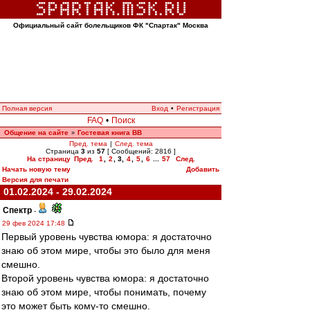
Официальный сайт болельщиков ФК "Спартак" Москва
Полная версия
Вход
•
Регистрация
FAQ
•
Поиск
Общение на сайте
Гостевая книга ВВ
»
Пред. тема
|
След. тема
Страница
3
из
57
[ Сообщений: 2816 ]
На страницу
Пред.
1
,
2
,
3
,
4
,
5
,
6
...
57
След.
Начать новую тему
Добавить
Версия для печати
01.02.2024 - 29.02.2024
Спектр
-
29 фев 2024 17:48
Первый уровень чувства юмора: я достаточно
знаю об этом мире, чтобы это было для меня
смешно.
Второй уровень чувства юмора: я достаточно
знаю об этом мире, чтобы понимать, почему
это может быть кому-то смешно.