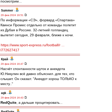
посмотрим...
Summer
-
29 фев 2024 16:51
По информации «СЭ», форвард «Спартака»
Квинси Промес отдельно от команды полетит
из Дубая в Россию. 32-летний голландец
вылетит сегодня, 29 февраля, ближе к ночи.
https://www.sport-express.ru/football/r ...
l772627417
Край
-
29 фев 2024 16:47
Насчёт спонтанности шуток и анекдота
Ю.Никулин всё давно объяснил..для тех, кто
слышит. Он сказал: "Анекдот хорош ТОЛЬКО к
месту.."
agk
-
29 фев 2024 16:43
RedQuite
, а дальше процитировать...
RedQuite
-