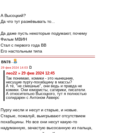
А Высоцкий?
Да что тут разжёвывать то...
Да даже пусть некоторые подумают, почему
Фильм МВИН
Стал с первого года ВВ
Его настольным типа
BN78
-
29 фев 2024 14:03
лео22 » 29 фев 2024 12:45
Так понимаю, комики - это нынешние,
несущие пургу-похабщину в массы?
А те, "не смешные", они ведь и правда не
комики. Они юмористы, сатирики, писатели.
А относительно Высоцкого, тут я полностью
солидарен с Антоном Авверс
Пургу несли и несут и старые, и новые.
Старые, пожалуй, выигрывают отсутствием
похабщины. Но все они несут какую-то
надуманную, зачастую высосанную из пальца,