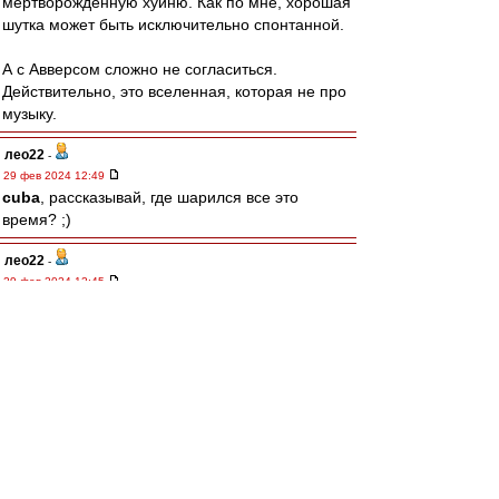
мертворожденную хуйню. Как по мне, хорошая
шутка может быть исключительно спонтанной.
А с Авверсом сложно не согласиться.
Действительно, это вселенная, которая не про
музыку.
лео22
-
29 фев 2024 12:49
cuba
, рассказывай, где шарился все это
время? ;)
лео22
-
29 фев 2024 12:45
Так понимаю, комики - это нынешние, несущие
пургу-похабщину в массы? ;)
А те, "не смешные", они ведь и правда не
комики. Они юмористы, сатирики, писатели.
А относительно Высоцкого, тут я полностью
солидарен с Антоном
Авверс
А так...
У каждого своя ценностей шкала,