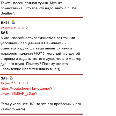
Тексты песен-полная хуйня. Музыка-
божественна. Это всё,что надо знать о " The
Beatles".
BN78
-
29 фев 2024 17:35
SAS
,
А что, способность восхищаться вот такими
условными Карцевыми и Райкиными и
смеяться над их шутками является неким
маркером наличия ЧЮ? Я могу зайти с другой
стороны и выдать что-то в духе, что это маркер
дурного вкуса. Почему? Потому что это
нравится\не нравится лично мне:))
SAS
-
29 фев 2024 17:14
https://youtu.be/mHgyipEgepg?
si=xvj486dSvR_L6apY
Если у чела нет ЧЮ, то это его проблемы и его
немного жаль(