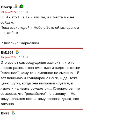
Спектр
-
29 фев 2024 15:18
О, Я - это Я, а Ты - это Ты, и с места мы не
сойдем,
Пока всех людей и Небо с Землей мы срачем
не заебем.
Р. Киплинг, "Черновики"
BM1964
-
29 фев 2024 15:13
Это все от самоощущения зависит.... кто то
просто расположен смеяться и видеть в жизни
"смешное", кому то и смешное не смешно... Я
вот понимаю и солидарен с BN78, и да, тоже
ценю шутку, когда она импровизируется, в
языке и на языке рождается... Юмористов, что
совковых, что "российских" не выношу.... Но...
кому нравится поп, а кому поповва дочка, все
законно.
BN78
-