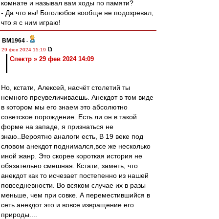
комнате и называл вам ходы по памяти?
- Да что вы! Боголюбов вообще не подозревал,
что я с ним играю!
BM1964
-
29 фев 2024 15:19
Спектр » 29 фев 2024 14:09
Но, кстати, Алексей, насчёт столетий ты
немного преувеличиваешь. Анекдот в том виде
в котором мы его знаем это абсолютно
советское порождение. Есть ли он в такой
форме на западе, я признаться не
знаю..Вероятно аналоги есть, В 19 веке под
словом анекдот поднимался,все же несколько
иной жанр. Это скорее короткая история не
обязательно смешная. Кстати, заметь, что
анекдот как то исчезает постепенно из нашей
повседневности. Во всяком случае их в разы
меньше, чем при совке. А переместившийся в
сеть анекдот это и вовсе извращение его
природы....