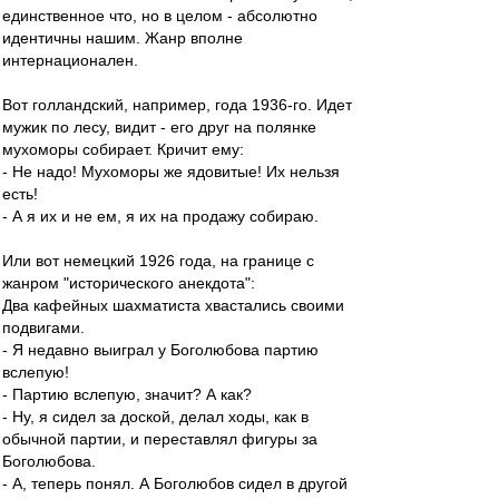
единственное что, но в целом - абсолютно
идентичны нашим. Жанр вполне
интернационален.
Вот голландский, например, года 1936-го. Идет
мужик по лесу, видит - его друг на полянке
мухоморы собирает. Кричит ему:
- Не надо! Мухоморы же ядовитые! Их нельзя
есть!
- А я их и не ем, я их на продажу собираю.
Или вот немецкий 1926 года, на границе с
жанром "исторического анекдота":
Два кафейных шахматиста хвастались своими
подвигами.
- Я недавно выиграл у Боголюбова партию
вслепую!
- Партию вслепую, значит? А как?
- Ну, я сидел за доской, делал ходы, как в
обычной партии, и переставлял фигуры за
Боголюбова.
- А, теперь понял. А Боголюбов сидел в другой