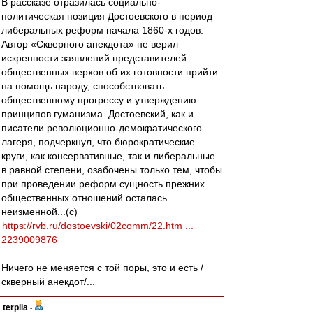
В рассказе отразилась социально-
политическая позиция Достоевского в период
либеральных реформ начала 1860-х годов.
Автор «Скверного анекдота» не верил
искренности заявлений представителей
общественных верхов об их готовности прийти
на помощь народу, способствовать
общественному прогрессу и утверждению
принципов гуманизма. Достоевский, как и
писатели революционно-демократического
лагеря, подчеркнул, что бюрократические
круги, как консервативные, так и либеральные
в равной степени, озабочены только тем, чтобы
при проведении реформ сущность прежних
общественных отношений осталась
неизменной...(с)
https://rvb.ru/dostoevski/02comm/22.htm ...
2239009876
Ничего не меняется с той поры, это и есть /
скверный анекдот/...
terpila
-