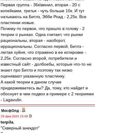
Первая группа - 36к\винил, вторая - 20 с
копейками, третья - чуть больше 10к. И тут
натыкаюсь на Битлз, Эбби Роад - 2,25к. Все
пластинки новые.
Почему-то первое, что пришло в голову - 2
теории о рынках. Одна считает, что рынки
рациональны, вторая - наоборот,
иррациональны. Согласно первой, Битлз -
лютая хуйня, что отражено в ее котировке -
2,25к. Согласно второй, потребители и
известный сайт - долбоебы, которые что-то не
знают про Битлз и поэтому так низко
оценивают указанную пластинку.
А какой теории в даном случае
придерживаетесь вы? Да, тому, кто найдет и
обоснует в чем подвох в примере с 2 теориями
- Lagavulin.
МосфОлд
-
29 фев 2024 15:48
terpila
,
"Скверный анекдот"