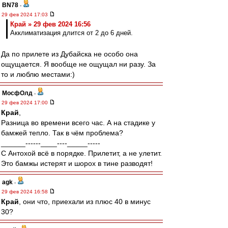
BN78
-
29 фев 2024 17:03
Край » 29 фев 2024 16:56
Акклиматизация длится от 2 до 6 дней.
Да по прилете из Дубайска не особо она
ощущается. Я вообще не ощущал ни разу. За
то и люблю местами:)
МосфОлд
-
29 фев 2024 17:00
Край
,
Разница во времени всего час. А на стадике у
бамжей тепло. Так в чём проблема?
______------____----_____-----
С Антохой всё в порядке. Прилетит, а не улетит.
Это бамжы истерят и шорох в тине разводят!
agk
-
29 фев 2024 16:58
Край
, они что, приехали из плюс 40 в минус
30?