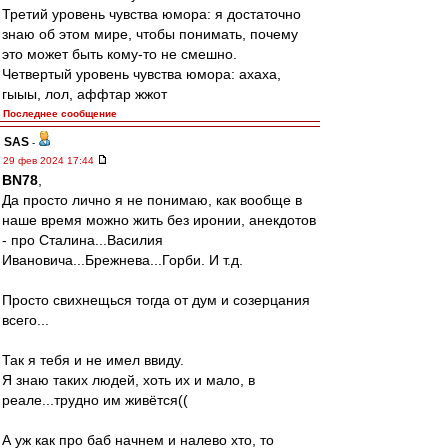
Третий уровень чувства юмора: я достаточно
знаю об этом мире, чтобы понимать, почему
это может быть кому-то не смешно.
Четвертый уровень чувства юмора: ахаха,
гыыы, лол, аффтар жжот
Последнее сообщение
SAS
-
29 фев 2024 17:44
BN78
,
Да просто лично я не понимаю, как вообще в
наше время можно жить без иронии, анекдотов
- про Сталина...Василия
Ивановича...Брежнева...Горби. И т.д.
Просто свихнещься тогда от дум и созерцания
всего...
Так я тебя и не имел ввиду.
Я знаю таких людей, хоть их и мало, в
реале...трудно им живётся((
А уж как про баб начнем и налево хто, то