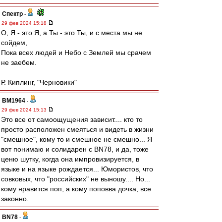
Спектр
-
29 фев 2024 15:18
О, Я - это Я, а Ты - это Ты, и с места мы не
сойдем,
Пока всех людей и Небо с Землей мы срачем
не заебем.
Р. Киплинг, "Черновики"
BM1964
-
29 фев 2024 15:13
Это все от самоощущения зависит.... кто то
просто расположен смеяться и видеть в жизни
"смешное", кому то и смешное не смешно... Я
вот понимаю и солидарен с BN78, и да, тоже
ценю шутку, когда она импровизируется, в
языке и на языке рождается... Юмористов, что
совковых, что "российских" не выношу.... Но...
кому нравится поп, а кому поповва дочка, все
законно.
BN78
-