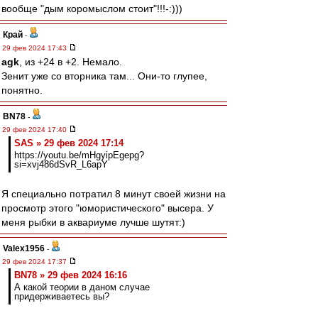
вообще "дым коромыслом стоит"!!!-:)))
Край
-
29 фев 2024 17:43
agk
, из +24 в +2. Немало.
Зенит уже со вторника там... Они-то глупее,
понятно.
BN78
-
29 фев 2024 17:40
SAS » 29 фев 2024 17:14
https://youtu.be/mHgyipEgepg?
si=xvj486dSvR_L6apY
Я специально потратил 8 минут своей жизни на
просмотр этого "юмористического" высера. У
меня рыбки в аквариуме лучше шутят:)
Valex1956
-
29 фев 2024 17:37
BN78 » 29 фев 2024 16:16
А какой теории в даном случае
придерживаетесь вы?