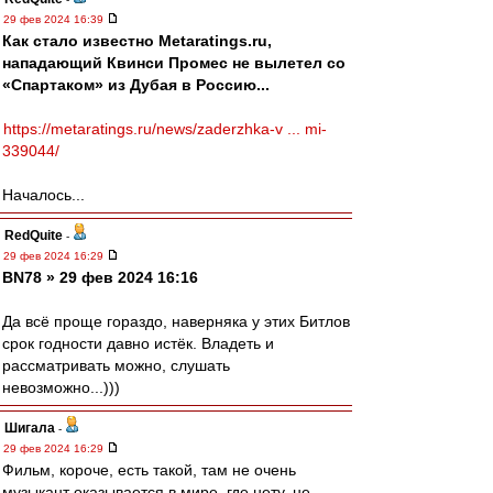
29 фев 2024 16:39
Как стало известно Metaratings.ru,
нападающий Квинси Промес не вылетел со
«Спартаком» из Дубая в Россию...
https://metaratings.ru/news/zaderzhka-v ... mi-
339044/
Началось...
RedQuite
-
29 фев 2024 16:29
BN78 » 29 фев 2024 16:16
Да всё проще гораздо, наверняка у этих Битлов
срок годности давно истёк. Владеть и
рассматривать можно, слушать
невозможно...)))
Шигала
-
29 фев 2024 16:29
Фильм, короче, есть такой, там не очень
музыкант оказывается в мире, где нету, не