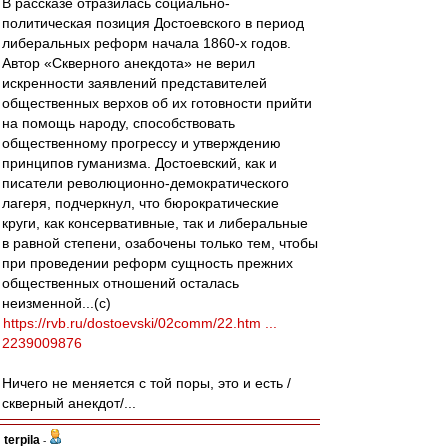
В рассказе отразилась социально-
политическая позиция Достоевского в период
либеральных реформ начала 1860-х годов.
Автор «Скверного анекдота» не верил
искренности заявлений представителей
общественных верхов об их готовности прийти
на помощь народу, способствовать
общественному прогрессу и утверждению
принципов гуманизма. Достоевский, как и
писатели революционно-демократического
лагеря, подчеркнул, что бюрократические
круги, как консервативные, так и либеральные
в равной степени, озабочены только тем, чтобы
при проведении реформ сущность прежних
общественных отношений осталась
неизменной...(с)
https://rvb.ru/dostoevski/02comm/22.htm ...
2239009876
Ничего не меняется с той поры, это и есть /
скверный анекдот/...
terpila
-