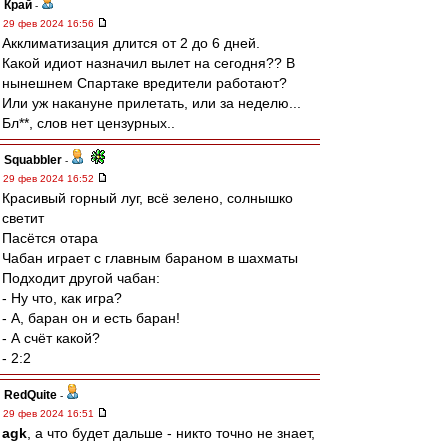
Край
-
29 фев 2024 16:56
Акклиматизация длится от 2 до 6 дней.
Какой идиот назначил вылет на сегодня?? В
нынешнем Спартаке вредители работают?
Или уж накануне прилетать, или за неделю...
Бл**, слов нет цензурных..
Squabbler
-
29 фев 2024 16:52
Красивый горный луг, всё зелено, солнышко
светит
Пасётся отара
Чабан играет с главным бараном в шахматы
Подходит другой чабан:
- Ну что, как игра?
- А, баран он и есть баран!
- А счёт какой?
- 2:2
RedQuite
-
29 фев 2024 16:51
agk
, а что будет дальше - никто точно не знает,