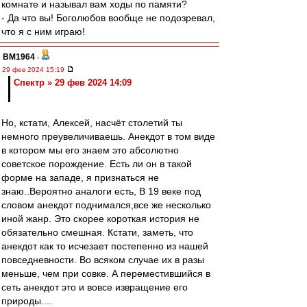
комнате и называл вам ходы по памяти?
- Да что вы! Боголюбов вообще не подозревал,
что я с ним играю!
BM1964
-
29 фев 2024 15:19
Спектр » 29 фев 2024 14:09
Но, кстати, Алексей, насчёт столетий ты
немного преувеличиваешь. Анекдот в том виде
в котором мы его знаем это абсолютно
советское порождение. Есть ли он в такой
форме на западе, я признаться не
знаю..Вероятно аналоги есть, В 19 веке под
словом анекдот поднимался,все же несколько
иной жанр. Это скорее короткая история не
обязательно смешная. Кстати, заметь, что
анекдот как то исчезает постепенно из нашей
повседневности. Во всяком случае их в разы
меньше, чем при совке. А переместившийся в
сеть анекдот это и вовсе извращение его
природы....