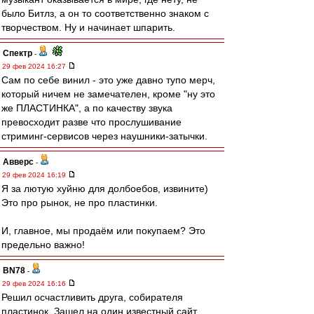
было Битлз, а он то соответственно знаком с
творчеством. Ну и начинает шпарить.
Спектр
-
29 фев 2024 16:27
Сам по себе винил - это уже давно тупо мерч,
который ничем не замечателен, кроме "ну это
же ПЛАСТИНКА", а по качеству звука
превосходит разве что прослушивание
стриминг-сервисов через наушники-затычки.
Авверс
-
29 фев 2024 16:19
Я за лютую хуйню для долбоебов, извините)
Это про рынок, не про пластинки.
И, главное, мы продаём или покупаем? Это
предельно важно!
BN78
-
29 фев 2024 16:16
Решил осчастливить друга, собирателя
пластинок. Зашел на один известный сайт.