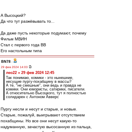
А Высоцкий?
Да что тут разжёвывать то...
Да даже пусть некоторые подумают, почему
Фильм МВИН
Стал с первого года ВВ
Его настольным типа
BN78
-
29 фев 2024 14:03
лео22 » 29 фев 2024 12:45
Так понимаю, комики - это нынешние,
несущие пургу-похабщину в массы?
А те, "не смешные", они ведь и правда не
комики. Они юмористы, сатирики, писатели.
А относительно Высоцкого, тут я полностью
солидарен с Антоном Авверс
Пургу несли и несут и старые, и новые.
Старые, пожалуй, выигрывают отсутствием
похабщины. Но все они несут какую-то
надуманную, зачастую высосанную из пальца,