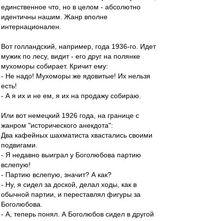
единственное что, но в целом - абсолютно
идентичны нашим. Жанр вполне
интернационален.
Вот голландский, например, года 1936-го. Идет
мужик по лесу, видит - его друг на полянке
мухоморы собирает. Кричит ему:
- Не надо! Мухоморы же ядовитые! Их нельзя
есть!
- А я их и не ем, я их на продажу собираю.
Или вот немецкий 1926 года, на границе с
жанром "исторического анекдота":
Два кафейных шахматиста хвастались своими
подвигами.
- Я недавно выиграл у Боголюбова партию
вслепую!
- Партию вслепую, значит? А как?
- Ну, я сидел за доской, делал ходы, как в
обычной партии, и переставлял фигуры за
Боголюбова.
- А, теперь понял. А Боголюбов сидел в другой