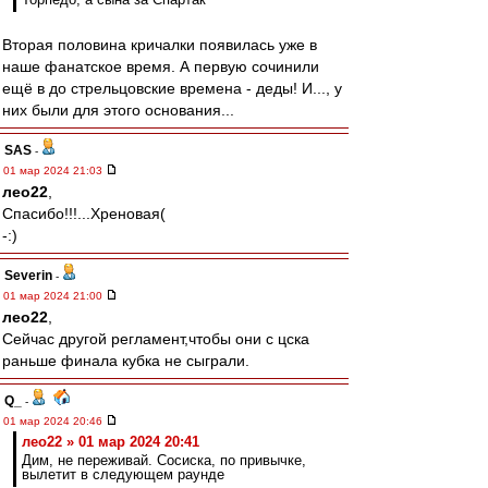
Вторая половина кричалки появилась уже в
наше фанатское время. А первую сочинили
ещё в до стрельцовские времена - деды! И..., у
них были для этого основания...
SAS
-
01 мар 2024 21:03
лео22
,
Спасибо!!!...Хреновая(
-:)
Severin
-
01 мар 2024 21:00
лео22
,
Сейчас другой регламент,чтобы они с цска
раньше финала кубка не сыграли.
Q_
-
01 мар 2024 20:46
лео22 » 01 мар 2024 20:41
Дим, не переживай. Сосиска, по привычке,
вылетит в следующем раунде