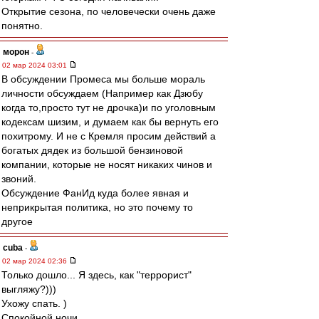
Открытие сезона, по человечески очень даже
понятно.
морон
-
02 мар 2024 03:01
В обсуждении Промеса мы больше мораль
личности обсуждаем (Например как Дзюбу
когда то,просто тут не дрочка)и по уголовным
кодексам шизим, и думаем как бы вернуть его
похитрому. И не с Кремля просим действий а
богатых дядек из большой бензиновой
компании, которые не носят никаких чинов и
звоний.
Обсуждение ФанИд куда более явная и
неприкрытая политика, но это почему то
другое
cuba
-
02 мар 2024 02:36
Только дошло... Я здесь, как "террорист"
выгляжу?)))
Ухожу спать. )
Спокойной ночи.