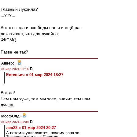
Главный Лукойла?
...???...
Вот от сюда и все беды наши и ещё раз
доказывает, что для лукойла
ФКСМ((
Разве не так?
Авверс
-
01 мар 2024 21:16
Евгеньич » 01 мар 2024 18:27
Вот да!
Чем нам хуже, тем мы злее, значит, тем нам
лучше.
МосфОлд
-
01 мар 2024 21:08
лео22 » 01 мар 2024 20:27
А потом и удивляются, почему папа за
Торпедо, а сына за Спартак