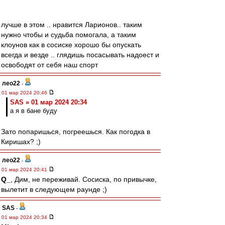
лучше в этом .. нравится Ларионов.. таким
нужно чтобы и судьба помогала, а таким
клоунов как в сосиске хорошо бы опускать
всегда и везде .. глядишь посасывать надоест и
освободят от себя наш спорт
лео22
-
01 мар 2024 20:46
SAS » 01 мар 2024 20:34
а я в бане буду
Зато попаришься, погреешься. Как погодка в
Киришах? ;)
лео22
-
01 мар 2024 20:41
Q_
, Дим, не переживай. Сосиска, по привычке,
вылетит в следующем раунде ;)
SAS
-
01 мар 2024 20:34