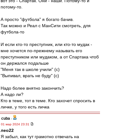
вот это - Спартак. Они - наши. Потому-то и
потому-то.
А просто "футбола" я богато бачив.
Так можно и Реал с МанСити смотреть, для
футбола-то
И если кто-то преступник, или кто-то мудак -
мне хочется по-прежнему называть его
преступником или мудаком, а от Спартака чтоб
он держался подальше
"Меня так в школе учили" (с)
"Выпивал, врать не буду" (с)
Надо более внятно закончить?
А надо ли?
Кто в теме, тот в теме. Кто захочет спросить в
личке, у того есть личка
cuba
-
01 мар 2024 23:31
лео22
Я забыл, как тут грамотно отвечать на