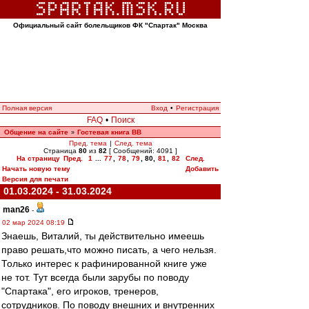
Официальный сайт болельщиков ФК "Спартак" Москва
Полная версия
Вход
•
Регистрация
FAQ
•
Поиск
Общение на сайте
Гостевая книга ВВ
»
Пред. тема
|
След. тема
Страница
80
из
82
[ Сообщений: 4091 ]
На страницу
Пред.
1
...
77
,
78
,
79
,
80
,
81
,
82
След.
Начать новую тему
Добавить
Версия для печати
01.03.2024 - 31.03.2024
man26
-
02 мар 2024 08:19
Знаешь, Виталий, ты действительно имеешь
право решать,что можно писать, а чего нельзя.
Только интерес к рафинированной книге уже
не тот. Тут всегда были зарубы по поводу
"Спартака", его игроков, тренеров,
сотрудников. По поводу внешних и внутренних