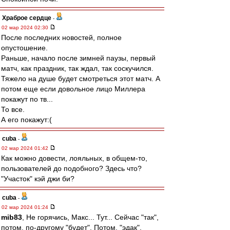
Храброе сердце
-
02 мар 2024 02:30
После последних новостей, полное
опустошение.
Раньше, начало после зимней паузы, первый
матч, как праздник, так ждал, так соскучился.
Тяжело на душе будет смотреться этот матч. А
потом еще если довольное лицо Миллера
покажут по тв...
То все.
А его покажут:(
cuba
-
02 мар 2024 01:42
Как можно довести, лояльных, в общем-то,
пользователей до подобного? Здесь что?
"Участок" кэй джи би?
cuba
-
02 мар 2024 01:24
mib83
, Не горячись, Макс... Тут... Сейчас "так",
потом, по-другому "будет". Потом, "эдак".