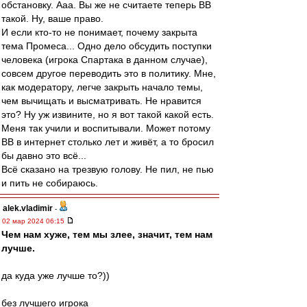
обстановку. Ааа. Вы же не считаете теперь ВВ
такой. Ну, ваше право.
И если кто-то не понимает, почему закрыта
тема Промеса... Одно дело обсудить поступки
человека (игрока Спартака в данном случае),
совсем другое переводить это в политику. Мне,
как модератору, легче закрыть начало темы,
чем вычищать и высматривать. Не нравится
это? Ну уж извините, но я вот такой какой есть.
Меня так учили и воспитывали. Может потому
ВВ в интернет столько лет и живёт, а то бросил
бы давно это всё...
Всё сказано на трезвую голову. Не пил, не пью
и пить не собираюсь.
alek.vladimir
-
02 мар 2024 06:15
Чем нам хуже, тем мы злее, значит, тем нам
лучше.
да куда уже лучше то?))
без лучшего игрока