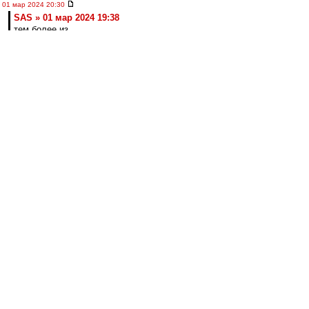
01 мар 2024 20:30
SAS » 01 мар 2024 19:38
тем более из
Ставрополя
Немного недавних воспоминаний. По-моему
здесь не было.
https://vk.com/wall-32665698_387220
лео22
-
01 мар 2024 20:27
МосфОлд » 01 мар 2024 18:26
С чужой женой у тебя промашка вышла. Все
твои усилия пойдут прахом, если у неё муж
за Торпеду топит...))
Не, погоди. А как же гены? ;)
А потом и удивляются, почему папа за
Торпедо, а сына за Спартак )))
лео22
-
01 мар 2024 20:22
впередсмотрящий » 01 мар 2024 15:50
Макси, а не Селя: Думаю, Кафанов видит
потенциал.