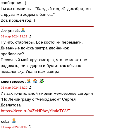
сообщения. )
Ты же помнишь... "Каждый год, 31 декабря, мы
с друзьями ходим в баню..."
Вот, прошёл год. )
Азартный
-
01 мар 2024 23:27
Ну что, старперы. Все косточки перемыли.
Диванные войска завтра двойничок
пробивают?
Песочный мой друг смотрю, что не может не
радовать, жив здоров и бухтит как обычно
помаленьку. Удачи нам завтра.
Mike Lebedev
-
01 мар 2024 23:20
Из заключительной лирики межсезонье сегодня
"По Ленинграду с "Чемоданом" Сергея
Довлатова"
https://dzen.ru/a/ZeHPAoyYimieTGVT
cuba
-
01 мар 2024 23:09