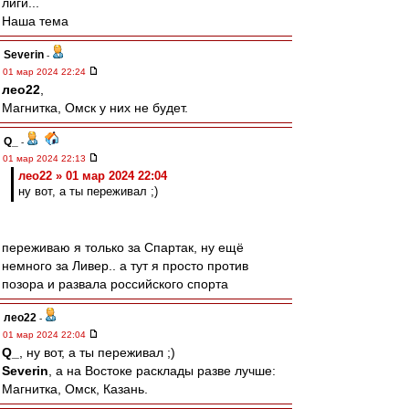
лиги...
Наша тема
Severin
-
01 мар 2024 22:24
лео22
,
Магнитка, Омск у них не будет.
Q_
-
01 мар 2024 22:13
лео22 » 01 мар 2024 22:04
ну вот, а ты переживал ;)
переживаю я только за Спартак, ну ещё
немного за Ливер.. а тут я просто против
позора и развала российского спорта
лео22
-
01 мар 2024 22:04
Q_
, ну вот, а ты переживал ;)
Severin
, а на Востоке расклады разве лучше:
Магнитка, Омск, Казань.