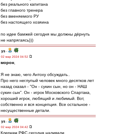
без реального капитана
без главного тренера
без вменяемого РУ
без настоящего хозяина
по идее бамжей сегодня мы должны дёрнуть
не напрягаясь)))
ys
-
02 мар 2024 04:52
морон
,
Я не знаю, чего Антоху обсуждать..
Про него неглупый человек много десятков лет
назад сказал - "Он - сукин сын, но он - НАШ
сукин сын". Он - игрок Московского Спартака,
хороший игрок, любящий и любимый. Вот,
собственно и вся концепция. Все остальное -
несущественные детали.
ys
-
02 мар 2024 04:42
Клеркам РФС сегодня наливали..