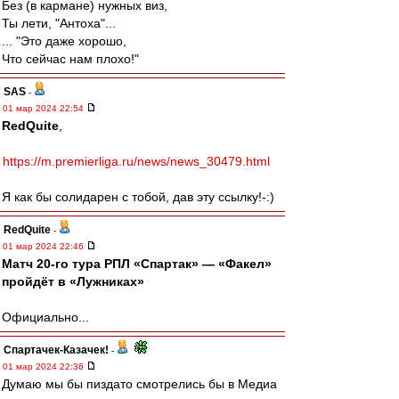
Без (в кармане) нужных виз,
Ты лети, "Антоха"...
... "Это даже хорошо,
Что сейчас нам плохо!"
SAS
-
01 мар 2024 22:54
RedQuite
,
https://m.premierliga.ru/news/news_30479.html
Я как бы солидарен с тобой, дав эту ссылку!-:)
RedQuite
-
01 мар 2024 22:46
Матч 20-го тура РПЛ «Спартак» — «Факел»
пройдёт в «Лужниках»
Официально...
Спартачек-Казачек!
-
01 мар 2024 22:36
Думаю мы бы пиздато смотрелись бы в Медиа