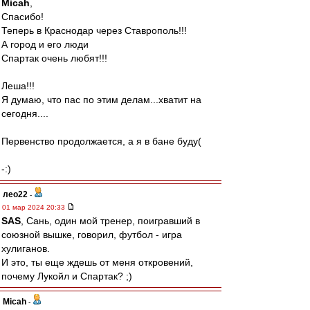
Micah
,
Спасибо!
Теперь в Краснодар через Ставрополь!!!
А город и его люди
Спартак очень любят!!!
Леша!!!
Я думаю, что пас по этим делам...хватит на
сегодня....
Первенство продолжается, а я в бане буду(
-:)
лео22
-
01 мар 2024 20:33
SAS
, Сань, один мой тренер, поигравший в
союзной вышке, говорил, футбол - игра
хулиганов.
И это, ты еще ждешь от меня откровений,
почему Лукойл и Спартак? ;)
Micah
-