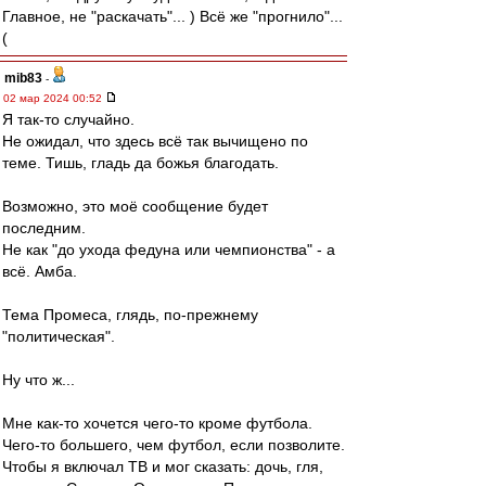
Главное, не "раскачать"... ) Всё же "прогнило"...
(
mib83
-
02 мар 2024 00:52
Я так-то случайно.
Не ожидал, что здесь всё так вычищено по
теме. Тишь, гладь да божья благодать.
Возможно, это моё сообщение будет
последним.
Не как "до ухода федуна или чемпионства" - а
всё. Амба.
Тема Промеса, глядь, по-прежнему
"политическая".
Ну что ж...
Мне как-то хочется чего-то кроме футбола.
Чего-то большего, чем футбол, если позволите.
Чтобы я включал ТВ и мог сказать: дочь, гля,