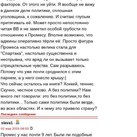
факторов. От этого не уйти. Я вообще не вижу
в данном деле политики, сплошная
уголовщина, к сожалению. И считаю глупым
притягивать её. Может просто непостоянно
читая ВВ я не заметил особой грубости по
отношению к Промесу. Вполне возможно, что
админы оперативно тёрли её. Просто фигура
Промеса настолько велика стала для
"Спартака", настолько существенна и
неотрывна, что вряд ли он вызывает только
отрицательные чувства. Сам разрываюсь.
Потому что уже почти сроднился с этим
парнем, а у него снесло крышу:(
Что сейчас осталось на книге? Хоккей, теннис.
Скучно, честное слово. А без политики? Нам
много лет говорили: это без политики,то без
политики... Только сами политики были везде,
во всех областях. И к чему это привело страну?
Последнее сообщение
slava1
-
02 мар 2024 08:03
Промес у нас почти 9 лет. Были ли подобные