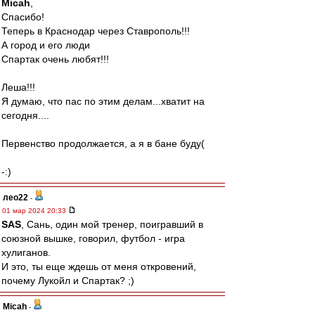
Micah
,
Спасибо!
Теперь в Краснодар через Ставрополь!!!
А город и его люди
Спартак очень любят!!!
Леша!!!
Я думаю, что пас по этим делам...хватит на
сегодня....
Первенство продолжается, а я в бане буду(
-:)
лео22
-
01 мар 2024 20:33
SAS
, Сань, один мой тренер, поигравший в
союзной вышке, говорил, футбол - игра
хулиганов.
И это, ты еще ждешь от меня откровений,
почему Лукойл и Спартак? ;)
Micah
-