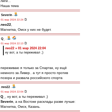
лиги...
Наша тема
Severin
-
01 мар 2024 22:24
лео22
,
Магнитка, Омск у них не будет.
Q_
-
01 мар 2024 22:13
лео22 » 01 мар 2024 22:04
ну вот, а ты переживал ;)
переживаю я только за Спартак, ну ещё
немного за Ливер.. а тут я просто против
позора и развала российского спорта
лео22
-
01 мар 2024 22:04
Q_
, ну вот, а ты переживал ;)
Severin
, а на Востоке расклады разве лучше:
Магнитка, Омск, Казань.