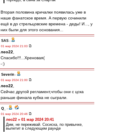
Вторая половина кричалки появилась уже в
наше фанатское время. А первую сочинили
ещё в до стрельцовские времена - деды! И..., у
них были для этого основания...
SAS
-
01 мар 2024 21:03
лео22
,
Спасибо!!!...Хреновая(
-:)
Severin
-
01 мар 2024 21:00
лео22
,
Сейчас другой регламент,чтобы они с цска
раньше финала кубка не сыграли.
Q_
-
01 мар 2024 20:46
лео22 » 01 мар 2024 20:41
Дим, не переживай. Сосиска, по привычке,
вылетит в следующем раунде