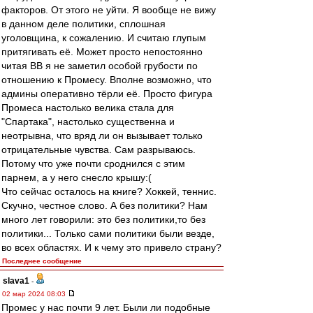
факторов. От этого не уйти. Я вообще не вижу
в данном деле политики, сплошная
уголовщина, к сожалению. И считаю глупым
притягивать её. Может просто непостоянно
читая ВВ я не заметил особой грубости по
отношению к Промесу. Вполне возможно, что
админы оперативно тёрли её. Просто фигура
Промеса настолько велика стала для
"Спартака", настолько существенна и
неотрывна, что вряд ли он вызывает только
отрицательные чувства. Сам разрываюсь.
Потому что уже почти сроднился с этим
парнем, а у него снесло крышу:(
Что сейчас осталось на книге? Хоккей, теннис.
Скучно, честное слово. А без политики? Нам
много лет говорили: это без политики,то без
политики... Только сами политики были везде,
во всех областях. И к чему это привело страну?
Последнее сообщение
slava1
-
02 мар 2024 08:03
Промес у нас почти 9 лет. Были ли подобные