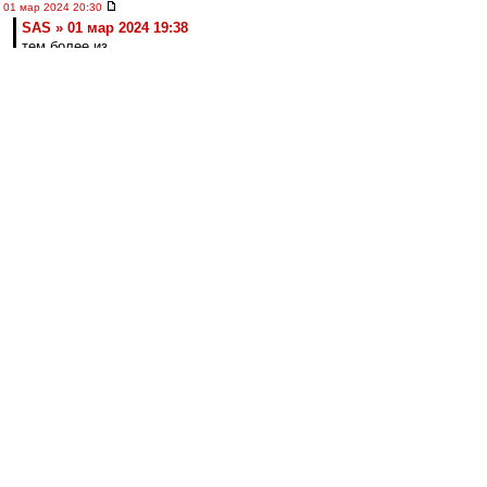
01 мар 2024 20:30
SAS » 01 мар 2024 19:38
тем более из
Ставрополя
Немного недавних воспоминаний. По-моему
здесь не было.
https://vk.com/wall-32665698_387220
лео22
-
01 мар 2024 20:27
МосфОлд » 01 мар 2024 18:26
С чужой женой у тебя промашка вышла. Все
твои усилия пойдут прахом, если у неё муж
за Торпеду топит...))
Не, погоди. А как же гены? ;)
А потом и удивляются, почему папа за
Торпедо, а сына за Спартак )))
лео22
-
01 мар 2024 20:22
впередсмотрящий » 01 мар 2024 15:50
Макси, а не Селя: Думаю, Кафанов видит
потенциал.