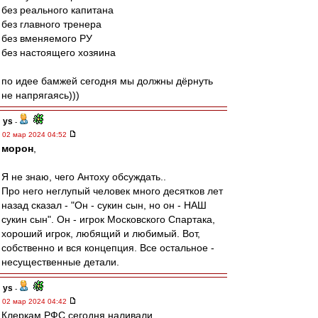
без реального капитана
без главного тренера
без вменяемого РУ
без настоящего хозяина
по идее бамжей сегодня мы должны дёрнуть
не напрягаясь)))
ys
-
02 мар 2024 04:52
морон
,
Я не знаю, чего Антоху обсуждать..
Про него неглупый человек много десятков лет
назад сказал - "Он - сукин сын, но он - НАШ
сукин сын". Он - игрок Московского Спартака,
хороший игрок, любящий и любимый. Вот,
собственно и вся концепция. Все остальное -
несущественные детали.
ys
-
02 мар 2024 04:42
Клеркам РФС сегодня наливали..