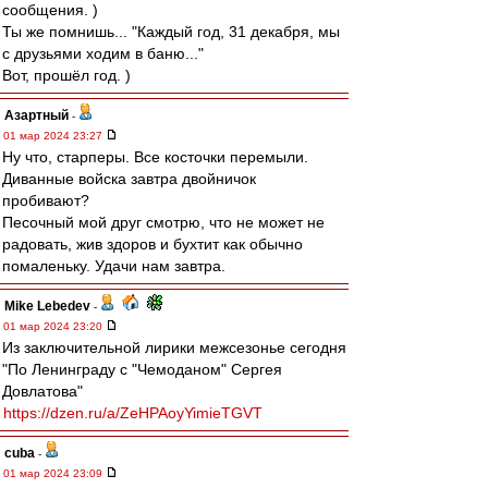
сообщения. )
Ты же помнишь... "Каждый год, 31 декабря, мы
с друзьями ходим в баню..."
Вот, прошёл год. )
Азартный
-
01 мар 2024 23:27
Ну что, старперы. Все косточки перемыли.
Диванные войска завтра двойничок
пробивают?
Песочный мой друг смотрю, что не может не
радовать, жив здоров и бухтит как обычно
помаленьку. Удачи нам завтра.
Mike Lebedev
-
01 мар 2024 23:20
Из заключительной лирики межсезонье сегодня
"По Ленинграду с "Чемоданом" Сергея
Довлатова"
https://dzen.ru/a/ZeHPAoyYimieTGVT
cuba
-
01 мар 2024 23:09