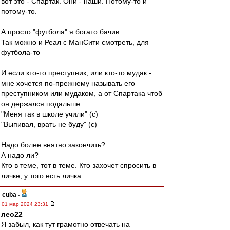
вот это - Спартак. Они - наши. Потому-то и
потому-то.
А просто "футбола" я богато бачив.
Так можно и Реал с МанСити смотреть, для
футбола-то
И если кто-то преступник, или кто-то мудак -
мне хочется по-прежнему называть его
преступником или мудаком, а от Спартака чтоб
он держался подальше
"Меня так в школе учили" (с)
"Выпивал, врать не буду" (с)
Надо более внятно закончить?
А надо ли?
Кто в теме, тот в теме. Кто захочет спросить в
личке, у того есть личка
cuba
-
01 мар 2024 23:31
лео22
Я забыл, как тут грамотно отвечать на