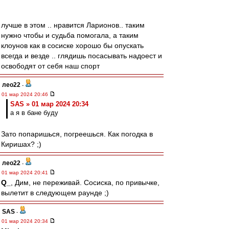
лучше в этом .. нравится Ларионов.. таким
нужно чтобы и судьба помогала, а таким
клоунов как в сосиске хорошо бы опускать
всегда и везде .. глядишь посасывать надоест и
освободят от себя наш спорт
лео22
-
01 мар 2024 20:46
SAS » 01 мар 2024 20:34
а я в бане буду
Зато попаришься, погреешься. Как погодка в
Киришах? ;)
лео22
-
01 мар 2024 20:41
Q_
, Дим, не переживай. Сосиска, по привычке,
вылетит в следующем раунде ;)
SAS
-
01 мар 2024 20:34