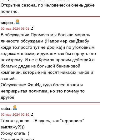
Открытие сезона, по человечески очень даже
понятно.
морон
-
02 мар 2024 03:01
В обсуждении Промеса мы больше мораль
личности обсуждаем (Например как Дзюбу
когда то,просто тут не дрочка)и по уголовным
кодексам шизим, и думаем как бы вернуть его
похитрому. И не с Кремля просим действий а
богатых дядек из большой бензиновой
компании, которые не носят никаких чинов и
звоний.
Обсуждение ФанИд куда более явная и
неприкрытая политика, но это почему то
другое
cuba
-
02 мар 2024 02:36
Только дошло... Я здесь, как "террорист"
выгляжу?)))
Ухожу спать. )
Спокойной ночи.