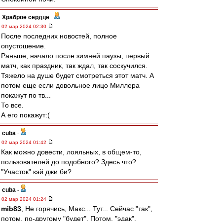
Храброе сердце
-
02 мар 2024 02:30
После последних новостей, полное
опустошение.
Раньше, начало после зимней паузы, первый
матч, как праздник, так ждал, так соскучился.
Тяжело на душе будет смотреться этот матч. А
потом еще если довольное лицо Миллера
покажут по тв...
То все.
А его покажут:(
cuba
-
02 мар 2024 01:42
Как можно довести, лояльных, в общем-то,
пользователей до подобного? Здесь что?
"Участок" кэй джи би?
cuba
-
02 мар 2024 01:24
mib83
, Не горячись, Макс... Тут... Сейчас "так",
потом, по-другому "будет". Потом, "эдак".