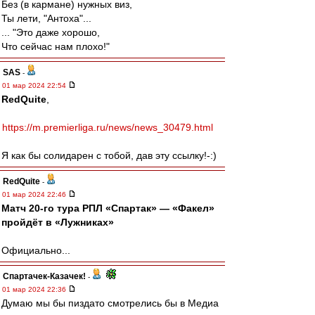
Без (в кармане) нужных виз,
Ты лети, "Антоха"...
... "Это даже хорошо,
Что сейчас нам плохо!"
SAS
-
01 мар 2024 22:54
RedQuite
,
https://m.premierliga.ru/news/news_30479.html
Я как бы солидарен с тобой, дав эту ссылку!-:)
RedQuite
-
01 мар 2024 22:46
Матч 20-го тура РПЛ «Спартак» — «Факел»
пройдёт в «Лужниках»
Официально...
Спартачек-Казачек!
-
01 мар 2024 22:36
Думаю мы бы пиздато смотрелись бы в Медиа