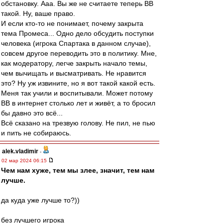
обстановку. Ааа. Вы же не считаете теперь ВВ
такой. Ну, ваше право.
И если кто-то не понимает, почему закрыта
тема Промеса... Одно дело обсудить поступки
человека (игрока Спартака в данном случае),
совсем другое переводить это в политику. Мне,
как модератору, легче закрыть начало темы,
чем вычищать и высматривать. Не нравится
это? Ну уж извините, но я вот такой какой есть.
Меня так учили и воспитывали. Может потому
ВВ в интернет столько лет и живёт, а то бросил
бы давно это всё...
Всё сказано на трезвую голову. Не пил, не пью
и пить не собираюсь.
alek.vladimir
-
02 мар 2024 06:15
Чем нам хуже, тем мы злее, значит, тем нам
лучше.
да куда уже лучше то?))
без лучшего игрока