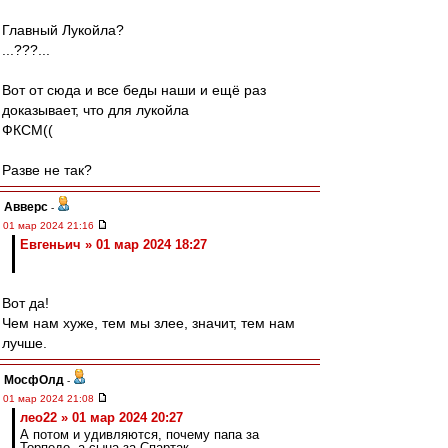
Главный Лукойла?
...???...
Вот от сюда и все беды наши и ещё раз
доказывает, что для лукойла
ФКСМ((
Разве не так?
Авверс
-
01 мар 2024 21:16
Евгеньич » 01 мар 2024 18:27
Вот да!
Чем нам хуже, тем мы злее, значит, тем нам
лучше.
МосфОлд
-
01 мар 2024 21:08
лео22 » 01 мар 2024 20:27
А потом и удивляются, почему папа за
Торпедо, а сына за Спартак