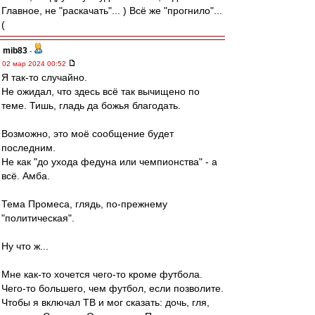
Главное, не "раскачать"... ) Всё же "прогнило"...
(
mib83
-
02 мар 2024 00:52
Я так-то случайно.
Не ожидал, что здесь всё так вычищено по
теме. Тишь, гладь да божья благодать.
Возможно, это моё сообщение будет
последним.
Не как "до ухода федуна или чемпионства" - а
всё. Амба.
Тема Промеса, глядь, по-прежнему
"политическая".
Ну что ж...
Мне как-то хочется чего-то кроме футбола.
Чего-то большего, чем футбол, если позволите.
Чтобы я включал ТВ и мог сказать: дочь, гля,