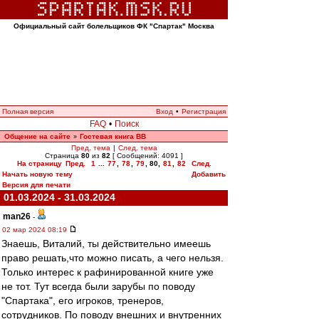
Официальный сайт болельщиков ФК "Спартак" Москва
Полная версия
Вход
•
Регистрация
FAQ
•
Поиск
Общение на сайте
Гостевая книга ВВ
»
Пред. тема
|
След. тема
Страница
80
из
82
[ Сообщений: 4091 ]
На страницу
Пред.
1
...
77
,
78
,
79
,
80
,
81
,
82
След.
Начать новую тему
Добавить
Версия для печати
01.03.2024 - 31.03.2024
man26
-
02 мар 2024 08:19
Знаешь, Виталий, ты действительно имеешь
право решать,что можно писать, а чего нельзя.
Только интерес к рафинированной книге уже
не тот. Тут всегда были зарубы по поводу
"Спартака", его игроков, тренеров,
сотрудников. По поводу внешних и внутренних