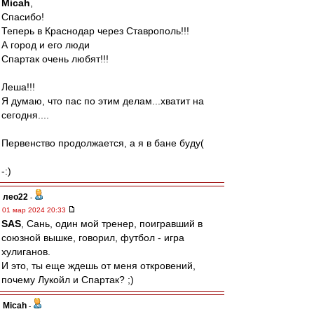
Micah
,
Спасибо!
Теперь в Краснодар через Ставрополь!!!
А город и его люди
Спартак очень любят!!!
Леша!!!
Я думаю, что пас по этим делам...хватит на
сегодня....
Первенство продолжается, а я в бане буду(
-:)
лео22
-
01 мар 2024 20:33
SAS
, Сань, один мой тренер, поигравший в
союзной вышке, говорил, футбол - игра
хулиганов.
И это, ты еще ждешь от меня откровений,
почему Лукойл и Спартак? ;)
Micah
-