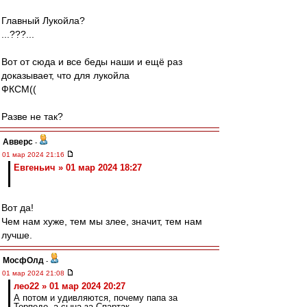
Главный Лукойла?
...???...
Вот от сюда и все беды наши и ещё раз
доказывает, что для лукойла
ФКСМ((
Разве не так?
Авверс
-
01 мар 2024 21:16
Евгеньич » 01 мар 2024 18:27
Вот да!
Чем нам хуже, тем мы злее, значит, тем нам
лучше.
МосфОлд
-
01 мар 2024 21:08
лео22 » 01 мар 2024 20:27
А потом и удивляются, почему папа за
Торпедо, а сына за Спартак