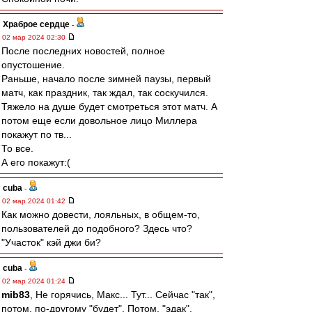
Храброе сердце
-
02 мар 2024 02:30
После последних новостей, полное
опустошение.
Раньше, начало после зимней паузы, первый
матч, как праздник, так ждал, так соскучился.
Тяжело на душе будет смотреться этот матч. А
потом еще если довольное лицо Миллера
покажут по тв...
То все.
А его покажут:(
cuba
-
02 мар 2024 01:42
Как можно довести, лояльных, в общем-то,
пользователей до подобного? Здесь что?
"Участок" кэй джи би?
cuba
-
02 мар 2024 01:24
mib83
, Не горячись, Макс... Тут... Сейчас "так",
потом, по-другому "будет". Потом, "эдак".