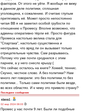
факторов. От этого не уйти. Я вообще не вижу
в данном деле политики, сплошная
уголовщина, к сожалению. И считаю глупым
притягивать её. Может просто непостоянно
читая ВВ я не заметил особой грубости по
отношению к Промесу. Вполне возможно, что
админы оперативно тёрли её. Просто фигура
Промеса настолько велика стала для
"Спартака", настолько существенна и
неотрывна, что вряд ли он вызывает только
отрицательные чувства. Сам разрываюсь.
Потому что уже почти сроднился с этим
парнем, а у него снесло крышу:(
Что сейчас осталось на книге? Хоккей, теннис.
Скучно, честное слово. А без политики? Нам
много лет говорили: это без политики,то без
политики... Только сами политики были везде,
во всех областях. И к чему это привело страну?
Последнее сообщение
slava1
-
02 мар 2024 08:03
Промес у нас почти 9 лет. Были ли подобные