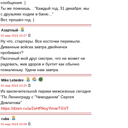
сообщения. )
Ты же помнишь... "Каждый год, 31 декабря, мы
с друзьями ходим в баню..."
Вот, прошёл год. )
Азартный
-
01 мар 2024 23:27
Ну что, старперы. Все косточки перемыли.
Диванные войска завтра двойничок
пробивают?
Песочный мой друг смотрю, что не может не
радовать, жив здоров и бухтит как обычно
помаленьку. Удачи нам завтра.
Mike Lebedev
-
01 мар 2024 23:20
Из заключительной лирики межсезонье сегодня
"По Ленинграду с "Чемоданом" Сергея
Довлатова"
https://dzen.ru/a/ZeHPAoyYimieTGVT
cuba
-
01 мар 2024 23:09