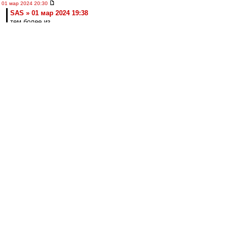
01 мар 2024 20:30
SAS » 01 мар 2024 19:38
тем более из
Ставрополя
Немного недавних воспоминаний. По-моему
здесь не было.
https://vk.com/wall-32665698_387220
лео22
-
01 мар 2024 20:27
МосфОлд » 01 мар 2024 18:26
С чужой женой у тебя промашка вышла. Все
твои усилия пойдут прахом, если у неё муж
за Торпеду топит...))
Не, погоди. А как же гены? ;)
А потом и удивляются, почему папа за
Торпедо, а сына за Спартак )))
лео22
-
01 мар 2024 20:22
впередсмотрящий » 01 мар 2024 15:50
Макси, а не Селя: Думаю, Кафанов видит
потенциал.