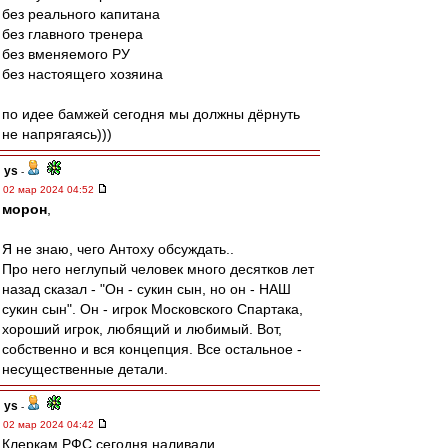
без реального капитана
без главного тренера
без вменяемого РУ
без настоящего хозяина
по идее бамжей сегодня мы должны дёрнуть
не напрягаясь)))
ys
-
02 мар 2024 04:52
морон
,
Я не знаю, чего Антоху обсуждать..
Про него неглупый человек много десятков лет
назад сказал - "Он - сукин сын, но он - НАШ
сукин сын". Он - игрок Московского Спартака,
хороший игрок, любящий и любимый. Вот,
собственно и вся концепция. Все остальное -
несущественные детали.
ys
-
02 мар 2024 04:42
Клеркам РФС сегодня наливали..