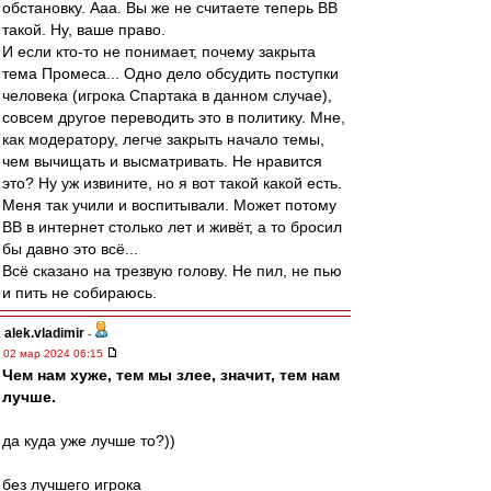
обстановку. Ааа. Вы же не считаете теперь ВВ
такой. Ну, ваше право.
И если кто-то не понимает, почему закрыта
тема Промеса... Одно дело обсудить поступки
человека (игрока Спартака в данном случае),
совсем другое переводить это в политику. Мне,
как модератору, легче закрыть начало темы,
чем вычищать и высматривать. Не нравится
это? Ну уж извините, но я вот такой какой есть.
Меня так учили и воспитывали. Может потому
ВВ в интернет столько лет и живёт, а то бросил
бы давно это всё...
Всё сказано на трезвую голову. Не пил, не пью
и пить не собираюсь.
alek.vladimir
-
02 мар 2024 06:15
Чем нам хуже, тем мы злее, значит, тем нам
лучше.
да куда уже лучше то?))
без лучшего игрока