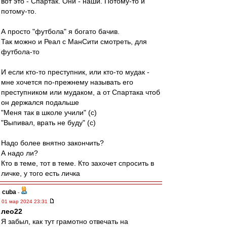
вот это - Спартак. Они - наши. Потому-то и
потому-то.
А просто "футбола" я богато бачив.
Так можно и Реал с МанСити смотреть, для
футбола-то
И если кто-то преступник, или кто-то мудак -
мне хочется по-прежнему называть его
преступником или мудаком, а от Спартака чтоб
он держался подальше
"Меня так в школе учили" (с)
"Выпивал, врать не буду" (с)
Надо более внятно закончить?
А надо ли?
Кто в теме, тот в теме. Кто захочет спросить в
личке, у того есть личка
cuba
-
01 мар 2024 23:31
лео22
Я забыл, как тут грамотно отвечать на