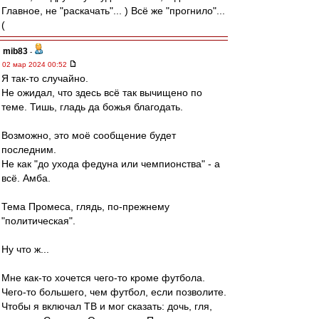
Главное, не "раскачать"... ) Всё же "прогнило"...
(
mib83
-
02 мар 2024 00:52
Я так-то случайно.
Не ожидал, что здесь всё так вычищено по
теме. Тишь, гладь да божья благодать.
Возможно, это моё сообщение будет
последним.
Не как "до ухода федуна или чемпионства" - а
всё. Амба.
Тема Промеса, глядь, по-прежнему
"политическая".
Ну что ж...
Мне как-то хочется чего-то кроме футбола.
Чего-то большего, чем футбол, если позволите.
Чтобы я включал ТВ и мог сказать: дочь, гля,