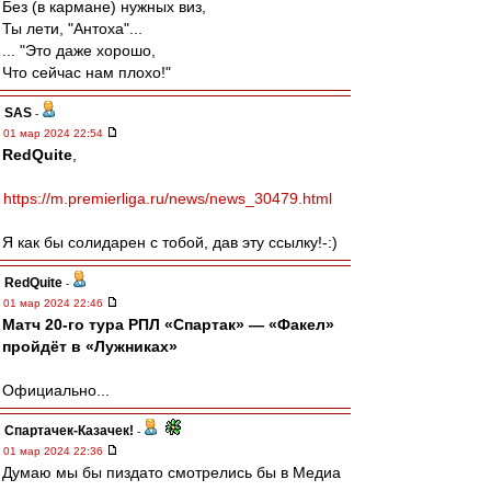
Без (в кармане) нужных виз,
Ты лети, "Антоха"...
... "Это даже хорошо,
Что сейчас нам плохо!"
SAS
-
01 мар 2024 22:54
RedQuite
,
https://m.premierliga.ru/news/news_30479.html
Я как бы солидарен с тобой, дав эту ссылку!-:)
RedQuite
-
01 мар 2024 22:46
Матч 20-го тура РПЛ «Спартак» — «Факел»
пройдёт в «Лужниках»
Официально...
Спартачек-Казачек!
-
01 мар 2024 22:36
Думаю мы бы пиздато смотрелись бы в Медиа