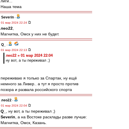
лиги...
Наша тема
Severin
-
01 мар 2024 22:24
лео22
,
Магнитка, Омск у них не будет.
Q_
-
01 мар 2024 22:13
лео22 » 01 мар 2024 22:04
ну вот, а ты переживал ;)
переживаю я только за Спартак, ну ещё
немного за Ливер.. а тут я просто против
позора и развала российского спорта
лео22
-
01 мар 2024 22:04
Q_
, ну вот, а ты переживал ;)
Severin
, а на Востоке расклады разве лучше:
Магнитка, Омск, Казань.