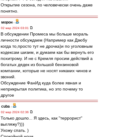
Открытие сезона, по человечески очень даже
понятно.
морон
-
02 мар 2024 03:01
В обсуждении Промеса мы больше мораль
личности обсуждаем (Например как Дзюбу
когда то,просто тут не дрочка)и по уголовным
кодексам шизим, и думаем как бы вернуть его
похитрому. И не с Кремля просим действий а
богатых дядек из большой бензиновой
компании, которые не носят никаких чинов и
звоний.
Обсуждение ФанИд куда более явная и
неприкрытая политика, но это почему то
другое
cuba
-
02 мар 2024 02:36
Только дошло... Я здесь, как "террорист"
выгляжу?)))
Ухожу спать. )
Спокойной ночи.