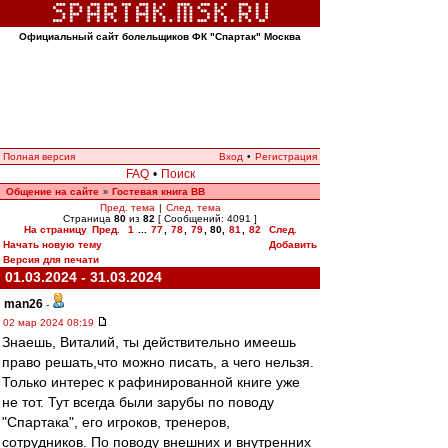
Официальный сайт болельщиков ФК "Спартак" Москва
Полная версия
Вход
•
Регистрация
FAQ
•
Поиск
Общение на сайте
Гостевая книга ВВ
»
Пред. тема
|
След. тема
Страница
80
из
82
[ Сообщений: 4091 ]
На страницу
Пред.
1
...
77
,
78
,
79
,
80
,
81
,
82
След.
Начать новую тему
Добавить
Версия для печати
01.03.2024 - 31.03.2024
man26
-
02 мар 2024 08:19
Знаешь, Виталий, ты действительно имеешь
право решать,что можно писать, а чего нельзя.
Только интерес к рафинированной книге уже
не тот. Тут всегда были зарубы по поводу
"Спартака", его игроков, тренеров,
сотрудников. По поводу внешних и внутренних