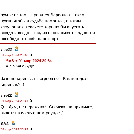
лучше в этом .. нравится Ларионов.. таким
нужно чтобы и судьба помогала, а таким
клоунов как в сосиске хорошо бы опускать
всегда и везде .. глядишь посасывать надоест и
освободят от себя наш спорт
лео22
-
01 мар 2024 20:46
SAS » 01 мар 2024 20:34
а я в бане буду
Зато попаришься, погреешься. Как погодка в
Киришах? ;)
лео22
-
01 мар 2024 20:41
Q_
, Дим, не переживай. Сосиска, по привычке,
вылетит в следующем раунде ;)
SAS
-
01 мар 2024 20:34