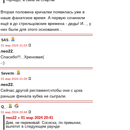
Вторая половина кричалки появилась уже в
наше фанатское время. А первую сочинили
ещё в до стрельцовские времена - деды! И..., у
них были для этого основания...
SAS
-
01 мар 2024 21:03
лео22
,
Спасибо!!!...Хреновая(
-:)
Severin
-
01 мар 2024 21:00
лео22
,
Сейчас другой регламент,чтобы они с цска
раньше финала кубка не сыграли.
Q_
-
01 мар 2024 20:46
лео22 » 01 мар 2024 20:41
Дим, не переживай. Сосиска, по привычке,
вылетит в следующем раунде