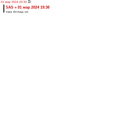
01 мар 2024 20:30
SAS » 01 мар 2024 19:38
тем более из
Ставрополя
Немного недавних воспоминаний. По-моему
здесь не было.
https://vk.com/wall-32665698_387220
лео22
-
01 мар 2024 20:27
МосфОлд » 01 мар 2024 18:26
С чужой женой у тебя промашка вышла. Все
твои усилия пойдут прахом, если у неё муж
за Торпеду топит...))
Не, погоди. А как же гены? ;)
А потом и удивляются, почему папа за
Торпедо, а сына за Спартак )))
лео22
-
01 мар 2024 20:22
впередсмотрящий » 01 мар 2024 15:50
Макси, а не Селя: Думаю, Кафанов видит
потенциал.