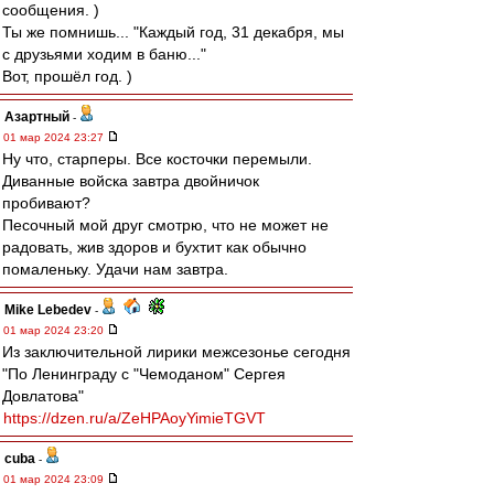
сообщения. )
Ты же помнишь... "Каждый год, 31 декабря, мы
с друзьями ходим в баню..."
Вот, прошёл год. )
Азартный
-
01 мар 2024 23:27
Ну что, старперы. Все косточки перемыли.
Диванные войска завтра двойничок
пробивают?
Песочный мой друг смотрю, что не может не
радовать, жив здоров и бухтит как обычно
помаленьку. Удачи нам завтра.
Mike Lebedev
-
01 мар 2024 23:20
Из заключительной лирики межсезонье сегодня
"По Ленинграду с "Чемоданом" Сергея
Довлатова"
https://dzen.ru/a/ZeHPAoyYimieTGVT
cuba
-
01 мар 2024 23:09