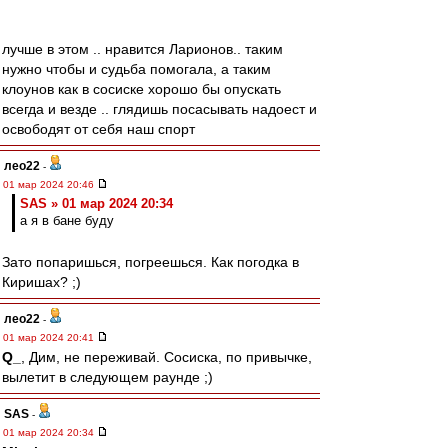
лучше в этом .. нравится Ларионов.. таким
нужно чтобы и судьба помогала, а таким
клоунов как в сосиске хорошо бы опускать
всегда и везде .. глядишь посасывать надоест и
освободят от себя наш спорт
лео22
-
01 мар 2024 20:46
SAS » 01 мар 2024 20:34
а я в бане буду
Зато попаришься, погреешься. Как погодка в
Киришах? ;)
лео22
-
01 мар 2024 20:41
Q_
, Дим, не переживай. Сосиска, по привычке,
вылетит в следующем раунде ;)
SAS
-
01 мар 2024 20:34