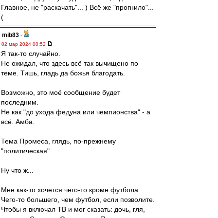
Главное, не "раскачать"... ) Всё же "прогнило"...
(
mib83
-
02 мар 2024 00:52
Я так-то случайно.
Не ожидал, что здесь всё так вычищено по
теме. Тишь, гладь да божья благодать.
Возможно, это моё сообщение будет
последним.
Не как "до ухода федуна или чемпионства" - а
всё. Амба.
Тема Промеса, глядь, по-прежнему
"политическая".
Ну что ж...
Мне как-то хочется чего-то кроме футбола.
Чего-то большего, чем футбол, если позволите.
Чтобы я включал ТВ и мог сказать: дочь, гля,