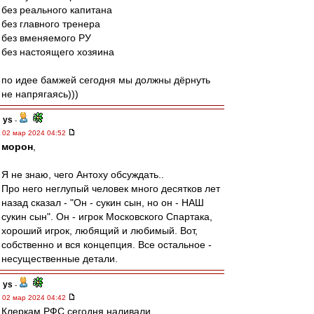
без реального капитана
без главного тренера
без вменяемого РУ
без настоящего хозяина
по идее бамжей сегодня мы должны дёрнуть
не напрягаясь)))
ys
-
02 мар 2024 04:52
морон
,
Я не знаю, чего Антоху обсуждать..
Про него неглупый человек много десятков лет
назад сказал - "Он - сукин сын, но он - НАШ
сукин сын". Он - игрок Московского Спартака,
хороший игрок, любящий и любимый. Вот,
собственно и вся концепция. Все остальное -
несущественные детали.
ys
-
02 мар 2024 04:42
Клеркам РФС сегодня наливали..