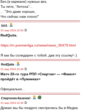
Без (в кармане) нужных виз,
Ты лети, "Антоха"...
... "Это даже хорошо,
Что сейчас нам плохо!"
SAS
-
01 мар 2024 22:54
RedQuite
,
https://m.premierliga.ru/news/news_30479.html
Я как бы солидарен с тобой, дав эту ссылку!-:)
RedQuite
-
01 мар 2024 22:46
Матч 20-го тура РПЛ «Спартак» — «Факел»
пройдёт в «Лужниках»
Официально...
Спартачек-Казачек!
-
01 мар 2024 22:36
Думаю мы бы пиздато смотрелись бы в Медиа