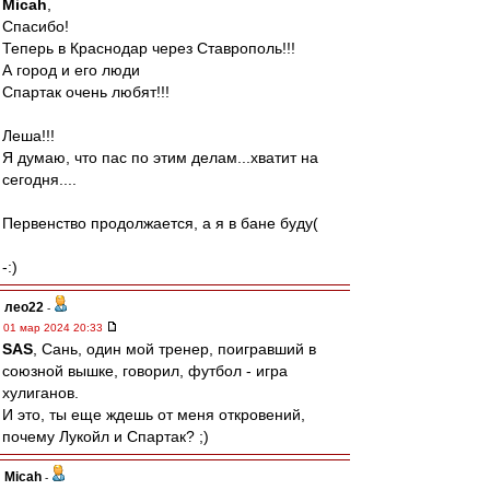
Micah
,
Спасибо!
Теперь в Краснодар через Ставрополь!!!
А город и его люди
Спартак очень любят!!!
Леша!!!
Я думаю, что пас по этим делам...хватит на
сегодня....
Первенство продолжается, а я в бане буду(
-:)
лео22
-
01 мар 2024 20:33
SAS
, Сань, один мой тренер, поигравший в
союзной вышке, говорил, футбол - игра
хулиганов.
И это, ты еще ждешь от меня откровений,
почему Лукойл и Спартак? ;)
Micah
-