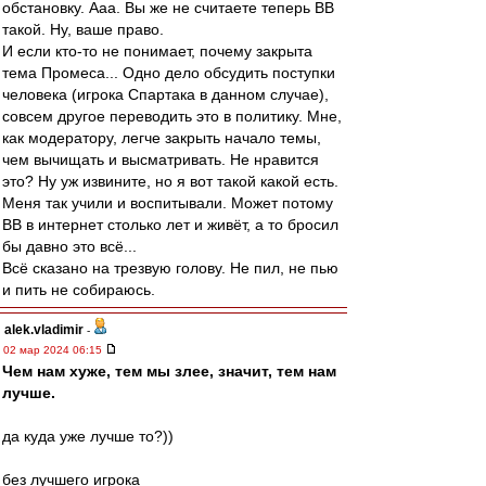
обстановку. Ааа. Вы же не считаете теперь ВВ
такой. Ну, ваше право.
И если кто-то не понимает, почему закрыта
тема Промеса... Одно дело обсудить поступки
человека (игрока Спартака в данном случае),
совсем другое переводить это в политику. Мне,
как модератору, легче закрыть начало темы,
чем вычищать и высматривать. Не нравится
это? Ну уж извините, но я вот такой какой есть.
Меня так учили и воспитывали. Может потому
ВВ в интернет столько лет и живёт, а то бросил
бы давно это всё...
Всё сказано на трезвую голову. Не пил, не пью
и пить не собираюсь.
alek.vladimir
-
02 мар 2024 06:15
Чем нам хуже, тем мы злее, значит, тем нам
лучше.
да куда уже лучше то?))
без лучшего игрока