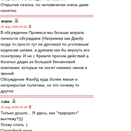
Открытие сезона, по человечески очень даже
понятно.
морон
-
02 мар 2024 03:01
В обсуждении Промеса мы больше мораль
личности обсуждаем (Например как Дзюбу
когда то,просто тут не дрочка)и по уголовным
кодексам шизим, и думаем как бы вернуть его
похитрому. И не с Кремля просим действий а
богатых дядек из большой бензиновой
компании, которые не носят никаких чинов и
звоний.
Обсуждение ФанИд куда более явная и
неприкрытая политика, но это почему то
другое
cuba
-
02 мар 2024 02:36
Только дошло... Я здесь, как "террорист"
выгляжу?)))
Ухожу спать. )
Спокойной ночи.