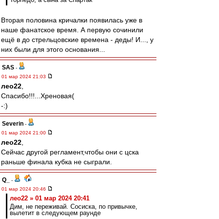
Вторая половина кричалки появилась уже в
наше фанатское время. А первую сочинили
ещё в до стрельцовские времена - деды! И..., у
них были для этого основания...
SAS
-
01 мар 2024 21:03
лео22
,
Спасибо!!!...Хреновая(
-:)
Severin
-
01 мар 2024 21:00
лео22
,
Сейчас другой регламент,чтобы они с цска
раньше финала кубка не сыграли.
Q_
-
01 мар 2024 20:46
лео22 » 01 мар 2024 20:41
Дим, не переживай. Сосиска, по привычке,
вылетит в следующем раунде