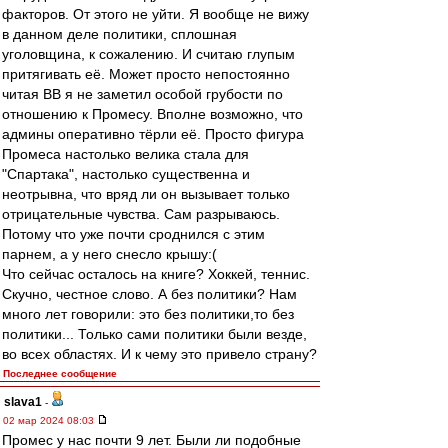
факторов. От этого не уйти. Я вообще не вижу
в данном деле политики, сплошная
уголовщина, к сожалению. И считаю глупым
притягивать её. Может просто непостоянно
читая ВВ я не заметил особой грубости по
отношению к Промесу. Вполне возможно, что
админы оперативно тёрли её. Просто фигура
Промеса настолько велика стала для
"Спартака", настолько существенна и
неотрывна, что вряд ли он вызывает только
отрицательные чувства. Сам разрываюсь.
Потому что уже почти сроднился с этим
парнем, а у него снесло крышу:(
Что сейчас осталось на книге? Хоккей, теннис.
Скучно, честное слово. А без политики? Нам
много лет говорили: это без политики,то без
политики... Только сами политики были везде,
во всех областях. И к чему это привело страну?
Последнее сообщение
slava1
-
02 мар 2024 08:03
Промес у нас почти 9 лет. Были ли подобные