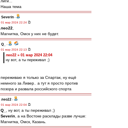
лиги...
Наша тема
Severin
-
01 мар 2024 22:24
лео22
,
Магнитка, Омск у них не будет.
Q_
-
01 мар 2024 22:13
лео22 » 01 мар 2024 22:04
ну вот, а ты переживал ;)
переживаю я только за Спартак, ну ещё
немного за Ливер.. а тут я просто против
позора и развала российского спорта
лео22
-
01 мар 2024 22:04
Q_
, ну вот, а ты переживал ;)
Severin
, а на Востоке расклады разве лучше:
Магнитка, Омск, Казань.