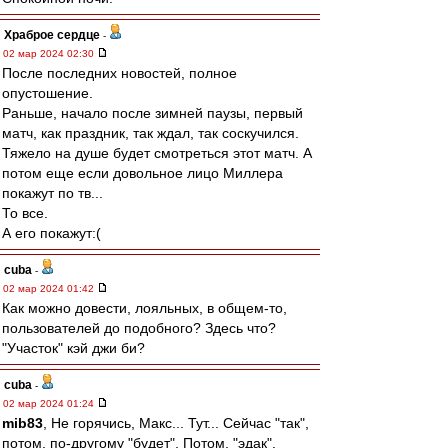
Храброе сердце
-
02 мар 2024 02:30
После последних новостей, полное
опустошение.
Раньше, начало после зимней паузы, первый
матч, как праздник, так ждал, так соскучился.
Тяжело на душе будет смотреться этот матч. А
потом еще если довольное лицо Миллера
покажут по тв...
То все.
А его покажут:(
cuba
-
02 мар 2024 01:42
Как можно довести, лояльных, в общем-то,
пользователей до подобного? Здесь что?
"Участок" кэй джи би?
cuba
-
02 мар 2024 01:24
mib83
, Не горячись, Макс... Тут... Сейчас "так",
потом, по-другому "будет". Потом, "эдак".