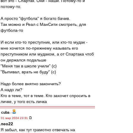
вот это - Спартак. Они - наши. Потому-то и
потому-то.
А просто "футбола" я богато бачив.
Так можно и Реал с МанСити смотреть, для
футбола-то
И если кто-то преступник, или кто-то мудак -
мне хочется по-прежнему называть его
преступником или мудаком, а от Спартака чтоб
он держался подальше
"Меня так в школе учили" (с)
"Выпивал, врать не буду" (с)
Надо более внятно закончить?
А надо ли?
Кто в теме, тот в теме. Кто захочет спросить в
личке, у того есть личка
cuba
-
01 мар 2024 23:31
лео22
Я забыл, как тут грамотно отвечать на