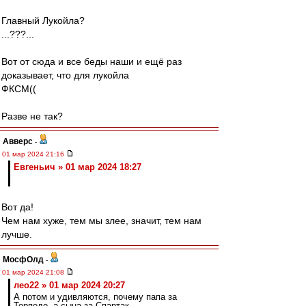
Главный Лукойла?
...???...
Вот от сюда и все беды наши и ещё раз
доказывает, что для лукойла
ФКСМ((
Разве не так?
Авверс
-
01 мар 2024 21:16
Евгеньич » 01 мар 2024 18:27
Вот да!
Чем нам хуже, тем мы злее, значит, тем нам
лучше.
МосфОлд
-
01 мар 2024 21:08
лео22 » 01 мар 2024 20:27
А потом и удивляются, почему папа за
Торпедо, а сына за Спартак