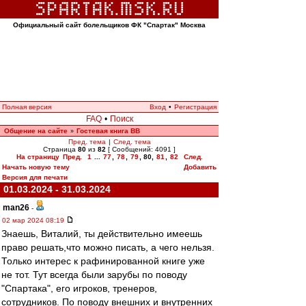
Официальный сайт болельщиков ФК "Спартак" Москва
Полная версия
Вход
•
Регистрация
FAQ
•
Поиск
Общение на сайте
Гостевая книга ВВ
»
Пред. тема
|
След. тема
Страница
80
из
82
[ Сообщений: 4091 ]
На страницу
Пред.
1
...
77
,
78
,
79
,
80
,
81
,
82
След.
Начать новую тему
Добавить
Версия для печати
01.03.2024 - 31.03.2024
man26
-
02 мар 2024 08:19
Знаешь, Виталий, ты действительно имеешь
право решать,что можно писать, а чего нельзя.
Только интерес к рафинированной книге уже
не тот. Тут всегда были зарубы по поводу
"Спартака", его игроков, тренеров,
сотрудников. По поводу внешних и внутренних