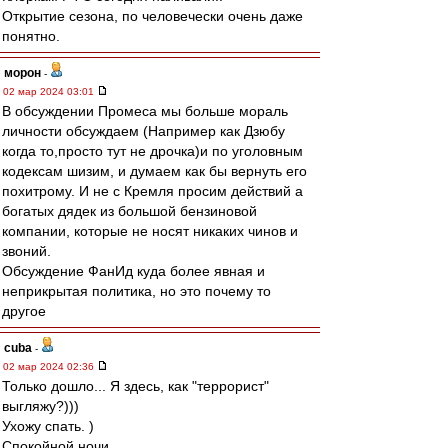
Открытие сезона, по человечески очень даже
понятно.
морон
-
02 мар 2024 03:01
В обсуждении Промеса мы больше мораль
личности обсуждаем (Например как Дзюбу
когда то,просто тут не дрочка)и по уголовным
кодексам шизим, и думаем как бы вернуть его
похитрому. И не с Кремля просим действий а
богатых дядек из большой бензиновой
компании, которые не носят никаких чинов и
звоний.
Обсуждение ФанИд куда более явная и
неприкрытая политика, но это почему то
другое
cuba
-
02 мар 2024 02:36
Только дошло... Я здесь, как "террорист"
выгляжу?)))
Ухожу спать. )
Спокойной ночи.