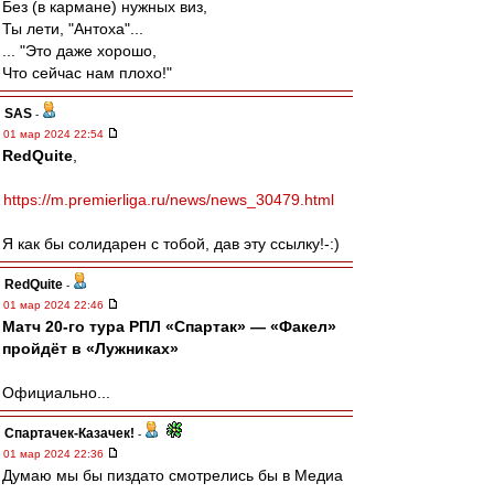
Без (в кармане) нужных виз,
Ты лети, "Антоха"...
... "Это даже хорошо,
Что сейчас нам плохо!"
SAS
-
01 мар 2024 22:54
RedQuite
,
https://m.premierliga.ru/news/news_30479.html
Я как бы солидарен с тобой, дав эту ссылку!-:)
RedQuite
-
01 мар 2024 22:46
Матч 20-го тура РПЛ «Спартак» — «Факел»
пройдёт в «Лужниках»
Официально...
Спартачек-Казачек!
-
01 мар 2024 22:36
Думаю мы бы пиздато смотрелись бы в Медиа