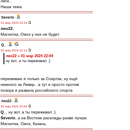
лиги...
Наша тема
Severin
-
01 мар 2024 22:24
лео22
,
Магнитка, Омск у них не будет.
Q_
-
01 мар 2024 22:13
лео22 » 01 мар 2024 22:04
ну вот, а ты переживал ;)
переживаю я только за Спартак, ну ещё
немного за Ливер.. а тут я просто против
позора и развала российского спорта
лео22
-
01 мар 2024 22:04
Q_
, ну вот, а ты переживал ;)
Severin
, а на Востоке расклады разве лучше:
Магнитка, Омск, Казань.