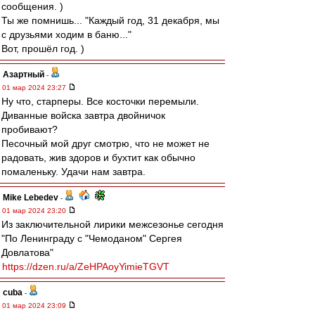
сообщения. )
Ты же помнишь... "Каждый год, 31 декабря, мы
с друзьями ходим в баню..."
Вот, прошёл год. )
Азартный
-
01 мар 2024 23:27
Ну что, старперы. Все косточки перемыли.
Диванные войска завтра двойничок
пробивают?
Песочный мой друг смотрю, что не может не
радовать, жив здоров и бухтит как обычно
помаленьку. Удачи нам завтра.
Mike Lebedev
-
01 мар 2024 23:20
Из заключительной лирики межсезонье сегодня
"По Ленинграду с "Чемоданом" Сергея
Довлатова"
https://dzen.ru/a/ZeHPAoyYimieTGVT
cuba
-
01 мар 2024 23:09