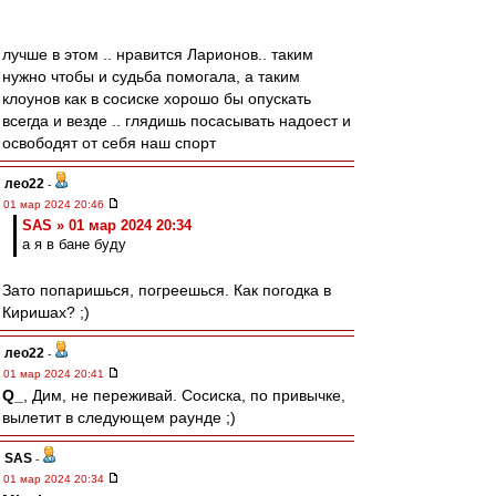
лучше в этом .. нравится Ларионов.. таким
нужно чтобы и судьба помогала, а таким
клоунов как в сосиске хорошо бы опускать
всегда и везде .. глядишь посасывать надоест и
освободят от себя наш спорт
лео22
-
01 мар 2024 20:46
SAS » 01 мар 2024 20:34
а я в бане буду
Зато попаришься, погреешься. Как погодка в
Киришах? ;)
лео22
-
01 мар 2024 20:41
Q_
, Дим, не переживай. Сосиска, по привычке,
вылетит в следующем раунде ;)
SAS
-
01 мар 2024 20:34