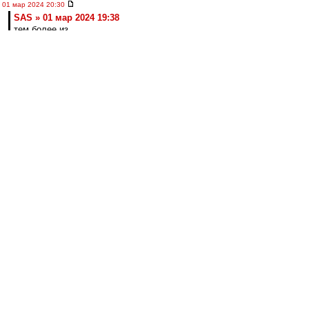
01 мар 2024 20:30
SAS » 01 мар 2024 19:38
тем более из
Ставрополя
Немного недавних воспоминаний. По-моему
здесь не было.
https://vk.com/wall-32665698_387220
лео22
-
01 мар 2024 20:27
МосфОлд » 01 мар 2024 18:26
С чужой женой у тебя промашка вышла. Все
твои усилия пойдут прахом, если у неё муж
за Торпеду топит...))
Не, погоди. А как же гены? ;)
А потом и удивляются, почему папа за
Торпедо, а сына за Спартак )))
лео22
-
01 мар 2024 20:22
впередсмотрящий » 01 мар 2024 15:50
Макси, а не Селя: Думаю, Кафанов видит
потенциал.