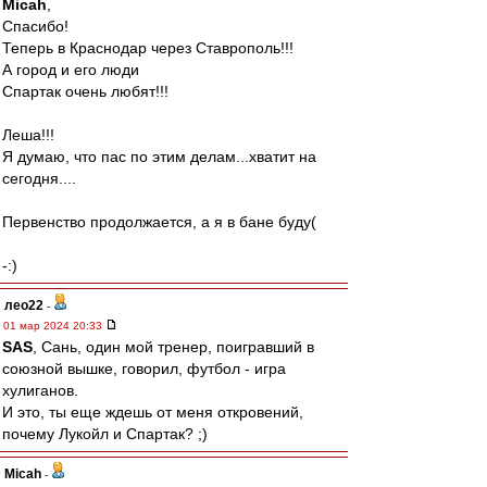
Micah
,
Спасибо!
Теперь в Краснодар через Ставрополь!!!
А город и его люди
Спартак очень любят!!!
Леша!!!
Я думаю, что пас по этим делам...хватит на
сегодня....
Первенство продолжается, а я в бане буду(
-:)
лео22
-
01 мар 2024 20:33
SAS
, Сань, один мой тренер, поигравший в
союзной вышке, говорил, футбол - игра
хулиганов.
И это, ты еще ждешь от меня откровений,
почему Лукойл и Спартак? ;)
Micah
-