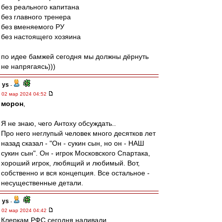
без реального капитана
без главного тренера
без вменяемого РУ
без настоящего хозяина
по идее бамжей сегодня мы должны дёрнуть
не напрягаясь)))
ys
-
02 мар 2024 04:52
морон
,
Я не знаю, чего Антоху обсуждать..
Про него неглупый человек много десятков лет
назад сказал - "Он - сукин сын, но он - НАШ
сукин сын". Он - игрок Московского Спартака,
хороший игрок, любящий и любимый. Вот,
собственно и вся концепция. Все остальное -
несущественные детали.
ys
-
02 мар 2024 04:42
Клеркам РФС сегодня наливали..