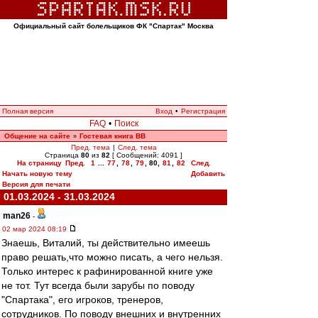
Официальный сайт болельщиков ФК "Спартак" Москва
Полная версия
Вход
•
Регистрация
FAQ
•
Поиск
Общение на сайте
Гостевая книга ВВ
»
Пред. тема
|
След. тема
Страница
80
из
82
[ Сообщений: 4091 ]
На страницу
Пред.
1
...
77
,
78
,
79
,
80
,
81
,
82
След.
Начать новую тему
Добавить
Версия для печати
01.03.2024 - 31.03.2024
man26
-
02 мар 2024 08:19
Знаешь, Виталий, ты действительно имеешь
право решать,что можно писать, а чего нельзя.
Только интерес к рафинированной книге уже
не тот. Тут всегда были зарубы по поводу
"Спартака", его игроков, тренеров,
сотрудников. По поводу внешних и внутренних