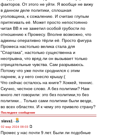
факторов. От этого не уйти. Я вообще не вижу
в данном деле политики, сплошная
уголовщина, к сожалению. И считаю глупым
притягивать её. Может просто непостоянно
читая ВВ я не заметил особой грубости по
отношению к Промесу. Вполне возможно, что
админы оперативно тёрли её. Просто фигура
Промеса настолько велика стала для
"Спартака", настолько существенна и
неотрывна, что вряд ли он вызывает только
отрицательные чувства. Сам разрываюсь.
Потому что уже почти сроднился с этим
парнем, а у него снесло крышу:(
Что сейчас осталось на книге? Хоккей, теннис.
Скучно, честное слово. А без политики? Нам
много лет говорили: это без политики,то без
политики... Только сами политики были везде,
во всех областях. И к чему это привело страну?
Последнее сообщение
slava1
-
02 мар 2024 08:03
Промес у нас почти 9 лет. Были ли подобные