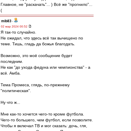
Главное, не "раскачать"... ) Всё же "прогнило"...
(
mib83
-
02 мар 2024 00:52
Я так-то случайно.
Не ожидал, что здесь всё так вычищено по
теме. Тишь, гладь да божья благодать.
Возможно, это моё сообщение будет
последним.
Не как "до ухода федуна или чемпионства" - а
всё. Амба.
Тема Промеса, глядь, по-прежнему
"политическая".
Ну что ж...
Мне как-то хочется чего-то кроме футбола.
Чего-то большего, чем футбол, если позволите.
Чтобы я включал ТВ и мог сказать: дочь, гля,