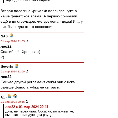
Вторая половина кричалки появилась уже в
наше фанатское время. А первую сочинили
ещё в до стрельцовские времена - деды! И..., у
них были для этого основания...
SAS
-
01 мар 2024 21:03
лео22
,
Спасибо!!!...Хреновая(
-:)
Severin
-
01 мар 2024 21:00
лео22
,
Сейчас другой регламент,чтобы они с цска
раньше финала кубка не сыграли.
Q_
-
01 мар 2024 20:46
лео22 » 01 мар 2024 20:41
Дим, не переживай. Сосиска, по привычке,
вылетит в следующем раунде