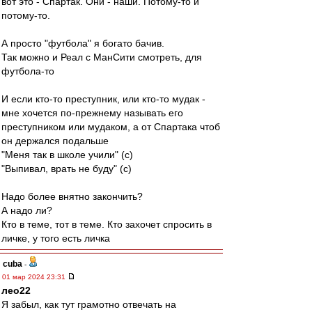
вот это - Спартак. Они - наши. Потому-то и
потому-то.
А просто "футбола" я богато бачив.
Так можно и Реал с МанСити смотреть, для
футбола-то
И если кто-то преступник, или кто-то мудак -
мне хочется по-прежнему называть его
преступником или мудаком, а от Спартака чтоб
он держался подальше
"Меня так в школе учили" (с)
"Выпивал, врать не буду" (с)
Надо более внятно закончить?
А надо ли?
Кто в теме, тот в теме. Кто захочет спросить в
личке, у того есть личка
cuba
-
01 мар 2024 23:31
лео22
Я забыл, как тут грамотно отвечать на