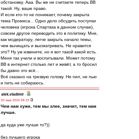
обстановку. Ааа. Вы же не считаете теперь ВВ
такой. Ну, ваше право.
И если кто-то не понимает, почему закрыта
тема Промеса... Одно дело обсудить поступки
человека (игрока Спартака в данном случае),
совсем другое переводить это в политику. Мне,
как модератору, легче закрыть начало темы,
чем вычищать и высматривать. Не нравится
это? Ну уж извините, но я вот такой какой есть.
Меня так учили и воспитывали. Может потому
ВВ в интернет столько лет и живёт, а то бросил
бы давно это всё...
Всё сказано на трезвую голову. Не пил, не пью
и пить не собираюсь.
alek.vladimir
-
02 мар 2024 06:15
Чем нам хуже, тем мы злее, значит, тем нам
лучше.
да куда уже лучше то?))
без лучшего игрока