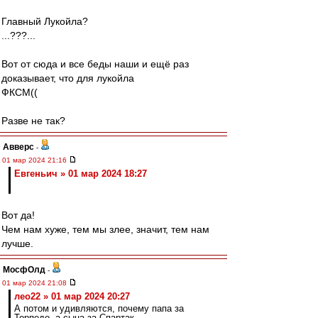
Главный Лукойла?
...???...
Вот от сюда и все беды наши и ещё раз
доказывает, что для лукойла
ФКСМ((
Разве не так?
Авверс
-
01 мар 2024 21:16
Евгеньич » 01 мар 2024 18:27
Вот да!
Чем нам хуже, тем мы злее, значит, тем нам
лучше.
МосфОлд
-
01 мар 2024 21:08
лео22 » 01 мар 2024 20:27
А потом и удивляются, почему папа за
Торпедо, а сына за Спартак