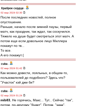
Храброе сердце
-
02 мар 2024 02:30
После последних новостей, полное
опустошение.
Раньше, начало после зимней паузы, первый
матч, как праздник, так ждал, так соскучился.
Тяжело на душе будет смотреться этот матч. А
потом еще если довольное лицо Миллера
покажут по тв...
То все.
А его покажут:(
cuba
-
02 мар 2024 01:42
Как можно довести, лояльных, в общем-то,
пользователей до подобного? Здесь что?
"Участок" кэй джи би?
cuba
-
02 мар 2024 01:24
mib83
, Не горячись, Макс... Тут... Сейчас "так",
потом, по-другому "будет". Потом, "эдак".