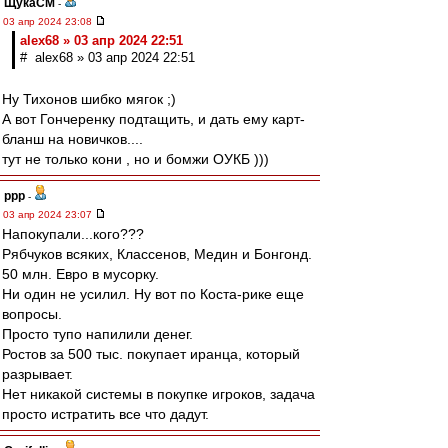
ЩукаСМ
-
03 апр 2024 23:08
alex68 » 03 апр 2024 22:51
# alex68 » 03 апр 2024 22:51
Ну Тихонов шибко мягок ;)
А вот Гончеренку подтащить, и дать ему карт-
бланш на новичков....
тут не только кони , но и бомжи ОУКБ )))
ppp
-
03 апр 2024 23:07
Напокупали...кого???
Рябчуков всяких, Классенов, Медин и Бонгонд.
50 млн. Евро в мусорку.
Ни один не усилил. Ну вот по Коста-рике еще
вопросы.
Просто тупо напилили денег.
Ростов за 500 тыс. покупает иранца, который
разрывает.
Нет никакой системы в покупке игроков, задача
просто истратить все что дадут.