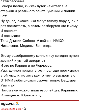
пятиклассника.
Гонора полно, книжек чуток начитался, а
стержня и реального опыта, умений и знаний
нет!
Ну да, одноклассники могут такому пару дней в
рот посмотреть, а потом разберутся что к чему.
И пошлют.
И посылают.
Типа Джикии-Соболя. А сейчас. ИМХО,
Николсона, Медины, Бонгонды.
Этому разобранному коллективу сегодня нужен
жесткий и умный авторитет.
И это не Карпин и не Черчесов.
Увы, должен признать, хотя раньше противился
этой мысли, но хоть как-то что-то выстроить с
ЭТИМИ лоботрясами сможет только Бердыев.
Увы и ах!
Потом уже можно звать еуропейцев, Карпиных,
Ромащенок, Юранов и т.д.
ЩукаСМ
-
03 апр 2024 23:17