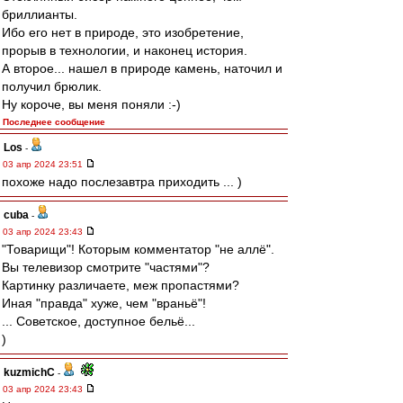
бриллианты.
Ибо его нет в природе, это изобретение,
прорыв в технологии, и наконец история.
А второе... нашел в природе камень, наточил и
получил брюлик.
Ну короче, вы меня поняли :-)
Последнее сообщение
Los
-
03 апр 2024 23:51
похоже надо послезавтра приходить ... )
cuba
-
03 апр 2024 23:43
"Товарищи"! Которым комментатор "не аллё".
Вы телевизор смотрите "частями"?
Картинку различаете, меж пропастями?
Иная "правда" хуже, чем "враньё"!
... Советское, доступное бельё...
)
kuzmichC
-
03 апр 2024 23:43