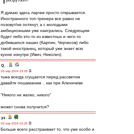
росфутбол!!
Я думаю здесь ларчик просто открывается.
Иностранного топ-тренера все равно не
позовут/не потянут, а с молодыми
амбициозными уже наигрались. Следующим
будет либо кто-то из известных и чего-то
добившихся наших (Карпин, Черчесов) либо
такой иностранец, который уже знает всю
кухню изнутри (Ивич, Николич).
Q_
-
03 апр 2024 23:26
тьма всегда сгущается перед рассветом
давайте пошаманим .. как при Аленичеве
"Никого не жалко, никого"
может снова получится?
ys
-
03 апр 2024 23:26
Больше всего расстраивает то, что уже особо и