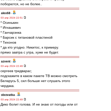
поборются, но не более..
alex68
-
03 апр 2024 22:51
* Осинькин
* Игнашевич
* Ганчарэнка
* Барсик с титановой пластиной
* Тихонов
* да кто угодно. Никитос, к примеру.
прямо завтра с утра, хуже не будет.
azvent
-
03 апр 2024 22:49
сергеев тридварас;
подскажите в каком пакете ТВ можно смотреть
Беларусь 5, сил больше нет слушать этого
чердака.
olxovatka
-
03 апр 2024 22:49
Дико болит голова. И не знаю от погоды или от
увиденного.