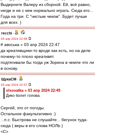
Выдерните Валеру из сборной. Ей, всё равно,
негде и не с кем нормально играть. Сюда его...
Года на три. С "чистым чеком". Будет лучше
для всех. )
recchi
-
03 апр 2024 22:58
# авоська » 03 апр 2024 22:47
да креативщики-то вроде как есть, но на деле
почему-то плохо креативят.
подтягивали бы тогда уж Зорина в чемпе что ли
в основу.
ЩукаСМ
-
03 апр 2024 22:57
olxovatka » 03 апр 2024 22:49
Дико болит голова.
Сергей, это от погоды.
Остальное факультативно :)
...п.с. Быстрова не слушайте... бегунок туда-
сюда ( веры в его слова НОЛЬ )
<C>