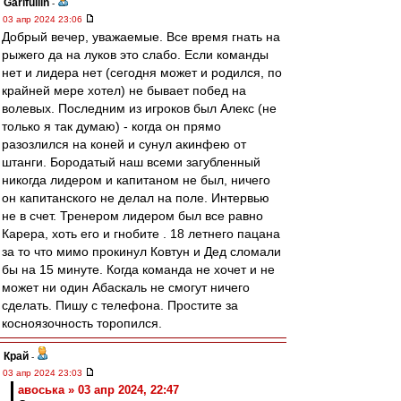
Garifullin
-
03 апр 2024 23:06
Добрый вечер, уважаемые. Все время гнать на
рыжего да на луков это слабо. Если команды
нет и лидера нет (сегодня может и родился, по
крайней мере хотел) не бывает побед на
волевых. Последним из игроков был Алекс (не
только я так думаю) - когда он прямо
разозлился на коней и сунул акинфею от
штанги. Бородатый наш всеми загубленный
никогда лидером и капитаном не был, ничего
он капитанского не делал на поле. Интервью
не в счет. Тренером лидером был все равно
Карера, хоть его и гнобите . 18 летнего пацана
за то что мимо прокинул Ковтун и Дед сломали
бы на 15 минуте. Когда команда не хочет и не
может ни один Абаскаль не смогут ничего
сделать. Пишу с телефона. Простите за
косноязочность торопился.
Край
-
03 апр 2024 23:03
авоська » 03 апр 2024, 22:47