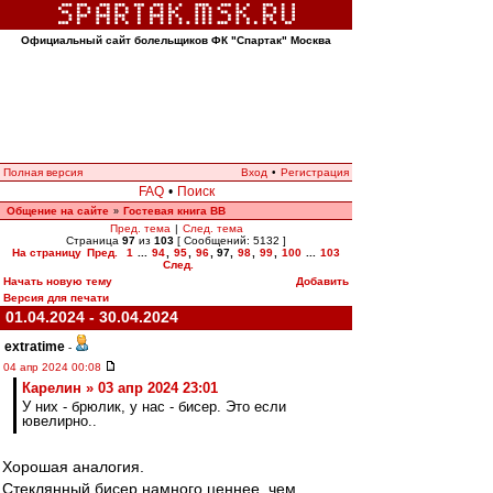
Официальный сайт болельщиков ФК "Спартак" Москва
Полная версия
Вход
•
Регистрация
FAQ
•
Поиск
Общение на сайте
Гостевая книга ВВ
»
Пред. тема
|
След. тема
Страница
97
из
103
[ Сообщений: 5132 ]
На страницу
Пред.
1
...
94
,
95
,
96
,
97
,
98
,
99
,
100
...
103
След.
Начать новую тему
Добавить
Версия для печати
01.04.2024 - 30.04.2024
extratime
-
04 апр 2024 00:08
Карелин » 03 апр 2024 23:01
У них - брюлик, у нас - бисер. Это если
ювелирно..
Хорошая аналогия.
Стеклянный бисер намного ценнее, чем