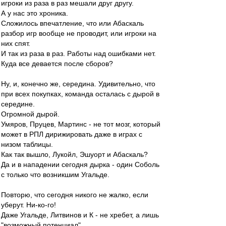
игроки из раза в раз мешали друг другу.
А у нас это хроника.
Сложилось впечатление, что или Абаскаль
разбор игр вообще не проводит, или игроки на
них спят.
И так из раза в раз. Работы над ошибками нет.
Куда все девается после сборов?
Ну, и, конечно же, середина. Удивительно, что
при всех покупках, команда осталась с дырой в
середине.
Огромной дырой.
Умяров, Пруцев, Мартинс - не тот мозг, который
может в РПЛ дирижировать даже в играх с
низом таблицы.
Как так вышло, Лукойл, Эшуорт и Абаскаль?
Да и в нападении сегодня дырка - один Соболь
с только что возникшим Угальде.
Повторю, что сегодня никого не жалко, если
уберут. Ни-ко-го!
Даже Угальде, Литвинов и К - не хребет, а лишь
"возможный потенциал".