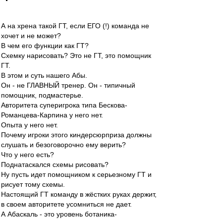
А на хрена такой ГТ, если ЕГО (!) команда не
хочет и не может?
В чем его функции как ГТ?
Схемку нарисовать? Это не ГТ, это помощник
ГТ.
В этом и суть нашего Абы.
Он - не ГЛАВНЫЙ тренер. Он - типичный
помощник, подмастерье.
Авторитета суперигрока типа Бескова-
Романцева-Карпина у него нет.
Опыта у него нет.
Почему игроки этого киндерсюрприза должны
слушать и безоговорочно ему верить?
Что у него есть?
Поднатаскался схемы рисовать?
Ну пусть идет помощником к серьезному ГТ и
рисует тому схемы.
Настоящий ГТ команду в жёстких руках держит,
в своем авторитете усомниться не дает.
А Абаскаль - это уровень ботаника-