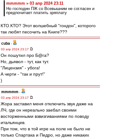
mmmmm » 03 апр 2024 23:11
Но господин ПЖ со Всевышним не согласен и
предпочитает платить зряплату
КТО.КТО? Этот волшебный "гондон", которого
так любят песочить на Книге???
cuba
-
03 апр 2024 23:17
Он пошутил про Б@га?
Но, дьявол - тут, как тут.
"Лицензия" - убога!
А черти - "так и прут!"
)
mmmmm
-
03 апр 2024 23:17
Жора заставил меня отключить звук даже на
ЛЧ, где он нереально заебал своими
восторженными взвизгиваниями по поводу
итальянцев.
При том, что в той игре на поле не было не
только Спартака и Педро, но даже никаких