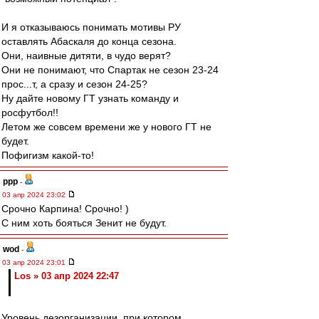
И я отказываюсь понимать мотивы РУ
оставлять Абаскаля до конца сезона.
Они, наивные дитяти, в чудо верят?
Они не понимают, что Спартак не сезон 23-24
прос...т, а сразу и сезон 24-25?
Ну дайте новому ГТ узнать команду и
росфутбол!!
Летом же совсем времени же у нового ГТ не
будет.
Пофигизм какой-то!
ppp
-
03 апр 2024 23:02
Срочно Карпина! Срочно! )
С ним хоть бояться Зенит не будут.
wod
-
03 апр 2024 23:01
Los » 03 апр 2024 22:47
Уровень дезорганизации, при котором