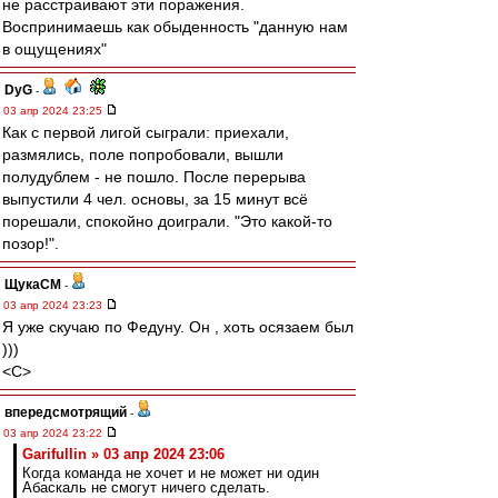
не расстраивают эти поражения.
Воспринимаешь как обыденность "данную нам
в ощущениях"
DyG
-
03 апр 2024 23:25
Как с первой лигой сыграли: приехали,
размялись, поле попробовали, вышли
полудублем - не пошло. После перерыва
выпустили 4 чел. основы, за 15 минут всё
порешали, спокойно доиграли. "Это какой-то
позор!".
ЩукаСМ
-
03 апр 2024 23:23
Я уже скучаю по Федуну. Он , хоть осязаем был
)))
<C>
впередсмотрящий
-
03 апр 2024 23:22
Garifullin » 03 апр 2024 23:06
Когда команда не хочет и не может ни один
Абаскаль не смогут ничего сделать.