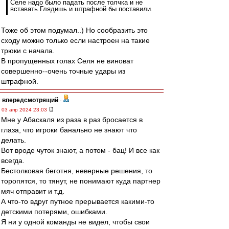
Селе надо было падать после толчка и не
вставать.Глядишь и штрафной бы поставили.
Тоже об этом подумал..) Но сообразить это
сходу можно только если настроен на такие
трюки с начала.
В пропущенных голах Селя не виноват
совершенно--очень точные удары из
штрафной.
впередсмотрящий
-
03 апр 2024 23:03
Мне у Абаскаля из раза в раз бросается в
глаза, что игроки банально не знают что
делать.
Вот вроде чуток знают, а потом - бац! И все как
всегда.
Бестолковая беготня, неверные решения, то
торопятся, то тянут, не понимают куда партнер
мяч отправит и т.д.
А что-то вдруг путное прерывается какими-то
детскими потерями, ошибками.
Я ни у одной команды не видел, чтобы свои