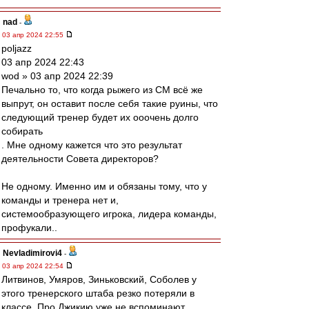
nad
-
03 апр 2024 22:55
poljazz
03 апр 2024 22:43
wod » 03 апр 2024 22:39
Печально то, что когда рыжего из СМ всё же
выпрут, он оставит после себя такие руины, что
следующий тренер будет их ооочень долго
собирать
. Мне одному кажется что это результат
деятельности Совета директоров?
Не одному. Именно им и обязаны тому, что у
команды и тренера нет и,
системообразующего игрока, лидера команды,
профукали..
Nevladimirovi4
-
03 апр 2024 22:54
Литвинов, Умяров, Зиньковский, Соболев у
этого тренерского штаба резко потеряли в
классе. Про Джикию уже не вспоминают.