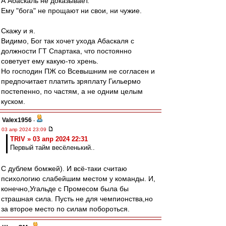
А Абаскаль не доказывает.
Ему "бога" не прощают ни свои, ни чужие.
Скажу и я.
Видимо, Бог так хочет ухода Абаскаля с
должности ГТ Спартака, что постоянно
советует ему какую-то хрень.
Но господин ПЖ со Всевышним не согласен и
предпочитает платить зряплату Гильермо
постепенно, по частям, а не одним целым
куском.
Valex1956
-
03 апр 2024 23:09
TRIV » 03 апр 2024 22:31
Первый тайм весёленький..
С дублем бомжей). И всё-таки считаю
психологию слабейшим местом у команды. И,
конечно,Угальде с Промесом была бы
страшная сила. Пусть не для чемпионства,но
за второе место по силам побороться.