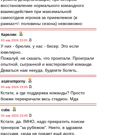
восстановление нормального командного
взаимодействия при максимальной
самоотдаче игроков за приемлемое (в
рамках+/- половины сезона) невозможно
Карелин
-
03 апр 2024 23:01
У них - брюлик, у нас - бисер. Это если
ювелирно..
Пожалуй, не сказать, что проипали. Проиграли
опытной, сыгранной и мастеровитой команде.
Деваться нам некуда, будемте болеть..
aspirantgorny
-
03 апр 2024 23:00
Кстати, а где поддержка команды? Просто
бомжи перекричали весь стадион. Мда
cuba
-
03 апр 2024 23:00
Кстати, да. IMHO, надо прекратить поиски
тренеров "за рубежом". Никто, в здравом
рассудке, сюда не поедет ещё долго.