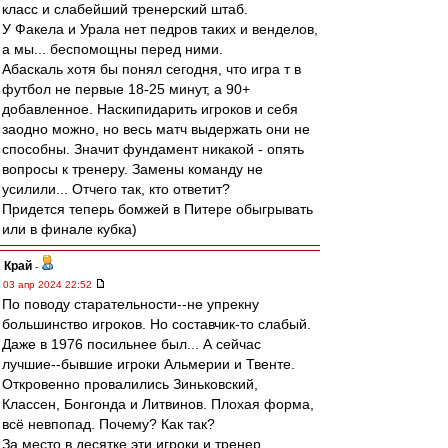
класс и слабейший тренерский штаб.
У Факела и Урала нет педров таких и венделов,
а мы... беспомощны перед ними.
Абаскаль хотя бы понял сегодня, что игра т в
футбол не первые 18-25 минут, а 90+
добавленное. Наскипидарить игроков и себя
заодно можно, но весь матч выдержать они не
способны. Значит фундамент никакой - опять
вопросы к тренеру. Замены команду не
усилили... Отчего так, кто ответит?
Придется теперь бомжей в Питере обыгрывать
или в финале кубка)
Край
-
03 апр 2024 22:52
По поводу старательности--не упрекну
большинство игроков. Но составчик-то слабый.
Даже в 1976 посильнее был... А сейчас
лучшие--бывшие игроки Альмерии и Твенте.
Откровенно провалились Зиньковский,
Классен, Бонгонда и Литвинов. Плохая форма,
всё невпопад. Почему? Как так?
За место в десятке эти игроки и тренер