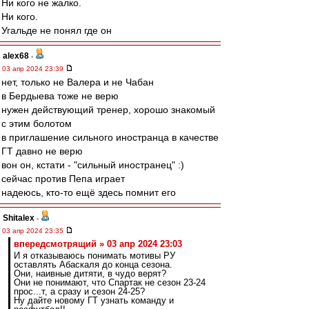
Ни кого не жалко.
Ни кого.
Угальде не понял где он
alex68
-
03 апр 2024 23:39
нет, только не Валера и не Чабан
в Бердыева тоже не верю
нужен действующий тренер, хорошо знакомый
с этим болотом
в приглашение сильного иностранца в качестве
ГТ давно не верю
вон он, кстати - "сильный иностранец" :)
сейчас против Пепа играет
надеюсь, кто-то ещё здесь помнит его
Shitalex
-
03 апр 2024 23:35
впередсмотрящий » 03 апр 2024 23:03
И я отказываюсь понимать мотивы РУ
оставлять Абаскаля до конца сезона.
Они, наивные дитяти, в чудо верят?
Они не понимают, что Спартак не сезон 23-24
прос...т, а сразу и сезон 24-25?
Ну дайте новому ГТ узнать команду и