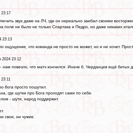
 23:17
лючить звук даже на ЛЧ, где он нереально заебал своими восторж
 на поле не было не только Спартака и Педро, но даже никаких итал
4 23:13
 ощущение, что команда не просто не может, но и не хочет. Просто
р 2024 23:12
м - нам повезло, что матч кончился. Иначе б, Черданцев ещё битых 
 23:11
ро бога просто пошутил.
ана, где шутки про Бога проходят сами по себе.
елом - шути, народ поддержит.
т.
и свои, ни чужие.