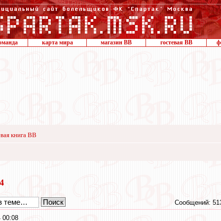
оманда
карта мира
магазин ВВ
гостевая ВВ
ф
вая книга ВВ
24
Сообщений: 51
 00:08