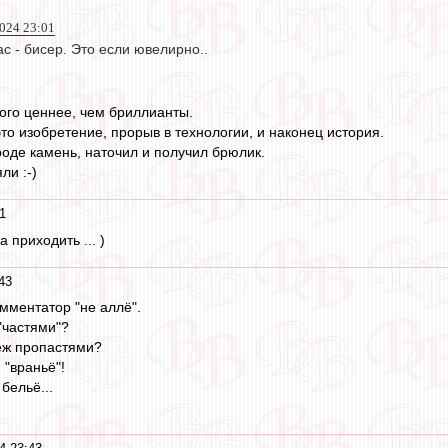
2024 23:01
ас - бисер. Это если ювелирно..
ого ценнее, чем бриллианты.
это изобретение, прорыв в технологии, и наконец история.
роде камень, наточил и получил брюлик.
ли :-)
1
 приходить ... )
43
мментатор "не аллё".
"частями"?
еж пропастями?
 "враньё"!
 бельё...