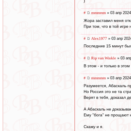
)
#
mmmmm
» 03 апр 2024
Жора заставил меня отк
При том, что в той игре
#
Alex1977
» 03 апр 202
Последние 15 минут было
#
Rip van Winkle
» 03 ап
В этом - и только в это
#
mmmmm
» 03 апр 2024
Разумеется, Абаскаль п
Но Россия это не та стр
Верят в тебя, доказал д
А Абаскаль не доказывае
Ему "бога" не прощают н
Скажу и я.