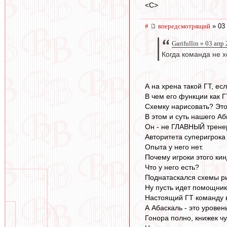
<C>
#
впередсмотрящий
» 03 
Garifullin » 03 апр
Когда команда не х
А на хрена такой ГТ, ес
В чем его функции как 
Схемку нарисовать? Это
В этом и суть нашего Аб
Он - не ГЛАВНЫЙ тренер
Авторитета суперигрока
Опыта у него нет.
Почему игроки этого ки
Что у него есть?
Поднатаскался схемы р
Ну пусть идет помощник
Настоящий ГТ команду в 
А Абаскаль - это уровен
Гонора полно, книжек чу