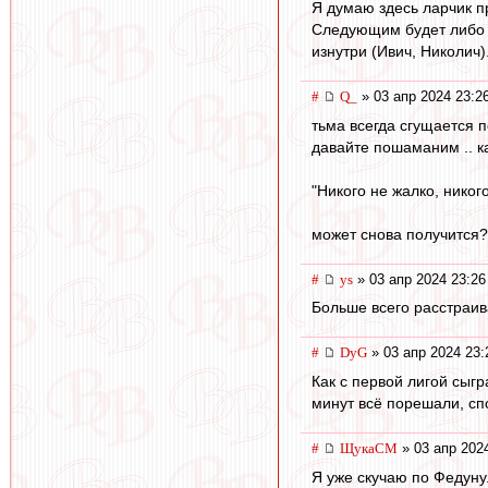
Я думаю здесь ларчик п
Следующим будет либо к
изнутри (Ивич, Николич)
#
Q_
» 03 апр 2024 23:2
тьма всегда сгущается 
давайте пошаманим .. к
"Никого не жалко, никог
может снова получится?
#
ys
» 03 апр 2024 23:26
Больше всего расстраив
#
DyG
» 03 апр 2024 23:
Как с первой лигой сыг
минут всё порешали, спо
#
ЩукаСМ
» 03 апр 202
Я уже скучаю по Федуну.