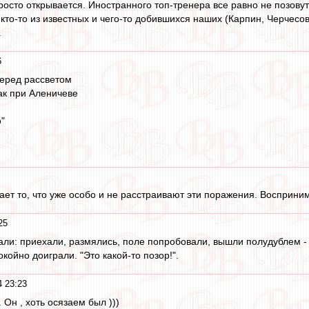
росто открывается. Иностранного топ-тренера все равно не позову
то-то из известных и чего-то добившихся наших (Карпин, Черчесов
.
6
перед рассветом
ак при Аленичеве
о"
ает то, что уже особо и не расстраивают эти поражения. Восприн
25
рали: приехали, размялись, поле попробовали, вышли полудублем -
койно доиграли. "Это какой-то позор!".
4 23:23
 Он , хоть осязаем был )))