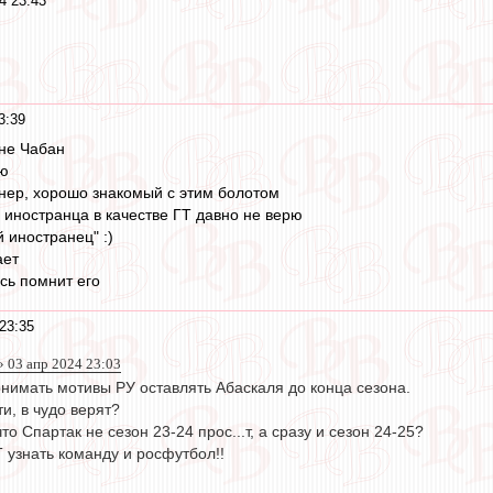
4 23:43
3:39
 не Чабан
рю
нер, хорошо знакомый с этим болотом
 иностранца в качестве ГТ давно не верю
й иностранец" :)
ает
сь помнит его
23:35
 03 апр 2024 23:03
онимать мотивы РУ оставлять Абаскаля до конца сезона.
и, в чудо верят?
о Спартак не сезон 23-24 прос...т, а сразу и сезон 24-25?
 узнать команду и росфутбол!!