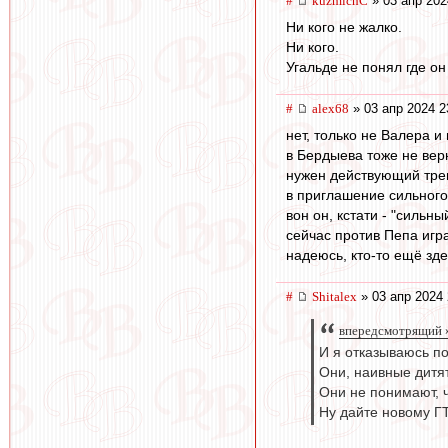
#
kuzmichC
» 03 апр 202
Ни кого не жалко.
Ни кого.
Угальде не понял где он
#
alex68
» 03 апр 2024 2
нет, только не Валера и
в Бердыева тоже не ве
нужен действующий тре
в приглашение сильного
вон он, кстати - "сильны
сейчас против Пепа игр
надеюсь, кто-то ещё зде
#
Shitalex
» 03 апр 2024 
впередсмотрящий »
И я отказываюсь п
Они, наивные дитят
Они не понимают, чт
Ну дайте новому ГТ