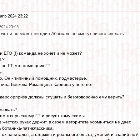
апр 2024 23:22
 2024 23:06
очет и не может ни один Абаскаль не смогут ничего сделать.
ли ЕГО (!) команда не хочет и не может?
ГТ?
 не ГТ, это помощник ГТ.
ы.
. Он - типичный помощник, подмастерье.
 типа Бескова-Романцева-Карпина у него нет.
ндерсюрприза должны слушать и безоговорочно ему верить?
исовать?
ом к серьезному ГТ и рисует тому схемы.
жёстких руках держит, в своем авторитете усомниться не дает.
ь ботаника-пятиклассника.
ток начитался, а стержня и реального опыта, умений и знаний нет!