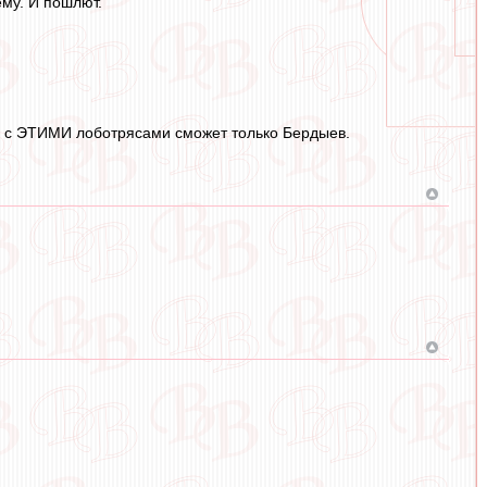
ему. И пошлют.
ить с ЭТИМИ лоботрясами сможет только Бердыев.