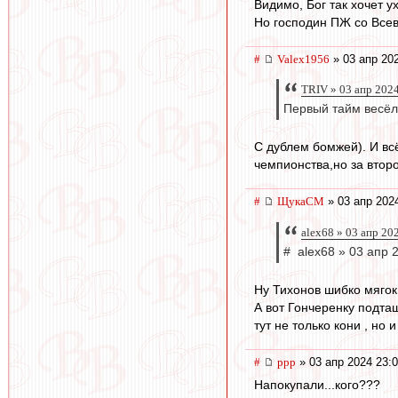
Видимо, Бог так хочет у
Но господин ПЖ со Всев
#
Valex1956
» 03 апр 20
TRIV » 03 апр 202
Первый тайм весёл
С дублем бомжей). И вс
чемпионства,но за втор
#
ЩукаСМ
» 03 апр 202
alex68 » 03 апр 20
# alex68 » 03 апр 
Ну Тихонов шибко мягок 
А вот Гончеренку подтащ
тут не только кони , но 
#
ppp
» 03 апр 2024 23:
Напокупали...кого???