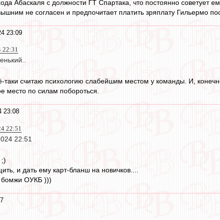
хода Абаскаля с должности ГТ Спартака, что постоянно советует ем
ышним не согласен и предпочитает платить зряплату Гильермо пос
24 23:09
4 22:31
енький..
ё-таки считаю психологию слабейшим местом у команды. И, конечн
ое место по силам побороться.
4 23:08
24 22:51
2024 22:51
;)
ить, и дать ему карт-бланш на новичков....
и бомжи ОУКБ )))
07