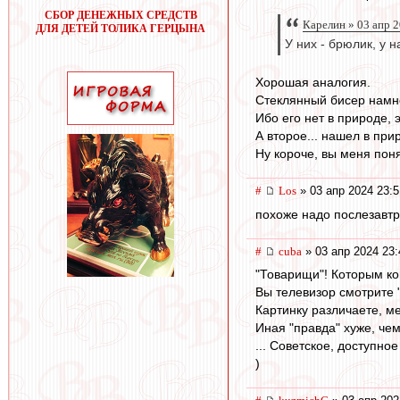
СБОР ДЕНЕЖНЫХ СРЕДСТВ
Карелин » 03 апр 
ДЛЯ ДЕТЕЙ ТОЛИКА ГЕРЦЫНА
У них - брюлик, у н
Хорошая аналогия.
Стеклянный бисер намн
Ибо его нет в природе, 
А второе... нашел в при
Ну короче, вы меня поня
#
Los
» 03 апр 2024 23:5
похоже надо послезавтра
#
cuba
» 03 апр 2024 23:
"Товарищи"! Которым ко
Вы телевизор смотрите 
Картинку различаете, м
Иная "правда" хуже, чем
... Советское, доступное
)