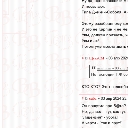
Ну да, одноклассники мо
И посылают.
Типа Джикии-Соболя. А
Этому разобранному кол
И это не Карпин и не Че
Увы, должен признать, 
Увы и ах!
Потом уже можно звать 
#
ЩукаСМ
» 03 апр 202
mmmmm » 03 апр 2
Но господин ПЖ со
КТО.КТО? Этот волшебны
#
cuba
» 03 апр 2024 23:
Он пошутил про Б@га?
Но, дьявол - тут, как тут.
"Лицензия" - убога!
А черти - "так и прут!"