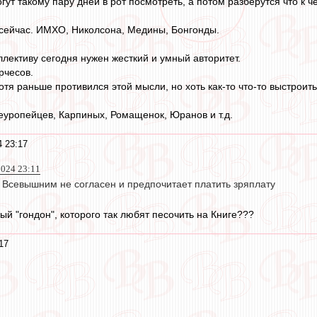
гут такому пару дней в рот посмотреть, а потом разберутся что к ч
 сейчас. ИМХО, Николсона, Медины, Бонгонды.
лективу сегодня нужен жесткий и умный авторитет.
рчесов.
хотя раньше противился этой мысли, но хоть как-то что-то выстро
еуропейцев, Карпиных, Ромащенок, Юранов и т.д.
4 23:17
024 23:11
 Всевышним не согласен и предпочитает платить зряплату
й "гондон", которого так любят песочить на Книге???
17