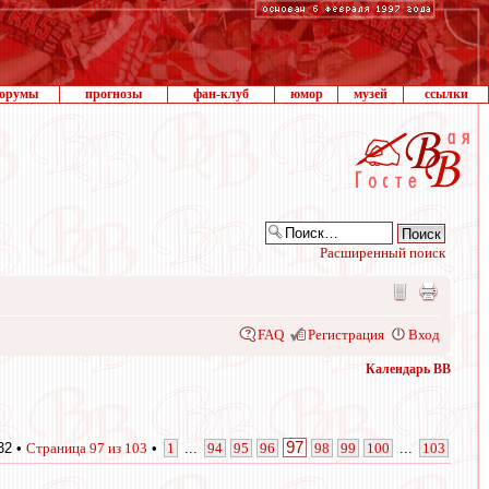
орумы
прогнозы
фан-клуб
юмор
музей
ссылки
Расширенный поиск
FAQ
Регистрация
Вход
Календарь ВВ
97
32 •
Страница
97
из
103
•
1
...
94
95
96
98
99
100
...
103