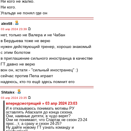
Ни кого не жалко.
Ни кого.
Угальде не понял где он
alex68
-
03 апр 2024 23:39
нет, только не Валера и не Чабан
в Бердыева тоже не верю
нужен действующий тренер, хорошо знакомый
с этим болотом
в приглашение сильного иностранца в качестве
ГТ давно не верю
вон он, кстати - "сильный иностранец" :)
сейчас против Пепа играет
надеюсь, кто-то ещё здесь помнит его
Shitalex
-
03 апр 2024 23:35
впередсмотрящий » 03 апр 2024 23:03
И я отказываюсь понимать мотивы РУ
оставлять Абаскаля до конца сезона.
Они, наивные дитяти, в чудо верят?
Они не понимают, что Спартак не сезон 23-24
прос...т, а сразу и сезон 24-25?
Ну дайте новому ГТ узнать команду и