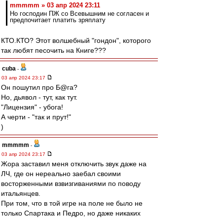
mmmmm » 03 апр 2024 23:11
Но господин ПЖ со Всевышним не согласен и
предпочитает платить зряплату
КТО.КТО? Этот волшебный "гондон", которого
так любят песочить на Книге???
cuba
-
03 апр 2024 23:17
Он пошутил про Б@га?
Но, дьявол - тут, как тут.
"Лицензия" - убога!
А черти - "так и прут!"
)
mmmmm
-
03 апр 2024 23:17
Жора заставил меня отключить звук даже на
ЛЧ, где он нереально заебал своими
восторженными взвизгиваниями по поводу
итальянцев.
При том, что в той игре на поле не было не
только Спартака и Педро, но даже никаких