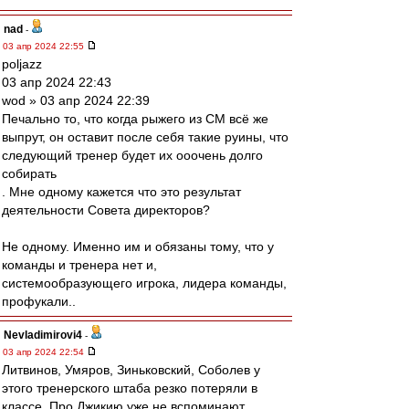
nad
-
03 апр 2024 22:55
poljazz
03 апр 2024 22:43
wod » 03 апр 2024 22:39
Печально то, что когда рыжего из СМ всё же
выпрут, он оставит после себя такие руины, что
следующий тренер будет их ооочень долго
собирать
. Мне одному кажется что это результат
деятельности Совета директоров?
Не одному. Именно им и обязаны тому, что у
команды и тренера нет и,
системообразующего игрока, лидера команды,
профукали..
Nevladimirovi4
-
03 апр 2024 22:54
Литвинов, Умяров, Зиньковский, Соболев у
этого тренерского штаба резко потеряли в
классе. Про Джикию уже не вспоминают.