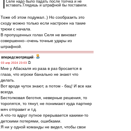
Селе надо было падать после толчка и не
вставать.Глядишь и штрафной бы поставили.
Тоже об этом подумал..) Но сообразить это
сходу можно только если настроен на такие
трюки с начала.
В пропущенных голах Селя не виноват
совершенно--очень точные удары из
штрафной.
впередсмотрящий
-
03 апр 2024 23:03
Мне у Абаскаля из раза в раз бросается в
глаза, что игроки банально не знают что
делать.
Вот вроде чуток знают, а потом - бац! И все как
всегда.
Бестолковая беготня, неверные решения, то
торопятся, то тянут, не понимают куда партнер
мяч отправит и т.д.
А что-то вдруг путное прерывается какими-то
детскими потерями, ошибками.
Я ни у одной команды не видел, чтобы свои