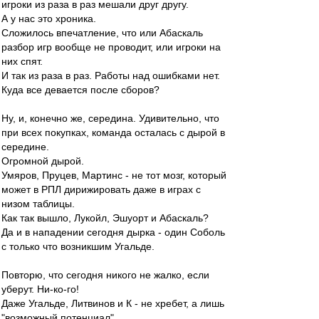
игроки из раза в раз мешали друг другу.
А у нас это хроника.
Сложилось впечатление, что или Абаскаль
разбор игр вообще не проводит, или игроки на
них спят.
И так из раза в раз. Работы над ошибками нет.
Куда все девается после сборов?
Ну, и, конечно же, середина. Удивительно, что
при всех покупках, команда осталась с дырой в
середине.
Огромной дырой.
Умяров, Пруцев, Мартинс - не тот мозг, который
может в РПЛ дирижировать даже в играх с
низом таблицы.
Как так вышло, Лукойл, Эшуорт и Абаскаль?
Да и в нападении сегодня дырка - один Соболь
с только что возникшим Угальде.
Повторю, что сегодня никого не жалко, если
уберут. Ни-ко-го!
Даже Угальде, Литвинов и К - не хребет, а лишь
"возможный потенциал".