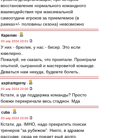
восстановление нормального командного
взаимодействия при максимальной
самоотдаче игроков за приемлемое (в
рамках+/- половины сезона) невозможно
Карелин
-
03 апр 2024 23:01
У них - брюлик, у нас - бисер. Это если
ювелирно..
Пожалуй, не сказать, что проипали. Проиграли
опытной, сыгранной и мастеровитой команде.
Деваться нам некуда, будемте болеть..
aspirantgorny
-
03 апр 2024 23:00
Кстати, а где поддержка команды? Просто
бомжи перекричали весь стадион. Мда
cuba
-
03 апр 2024 23:00
Кстати, да. IMHO, надо прекратить поиски
тренеров "за рубежом". Никто, в здравом
рассудке, сюда не поедет ещё долго.