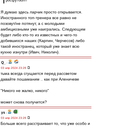
росфутбол!!
Я думаю здесь ларчик просто открывается.
Иностранного топ-тренера все равно не
позовут/не потянут, а с молодыми
амбициозными уже наигрались. Следующим
будет либо кто-то из известных и чего-то
добившихся наших (Карпин, Черчесов) либо
такой иностранец, который уже знает всю
кухню изнутри (Ивич, Николич).
Q_
-
03 апр 2024 23:26
тьма всегда сгущается перед рассветом
давайте пошаманим .. как при Аленичеве
"Никого не жалко, никого"
может снова получится?
ys
-
03 апр 2024 23:26
Больше всего расстраивает то, что уже особо и