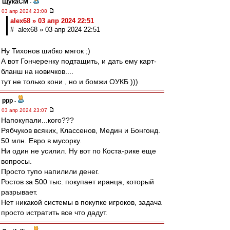
ЩукаСМ
-
03 апр 2024 23:08
alex68 » 03 апр 2024 22:51
# alex68 » 03 апр 2024 22:51
Ну Тихонов шибко мягок ;)
А вот Гончеренку подтащить, и дать ему карт-
бланш на новичков....
тут не только кони , но и бомжи ОУКБ )))
ppp
-
03 апр 2024 23:07
Напокупали...кого???
Рябчуков всяких, Классенов, Медин и Бонгонд.
50 млн. Евро в мусорку.
Ни один не усилил. Ну вот по Коста-рике еще
вопросы.
Просто тупо напилили денег.
Ростов за 500 тыс. покупает иранца, который
разрывает.
Нет никакой системы в покупке игроков, задача
просто истратить все что дадут.