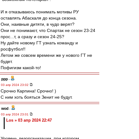
И я отказываюсь понимать мотивы РУ
оставлять Абаскаля до конца сезона.
Они, наивные дитяти, в чудо верят?
Они не понимают, что Спартак не сезон 23-24
прос...т, а сразу и сезон 24-25?
Ну дайте новому ГТ узнать команду и
росфутбол!!
Летом же совсем времени же у нового ГТ не
будет.
Пофигизм какой-то!
ppp
-
03 апр 2024 23:02
Срочно Карпина! Срочно! )
С ним хоть бояться Зенит не будут.
wod
-
03 апр 2024 23:01
Los » 03 апр 2024 22:47
Уровень дезорганизации, при котором