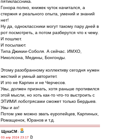
пятиклассника.
Гонора полно, книжек чуток начитался, а
стержня и реального опыта, умений и знаний
нет!
Ну да, одноклассники могут такому пару дней в
рот посмотреть, а потом разберутся что к чему.
И пошлют.
И посылают.
Типа Джикии-Соболя. А сейчас. ИМХО,
Николсона, Медины, Бонгонды.
Этому разобранному коллективу сегодня нужен
жесткий и умный авторитет.
И это не Карпин и не Черчесов.
Увы, должен признать, хотя раньше противился
этой мысли, но хоть как-то что-то выстроить с
ЭТИМИ лоботрясами сможет только Бердыев.
Увы и ах!
Потом уже можно звать еуропейцев, Карпиных,
Ромащенок, Юранов и т.д.
ЩукаСМ
-
03 апр 2024 23:17