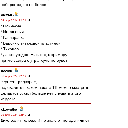
поборются, но не более..
alex68
-
03 апр 2024 22:51
* Осинькин
* Игнашевич
* Ганчарэнка
* Барсик с титановой пластиной
* Тихонов
* да кто угодно. Никитос, к примеру.
прямо завтра с утра, хуже не будет.
azvent
-
03 апр 2024 22:49
сергеев тридварас;
подскажите в каком пакете ТВ можно смотреть
Беларусь 5, сил больше нет слушать этого
чердака.
olxovatka
-
03 апр 2024 22:49
Дико болит голова. И не знаю от погоды или от
увиденного.