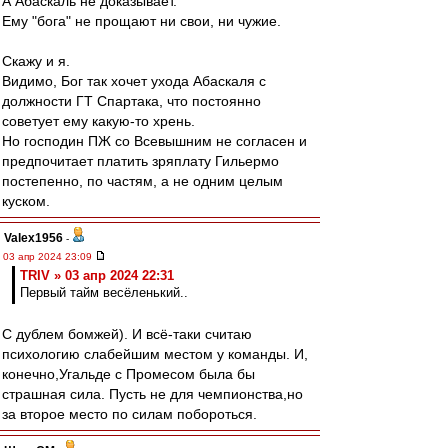
А Абаскаль не доказывает.
Ему "бога" не прощают ни свои, ни чужие.
Скажу и я.
Видимо, Бог так хочет ухода Абаскаля с
должности ГТ Спартака, что постоянно
советует ему какую-то хрень.
Но господин ПЖ со Всевышним не согласен и
предпочитает платить зряплату Гильермо
постепенно, по частям, а не одним целым
куском.
Valex1956
-
03 апр 2024 23:09
TRIV » 03 апр 2024 22:31
Первый тайм весёленький..
С дублем бомжей). И всё-таки считаю
психологию слабейшим местом у команды. И,
конечно,Угальде с Промесом была бы
страшная сила. Пусть не для чемпионства,но
за второе место по силам побороться.