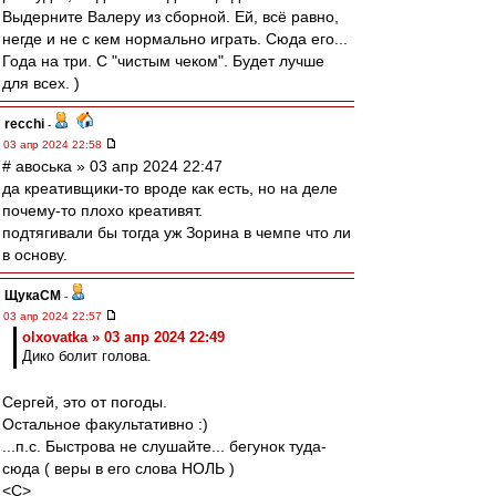
Выдерните Валеру из сборной. Ей, всё равно,
негде и не с кем нормально играть. Сюда его...
Года на три. С "чистым чеком". Будет лучше
для всех. )
recchi
-
03 апр 2024 22:58
# авоська » 03 апр 2024 22:47
да креативщики-то вроде как есть, но на деле
почему-то плохо креативят.
подтягивали бы тогда уж Зорина в чемпе что ли
в основу.
ЩукаСМ
-
03 апр 2024 22:57
olxovatka » 03 апр 2024 22:49
Дико болит голова.
Сергей, это от погоды.
Остальное факультативно :)
...п.с. Быстрова не слушайте... бегунок туда-
сюда ( веры в его слова НОЛЬ )
<C>