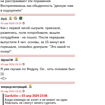
не расстраивают эти поражения.
Воспринимаешь как обыденность "данную нам
в ощущениях"
DyG
-
03 апр 2024 23:25
Как с первой лигой сыграли: приехали,
размялись, поле попробовали, вышли
полудублем - не пошло. После перерыва
выпустили 4 чел. основы, за 15 минут всё
порешали, спокойно доиграли. "Это какой-то
позор!".
ЩукаСМ
-
03 апр 2024 23:23
Я уже скучаю по Федуну. Он , хоть осязаем был
)))
<C>
впередсмотрящий
-
03 апр 2024 23:22
Garifullin » 03 апр 2024 23:06
Когда команда не хочет и не может ни один
Абаскаль не смогут ничего сделать.