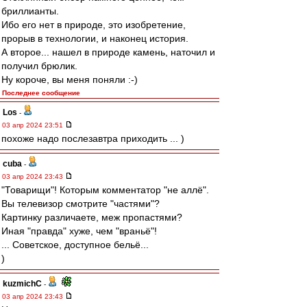
бриллианты.
Ибо его нет в природе, это изобретение,
прорыв в технологии, и наконец история.
А второе... нашел в природе камень, наточил и
получил брюлик.
Ну короче, вы меня поняли :-)
Последнее сообщение
Los
-
03 апр 2024 23:51
похоже надо послезавтра приходить ... )
cuba
-
03 апр 2024 23:43
"Товарищи"! Которым комментатор "не аллё".
Вы телевизор смотрите "частями"?
Картинку различаете, меж пропастями?
Иная "правда" хуже, чем "враньё"!
... Советское, доступное бельё...
)
kuzmichC
-
03 апр 2024 23:43