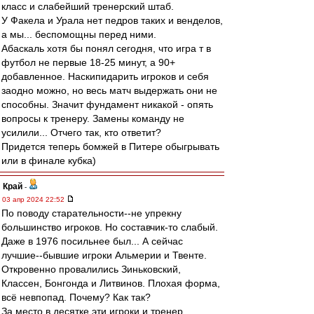
класс и слабейший тренерский штаб.
У Факела и Урала нет педров таких и венделов,
а мы... беспомощны перед ними.
Абаскаль хотя бы понял сегодня, что игра т в
футбол не первые 18-25 минут, а 90+
добавленное. Наскипидарить игроков и себя
заодно можно, но весь матч выдержать они не
способны. Значит фундамент никакой - опять
вопросы к тренеру. Замены команду не
усилили... Отчего так, кто ответит?
Придется теперь бомжей в Питере обыгрывать
или в финале кубка)
Край
-
03 апр 2024 22:52
По поводу старательности--не упрекну
большинство игроков. Но составчик-то слабый.
Даже в 1976 посильнее был... А сейчас
лучшие--бывшие игроки Альмерии и Твенте.
Откровенно провалились Зиньковский,
Классен, Бонгонда и Литвинов. Плохая форма,
всё невпопад. Почему? Как так?
За место в десятке эти игроки и тренер