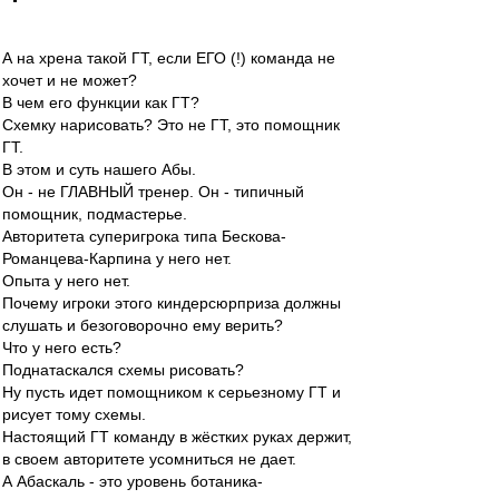
А на хрена такой ГТ, если ЕГО (!) команда не
хочет и не может?
В чем его функции как ГТ?
Схемку нарисовать? Это не ГТ, это помощник
ГТ.
В этом и суть нашего Абы.
Он - не ГЛАВНЫЙ тренер. Он - типичный
помощник, подмастерье.
Авторитета суперигрока типа Бескова-
Романцева-Карпина у него нет.
Опыта у него нет.
Почему игроки этого киндерсюрприза должны
слушать и безоговорочно ему верить?
Что у него есть?
Поднатаскался схемы рисовать?
Ну пусть идет помощником к серьезному ГТ и
рисует тому схемы.
Настоящий ГТ команду в жёстких руках держит,
в своем авторитете усомниться не дает.
А Абаскаль - это уровень ботаника-