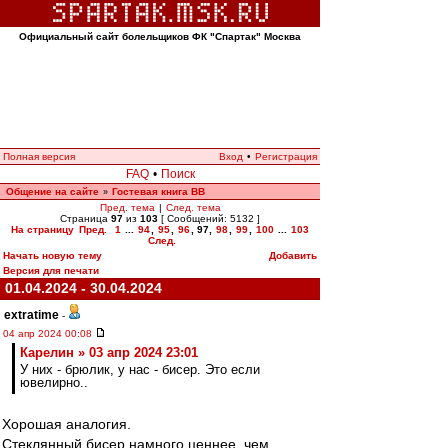
Официальный сайт болельщиков ФК "Спартак" Москва
Полная версия
Вход
•
Регистрация
FAQ
•
Поиск
Общение на сайте
Гостевая книга ВВ
»
Пред. тема
|
След. тема
Страница
97
из
103
[ Сообщений: 5132 ]
На страницу
Пред.
1
...
94
,
95
,
96
,
97
,
98
,
99
,
100
...
103
След.
Начать новую тему
Добавить
Версия для печати
01.04.2024 - 30.04.2024
extratime
-
04 апр 2024 00:08
Карелин » 03 апр 2024 23:01
У них - брюлик, у нас - бисер. Это если
ювелирно..
Хорошая аналогия.
Стеклянный бисер намного ценнее, чем