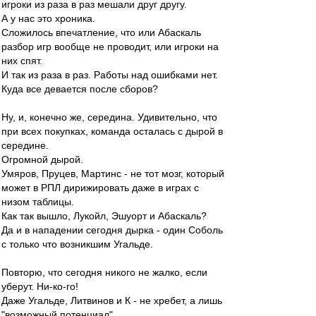
игроки из раза в раз мешали друг другу.
А у нас это хроника.
Сложилось впечатление, что или Абаскаль
разбор игр вообще не проводит, или игроки на
них спят.
И так из раза в раз. Работы над ошибками нет.
Куда все девается после сборов?
Ну, и, конечно же, середина. Удивительно, что
при всех покупках, команда осталась с дырой в
середине.
Огромной дырой.
Умяров, Пруцев, Мартинс - не тот мозг, который
может в РПЛ дирижировать даже в играх с
низом таблицы.
Как так вышло, Лукойл, Эшуорт и Абаскаль?
Да и в нападении сегодня дырка - один Соболь
с только что возникшим Угальде.
Повторю, что сегодня никого не жалко, если
уберут. Ни-ко-го!
Даже Угальде, Литвинов и К - не хребет, а лишь
"возможный потенциал".