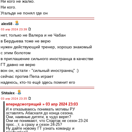
Ни кого не жалко.
Ни кого.
Угальде не понял где он
alex68
-
03 апр 2024 23:39
нет, только не Валера и не Чабан
в Бердыева тоже не верю
нужен действующий тренер, хорошо знакомый
с этим болотом
в приглашение сильного иностранца в качестве
ГТ давно не верю
вон он, кстати - "сильный иностранец" :)
сейчас против Пепа играет
надеюсь, кто-то ещё здесь помнит его
Shitalex
-
03 апр 2024 23:35
впередсмотрящий » 03 апр 2024 23:03
И я отказываюсь понимать мотивы РУ
оставлять Абаскаля до конца сезона.
Они, наивные дитяти, в чудо верят?
Они не понимают, что Спартак не сезон 23-24
прос...т, а сразу и сезон 24-25?
Ну дайте новому ГТ узнать команду и