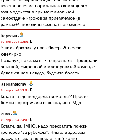
восстановление нормального командного
взаимодействия при максимальной
самоотдаче игроков за приемлемое (в
рамках+/- половины сезона) невозможно
Карелин
-
03 апр 2024 23:01
У них - брюлик, у нас - бисер. Это если
ювелирно..
Пожалуй, не сказать, что проипали. Проиграли
опытной, сыгранной и мастеровитой команде.
Деваться нам некуда, будемте болеть..
aspirantgorny
-
03 апр 2024 23:00
Кстати, а где поддержка команды? Просто
бомжи перекричали весь стадион. Мда
cuba
-
03 апр 2024 23:00
Кстати, да. IMHO, надо прекратить поиски
тренеров "за рубежом". Никто, в здравом
рассудке, сюда не поедет ещё долго.