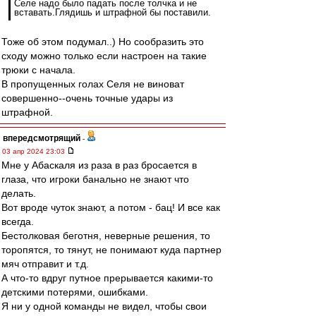
Селе надо было падать после толчка и не
вставать.Глядишь и штрафной бы поставили.
Тоже об этом подумал..) Но сообразить это
сходу можно только если настроен на такие
трюки с начала.
В пропущенных голах Селя не виноват
совершенно--очень точные удары из
штрафной.
впередсмотрящий
-
03 апр 2024 23:03
Мне у Абаскаля из раза в раз бросается в
глаза, что игроки банально не знают что
делать.
Вот вроде чуток знают, а потом - бац! И все как
всегда.
Бестолковая беготня, неверные решения, то
торопятся, то тянут, не понимают куда партнер
мяч отправит и т.д.
А что-то вдруг путное прерывается какими-то
детскими потерями, ошибками.
Я ни у одной команды не видел, чтобы свои