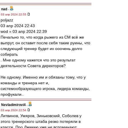
nad
-
03 апр 2024 22:55
poljazz
03 апр 2024 22:43
wod » 03 апр 2024 22:39
Печально то, что когда рыжего из СМ всё же
выпрут, он оставит после себя такие руины, что
следующий тренер будет их ооочень долго
собирать
. Мне одному кажется что это результат
деятельности Совета директоров?
Не одному. Именно им и обязаны тому, что у
команды и тренера нет и,
системообразующего игрока, лидера команды,
профукали..
Nevladimirovi4
-
03 апр 2024 22:54
Литвинов, Умяров, Зиньковский, Соболев у
этого тренерского штаба резко потеряли в
классе. Про Джикию уже не вспоминают.