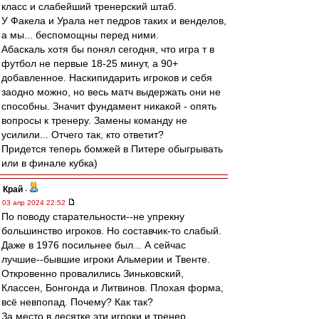
класс и слабейший тренерский штаб.
У Факела и Урала нет педров таких и венделов,
а мы... беспомощны перед ними.
Абаскаль хотя бы понял сегодня, что игра т в
футбол не первые 18-25 минут, а 90+
добавленное. Наскипидарить игроков и себя
заодно можно, но весь матч выдержать они не
способны. Значит фундамент никакой - опять
вопросы к тренеру. Замены команду не
усилили... Отчего так, кто ответит?
Придется теперь бомжей в Питере обыгрывать
или в финале кубка)
Край
-
03 апр 2024 22:52
По поводу старательности--не упрекну
большинство игроков. Но составчик-то слабый.
Даже в 1976 посильнее был... А сейчас
лучшие--бывшие игроки Альмерии и Твенте.
Откровенно провалились Зиньковский,
Классен, Бонгонда и Литвинов. Плохая форма,
всё невпопад. Почему? Как так?
За место в десятке эти игроки и тренер