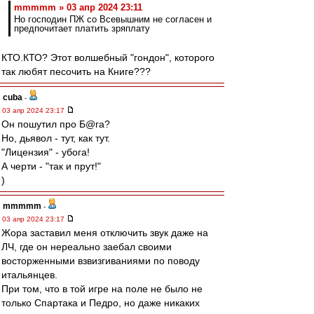
mmmmm » 03 апр 2024 23:11
Но господин ПЖ со Всевышним не согласен и
предпочитает платить зряплату
КТО.КТО? Этот волшебный "гондон", которого
так любят песочить на Книге???
cuba
-
03 апр 2024 23:17
Он пошутил про Б@га?
Но, дьявол - тут, как тут.
"Лицензия" - убога!
А черти - "так и прут!"
)
mmmmm
-
03 апр 2024 23:17
Жора заставил меня отключить звук даже на
ЛЧ, где он нереально заебал своими
восторженными взвизгиваниями по поводу
итальянцев.
При том, что в той игре на поле не было не
только Спартака и Педро, но даже никаких