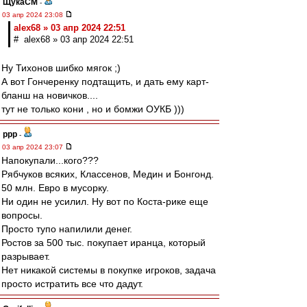
ЩукаСМ
-
03 апр 2024 23:08
alex68 » 03 апр 2024 22:51
# alex68 » 03 апр 2024 22:51
Ну Тихонов шибко мягок ;)
А вот Гончеренку подтащить, и дать ему карт-
бланш на новичков....
тут не только кони , но и бомжи ОУКБ )))
ppp
-
03 апр 2024 23:07
Напокупали...кого???
Рябчуков всяких, Классенов, Медин и Бонгонд.
50 млн. Евро в мусорку.
Ни один не усилил. Ну вот по Коста-рике еще
вопросы.
Просто тупо напилили денег.
Ростов за 500 тыс. покупает иранца, который
разрывает.
Нет никакой системы в покупке игроков, задача
просто истратить все что дадут.