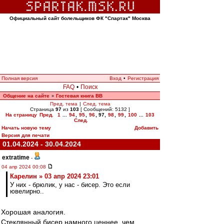
Официальный сайт болельщиков ФК "Спартак" Москва
Полная версия
Вход
•
Регистрация
FAQ
•
Поиск
Общение на сайте
Гостевая книга ВВ
»
Пред. тема
|
След. тема
Страница
97
из
103
[ Сообщений: 5132 ]
На страницу
Пред.
1
...
94
,
95
,
96
,
97
,
98
,
99
,
100
...
103
След.
Начать новую тему
Добавить
Версия для печати
01.04.2024 - 30.04.2024
extratime
-
04 апр 2024 00:08
Карелин » 03 апр 2024 23:01
У них - брюлик, у нас - бисер. Это если
ювелирно..
Хорошая аналогия.
Стеклянный бисер намного ценнее, чем