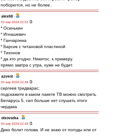
поборются, но не более..
alex68
-
03 апр 2024 22:51
* Осинькин
* Игнашевич
* Ганчарэнка
* Барсик с титановой пластиной
* Тихонов
* да кто угодно. Никитос, к примеру.
прямо завтра с утра, хуже не будет.
azvent
-
03 апр 2024 22:49
сергеев тридварас;
подскажите в каком пакете ТВ можно смотреть
Беларусь 5, сил больше нет слушать этого
чердака.
olxovatka
-
03 апр 2024 22:49
Дико болит голова. И не знаю от погоды или от
увиденного.