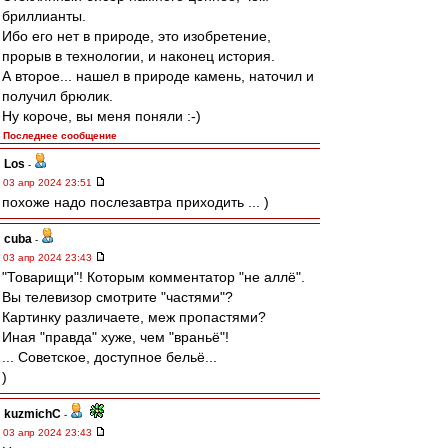
бриллианты.
Ибо его нет в природе, это изобретение,
прорыв в технологии, и наконец история.
А второе... нашел в природе камень, наточил и
получил брюлик.
Ну короче, вы меня поняли :-)
Последнее сообщение
Los
-
03 апр 2024 23:51
похоже надо послезавтра приходить ... )
cuba
-
03 апр 2024 23:43
"Товарищи"! Которым комментатор "не аллё".
Вы телевизор смотрите "частями"?
Картинку различаете, меж пропастями?
Иная "правда" хуже, чем "враньё"!
... Советское, доступное бельё...
)
kuzmichC
-
03 апр 2024 23:43