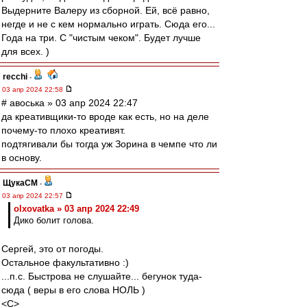
Выдерните Валеру из сборной. Ей, всё равно,
негде и не с кем нормально играть. Сюда его...
Года на три. С "чистым чеком". Будет лучше
для всех. )
recchi
-
03 апр 2024 22:58
# авоська » 03 апр 2024 22:47
да креативщики-то вроде как есть, но на деле
почему-то плохо креативят.
подтягивали бы тогда уж Зорина в чемпе что ли
в основу.
ЩукаСМ
-
03 апр 2024 22:57
olxovatka » 03 апр 2024 22:49
Дико болит голова.
Сергей, это от погоды.
Остальное факультативно :)
...п.с. Быстрова не слушайте... бегунок туда-
сюда ( веры в его слова НОЛЬ )
<C>