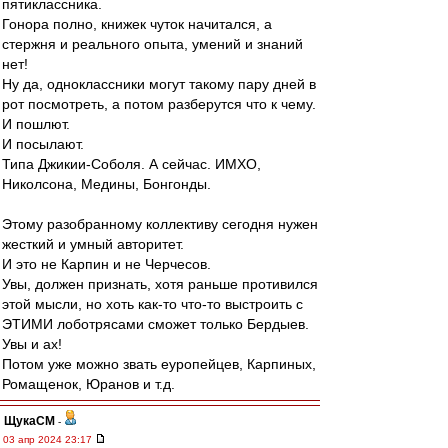
пятиклассника.
Гонора полно, книжек чуток начитался, а
стержня и реального опыта, умений и знаний
нет!
Ну да, одноклассники могут такому пару дней в
рот посмотреть, а потом разберутся что к чему.
И пошлют.
И посылают.
Типа Джикии-Соболя. А сейчас. ИМХО,
Николсона, Медины, Бонгонды.
Этому разобранному коллективу сегодня нужен
жесткий и умный авторитет.
И это не Карпин и не Черчесов.
Увы, должен признать, хотя раньше противился
этой мысли, но хоть как-то что-то выстроить с
ЭТИМИ лоботрясами сможет только Бердыев.
Увы и ах!
Потом уже можно звать еуропейцев, Карпиных,
Ромащенок, Юранов и т.д.
ЩукаСМ
-
03 апр 2024 23:17