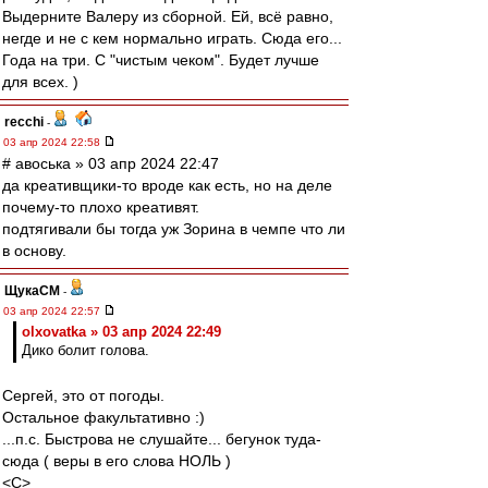
Выдерните Валеру из сборной. Ей, всё равно,
негде и не с кем нормально играть. Сюда его...
Года на три. С "чистым чеком". Будет лучше
для всех. )
recchi
-
03 апр 2024 22:58
# авоська » 03 апр 2024 22:47
да креативщики-то вроде как есть, но на деле
почему-то плохо креативят.
подтягивали бы тогда уж Зорина в чемпе что ли
в основу.
ЩукаСМ
-
03 апр 2024 22:57
olxovatka » 03 апр 2024 22:49
Дико болит голова.
Сергей, это от погоды.
Остальное факультативно :)
...п.с. Быстрова не слушайте... бегунок туда-
сюда ( веры в его слова НОЛЬ )
<C>