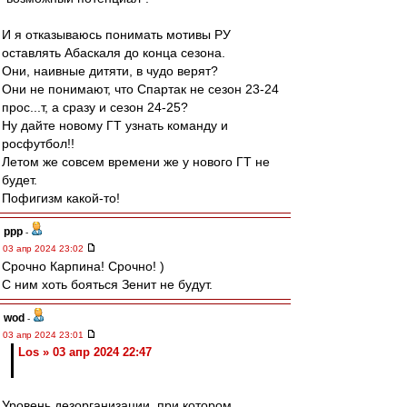
И я отказываюсь понимать мотивы РУ
оставлять Абаскаля до конца сезона.
Они, наивные дитяти, в чудо верят?
Они не понимают, что Спартак не сезон 23-24
прос...т, а сразу и сезон 24-25?
Ну дайте новому ГТ узнать команду и
росфутбол!!
Летом же совсем времени же у нового ГТ не
будет.
Пофигизм какой-то!
ppp
-
03 апр 2024 23:02
Срочно Карпина! Срочно! )
С ним хоть бояться Зенит не будут.
wod
-
03 апр 2024 23:01
Los » 03 апр 2024 22:47
Уровень дезорганизации, при котором