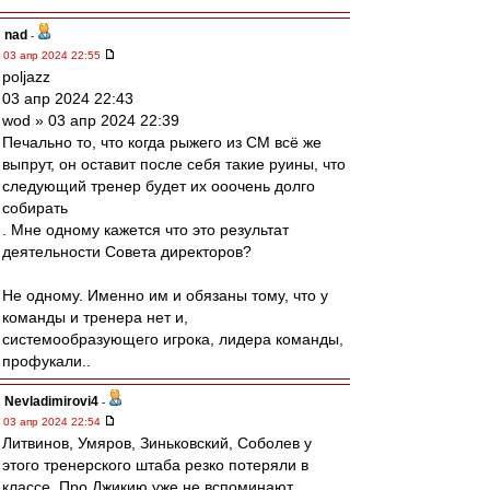
nad
-
03 апр 2024 22:55
poljazz
03 апр 2024 22:43
wod » 03 апр 2024 22:39
Печально то, что когда рыжего из СМ всё же
выпрут, он оставит после себя такие руины, что
следующий тренер будет их ооочень долго
собирать
. Мне одному кажется что это результат
деятельности Совета директоров?
Не одному. Именно им и обязаны тому, что у
команды и тренера нет и,
системообразующего игрока, лидера команды,
профукали..
Nevladimirovi4
-
03 апр 2024 22:54
Литвинов, Умяров, Зиньковский, Соболев у
этого тренерского штаба резко потеряли в
классе. Про Джикию уже не вспоминают.