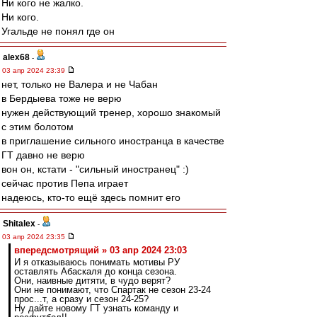
Ни кого не жалко.
Ни кого.
Угальде не понял где он
alex68
-
03 апр 2024 23:39
нет, только не Валера и не Чабан
в Бердыева тоже не верю
нужен действующий тренер, хорошо знакомый
с этим болотом
в приглашение сильного иностранца в качестве
ГТ давно не верю
вон он, кстати - "сильный иностранец" :)
сейчас против Пепа играет
надеюсь, кто-то ещё здесь помнит его
Shitalex
-
03 апр 2024 23:35
впередсмотрящий » 03 апр 2024 23:03
И я отказываюсь понимать мотивы РУ
оставлять Абаскаля до конца сезона.
Они, наивные дитяти, в чудо верят?
Они не понимают, что Спартак не сезон 23-24
прос...т, а сразу и сезон 24-25?
Ну дайте новому ГТ узнать команду и