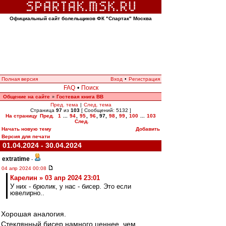
Официальный сайт болельщиков ФК "Спартак" Москва
Полная версия
Вход
•
Регистрация
FAQ
•
Поиск
Общение на сайте
Гостевая книга ВВ
»
Пред. тема
|
След. тема
Страница
97
из
103
[ Сообщений: 5132 ]
На страницу
Пред.
1
...
94
,
95
,
96
,
97
,
98
,
99
,
100
...
103
След.
Начать новую тему
Добавить
Версия для печати
01.04.2024 - 30.04.2024
extratime
-
04 апр 2024 00:08
Карелин » 03 апр 2024 23:01
У них - брюлик, у нас - бисер. Это если
ювелирно..
Хорошая аналогия.
Стеклянный бисер намного ценнее, чем