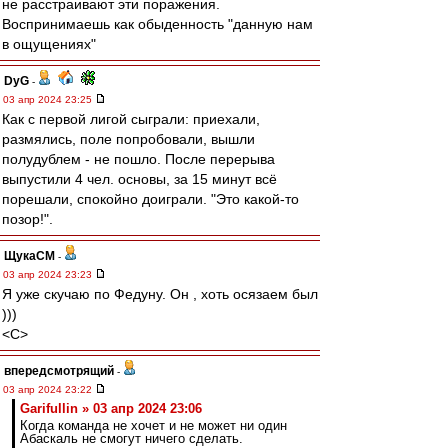
не расстраивают эти поражения.
Воспринимаешь как обыденность "данную нам
в ощущениях"
DyG
-
03 апр 2024 23:25
Как с первой лигой сыграли: приехали,
размялись, поле попробовали, вышли
полудублем - не пошло. После перерыва
выпустили 4 чел. основы, за 15 минут всё
порешали, спокойно доиграли. "Это какой-то
позор!".
ЩукаСМ
-
03 апр 2024 23:23
Я уже скучаю по Федуну. Он , хоть осязаем был
)))
<C>
впередсмотрящий
-
03 апр 2024 23:22
Garifullin » 03 апр 2024 23:06
Когда команда не хочет и не может ни один
Абаскаль не смогут ничего сделать.