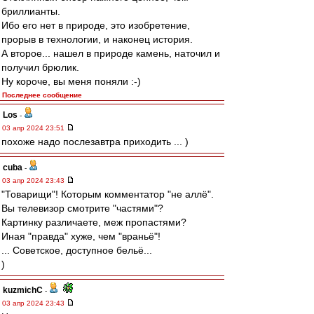
бриллианты.
Ибо его нет в природе, это изобретение,
прорыв в технологии, и наконец история.
А второе... нашел в природе камень, наточил и
получил брюлик.
Ну короче, вы меня поняли :-)
Последнее сообщение
Los
-
03 апр 2024 23:51
похоже надо послезавтра приходить ... )
cuba
-
03 апр 2024 23:43
"Товарищи"! Которым комментатор "не аллё".
Вы телевизор смотрите "частями"?
Картинку различаете, меж пропастями?
Иная "правда" хуже, чем "враньё"!
... Советское, доступное бельё...
)
kuzmichC
-
03 апр 2024 23:43