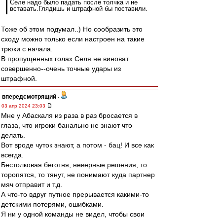
Селе надо было падать после толчка и не
вставать.Глядишь и штрафной бы поставили.
Тоже об этом подумал..) Но сообразить это
сходу можно только если настроен на такие
трюки с начала.
В пропущенных голах Селя не виноват
совершенно--очень точные удары из
штрафной.
впередсмотрящий
-
03 апр 2024 23:03
Мне у Абаскаля из раза в раз бросается в
глаза, что игроки банально не знают что
делать.
Вот вроде чуток знают, а потом - бац! И все как
всегда.
Бестолковая беготня, неверные решения, то
торопятся, то тянут, не понимают куда партнер
мяч отправит и т.д.
А что-то вдруг путное прерывается какими-то
детскими потерями, ошибками.
Я ни у одной команды не видел, чтобы свои