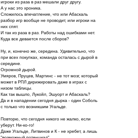
игроки из раза в раз мешали друг другу.
А у нас это хроника.
Сложилось впечатление, что или Абаскаль
разбор игр вообще не проводит, или игроки на
них спят.
И так из раза в раз. Работы над ошибками нет.
Куда все девается после сборов?
Ну, и, конечно же, середина. Удивительно, что
при всех покупках, команда осталась с дырой в
середине.
Огромной дырой.
Умяров, Пруцев, Мартинс - не тот мозг, который
может в РПЛ дирижировать даже в играх с
низом таблицы.
Как так вышло, Лукойл, Эшуорт и Абаскаль?
Да и в нападении сегодня дырка - один Соболь
с только что возникшим Угальде.
Повторю, что сегодня никого не жалко, если
уберут. Ни-ко-го!
Даже Угальде, Литвинов и К - не хребет, а лишь
"возможный потенциал".