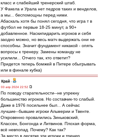
класс и слабейший тренерский штаб.
У Факела и Урала нет педров таких и венделов,
а мы... беспомощны перед ними.
Абаскаль хотя бы понял сегодня, что игра т в
футбол не первые 18-25 минут, а 90+
добавленное. Наскипидарить игроков и себя
заодно можно, но весь матч выдержать они не
способны. Значит фундамент никакой - опять
вопросы к тренеру. Замены команду не
усилили... Отчего так, кто ответит?
Придется теперь бомжей в Питере обыгрывать
или в финале кубка)
Край
-
03 апр 2024 22:52
По поводу старательности--не упрекну
большинство игроков. Но составчик-то слабый.
Даже в 1976 посильнее был... А сейчас
лучшие--бывшие игроки Альмерии и Твенте.
Откровенно провалились Зиньковский,
Классен, Бонгонда и Литвинов. Плохая форма,
всё невпопад. Почему? Как так?
За место в десятке эти игроки и тренер