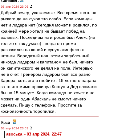
Garifullin
-
03 апр 2024 23:06
Добрый вечер, уважаемые. Все время гнать на
рыжего да на луков это слабо. Если команды
нет и лидера нет (сегодня может и родился, по
крайней мере хотел) не бывает побед на
волевых. Последним из игроков был Алекс (не
только я так думаю) - когда он прямо
разозлился на коней и сунул акинфею от
штанги. Бородатый наш всеми загубленный
никогда лидером и капитаном не был, ничего
он капитанского не делал на поле. Интервью
не в счет. Тренером лидером был все равно
Карера, хоть его и гнобите . 18 летнего пацана
за то что мимо прокинул Ковтун и Дед сломали
бы на 15 минуте. Когда команда не хочет и не
может ни один Абаскаль не смогут ничего
сделать. Пишу с телефона. Простите за
косноязочность торопился.
Край
-
03 апр 2024 23:03
авоська » 03 апр 2024, 22:47