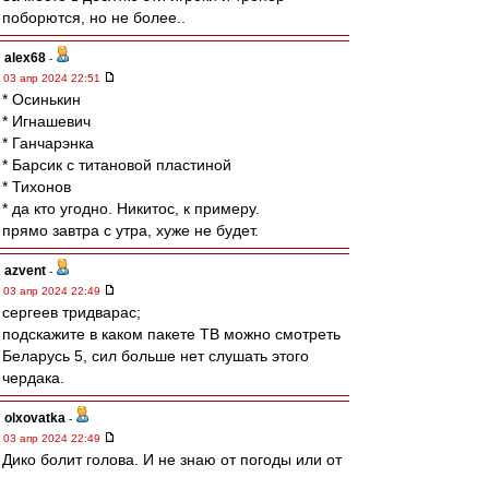
поборются, но не более..
alex68
-
03 апр 2024 22:51
* Осинькин
* Игнашевич
* Ганчарэнка
* Барсик с титановой пластиной
* Тихонов
* да кто угодно. Никитос, к примеру.
прямо завтра с утра, хуже не будет.
azvent
-
03 апр 2024 22:49
сергеев тридварас;
подскажите в каком пакете ТВ можно смотреть
Беларусь 5, сил больше нет слушать этого
чердака.
olxovatka
-
03 апр 2024 22:49
Дико болит голова. И не знаю от погоды или от
увиденного.