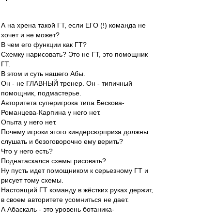
А на хрена такой ГТ, если ЕГО (!) команда не
хочет и не может?
В чем его функции как ГТ?
Схемку нарисовать? Это не ГТ, это помощник
ГТ.
В этом и суть нашего Абы.
Он - не ГЛАВНЫЙ тренер. Он - типичный
помощник, подмастерье.
Авторитета суперигрока типа Бескова-
Романцева-Карпина у него нет.
Опыта у него нет.
Почему игроки этого киндерсюрприза должны
слушать и безоговорочно ему верить?
Что у него есть?
Поднатаскался схемы рисовать?
Ну пусть идет помощником к серьезному ГТ и
рисует тому схемы.
Настоящий ГТ команду в жёстких руках держит,
в своем авторитете усомниться не дает.
А Абаскаль - это уровень ботаника-