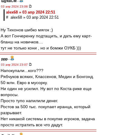
ЩукаСМ
-
03 апр 2024 23:08
alex68 » 03 апр 2024 22:51
# alex68 » 03 апр 2024 22:51
Ну Тихонов шибко мягок ;)
А вот Гончеренку подтащить, и дать ему карт-
бланш на новичков....
тут не только кони , но и бомжи ОУКБ )))
ppp
-
03 апр 2024 23:07
Напокупали...кого???
Рябчуков всяких, Классенов, Медин и Бонгонд.
50 млн. Евро в мусорку.
Ни один не усилил. Ну вот по Коста-рике еще
вопросы.
Просто тупо напилили денег.
Ростов за 500 тыс. покупает иранца, который
разрывает.
Нет никакой системы в покупке игроков, задача
просто истратить все что дадут.