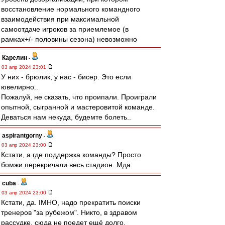
восстановление нормального командного
взаимодействия при максимальной
самоотдаче игроков за приемлемое (в
рамках+/- половины сезона) невозможно
Карелин
-
03 апр 2024 23:01
У них - брюлик, у нас - бисер. Это если
ювелирно..
Пожалуй, не сказать, что проипали. Проиграли
опытной, сыгранной и мастеровитой команде.
Деваться нам некуда, будемте болеть..
aspirantgorny
-
03 апр 2024 23:00
Кстати, а где поддержка команды? Просто
бомжи перекричали весь стадион. Мда
cuba
-
03 апр 2024 23:00
Кстати, да. IMHO, надо прекратить поиски
тренеров "за рубежом". Никто, в здравом
рассудке, сюда не поедет ещё долго.