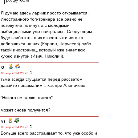
росфутбол!!
Я думаю здесь ларчик просто открывается.
Иностранного топ-тренера все равно не
позовут/не потянут, а с молодыми
амбициозными уже наигрались. Следующим
будет либо кто-то из известных и чего-то
добившихся наших (Карпин, Черчесов) либо
такой иностранец, который уже знает всю
кухню изнутри (Ивич, Николич).
Q_
-
03 апр 2024 23:26
тьма всегда сгущается перед рассветом
давайте пошаманим .. как при Аленичеве
"Никого не жалко, никого"
может снова получится?
ys
-
03 апр 2024 23:26
Больше всего расстраивает то, что уже особо и