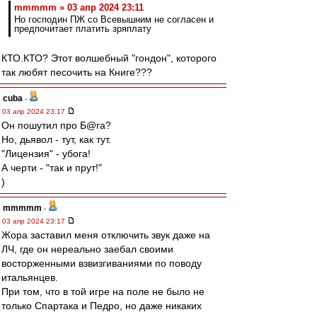
mmmmm » 03 апр 2024 23:11
Но господин ПЖ со Всевышним не согласен и
предпочитает платить зряплату
КТО.КТО? Этот волшебный "гондон", которого
так любят песочить на Книге???
cuba
-
03 апр 2024 23:17
Он пошутил про Б@га?
Но, дьявол - тут, как тут.
"Лицензия" - убога!
А черти - "так и прут!"
)
mmmmm
-
03 апр 2024 23:17
Жора заставил меня отключить звук даже на
ЛЧ, где он нереально заебал своими
восторженными взвизгиваниями по поводу
итальянцев.
При том, что в той игре на поле не было не
только Спартака и Педро, но даже никаких