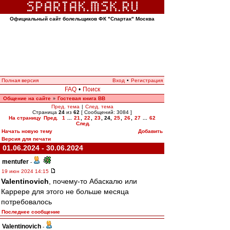
Официальный сайт болельщиков ФК "Спартак" Москва
Полная версия
Вход
•
Регистрация
FAQ
•
Поиск
Общение на сайте
Гостевая книга ВВ
»
Пред. тема
|
След. тема
Страница
24
из
62
[ Сообщений: 3084 ]
На страницу
Пред.
1
...
21
,
22
,
23
,
24
,
25
,
26
,
27
...
62
След.
Начать новую тему
Добавить
Версия для печати
01.06.2024 - 30.06.2024
mentufer
-
19 июн 2024 14:15
Valentinovich
, почему-то Абаскалю или
Каррере для этого не больше месяца
потребовалось
Последнее сообщение
Valentinovich
-