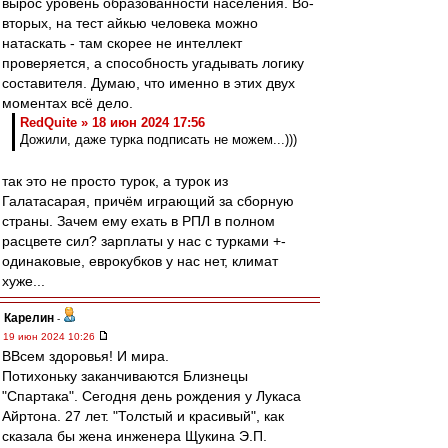
вырос уровень образованности населения. Во-
вторых, на тест айкью человека можно
натаскать - там скорее не интеллект
проверяется, а способность угадывать логику
составителя. Думаю, что именно в этих двух
моментах всё дело.
RedQuite » 18 июн 2024 17:56
Дожили, даже турка подписать не можем...)))
так это не просто турок, а турок из
Галатасарая, причём играющий за сборную
страны. Зачем ему ехать в РПЛ в полном
расцвете сил? зарплаты у нас с турками +-
одинаковые, еврокубков у нас нет, климат
хуже...
Карелин
-
19 июн 2024 10:26
ВВсем здоровья! И мира.
Потихоньку заканчиваются Близнецы
"Спартака". Сегодня день рождения у Лукаса
Айртона. 27 лет. "Толстый и красивый", как
сказала бы жена инженера Щукина Э.П.