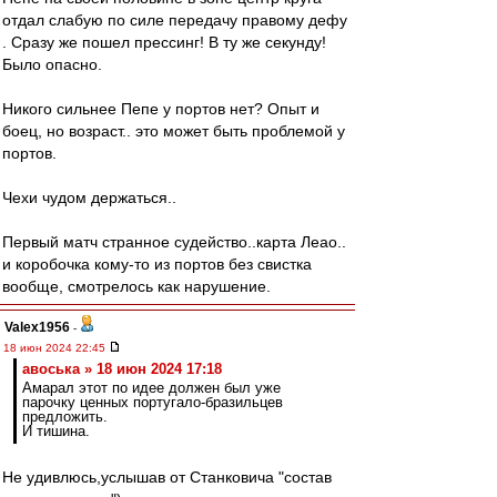
отдал слабую по силе передачу правому дефу
. Сразу же пошел прессинг! В ту же секунду!
Было опасно.
Никого сильнее Пепе у портов нет? Опыт и
боец, но возраст.. это может быть проблемой у
портов.
Чехи чудом держаться..
Первый матч странное судейство..карта Леао..
и коробочка кому-то из портов без свистка
вообще, смотрелось как нарушение.
Valex1956
-
18 июн 2024 22:45
авоська » 18 июн 2024 17:18
Амарал этот по идее должен был уже
парочку ценных португало-бразильцев
предложить.
И тишина.
Не удивлюсь,услышав от Станковича "состав