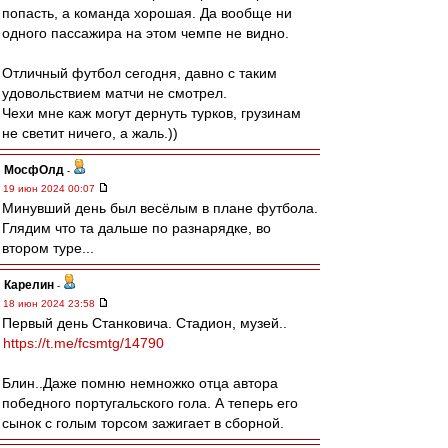
попасть, а команда хорошая. Да вообще ни
одного пассажира на этом чемпе не видно.
Отличный футбол сегодня, давно с таким
удовольствием матчи не смотрел.
Чехи мне каж могут дернуть турков, грузинам
не светит ничего, а жаль.))
МосфОлд
-
19 июн 2024 00:07
Минувший день был весёлым в плане футбола.
Глядим что та дальше по разнарядке, во
втором туре...
Карелин
-
18 июн 2024 23:58
Первый день Станковича. Стадион, музей..
https://t.me/fcsmtg/14790
Блин..Даже помню немножко отца автора
победного португальского гола. А теперь его
сынок с голым торсом зажигает в сборной.