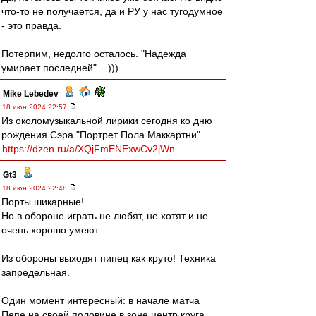
что-то не получается, да и РУ у нас тугодумное
- это правда.
Потерпим, недолго осталось. "Надежда
умирает последней"... )))
Mike Lebedev
-
18 июн 2024 22:57
Из околомузыкальной лирики сегодня ко дню
рождения Сэра "Портрет Пола Маккартни"
https://dzen.ru/a/XQjFmENExwCv2jWn
Gt3
-
18 июн 2024 22:48
Порты шикарные!
Но в обороне играть не любят, не хотят и не
очень хорошо умеют.
Из обороны выходят пипец как круто! Техника
запредельная.
Один момент интересный: в начале матча
Пепе на своей половине в зоне центр круга