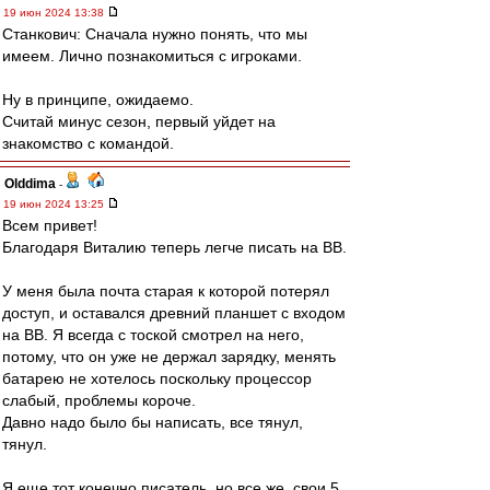
19 июн 2024 13:38
Станкович: Сначала нужно понять, что мы
имеем. Лично познакомиться с игроками.
Ну в принципе, ожидаемо.
Считай минус сезон, первый уйдет на
знакомство с командой.
Olddima
-
19 июн 2024 13:25
Всем привет!
Благодаря Виталию теперь легче писать на ВВ.
У меня была почта старая к которой потерял
доступ, и оставался древний планшет с входом
на ВВ. Я всегда с тоской смотрел на него,
потому, что он уже не держал зарядку, менять
батарею не хотелось поскольку процессор
слабый, проблемы короче.
Давно надо было бы написать, все тянул,
тянул.
Я еще тот конечно писатель, но все же, свои 5