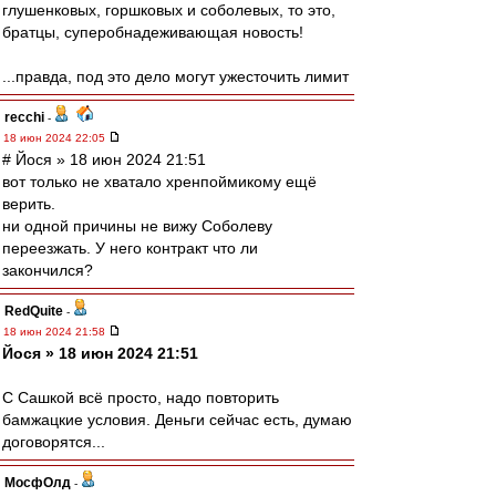
глушенковых, горшковых и соболевых, то это,
братцы, суперобнадеживающая новость!
...правда, под это дело могут ужесточить лимит
recchi
-
18 июн 2024 22:05
# Йося » 18 июн 2024 21:51
вот только не хватало хренпоймикому ещё
верить.
ни одной причины не вижу Соболеву
переезжать. У него контракт что ли
закончился?
RedQuite
-
18 июн 2024 21:58
Йося » 18 июн 2024 21:51
С Сашкой всё просто, надо повторить
бамжацкие условия. Деньги сейчас есть, думаю
договорятся...
МосфОлд
-