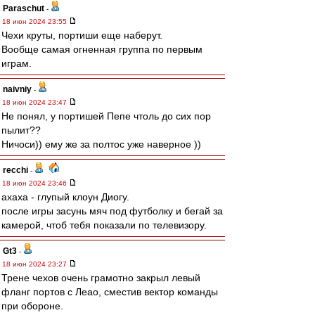
Paraschut
-
18 июн 2024 23:55
Чехи круты, портиши еще наберут.
Вообще самая огненная группа по первым
играм.
naivniy
-
18 июн 2024 23:47
Не понял, у портишей Пепе чтоль до сих пор
пылит??
Ничоси)) ему же за полтос уже наверное ))
recchi
-
18 июн 2024 23:46
ахаха - глупый клоун Диогу.
после игры засунь мяч под футболку и бегай за
камерой, чтоб тебя показали по телевизору.
Gt3
-
18 июн 2024 23:27
Трене чехов очень грамотно закрыл левый
фланг портов с Леао, сместив вектор команды
при обороне.