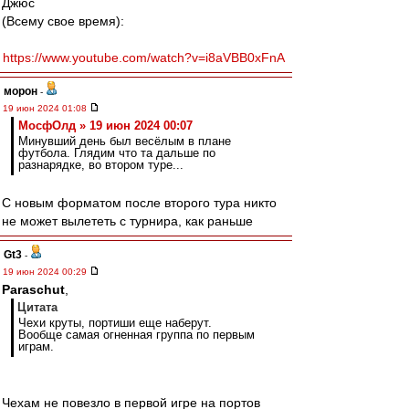
Джюс
(Всему свое время):
https://www.youtube.com/watch?v=i8aVBB0xFnA
морон
-
19 июн 2024 01:08
МосфОлд » 19 июн 2024 00:07
Минувший день был весёлым в плане
футбола. Глядим что та дальше по
разнарядке, во втором туре...
С новым форматом после второго тура никто
не может вылететь с турнира, как раньше
Gt3
-
19 июн 2024 00:29
Paraschut
,
Цитата
Чехи круты, портиши еще наберут.
Вообще самая огненная группа по первым
играм.
Чехам не повезло в первой игре на портов