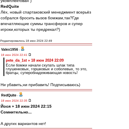
укомплектован")
RedQuite
Лёх, новый спартаковский менеджмент всерьёз
собрался бросить вызов бомжам,так?Где
впечатляющие суммы трансферов и супер
игроки,которых ты предрекал?)
Редактировалось 18 июн 2024 22:49
Valex1956
-
18 июн 2024 22:41
pete_da_1st » 18 июн 2024 22:09
Если бомжи начали скупать шлак типа
глушенковых, горшковых и соболевых, то это,
братцы, суперобнадеживающая новость!
Ни убавить,ни прибавить! Подписываюсь)
RedQuite
-
18 июн 2024 22:35
Йося » 18 июн 2024 22:15
Сомнительно...
А других вариантов нет!