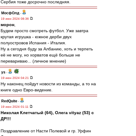
Сербия тоже досрочно последняя.
МосфОлд
-
19 июн 2024 08:36
морон
,
Будем просто смотреть футбол. Уже завтра
крутая игрушка - южное дерби двух
полуостровов Испания - Италия.
Ну а сегодня буду за Албанию, хоть и терпеть
её не могу, но хорватов ещё больше не
перевариваю... (личное мнение)
ys
-
19 июн 2024 04:21
Ну наконец пойдут новости из команды, а то на
книге одно Евро-видение.
RedQuite
-
19 июн 2024 01:11
Николая Клетчатый (64), Олега vityaz (53) с
ДР!!!
Поздравление от Насти Полевой и гр. Урфин