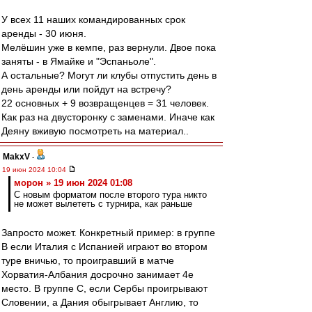
У всех 11 наших командированных срок
аренды - 30 июня.
Мелёшин уже в кемпе, раз вернули. Двое пока
заняты - в Ямайке и "Эспаньоле".
А остальные? Могут ли клубы отпустить день в
день аренды или пойдут на встречу?
22 основных + 9 возвращенцев = 31 человек.
Как раз на двусторонку с заменами. Иначе как
Деяну вживую посмотреть на материал..
MakxV
-
19 июн 2024 10:04
морон » 19 июн 2024 01:08
С новым форматом после второго тура никто
не может вылететь с турнира, как раньше
Запросто может. Конкретный пример: в группе
B если Италия с Испанией играют во втором
туре вничью, то проигравший в матче
Хорватия-Албания досрочно занимает 4е
место. В группе C, если Сербы проигрывают
Словении, а Дания обыгрывает Англию, то