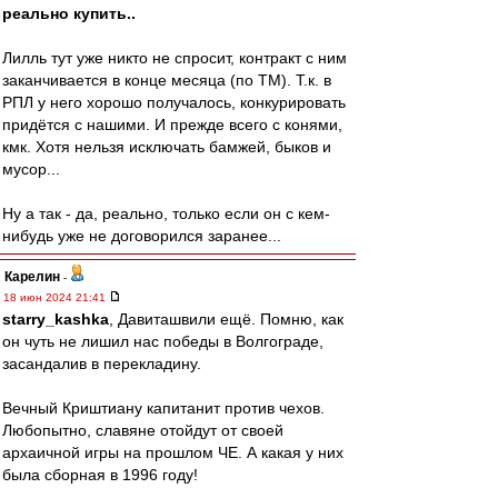
реально купить..
Лилль тут уже никто не спросит, контракт с ним
заканчивается в конце месяца (по ТМ). Т.к. в
РПЛ у него хорошо получалось, конкурировать
придётся с нашими. И прежде всего с конями,
кмк. Хотя нельзя исключать бамжей, быков и
мусор...
Ну а так - да, реально, только если он с кем-
нибудь уже не договорился заранее...
Карелин
-
18 июн 2024 21:41
starry_kashka
, Давиташвили ещё. Помню, как
он чуть не лишил нас победы в Волгограде,
засандалив в перекладину.
Вечный Криштиану капитанит против чехов.
Любопытно, славяне отойдут от своей
архаичной игры на прошлом ЧЕ. А какая у них
была сборная в 1996 году!