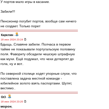
У портов мало игры в касание.
Забили!!!
Пенсионер погубит портов, вообще сам ничего
не создает. Только порет
Карелин
-
18 июн 2024 23:24
Бдыщь..Славяне забили. Полчаса в первом
тайме не показывали португальскую половину
поля. Фавориту обсадили чешскую штрафную
как мухи. Ещё подумал, что чехи дотерпят до
гола, ну и вот..
По северной столице ходят упорные слухи, что
поставлена задача местной команде -
юбилейное золото взять паспортами. Шутят,
вестимо..
Gt3
-
18 июн 2024 23:20
морон
,