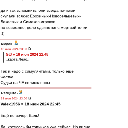
да и так вспомнить, они всегда пачками
скупали всяких Ерохиных-Новосельцевых-
Бакаевых и Симаков-игроков.
но возможно, дело сдвинется с мертвой точки.
:))
морон
-
18 июн 2024 23:03
Gt3 » 18 июн 2024 22:48
..карта Леао..
Так и надо с симулянтами, только еще
жестче...
Судьи на ЧЕ великолепны
RedQuite
-
18 июн 2024 23:00
Valex1956 » 18 июн 2024 22:45
Ещё не вечер, Валь!
Да, хотелось бы топчиков уже сейчас. Но видно