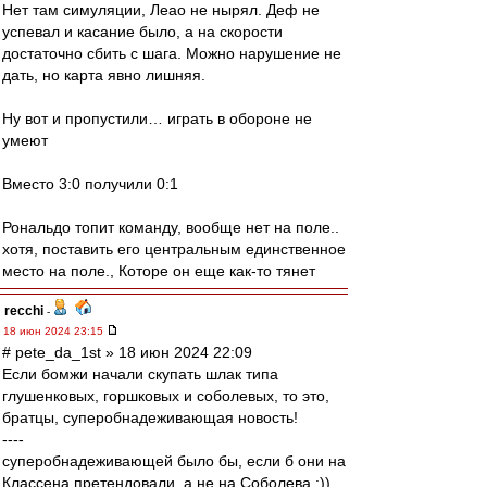
Нет там симуляции, Леао не нырял. Деф не
успевал и касание было, а на скорости
достаточно сбить с шага. Можно нарушение не
дать, но карта явно лишняя.
Ну вот и пропустили… играть в обороне не
умеют
Вместо 3:0 получили 0:1
Рональдо топит команду, вообще нет на поле..
хотя, поставить его центральным единственное
место на поле., Которе он еще как-то тянет
recchi
-
18 июн 2024 23:15
# pete_da_1st » 18 июн 2024 22:09
Если бомжи начали скупать шлак типа
глушенковых, горшковых и соболевых, то это,
братцы, суперобнадеживающая новость!
----
суперобнадеживающей было бы, если б они на
Классена претендовали, а не на Соболева :))