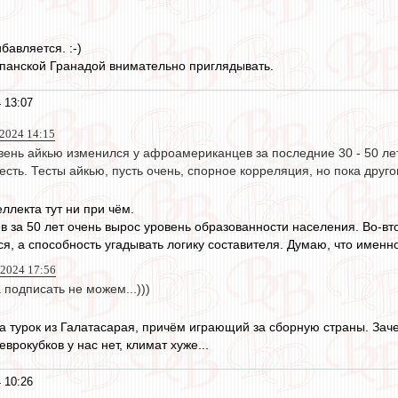
бавляется. :-)
спанской Гранадой внимательно приглядывать.
 13:07
 2024 14:15
вень айкью изменился у афроамериканцев за последние 30 - 50 лет
есть. Тесты айкью, пусть очень, спорное корреляция, но пока друг
ллекта тут ни при чём.
в за 50 лет очень вырос уровень образованности населения. Во-вто
я, а способность угадывать логику составителя. Думаю, что именно
 2024 17:56
 подписать не можем...)))
, а турок из Галатасарая, причём играющий за сборную страны. Зач
врокубков у нас нет, климат хуже...
 10:26