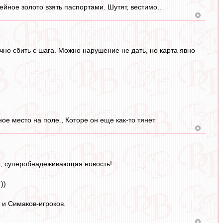
йное золото взять паспортами. Шутят, вестимо..
чно сбить с шага. Можно нарушение не дать, но карта явно
ое место на поле., Которе он еще как-то тянет
цы, суперобнадеживающая новость!
))
 и Симаков-игроков.