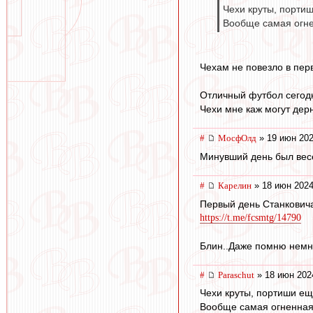
Чехи круты, портиш
Вообще самая огне
Чехам не повезло в пер
Отличный футбол сегодн
Чехи мне каж могут дерну
#
МосфОлд
» 19 июн 202
Минувший день был весё
#
Карелин
» 18 июн 2024
Первый день Станковича
https://t.me/fcsmtg/14790
Блин..Даже помню немно
#
Paraschut
» 18 июн 202
Чехи круты, портиши ещ
Вообще самая огненная