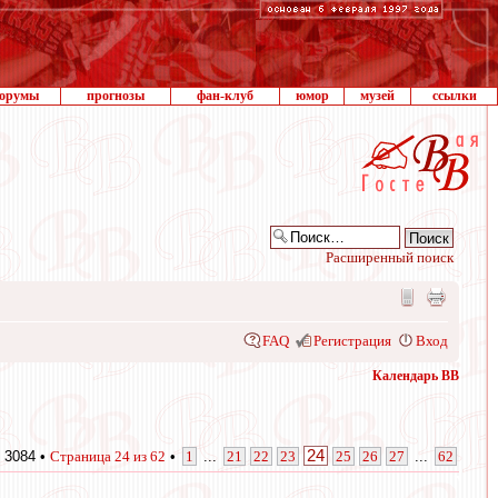
орумы
прогнозы
фан-клуб
юмор
музей
ссылки
Расширенный поиск
FAQ
Регистрация
Вход
Календарь ВВ
24
 3084 •
Страница
24
из
62
•
1
...
21
22
23
25
26
27
...
62