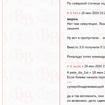
По северной столице хо
#
Gt3
» 18 июн 2024 23:
морон
,
Нет там симуляции, Леа
лишняя.
Ну вот и пропустили… и
Вместо 3:0 получили 0:1
Рональдо топит команду,
#
recchi
» 18 июн 2024 2
# pete_da_1st » 18 июн 
Если бомжи начали скуп
----
суперобнадеживающей бы
да и так вспомнить, он
но возможно, дело сдвин