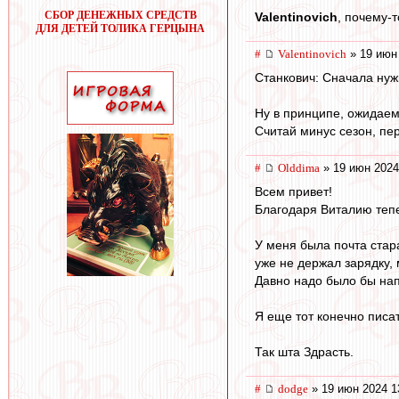
СБОР ДЕНЕЖНЫХ СРЕДСТВ
Valentinovich
, почему-
ДЛЯ ДЕТЕЙ ТОЛИКА ГЕРЦЫНА
#
Valentinovich
» 19 июн
Станкович: Сначала нуж
Ну в принципе, ожидаем
Считай минус сезон, пе
#
Olddima
» 19 июн 2024
Всем привет!
Благодаря Виталию тепе
У меня была почта стара
уже не держал зарядку,
Давно надо было бы напи
Я еще тот конечно писат
Так шта Здрасть.
#
dodge
» 19 июн 2024 1