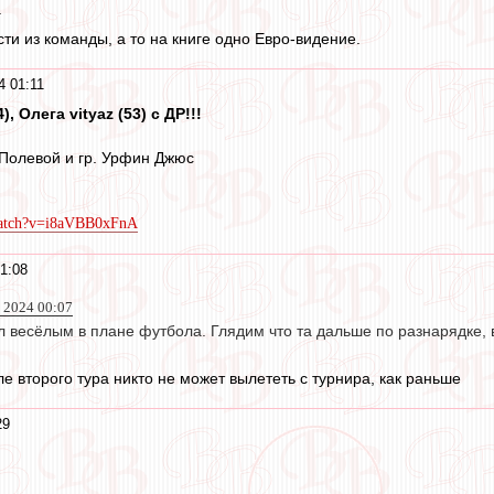
1
ти из команды, а то на книге одно Евро-видение.
4 01:11
 Олега vityaz (53) с ДР!!!
Полевой и гр. Урфин Джюс
watch?v=i8aVBB0xFnA
1:08
 2024 00:07
весёлым в плане футбола. Глядим что та дальше по разнарядке, в
 второго тура никто не может вылететь с турнира, как раньше
29