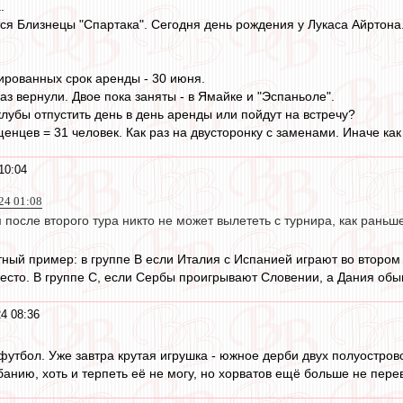
.
я Близнецы "Спартака". Сегодня день рождения у Лукаса Айртона. 
ированных срок аренды - 30 июня.
з вернули. Двое пока заняты - в Ямайке и "Эспаньоле".
клубы отпустить день в день аренды или пойдут на встречу?
щенцев = 31 человек. Как раз на двусторонку с заменами. Иначе ка
10:04
24 01:08
осле второго тура никто не может вылететь с турнира, как раньш
тный пример: в группе B если Италия с Испанией играют во втором
есто. В группе C, если Сербы проигрывают Словении, а Дания обы
4 08:36
футбол. Уже завтра крутая игрушка - южное дерби двух полуостров
банию, хоть и терпеть её не могу, но хорватов ещё больше не пере