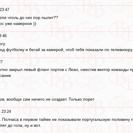
23:47
епе чтоль до сих пор пылит??
ос уже наверное ))
3:46
гу.
од футболку и бегай за камерой, чтоб тебя показали по телевизору
27
отно закрыл левый фланг портов с Леао, сместив вектор команды п
сание.
ов, вообще сам ничего не создает. Только порет
 23:24
 Полчаса в первом тайме не показывали португальскую половину
ят до гола, ну и вот..