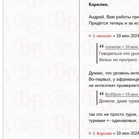
Карелин
,
Андрей, Вам работы при
Придётся теперь и за и
#
mentufer
» 19 июн 2024
extratime » 18 июн
Говориться что уро
белых но прогресс 
Думаю, что уровень инте
Во-первых, у африканце
не интеллект проверяетс
RedQuite » 18 июн
Дожили, даже турка
так это не просто турок
турками +- одинаковые, е
#
Карелин
» 19 июн 2024