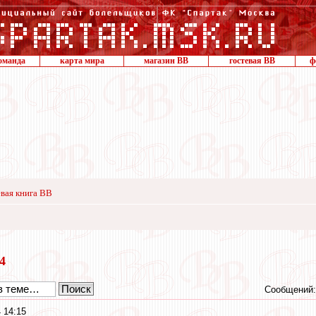
оманда
карта мира
магазин ВВ
гостевая ВВ
ф
вая книга ВВ
24
Сообщений:
 14:15