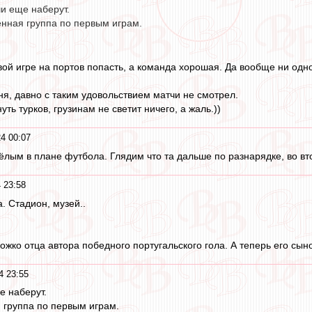
и еще наберут.
нная группа по первым играм.
вой игре на портов попасть, а команда хорошая. Да вообще ни одн
я, давно с таким удовольствием матчи не смотрел.
ть турков, грузинам не светит ничего, а жаль.))
4 00:07
лым в плане футбола. Глядим что та дальше по разнарядке, во вто
 23:58
. Стадион, музей..
жко отца автора победного португальского гола. А теперь его сыно
4 23:55
е наберут.
 группа по первым играм.