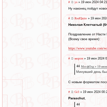
#
ys
» 19 июн 2024 04:2
Ну наконец пойдут новос
#
RedQuite
» 19 июн 202
Николая Клетчатый (64),
Поздравление от Насти 
(Всему свое время):
https://www.youtube.com/
#
морон
» 19 июн 2024 0
МосфОлд » 19 июн
Минувший день был 
С новым форматом после
#
Gt3
» 19 июн 2024 00:
Paraschut
,