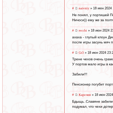
#
naivniy
» 18 июн 2024 
Не понял, у портишей П
Ничоси)) ему же за полт
#
recchi
» 18 июн 2024 2
ахаха - глупый клоун Дио
после игры засунь мяч п
#
Gt3
» 18 июн 2024 23:
Трене чехов очень грам
У портов мало игры в ка
Забили!!!
Пенсионер погубит порт
#
Карелин
» 18 июн 2024
Бдыщь..Славяне забили.
подумал, что чехи дотерп