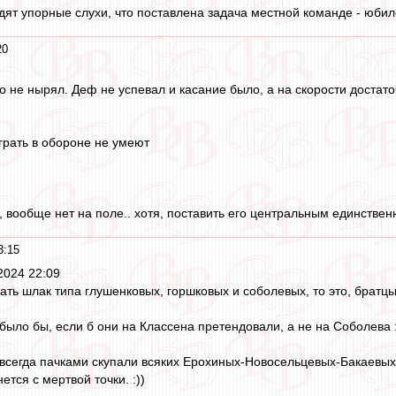
дят упорные слухи, что поставлена задача местной команде - юбиле
20
о не нырял. Деф не успевал и касание было, а на скорости достато
грать в обороне не умеют
 вообще нет на поле.. хотя, поставить его центральным единственн
3:15
2024 22:09
ать шлак типа глушенковых, горшковых и соболевых, то это, брат
ло бы, если б они на Классена претендовали, а не на Соболева :
и всегда пачками скупали всяких Ерохиных-Новосельцевых-Бакаевых
ется с мертвой точки. :))