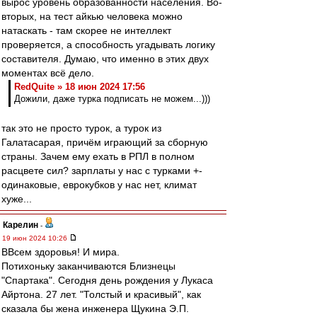
вырос уровень образованности населения. Во-
вторых, на тест айкью человека можно
натаскать - там скорее не интеллект
проверяется, а способность угадывать логику
составителя. Думаю, что именно в этих двух
моментах всё дело.
RedQuite » 18 июн 2024 17:56
Дожили, даже турка подписать не можем...)))
так это не просто турок, а турок из
Галатасарая, причём играющий за сборную
страны. Зачем ему ехать в РПЛ в полном
расцвете сил? зарплаты у нас с турками +-
одинаковые, еврокубков у нас нет, климат
хуже...
Карелин
-
19 июн 2024 10:26
ВВсем здоровья! И мира.
Потихоньку заканчиваются Близнецы
"Спартака". Сегодня день рождения у Лукаса
Айртона. 27 лет. "Толстый и красивый", как
сказала бы жена инженера Щукина Э.П.