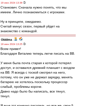
19 июн 2024 13:38
Станкович: Сначала нужно понять, что мы
имеем. Лично познакомиться с игроками.
Ну в принципе, ожидаемо.
Считай минус сезон, первый уйдет на
знакомство с командой.
Olddima
-
19 июн 2024 13:25
Всем привет!
Благодаря Виталию теперь легче писать на ВВ.
У меня была почта старая к которой потерял
доступ, и оставался древний планшет с входом
на ВВ. Я всегда с тоской смотрел на него,
потому, что он уже не держал зарядку, менять
батарею не хотелось поскольку процессор
слабый, проблемы короче.
Давно надо было бы написать, все тянул,
тянул.
Я еще тот конечно писатель, но все же, свои 5