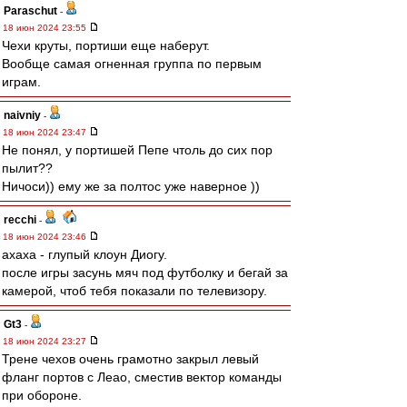
Paraschut
-
18 июн 2024 23:55
Чехи круты, портиши еще наберут.
Вообще самая огненная группа по первым
играм.
naivniy
-
18 июн 2024 23:47
Не понял, у портишей Пепе чтоль до сих пор
пылит??
Ничоси)) ему же за полтос уже наверное ))
recchi
-
18 июн 2024 23:46
ахаха - глупый клоун Диогу.
после игры засунь мяч под футболку и бегай за
камерой, чтоб тебя показали по телевизору.
Gt3
-
18 июн 2024 23:27
Трене чехов очень грамотно закрыл левый
фланг портов с Леао, сместив вектор команды
при обороне.