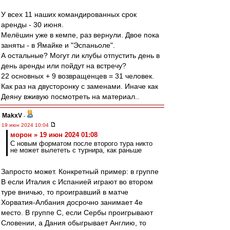
У всех 11 наших командированных срок
аренды - 30 июня.
Мелёшин уже в кемпе, раз вернули. Двое пока
заняты - в Ямайке и "Эспаньоле".
А остальные? Могут ли клубы отпустить день в
день аренды или пойдут на встречу?
22 основных + 9 возвращенцев = 31 человек.
Как раз на двусторонку с заменами. Иначе как
Деяну вживую посмотреть на материал..
MakxV
-
19 июн 2024 10:04
морон » 19 июн 2024 01:08
С новым форматом после второго тура никто
не может вылететь с турнира, как раньше
Запросто может. Конкретный пример: в группе
B если Италия с Испанией играют во втором
туре вничью, то проигравший в матче
Хорватия-Албания досрочно занимает 4е
место. В группе C, если Сербы проигрывают
Словении, а Дания обыгрывает Англию, то