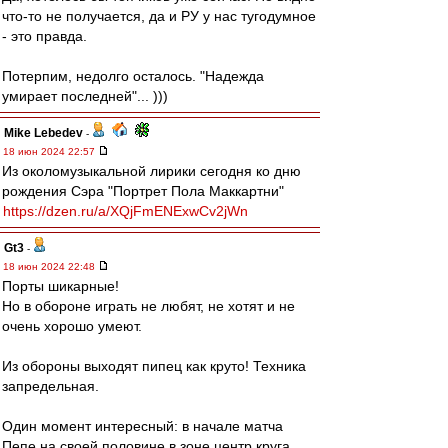
что-то не получается, да и РУ у нас тугодумное
- это правда.
Потерпим, недолго осталось. "Надежда
умирает последней"... )))
Mike Lebedev
-
18 июн 2024 22:57
Из околомузыкальной лирики сегодня ко дню
рождения Сэра "Портрет Пола Маккартни"
https://dzen.ru/a/XQjFmENExwCv2jWn
Gt3
-
18 июн 2024 22:48
Порты шикарные!
Но в обороне играть не любят, не хотят и не
очень хорошо умеют.
Из обороны выходят пипец как круто! Техника
запредельная.
Один момент интересный: в начале матча
Пепе на своей половине в зоне центр круга