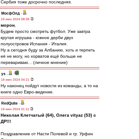
Сербия тоже досрочно последняя.
МосфОлд
-
19 июн 2024 08:36
морон
,
Будем просто смотреть футбол. Уже завтра
крутая игрушка - южное дерби двух
полуостровов Испания - Италия.
Ну а сегодня буду за Албанию, хоть и терпеть
её не могу, но хорватов ещё больше не
перевариваю... (личное мнение)
ys
-
19 июн 2024 04:21
Ну наконец пойдут новости из команды, а то на
книге одно Евро-видение.
RedQuite
-
19 июн 2024 01:11
Николая Клетчатый (64), Олега vityaz (53) с
ДР!!!
Поздравление от Насти Полевой и гр. Урфин