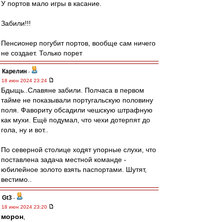
У портов мало игры в касание.
Забили!!!
Пенсионер погубит портов, вообще сам ничего
не создает. Только порет
Карелин
-
18 июн 2024 23:24
Бдыщь..Славяне забили. Полчаса в первом
тайме не показывали португальскую половину
поля. Фавориту обсадили чешскую штрафную
как мухи. Ещё подумал, что чехи дотерпят до
гола, ну и вот..
По северной столице ходят упорные слухи, что
поставлена задача местной команде -
юбилейное золото взять паспортами. Шутят,
вестимо..
Gt3
-
18 июн 2024 23:20
морон
,