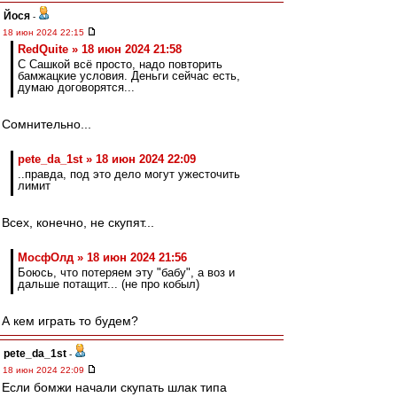
Йося
-
18 июн 2024 22:15
RedQuite » 18 июн 2024 21:58
С Сашкой всё просто, надо повторить
бамжацкие условия. Деньги сейчас есть,
думаю договорятся...
Сомнительно...
pete_da_1st » 18 июн 2024 22:09
..правда, под это дело могут ужесточить
лимит
Всех, конечно, не скупят...
МосфОлд » 18 июн 2024 21:56
Боюсь, что потеряем эту "бабу", а воз и
дальше потащит... (не про кобыл)
А кем играть то будем?
pete_da_1st
-
18 июн 2024 22:09
Если бомжи начали скупать шлак типа