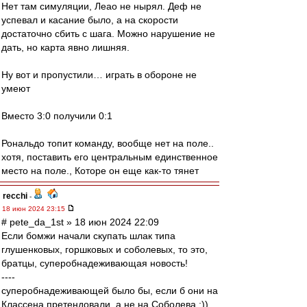
Нет там симуляции, Леао не нырял. Деф не
успевал и касание было, а на скорости
достаточно сбить с шага. Можно нарушение не
дать, но карта явно лишняя.
Ну вот и пропустили… играть в обороне не
умеют
Вместо 3:0 получили 0:1
Рональдо топит команду, вообще нет на поле..
хотя, поставить его центральным единственное
место на поле., Которе он еще как-то тянет
recchi
-
18 июн 2024 23:15
# pete_da_1st » 18 июн 2024 22:09
Если бомжи начали скупать шлак типа
глушенковых, горшковых и соболевых, то это,
братцы, суперобнадеживающая новость!
----
суперобнадеживающей было бы, если б они на
Классена претендовали, а не на Соболева :))