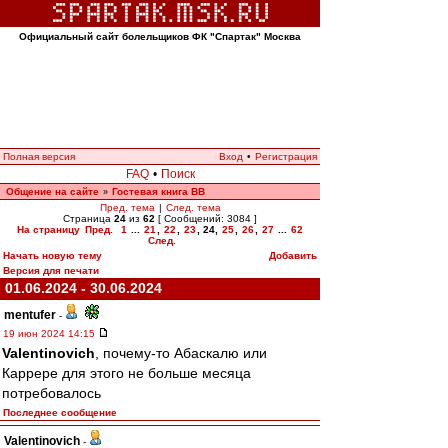
Официальный сайт болельщиков ФК "Спартак" Москва
Полная версия
Вход
•
Регистрация
FAQ
•
Поиск
Общение на сайте
Гостевая книга ВВ
»
Пред. тема
|
След. тема
Страница
24
из
62
[ Сообщений: 3084 ]
На страницу
Пред.
1
...
21
,
22
,
23
,
24
,
25
,
26
,
27
...
62
След.
Начать новую тему
Добавить
Версия для печати
01.06.2024 - 30.06.2024
mentufer
-
19 июн 2024 14:15
Valentinovich
, почему-то Абаскалю или
Каррере для этого не больше месяца
потребовалось
Последнее сообщение
Valentinovich
-