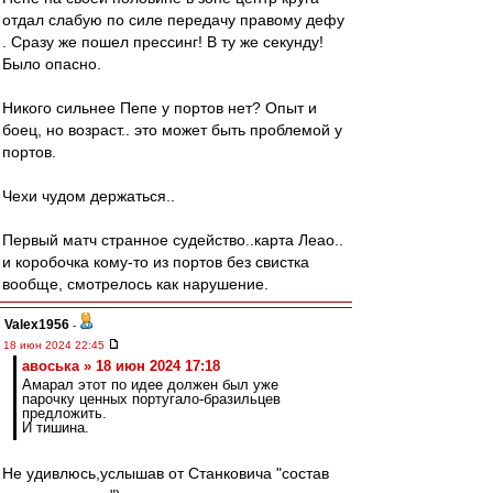
отдал слабую по силе передачу правому дефу
. Сразу же пошел прессинг! В ту же секунду!
Было опасно.
Никого сильнее Пепе у портов нет? Опыт и
боец, но возраст.. это может быть проблемой у
портов.
Чехи чудом держаться..
Первый матч странное судейство..карта Леао..
и коробочка кому-то из портов без свистка
вообще, смотрелось как нарушение.
Valex1956
-
18 июн 2024 22:45
авоська » 18 июн 2024 17:18
Амарал этот по идее должен был уже
парочку ценных португало-бразильцев
предложить.
И тишина.
Не удивлюсь,услышав от Станковича "состав