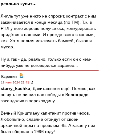
реально купить..
Лилль тут уже никто не спросит, контракт с ним
заканчивается в конце месяца (по ТМ). Т.к. в
РПЛ у него хорошо получалось, конкурировать
придётся с нашими. И прежде всего с конями,
кмк. Хотя нельзя исключать бамжей, быков и
мусор...
Ну а так - да, реально, только если он с кем-
нибудь уже не договорился заранее...
Карелин
-
18 июн 2024 21:41
starry_kashka
, Давиташвили ещё. Помню, как
он чуть не лишил нас победы в Волгограде,
засандалив в перекладину.
Вечный Криштиану капитанит против чехов.
Любопытно, славяне отойдут от своей
архаичной игры на прошлом ЧЕ. А какая у них
была сборная в 1996 году!