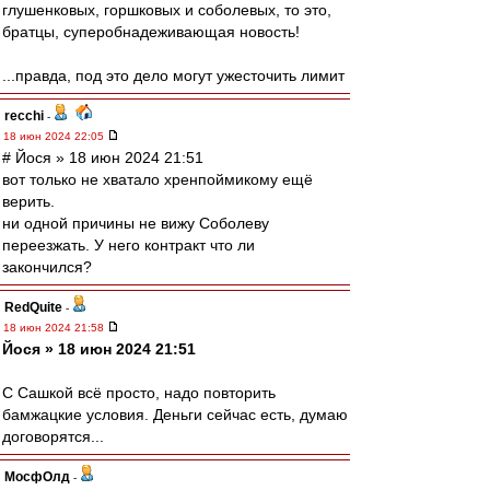
глушенковых, горшковых и соболевых, то это,
братцы, суперобнадеживающая новость!
...правда, под это дело могут ужесточить лимит
recchi
-
18 июн 2024 22:05
# Йося » 18 июн 2024 21:51
вот только не хватало хренпоймикому ещё
верить.
ни одной причины не вижу Соболеву
переезжать. У него контракт что ли
закончился?
RedQuite
-
18 июн 2024 21:58
Йося » 18 июн 2024 21:51
С Сашкой всё просто, надо повторить
бамжацкие условия. Деньги сейчас есть, думаю
договорятся...
МосфОлд
-