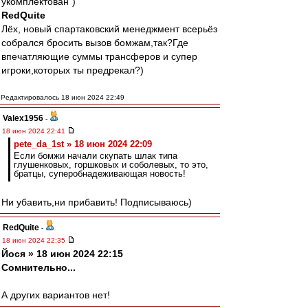
укомплектован")
RedQuite
Лёх, новый спартаковский менеджмент всерьёз
собрался бросить вызов бомжам,так?Где
впечатляющие суммы трансферов и супер
игроки,которых ты предрекал?)
Редактировалось 18 июн 2024 22:49
Valex1956
-
18 июн 2024 22:41
pete_da_1st » 18 июн 2024 22:09
Если бомжи начали скупать шлак типа
глушенковых, горшковых и соболевых, то это,
братцы, суперобнадеживающая новость!
Ни убавить,ни прибавить! Подписываюсь)
RedQuite
-
18 июн 2024 22:35
Йося » 18 июн 2024 22:15
Сомнительно...
А других вариантов нет!