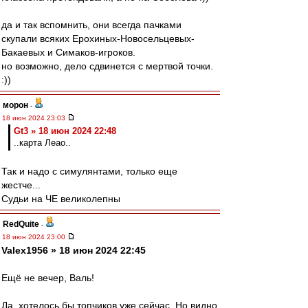
да и так вспомнить, они всегда пачками
скупали всяких Ерохиных-Новосельцевых-
Бакаевых и Симаков-игроков.
но возможно, дело сдвинется с мертвой точки.
:))
морон
-
18 июн 2024 23:03
Gt3 » 18 июн 2024 22:48
..карта Леао..
Так и надо с симулянтами, только еще
жестче...
Судьи на ЧЕ великолепны
RedQuite
-
18 июн 2024 23:00
Valex1956 » 18 июн 2024 22:45
Ещё не вечер, Валь!
Да, хотелось бы топчиков уже сейчас. Но видно