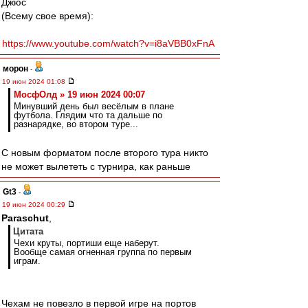
Джюс
(Всему свое время):
https://www.youtube.com/watch?v=i8aVBB0xFnA
морон
-
19 июн 2024 01:08
МосфОлд » 19 июн 2024 00:07
Минувший день был весёлым в плане
футбола. Глядим что та дальше по
разнарядке, во втором туре...
С новым форматом после второго тура никто
не может вылететь с турнира, как раньше
Gt3
-
19 июн 2024 00:29
Paraschut
,
Цитата
Чехи круты, портиши еще наберут.
Вообще самая огненная группа по первым
играм.
Чехам не повезло в первой игре на портов