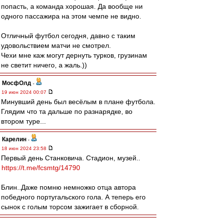
попасть, а команда хорошая. Да вообще ни
одного пассажира на этом чемпе не видно.
Отличный футбол сегодня, давно с таким
удовольствием матчи не смотрел.
Чехи мне каж могут дернуть турков, грузинам
не светит ничего, а жаль.))
МосфОлд
-
19 июн 2024 00:07
Минувший день был весёлым в плане футбола.
Глядим что та дальше по разнарядке, во
втором туре...
Карелин
-
18 июн 2024 23:58
Первый день Станковича. Стадион, музей..
https://t.me/fcsmtg/14790
Блин..Даже помню немножко отца автора
победного португальского гола. А теперь его
сынок с голым торсом зажигает в сборной.