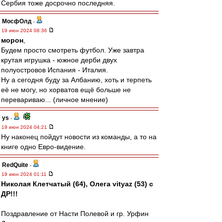
Сербия тоже досрочно последняя.
МосфОлд
-
19 июн 2024 08:36
морон
,
Будем просто смотреть футбол. Уже завтра
крутая игрушка - южное дерби двух
полуостровов Испания - Италия.
Ну а сегодня буду за Албанию, хоть и терпеть
её не могу, но хорватов ещё больше не
перевариваю... (личное мнение)
ys
-
19 июн 2024 04:21
Ну наконец пойдут новости из команды, а то на
книге одно Евро-видение.
RedQuite
-
19 июн 2024 01:11
Николая Клетчатый (64), Олега vityaz (53) с
ДР!!!
Поздравление от Насти Полевой и гр. Урфин