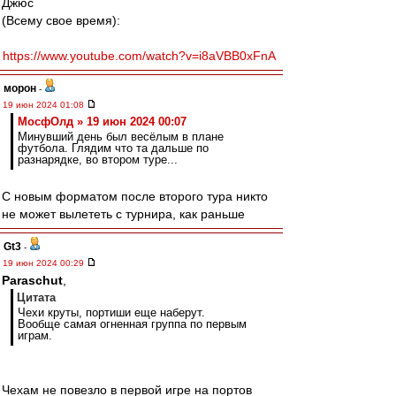
Джюс
(Всему свое время):
https://www.youtube.com/watch?v=i8aVBB0xFnA
морон
-
19 июн 2024 01:08
МосфОлд » 19 июн 2024 00:07
Минувший день был весёлым в плане
футбола. Глядим что та дальше по
разнарядке, во втором туре...
С новым форматом после второго тура никто
не может вылететь с турнира, как раньше
Gt3
-
19 июн 2024 00:29
Paraschut
,
Цитата
Чехи круты, портиши еще наберут.
Вообще самая огненная группа по первым
играм.
Чехам не повезло в первой игре на портов