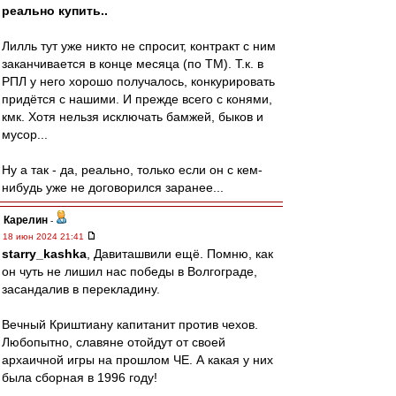
реально купить..
Лилль тут уже никто не спросит, контракт с ним
заканчивается в конце месяца (по ТМ). Т.к. в
РПЛ у него хорошо получалось, конкурировать
придётся с нашими. И прежде всего с конями,
кмк. Хотя нельзя исключать бамжей, быков и
мусор...
Ну а так - да, реально, только если он с кем-
нибудь уже не договорился заранее...
Карелин
-
18 июн 2024 21:41
starry_kashka
, Давиташвили ещё. Помню, как
он чуть не лишил нас победы в Волгограде,
засандалив в перекладину.
Вечный Криштиану капитанит против чехов.
Любопытно, славяне отойдут от своей
архаичной игры на прошлом ЧЕ. А какая у них
была сборная в 1996 году!