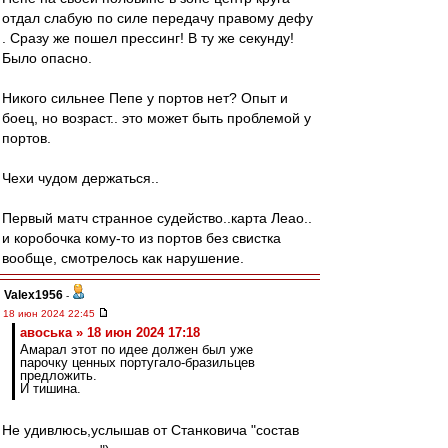
отдал слабую по силе передачу правому дефу
. Сразу же пошел прессинг! В ту же секунду!
Было опасно.
Никого сильнее Пепе у портов нет? Опыт и
боец, но возраст.. это может быть проблемой у
портов.
Чехи чудом держаться..
Первый матч странное судейство..карта Леао..
и коробочка кому-то из портов без свистка
вообще, смотрелось как нарушение.
Valex1956
-
18 июн 2024 22:45
авоська » 18 июн 2024 17:18
Амарал этот по идее должен был уже
парочку ценных португало-бразильцев
предложить.
И тишина.
Не удивлюсь,услышав от Станковича "состав