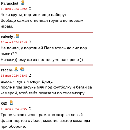
Paraschut
-
18 июн 2024 23:55
Чехи круты, портиши еще наберут.
Вообще самая огненная группа по первым
играм.
naivniy
-
18 июн 2024 23:47
Не понял, у портишей Пепе чтоль до сих пор
пылит??
Ничоси)) ему же за полтос уже наверное ))
recchi
-
18 июн 2024 23:46
ахаха - глупый клоун Диогу.
после игры засунь мяч под футболку и бегай за
камерой, чтоб тебя показали по телевизору.
Gt3
-
18 июн 2024 23:27
Трене чехов очень грамотно закрыл левый
фланг портов с Леао, сместив вектор команды
при обороне.