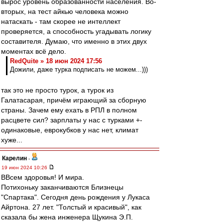
вырос уровень образованности населения. Во-
вторых, на тест айкью человека можно
натаскать - там скорее не интеллект
проверяется, а способность угадывать логику
составителя. Думаю, что именно в этих двух
моментах всё дело.
RedQuite » 18 июн 2024 17:56
Дожили, даже турка подписать не можем...)))
так это не просто турок, а турок из
Галатасарая, причём играющий за сборную
страны. Зачем ему ехать в РПЛ в полном
расцвете сил? зарплаты у нас с турками +-
одинаковые, еврокубков у нас нет, климат
хуже...
Карелин
-
19 июн 2024 10:26
ВВсем здоровья! И мира.
Потихоньку заканчиваются Близнецы
"Спартака". Сегодня день рождения у Лукаса
Айртона. 27 лет. "Толстый и красивый", как
сказала бы жена инженера Щукина Э.П.