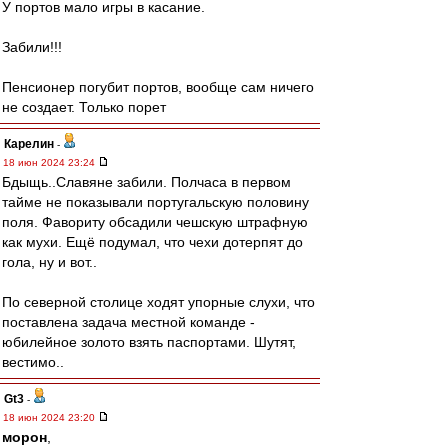
У портов мало игры в касание.
Забили!!!
Пенсионер погубит портов, вообще сам ничего
не создает. Только порет
Карелин
-
18 июн 2024 23:24
Бдыщь..Славяне забили. Полчаса в первом
тайме не показывали португальскую половину
поля. Фавориту обсадили чешскую штрафную
как мухи. Ещё подумал, что чехи дотерпят до
гола, ну и вот..
По северной столице ходят упорные слухи, что
поставлена задача местной команде -
юбилейное золото взять паспортами. Шутят,
вестимо..
Gt3
-
18 июн 2024 23:20
морон
,