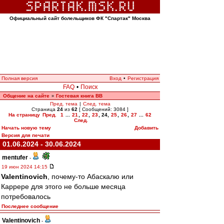
Официальный сайт болельщиков ФК "Спартак" Москва
Полная версия
Вход
•
Регистрация
FAQ
•
Поиск
Общение на сайте
Гостевая книга ВВ
»
Пред. тема
|
След. тема
Страница
24
из
62
[ Сообщений: 3084 ]
На страницу
Пред.
1
...
21
,
22
,
23
,
24
,
25
,
26
,
27
...
62
След.
Начать новую тему
Добавить
Версия для печати
01.06.2024 - 30.06.2024
mentufer
-
19 июн 2024 14:15
Valentinovich
, почему-то Абаскалю или
Каррере для этого не больше месяца
потребовалось
Последнее сообщение
Valentinovich
-