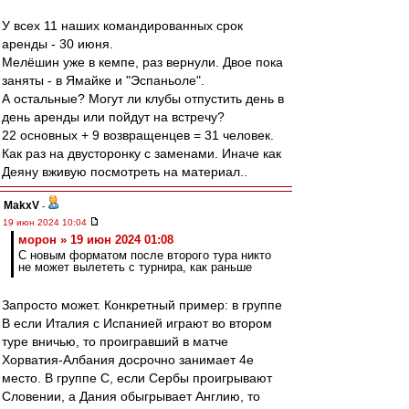
У всех 11 наших командированных срок
аренды - 30 июня.
Мелёшин уже в кемпе, раз вернули. Двое пока
заняты - в Ямайке и "Эспаньоле".
А остальные? Могут ли клубы отпустить день в
день аренды или пойдут на встречу?
22 основных + 9 возвращенцев = 31 человек.
Как раз на двусторонку с заменами. Иначе как
Деяну вживую посмотреть на материал..
MakxV
-
19 июн 2024 10:04
морон » 19 июн 2024 01:08
С новым форматом после второго тура никто
не может вылететь с турнира, как раньше
Запросто может. Конкретный пример: в группе
B если Италия с Испанией играют во втором
туре вничью, то проигравший в матче
Хорватия-Албания досрочно занимает 4е
место. В группе C, если Сербы проигрывают
Словении, а Дания обыгрывает Англию, то