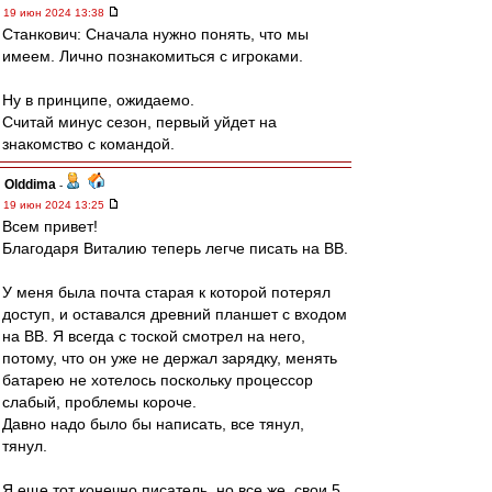
19 июн 2024 13:38
Станкович: Сначала нужно понять, что мы
имеем. Лично познакомиться с игроками.
Ну в принципе, ожидаемо.
Считай минус сезон, первый уйдет на
знакомство с командой.
Olddima
-
19 июн 2024 13:25
Всем привет!
Благодаря Виталию теперь легче писать на ВВ.
У меня была почта старая к которой потерял
доступ, и оставался древний планшет с входом
на ВВ. Я всегда с тоской смотрел на него,
потому, что он уже не держал зарядку, менять
батарею не хотелось поскольку процессор
слабый, проблемы короче.
Давно надо было бы написать, все тянул,
тянул.
Я еще тот конечно писатель, но все же, свои 5