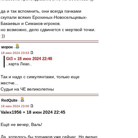
да и так вспомнить, они всегда пачками
скупали всяких Ерохиных-Новосельцевых-
Бакаевых и Симаков-игроков.
но возможно, дело сдвинется с мертвой точки.
:))
морон
-
18 июн 2024 23:03
Gt3 » 18 июн 2024 22:48
..карта Леао..
Так и надо с симулянтами, только еще
жестче...
Судьи на ЧЕ великолепны
RedQuite
-
18 июн 2024 23:00
Valex1956 » 18 июн 2024 22:45
Ещё не вечер, Валь!
Да, хотелось бы топчиков уже сейчас. Но видно