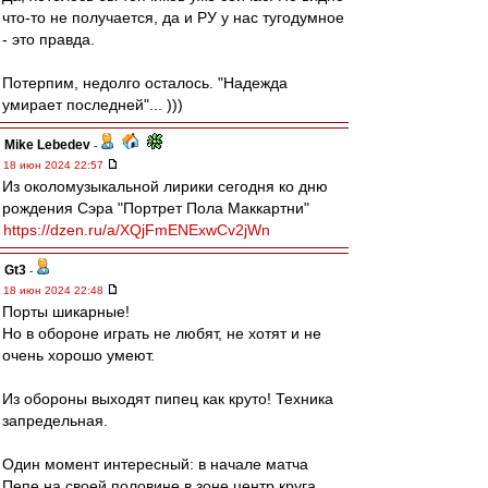
что-то не получается, да и РУ у нас тугодумное
- это правда.
Потерпим, недолго осталось. "Надежда
умирает последней"... )))
Mike Lebedev
-
18 июн 2024 22:57
Из околомузыкальной лирики сегодня ко дню
рождения Сэра "Портрет Пола Маккартни"
https://dzen.ru/a/XQjFmENExwCv2jWn
Gt3
-
18 июн 2024 22:48
Порты шикарные!
Но в обороне играть не любят, не хотят и не
очень хорошо умеют.
Из обороны выходят пипец как круто! Техника
запредельная.
Один момент интересный: в начале матча
Пепе на своей половине в зоне центр круга