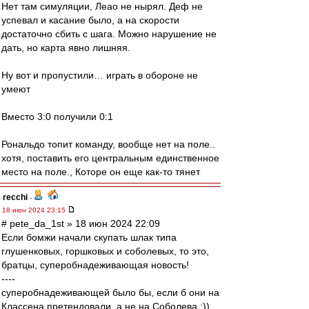
Нет там симуляции, Леао не нырял. Деф не
успевал и касание было, а на скорости
достаточно сбить с шага. Можно нарушение не
дать, но карта явно лишняя.
Ну вот и пропустили… играть в обороне не
умеют
Вместо 3:0 получили 0:1
Рональдо топит команду, вообще нет на поле..
хотя, поставить его центральным единственное
место на поле., Которе он еще как-то тянет
recchi
-
18 июн 2024 23:15
# pete_da_1st » 18 июн 2024 22:09
Если бомжи начали скупать шлак типа
глушенковых, горшковых и соболевых, то это,
братцы, суперобнадеживающая новость!
----
суперобнадеживающей было бы, если б они на
Классена претендовали, а не на Соболева :))