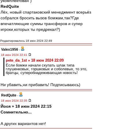
укомплектован")
RedQuite
Лёх, новый спартаковский менеджмент всерьёз
собрался бросить вызов бомжам,так?Где
впечатляющие суммы трансферов и супер
игроки,которых ты предрекал?)
Редактировалось 18 июн 2024 22:49
Valex1956
-
18 июн 2024 22:41
pete_da_1st » 18 июн 2024 22:09
Если бомжи начали скупать шлак типа
глушенковых, горшковых и соболевых, то это,
братцы, суперобнадеживающая новость!
Ни убавить,ни прибавить! Подписываюсь)
RedQuite
-
18 июн 2024 22:35
Йося » 18 июн 2024 22:15
Сомнительно...
А других вариантов нет!