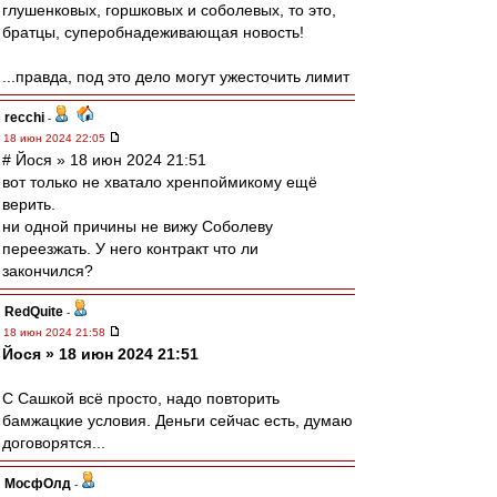
глушенковых, горшковых и соболевых, то это,
братцы, суперобнадеживающая новость!
...правда, под это дело могут ужесточить лимит
recchi
-
18 июн 2024 22:05
# Йося » 18 июн 2024 21:51
вот только не хватало хренпоймикому ещё
верить.
ни одной причины не вижу Соболеву
переезжать. У него контракт что ли
закончился?
RedQuite
-
18 июн 2024 21:58
Йося » 18 июн 2024 21:51
С Сашкой всё просто, надо повторить
бамжацкие условия. Деньги сейчас есть, думаю
договорятся...
МосфОлд
-