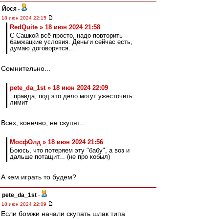
Йося
-
18 июн 2024 22:15
RedQuite » 18 июн 2024 21:58
С Сашкой всё просто, надо повторить
бамжацкие условия. Деньги сейчас есть,
думаю договорятся...
Сомнительно...
pete_da_1st » 18 июн 2024 22:09
..правда, под это дело могут ужесточить
лимит
Всех, конечно, не скупят...
МосфОлд » 18 июн 2024 21:56
Боюсь, что потеряем эту "бабу", а воз и
дальше потащит... (не про кобыл)
А кем играть то будем?
pete_da_1st
-
18 июн 2024 22:09
Если бомжи начали скупать шлак типа