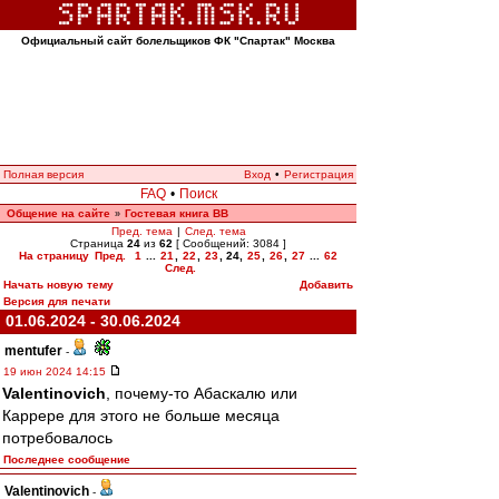
Официальный сайт болельщиков ФК "Спартак" Москва
Полная версия
Вход
•
Регистрация
FAQ
•
Поиск
Общение на сайте
Гостевая книга ВВ
»
Пред. тема
|
След. тема
Страница
24
из
62
[ Сообщений: 3084 ]
На страницу
Пред.
1
...
21
,
22
,
23
,
24
,
25
,
26
,
27
...
62
След.
Начать новую тему
Добавить
Версия для печати
01.06.2024 - 30.06.2024
mentufer
-
19 июн 2024 14:15
Valentinovich
, почему-то Абаскалю или
Каррере для этого не больше месяца
потребовалось
Последнее сообщение
Valentinovich
-