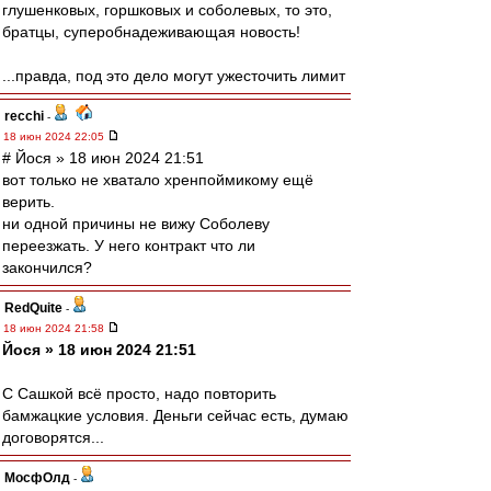
глушенковых, горшковых и соболевых, то это,
братцы, суперобнадеживающая новость!
...правда, под это дело могут ужесточить лимит
recchi
-
18 июн 2024 22:05
# Йося » 18 июн 2024 21:51
вот только не хватало хренпоймикому ещё
верить.
ни одной причины не вижу Соболеву
переезжать. У него контракт что ли
закончился?
RedQuite
-
18 июн 2024 21:58
Йося » 18 июн 2024 21:51
С Сашкой всё просто, надо повторить
бамжацкие условия. Деньги сейчас есть, думаю
договорятся...
МосфОлд
-