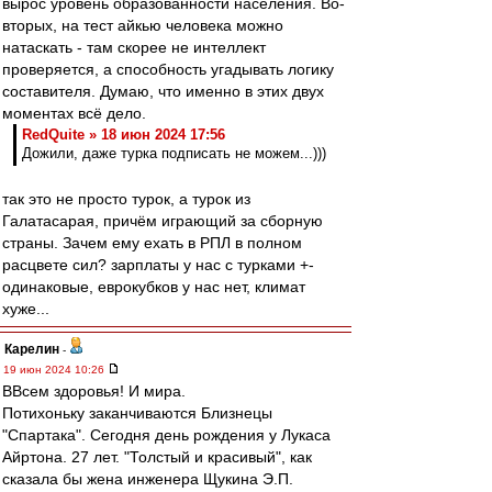
вырос уровень образованности населения. Во-
вторых, на тест айкью человека можно
натаскать - там скорее не интеллект
проверяется, а способность угадывать логику
составителя. Думаю, что именно в этих двух
моментах всё дело.
RedQuite » 18 июн 2024 17:56
Дожили, даже турка подписать не можем...)))
так это не просто турок, а турок из
Галатасарая, причём играющий за сборную
страны. Зачем ему ехать в РПЛ в полном
расцвете сил? зарплаты у нас с турками +-
одинаковые, еврокубков у нас нет, климат
хуже...
Карелин
-
19 июн 2024 10:26
ВВсем здоровья! И мира.
Потихоньку заканчиваются Близнецы
"Спартака". Сегодня день рождения у Лукаса
Айртона. 27 лет. "Толстый и красивый", как
сказала бы жена инженера Щукина Э.П.