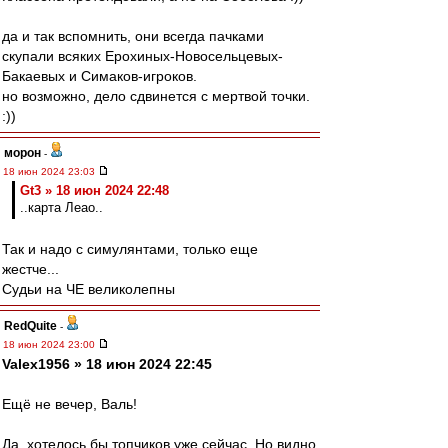
да и так вспомнить, они всегда пачками
скупали всяких Ерохиных-Новосельцевых-
Бакаевых и Симаков-игроков.
но возможно, дело сдвинется с мертвой точки.
:))
морон
-
18 июн 2024 23:03
Gt3 » 18 июн 2024 22:48
..карта Леао..
Так и надо с симулянтами, только еще
жестче...
Судьи на ЧЕ великолепны
RedQuite
-
18 июн 2024 23:00
Valex1956 » 18 июн 2024 22:45
Ещё не вечер, Валь!
Да, хотелось бы топчиков уже сейчас. Но видно