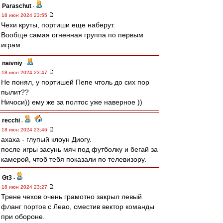
Paraschut
-
18 июн 2024 23:55
Чехи круты, портиши еще наберут.
Вообще самая огненная группа по первым
играм.
naivniy
-
18 июн 2024 23:47
Не понял, у портишей Пепе чтоль до сих пор
пылит??
Ничоси)) ему же за полтос уже наверное ))
recchi
-
18 июн 2024 23:46
ахаха - глупый клоун Диогу.
после игры засунь мяч под футболку и бегай за
камерой, чтоб тебя показали по телевизору.
Gt3
-
18 июн 2024 23:27
Трене чехов очень грамотно закрыл левый
фланг портов с Леао, сместив вектор команды
при обороне.