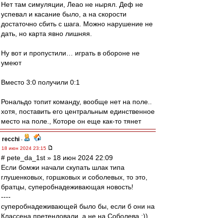
Нет там симуляции, Леао не нырял. Деф не
успевал и касание было, а на скорости
достаточно сбить с шага. Можно нарушение не
дать, но карта явно лишняя.
Ну вот и пропустили… играть в обороне не
умеют
Вместо 3:0 получили 0:1
Рональдо топит команду, вообще нет на поле..
хотя, поставить его центральным единственное
место на поле., Которе он еще как-то тянет
recchi
-
18 июн 2024 23:15
# pete_da_1st » 18 июн 2024 22:09
Если бомжи начали скупать шлак типа
глушенковых, горшковых и соболевых, то это,
братцы, суперобнадеживающая новость!
----
суперобнадеживающей было бы, если б они на
Классена претендовали, а не на Соболева :))