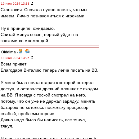
19 июн 2024 13:38
Станкович: Сначала нужно понять, что мы
имеем. Лично познакомиться с игроками.
Ну в принципе, ожидаемо.
Считай минус сезон, первый уйдет на
знакомство с командой.
Olddima
-
19 июн 2024 13:25
Всем привет!
Благодаря Виталию теперь легче писать на ВВ.
У меня была почта старая к которой потерял
доступ, и оставался древний планшет с входом
на ВВ. Я всегда с тоской смотрел на него,
потому, что он уже не держал зарядку, менять
батарею не хотелось поскольку процессор
слабый, проблемы короче.
Давно надо было бы написать, все тянул,
тянул.
Я еще тот конечно писатель, но все же, свои 5