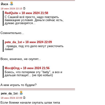
Йося
-
18 июн 2024 22:15
RedQuite » 18 июн 2024 21:58
С Сашкой всё просто, надо повторить
бамжацкие условия. Деньги сейчас есть,
думаю договорятся...
Сомнительно...
pete_da_1st » 18 июн 2024 22:09
..правда, под это дело могут ужесточить
лимит
Всех, конечно, не скупят...
МосфОлд » 18 июн 2024 21:56
Боюсь, что потеряем эту "бабу", а воз и
дальше потащит... (не про кобыл)
А кем играть то будем?
pete_da_1st
-
18 июн 2024 22:09
Если бомжи начали скупать шлак типа