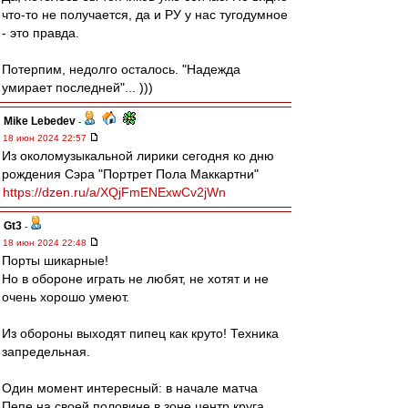
что-то не получается, да и РУ у нас тугодумное
- это правда.
Потерпим, недолго осталось. "Надежда
умирает последней"... )))
Mike Lebedev
-
18 июн 2024 22:57
Из околомузыкальной лирики сегодня ко дню
рождения Сэра "Портрет Пола Маккартни"
https://dzen.ru/a/XQjFmENExwCv2jWn
Gt3
-
18 июн 2024 22:48
Порты шикарные!
Но в обороне играть не любят, не хотят и не
очень хорошо умеют.
Из обороны выходят пипец как круто! Техника
запредельная.
Один момент интересный: в начале матча
Пепе на своей половине в зоне центр круга