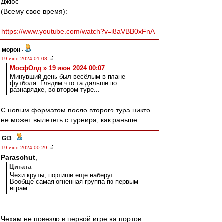
Джюс
(Всему свое время):
https://www.youtube.com/watch?v=i8aVBB0xFnA
морон
-
19 июн 2024 01:08
МосфОлд » 19 июн 2024 00:07
Минувший день был весёлым в плане
футбола. Глядим что та дальше по
разнарядке, во втором туре...
С новым форматом после второго тура никто
не может вылететь с турнира, как раньше
Gt3
-
19 июн 2024 00:29
Paraschut
,
Цитата
Чехи круты, портиши еще наберут.
Вообще самая огненная группа по первым
играм.
Чехам не повезло в первой игре на портов