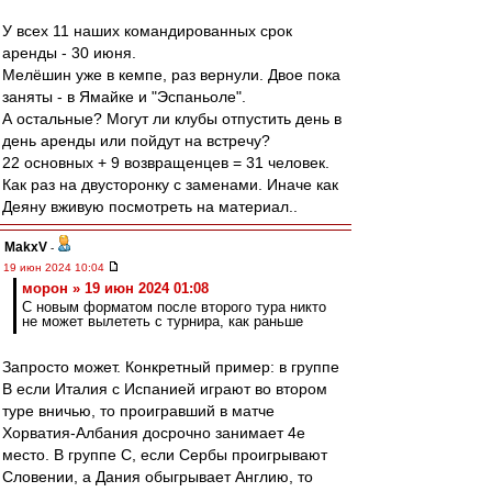
У всех 11 наших командированных срок
аренды - 30 июня.
Мелёшин уже в кемпе, раз вернули. Двое пока
заняты - в Ямайке и "Эспаньоле".
А остальные? Могут ли клубы отпустить день в
день аренды или пойдут на встречу?
22 основных + 9 возвращенцев = 31 человек.
Как раз на двусторонку с заменами. Иначе как
Деяну вживую посмотреть на материал..
MakxV
-
19 июн 2024 10:04
морон » 19 июн 2024 01:08
С новым форматом после второго тура никто
не может вылететь с турнира, как раньше
Запросто может. Конкретный пример: в группе
B если Италия с Испанией играют во втором
туре вничью, то проигравший в матче
Хорватия-Албания досрочно занимает 4е
место. В группе C, если Сербы проигрывают
Словении, а Дания обыгрывает Англию, то