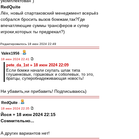
укомплектован")
RedQuite
Лёх, новый спартаковский менеджмент всерьёз
собрался бросить вызов бомжам,так?Где
впечатляющие суммы трансферов и супер
игроки,которых ты предрекал?)
Редактировалось 18 июн 2024 22:49
Valex1956
-
18 июн 2024 22:41
pete_da_1st » 18 июн 2024 22:09
Если бомжи начали скупать шлак типа
глушенковых, горшковых и соболевых, то это,
братцы, суперобнадеживающая новость!
Ни убавить,ни прибавить! Подписываюсь)
RedQuite
-
18 июн 2024 22:35
Йося » 18 июн 2024 22:15
Сомнительно...
А других вариантов нет!