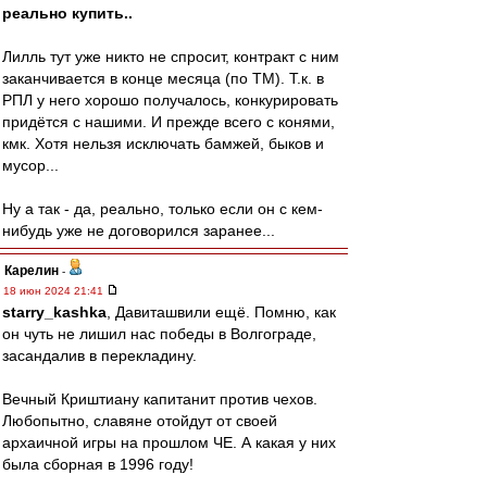
реально купить..
Лилль тут уже никто не спросит, контракт с ним
заканчивается в конце месяца (по ТМ). Т.к. в
РПЛ у него хорошо получалось, конкурировать
придётся с нашими. И прежде всего с конями,
кмк. Хотя нельзя исключать бамжей, быков и
мусор...
Ну а так - да, реально, только если он с кем-
нибудь уже не договорился заранее...
Карелин
-
18 июн 2024 21:41
starry_kashka
, Давиташвили ещё. Помню, как
он чуть не лишил нас победы в Волгограде,
засандалив в перекладину.
Вечный Криштиану капитанит против чехов.
Любопытно, славяне отойдут от своей
архаичной игры на прошлом ЧЕ. А какая у них
была сборная в 1996 году!