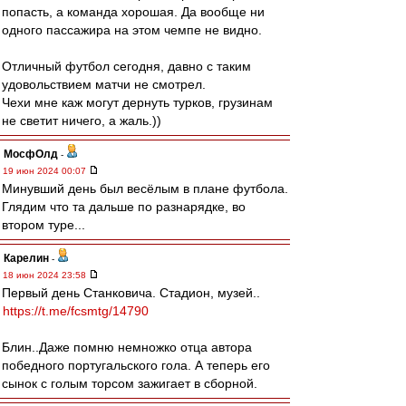
попасть, а команда хорошая. Да вообще ни
одного пассажира на этом чемпе не видно.
Отличный футбол сегодня, давно с таким
удовольствием матчи не смотрел.
Чехи мне каж могут дернуть турков, грузинам
не светит ничего, а жаль.))
МосфОлд
-
19 июн 2024 00:07
Минувший день был весёлым в плане футбола.
Глядим что та дальше по разнарядке, во
втором туре...
Карелин
-
18 июн 2024 23:58
Первый день Станковича. Стадион, музей..
https://t.me/fcsmtg/14790
Блин..Даже помню немножко отца автора
победного португальского гола. А теперь его
сынок с голым торсом зажигает в сборной.