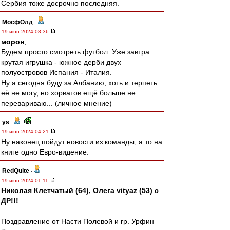
Сербия тоже досрочно последняя.
МосфОлд
-
19 июн 2024 08:36
морон
,
Будем просто смотреть футбол. Уже завтра
крутая игрушка - южное дерби двух
полуостровов Испания - Италия.
Ну а сегодня буду за Албанию, хоть и терпеть
её не могу, но хорватов ещё больше не
перевариваю... (личное мнение)
ys
-
19 июн 2024 04:21
Ну наконец пойдут новости из команды, а то на
книге одно Евро-видение.
RedQuite
-
19 июн 2024 01:11
Николая Клетчатый (64), Олега vityaz (53) с
ДР!!!
Поздравление от Насти Полевой и гр. Урфин