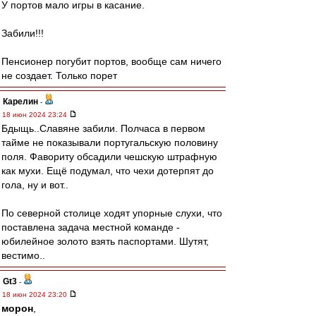
У портов мало игры в касание.
Забили!!!
Пенсионер погубит портов, вообще сам ничего
не создает. Только порет
Карелин
-
18 июн 2024 23:24
Бдыщь..Славяне забили. Полчаса в первом
тайме не показывали португальскую половину
поля. Фавориту обсадили чешскую штрафную
как мухи. Ещё подумал, что чехи дотерпят до
гола, ну и вот..
По северной столице ходят упорные слухи, что
поставлена задача местной команде -
юбилейное золото взять паспортами. Шутят,
вестимо..
Gt3
-
18 июн 2024 23:20
морон
,