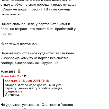
отдал слабую по силе передачу правому дефу
. Сразу же пошел прессинг! В ту же секунду!
Было опасно.
Никого сильнее Пепе у портов нет? Опыт и
боец, но возраст.. это может быть проблемой у
портов.
Чехи чудом держаться..
Первый матч странное судейство..карта Леао..
и коробочка кому-то из портов без свистка
вообще, смотрелось как нарушение.
Valex1956
-
18 июн 2024 22:45
авоська » 18 июн 2024 17:18
Амарал этот по идее должен был уже
парочку ценных португало-бразильцев
предложить.
И тишина.
Не удивлюсь,услышав от Станковича "состав