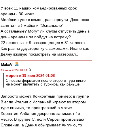
У всех 11 наших командированных срок
аренды - 30 июня.
Мелёшин уже в кемпе, раз вернули. Двое пока
заняты - в Ямайке и "Эспаньоле".
А остальные? Могут ли клубы отпустить день в
день аренды или пойдут на встречу?
22 основных + 9 возвращенцев = 31 человек.
Как раз на двусторонку с заменами. Иначе как
Деяну вживую посмотреть на материал..
MakxV
-
19 июн 2024 10:04
морон » 19 июн 2024 01:08
С новым форматом после второго тура никто
не может вылететь с турнира, как раньше
Запросто может. Конкретный пример: в группе
B если Италия с Испанией играют во втором
туре вничью, то проигравший в матче
Хорватия-Албания досрочно занимает 4е
место. В группе C, если Сербы проигрывают
Словении, а Дания обыгрывает Англию, то