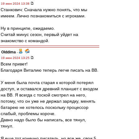
19 июн 2024 13:38
Станкович: Сначала нужно понять, что мы
имеем. Лично познакомиться с игроками.
Ну в принципе, ожидаемо.
Считай минус сезон, первый уйдет на
знакомство с командой.
Olddima
-
19 июн 2024 13:25
Всем привет!
Благодаря Виталию теперь легче писать на ВВ.
У меня была почта старая к которой потерял
доступ, и оставался древний планшет с входом
на ВВ. Я всегда с тоской смотрел на него,
потому, что он уже не держал зарядку, менять
батарею не хотелось поскольку процессор
слабый, проблемы короче.
Давно надо было бы написать, все тянул,
тянул.
Я еще тот конечно писатель, но все же, свои 5