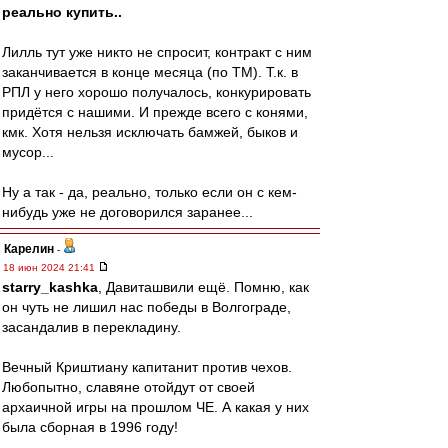
реально купить..
Лилль тут уже никто не спросит, контракт с ним
заканчивается в конце месяца (по ТМ). Т.к. в
РПЛ у него хорошо получалось, конкурировать
придётся с нашими. И прежде всего с конями,
кмк. Хотя нельзя исключать бамжей, быков и
мусор...
Ну а так - да, реально, только если он с кем-
нибудь уже не договорился заранее...
Карелин
-
18 июн 2024 21:41
starry_kashka
, Давиташвили ещё. Помню, как
он чуть не лишил нас победы в Волгограде,
засандалив в перекладину.
Вечный Криштиану капитанит против чехов.
Любопытно, славяне отойдут от своей
архаичной игры на прошлом ЧЕ. А какая у них
была сборная в 1996 году!