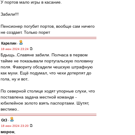
У портов мало игры в касание.
Забили!!!
Пенсионер погубит портов, вообще сам ничего
не создает. Только порет
Карелин
-
18 июн 2024 23:24
Бдыщь..Славяне забили. Полчаса в первом
тайме не показывали португальскую половину
поля. Фавориту обсадили чешскую штрафную
как мухи. Ещё подумал, что чехи дотерпят до
гола, ну и вот..
По северной столице ходят упорные слухи, что
поставлена задача местной команде -
юбилейное золото взять паспортами. Шутят,
вестимо..
Gt3
-
18 июн 2024 23:20
морон
,