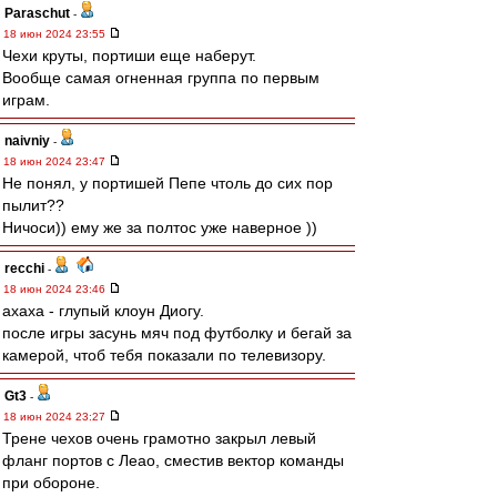
Paraschut
-
18 июн 2024 23:55
Чехи круты, портиши еще наберут.
Вообще самая огненная группа по первым
играм.
naivniy
-
18 июн 2024 23:47
Не понял, у портишей Пепе чтоль до сих пор
пылит??
Ничоси)) ему же за полтос уже наверное ))
recchi
-
18 июн 2024 23:46
ахаха - глупый клоун Диогу.
после игры засунь мяч под футболку и бегай за
камерой, чтоб тебя показали по телевизору.
Gt3
-
18 июн 2024 23:27
Трене чехов очень грамотно закрыл левый
фланг портов с Леао, сместив вектор команды
при обороне.