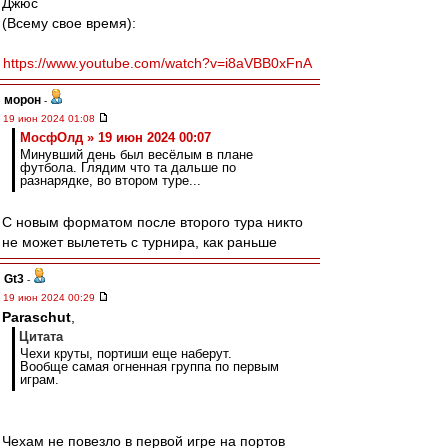
Джюс
(Всему свое время):
https://www.youtube.com/watch?v=i8aVBB0xFnA
морон
-
19 июн 2024 01:08
МосфОлд » 19 июн 2024 00:07
Минувший день был весёлым в плане
футбола. Глядим что та дальше по
разнарядке, во втором туре...
С новым форматом после второго тура никто
не может вылететь с турнира, как раньше
Gt3
-
19 июн 2024 00:29
Paraschut
,
Цитата
Чехи круты, портиши еще наберут.
Вообще самая огненная группа по первым
играм.
Чехам не повезло в первой игре на портов