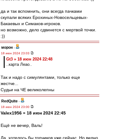
да и так вспомнить, они всегда пачками
скупали всяких Ерохиных-Новосельцевых-
Бакаевых и Симаков-игроков.
но возможно, дело сдвинется с мертвой точки.
:))
морон
-
18 июн 2024 23:03
Gt3 » 18 июн 2024 22:48
..карта Леао..
Так и надо с симулянтами, только еще
жестче...
Судьи на ЧЕ великолепны
RedQuite
-
18 июн 2024 23:00
Valex1956 » 18 июн 2024 22:45
Ещё не вечер, Валь!
Да, хотелось бы топчиков уже сейчас. Но видно