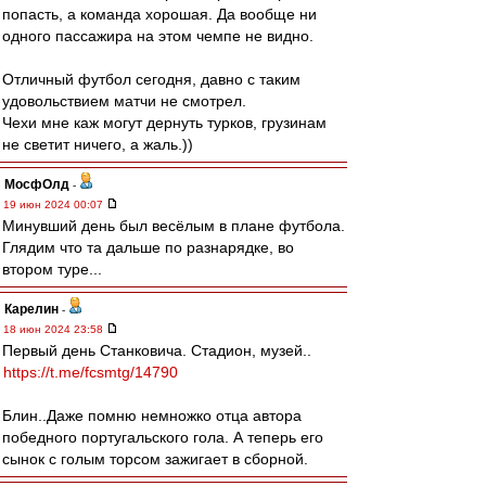
попасть, а команда хорошая. Да вообще ни
одного пассажира на этом чемпе не видно.
Отличный футбол сегодня, давно с таким
удовольствием матчи не смотрел.
Чехи мне каж могут дернуть турков, грузинам
не светит ничего, а жаль.))
МосфОлд
-
19 июн 2024 00:07
Минувший день был весёлым в плане футбола.
Глядим что та дальше по разнарядке, во
втором туре...
Карелин
-
18 июн 2024 23:58
Первый день Станковича. Стадион, музей..
https://t.me/fcsmtg/14790
Блин..Даже помню немножко отца автора
победного португальского гола. А теперь его
сынок с голым торсом зажигает в сборной.