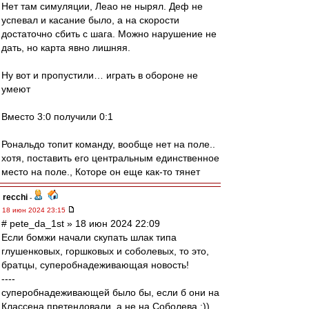
Нет там симуляции, Леао не нырял. Деф не
успевал и касание было, а на скорости
достаточно сбить с шага. Можно нарушение не
дать, но карта явно лишняя.
Ну вот и пропустили… играть в обороне не
умеют
Вместо 3:0 получили 0:1
Рональдо топит команду, вообще нет на поле..
хотя, поставить его центральным единственное
место на поле., Которе он еще как-то тянет
recchi
-
18 июн 2024 23:15
# pete_da_1st » 18 июн 2024 22:09
Если бомжи начали скупать шлак типа
глушенковых, горшковых и соболевых, то это,
братцы, суперобнадеживающая новость!
----
суперобнадеживающей было бы, если б они на
Классена претендовали, а не на Соболева :))