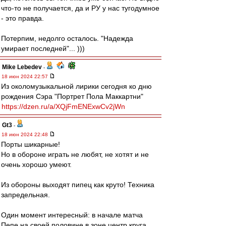
что-то не получается, да и РУ у нас тугодумное
- это правда.
Потерпим, недолго осталось. "Надежда
умирает последней"... )))
Mike Lebedev
-
18 июн 2024 22:57
Из околомузыкальной лирики сегодня ко дню
рождения Сэра "Портрет Пола Маккартни"
https://dzen.ru/a/XQjFmENExwCv2jWn
Gt3
-
18 июн 2024 22:48
Порты шикарные!
Но в обороне играть не любят, не хотят и не
очень хорошо умеют.
Из обороны выходят пипец как круто! Техника
запредельная.
Один момент интересный: в начале матча
Пепе на своей половине в зоне центр круга