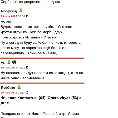
Сербия тоже досрочно последняя.
МосфОлд
-
19 июн 2024 08:36
морон
,
Будем просто смотреть футбол. Уже завтра
крутая игрушка - южное дерби двух
полуостровов Испания - Италия.
Ну а сегодня буду за Албанию, хоть и терпеть
её не могу, но хорватов ещё больше не
перевариваю... (личное мнение)
ys
-
19 июн 2024 04:21
Ну наконец пойдут новости из команды, а то на
книге одно Евро-видение.
RedQuite
-
19 июн 2024 01:11
Николая Клетчатый (64), Олега vityaz (53) с
ДР!!!
Поздравление от Насти Полевой и гр. Урфин