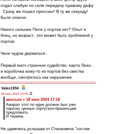
отдал слабую по силе передачу правому дефу
. Сразу же пошел прессинг! В ту же секунду!
Было опасно.
Никого сильнее Пепе у портов нет? Опыт и
боец, но возраст.. это может быть проблемой у
портов.
Чехи чудом держаться..
Первый матч странное судейство..карта Леао..
и коробочка кому-то из портов без свистка
вообще, смотрелось как нарушение.
Valex1956
-
18 июн 2024 22:45
авоська » 18 июн 2024 17:18
Амарал этот по идее должен был уже
парочку ценных португало-бразильцев
предложить.
И тишина.
Не удивлюсь,услышав от Станковича "состав