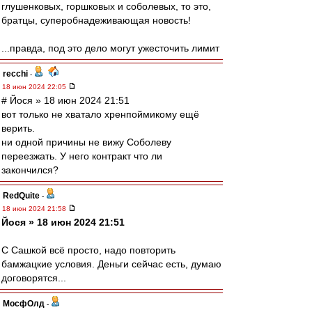
глушенковых, горшковых и соболевых, то это,
братцы, суперобнадеживающая новость!
...правда, под это дело могут ужесточить лимит
recchi
-
18 июн 2024 22:05
# Йося » 18 июн 2024 21:51
вот только не хватало хренпоймикому ещё
верить.
ни одной причины не вижу Соболеву
переезжать. У него контракт что ли
закончился?
RedQuite
-
18 июн 2024 21:58
Йося » 18 июн 2024 21:51
С Сашкой всё просто, надо повторить
бамжацкие условия. Деньги сейчас есть, думаю
договорятся...
МосфОлд
-