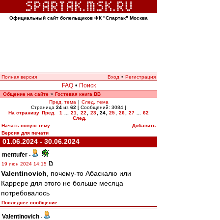
Официальный сайт болельщиков ФК "Спартак" Москва
Полная версия
Вход
•
Регистрация
FAQ
•
Поиск
Общение на сайте
Гостевая книга ВВ
»
Пред. тема
|
След. тема
Страница
24
из
62
[ Сообщений: 3084 ]
На страницу
Пред.
1
...
21
,
22
,
23
,
24
,
25
,
26
,
27
...
62
След.
Начать новую тему
Добавить
Версия для печати
01.06.2024 - 30.06.2024
mentufer
-
19 июн 2024 14:15
Valentinovich
, почему-то Абаскалю или
Каррере для этого не больше месяца
потребовалось
Последнее сообщение
Valentinovich
-