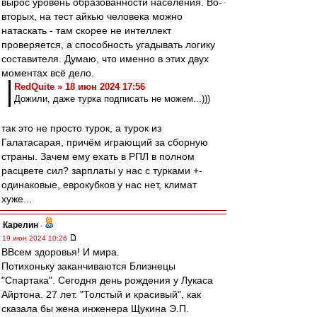
вырос уровень образованности населения. Во-
вторых, на тест айкью человека можно
натаскать - там скорее не интеллект
проверяется, а способность угадывать логику
составителя. Думаю, что именно в этих двух
моментах всё дело.
RedQuite » 18 июн 2024 17:56
Дожили, даже турка подписать не можем...)))
так это не просто турок, а турок из
Галатасарая, причём играющий за сборную
страны. Зачем ему ехать в РПЛ в полном
расцвете сил? зарплаты у нас с турками +-
одинаковые, еврокубков у нас нет, климат
хуже...
Карелин
-
19 июн 2024 10:26
ВВсем здоровья! И мира.
Потихоньку заканчиваются Близнецы
"Спартака". Сегодня день рождения у Лукаса
Айртона. 27 лет. "Толстый и красивый", как
сказала бы жена инженера Щукина Э.П.