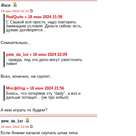
Йося
-
18 июн 2024 22:15
RedQuite » 18 июн 2024 21:58
С Сашкой всё просто, надо повторить
бамжацкие условия. Деньги сейчас есть,
думаю договорятся...
Сомнительно...
pete_da_1st » 18 июн 2024 22:09
..правда, под это дело могут ужесточить
лимит
Всех, конечно, не скупят...
МосфОлд » 18 июн 2024 21:56
Боюсь, что потеряем эту "бабу", а воз и
дальше потащит... (не про кобыл)
А кем играть то будем?
pete_da_1st
-
18 июн 2024 22:09
Если бомжи начали скупать шлак типа