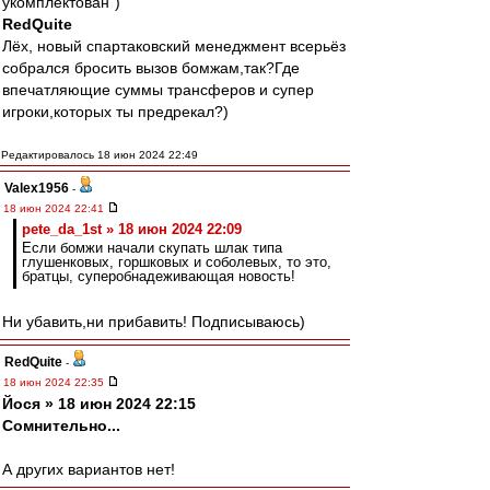
укомплектован")
RedQuite
Лёх, новый спартаковский менеджмент всерьёз
собрался бросить вызов бомжам,так?Где
впечатляющие суммы трансферов и супер
игроки,которых ты предрекал?)
Редактировалось 18 июн 2024 22:49
Valex1956
-
18 июн 2024 22:41
pete_da_1st » 18 июн 2024 22:09
Если бомжи начали скупать шлак типа
глушенковых, горшковых и соболевых, то это,
братцы, суперобнадеживающая новость!
Ни убавить,ни прибавить! Подписываюсь)
RedQuite
-
18 июн 2024 22:35
Йося » 18 июн 2024 22:15
Сомнительно...
А других вариантов нет!