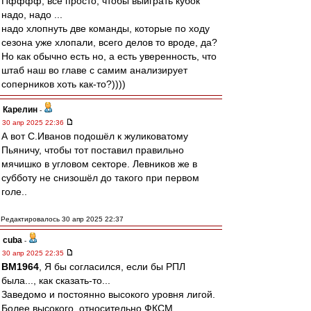
Пфффф, все просто, чтобы выиграть кубок
надо, надо ...
надо хлопнуть две команды, которые по ходу
сезона уже хлопали, всего делов то вроде, да?
Но как обычно есть но, а есть уверенность, что
штаб наш во главе с самим анализирует
соперников хоть как-то?))))
Карелин
-
30 апр 2025 22:36
А вот С.Иванов подошёл к жуликоватому
Пьяничу, чтобы тот поставил правильно
мячишко в угловом секторе. Левников же в
субботу не снизошёл до такого при первом
голе..
Редактировалось 30 апр 2025 22:37
cuba
-
30 апр 2025 22:35
BM1964
, Я бы согласился, если бы РПЛ
была..., как сказать-то...
Заведомо и постоянно высокого уровня лигой.
Более высокого, относительно ФКСМ.