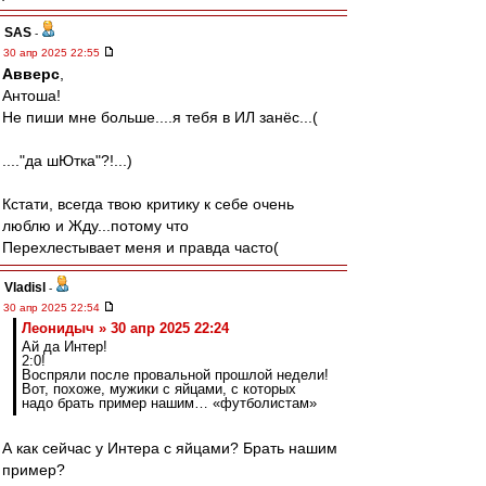
SAS
-
30 апр 2025 22:55
Авверс
,
Антоша!
Не пиши мне больше....я тебя в ИЛ занёс...(
...."да шЮтка"?!...)
Кстати, всегда твою критику к себе очень
люблю и Жду...потому что
Перехлестывает меня и правда часто(
Vladisl
-
30 апр 2025 22:54
Леонидыч » 30 апр 2025 22:24
Ай да Интер!
2:0!
Воспряли после провальной прошлой недели!
Вот, похоже, мужики с яйцами, с которых
надо брать пример нашим… «футболистам»
А как сейчас у Интера с яйцами? Брать нашим
пример?