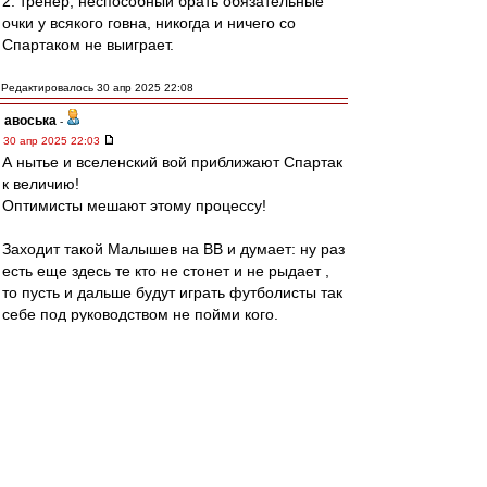
2. тренер, неспособный брать обязательные
очки у всякого говна, никогда и ничего со
Спартаком не выиграет.
Редактировалось 30 апр 2025 22:08
авоська
-
30 апр 2025 22:03
А нытье и вселенский вой приближают Спартак
к величию!
Оптимисты мешают этому процессу!
Заходит такой Малышев на ВВ и думает: ну раз
есть еще здесь те кто не стонет и не рыдает ,
то пусть и дальше будут играть футболисты так
себе под руководством не пойми кого.
Считаю надо всем начать охать и причитать .
И будет нам счастье!
Завтра и начнем)
SAS
-
30 апр 2025 21:56