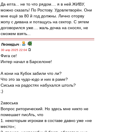
Да епта... не то что рядом.... я в ней.ЖИВУ,
можно сказать! По Ростову. Удовлетворён. Они
мне ещё за 80 й год должны. Лично оторву
жопу с дивана и потащусь на сектор. С зятем
договорился уже.... жаль дочка на сносях, не
сможем взять...
Леонидыч
-
30 апр 2025 22:04
Фига се!
Интер начал в Барселоне!
А кони на Кубок забили что ли?
Что это за чудо-юдо и них в раме?
Сиська на радостях набухался штоль?
;)
2авоська
Вопрос риторический. Но здесь мне никто не
помешает писАть, что
1. некоторым игрокам в составе давно уже «не
место»;