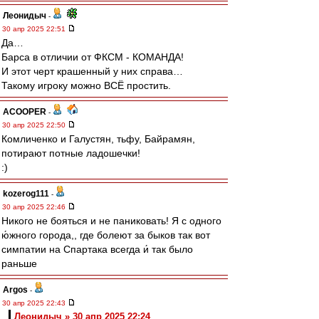
Леонидыч
-
30 апр 2025 22:51
Да…
Барса в отличии от ФКСМ - КОМАНДА!
И этот черт крашенный у них справа…
Такому игроку можно ВСЁ простить.
ACOOPER
-
30 апр 2025 22:50
Комличенко и Галустян, тьфу, Байрамян,
потирают потные ладошечки!
:)
kozerog111
-
30 апр 2025 22:46
Никого не бояться и не паниковать! Я с одного
ю́жного города,, где болеют за быков так вот
симпатии на Спартака всегда и́ так было
раньше
Argos
-
30 апр 2025 22:43
Леонидыч » 30 апр 2025 22:24