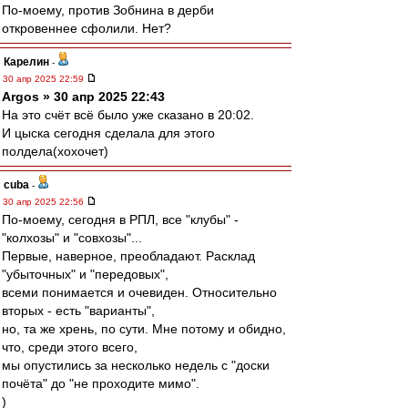
По-моему, против Зобнина в дерби
откровеннее сфолили. Нет?
Карелин
-
30 апр 2025 22:59
Argos » 30 апр 2025 22:43
На это счёт всё было уже сказано в 20:02.
И цыска сегодня сделала для этого
полдела(хохочет)
cuba
-
30 апр 2025 22:56
По-моему, сегодня в РПЛ, все "клубы" -
"колхозы" и "совхозы"...
Первые, наверное, преобладают. Расклад
"убыточных" и "передовых",
всеми понимается и очевиден. Относительно
вторых - есть "варианты",
но, та же хрень, по сути. Мне потому и обидно,
что, среди этого всего,
мы опустились за несколько недель с "доски
почёта" до "не проходите мимо".
)