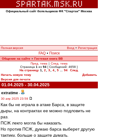
Официальный сайт болельщиков ФК "Спартак" Москва
Полная версия
Вход
•
Регистрация
FAQ
•
Поиск
Общение на сайте
Гостевая книга ВВ
»
Пред. тема
|
След. тема
Страница
1
из
94
[ Сообщений: 4658 ]
На страницу
1
,
2
,
3
,
4
,
5
...
94
След.
Начать новую тему
Добавить
Версия для печати
01.04.2025 - 30.04.2025
extratime
-
30 апр 2025 23:59
Как бы не играла в атаке Барса, в защите
дыры, на контрактах ее можно подловить не
раз.
ПСЖ лекго могла бы наказать.
Но против ПСЖ, думаю барса выберет другую
тактику, больше о защите думать.