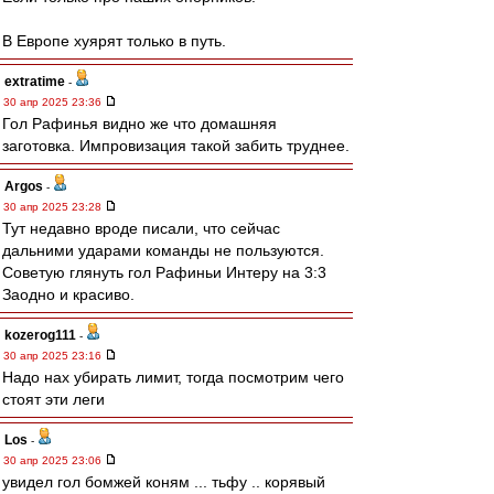
В Европе хуярят только в путь.
extratime
-
30 апр 2025 23:36
Гол Рафинья видно же что домашняя
заготовка. Импровизация такой забить труднее.
Argos
-
30 апр 2025 23:28
Тут недавно вроде писали, что сейчас
дальними ударами команды не пользуются.
Советую глянуть гол Рафиньи Интеру на 3:3
Заодно и красиво.
kozerog111
-
30 апр 2025 23:16
Надо нах убирать лимит, тогда посмотрим чего
стоят эти леги
Los
-
30 апр 2025 23:06
увидел гол бомжей коням ... тьфу .. корявый