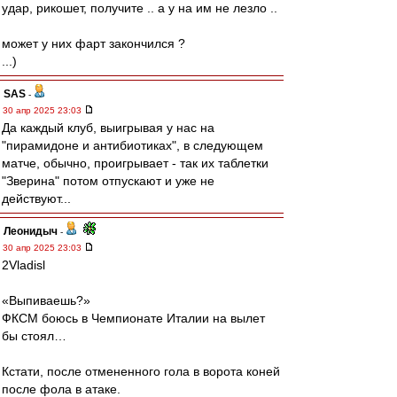
удар, рикошет, получите .. а у на им не лезло ..
может у них фарт закончился ?
...)
SAS
-
30 апр 2025 23:03
Да каждый клуб, выигрывая у нас на
"пирамидоне и антибиотиках", в следующем
матче, обычно, проигрывает - так их таблетки
"Зверина" потом отпускают и уже не
действуют...
Леонидыч
-
30 апр 2025 23:03
2Vladisl
«Выпиваешь?»
ФКСМ боюсь в Чемпионате Италии на вылет
бы стоял…
Кстати, после отмененного гола в ворота коней
после фола в атаке.