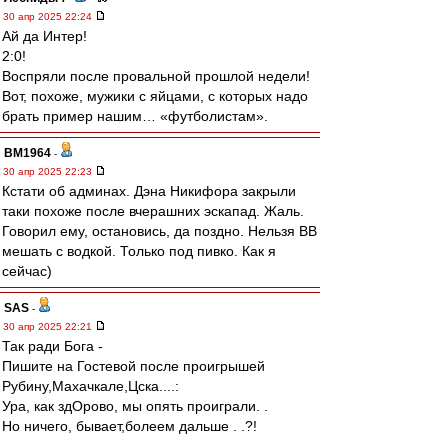
30 апр 2025 22:24
Ай да Интер!
2:0!
Воспряли после провальной прошлой недели!
Вот, похоже, мужики с яйцами, с которых надо
брать пример нашим… «футболистам».
BM1964
-
30 апр 2025 22:23
Кстати об админах. Дэна Никифора закрыли
таки похоже после вчерашних эскапад. Жаль.
Говорил ему, остановись, да поздно. Нельзя ВВ
мешать с водкой. Только под пивко. Как я
сейчас)
SAS
-
30 апр 2025 22:21
Так ради Бога -
Пишите на Гостевой после проигрышей
Рубину,Махачкале,Цска....:
Ура, как здОрово, мы опять проиграли. .
Но ничего, бывает,болеем дальше . .?!