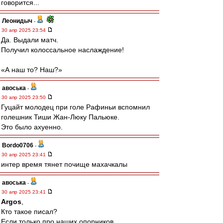
говорится...
Леонидыч
-
30 апр 2025 23:54
Да. Выдали матч.
Получил колоссальное наслаждение!
«А наш то? Наш?»
авоська
-
30 апр 2025 23:50
Гуцайт молодец при голе Рафиньи вспомнил
голешник Тиши Жан-Люку Пальюке.
Это было ахуенно.
Bordo0706
-
30 апр 2025 23:41
интер время тянет почище махачкалы
авоська
-
30 апр 2025 23:41
Argos
,
Кто такое писал?
Если только про наших опорников.