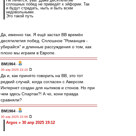
Не лечится, увы. Даже десятилетие
сплошных побед не приведёт к эйфории. Так
и будут страдать, ныть и быть всем
недовольными.
Это такой путь
Да, именно так. Я ещё застал ВВ времён
десятилетия побед. Сплошное "Романцев -
убирайся" и длинные рассуждения о том, как
плохо мы играем в Европе.
BM1964
-
30 апр 2025 22:10
Да и, как принято говорить на ВВ, это тот
редкий случай, когда согласен с Аверсом.
Интернет создан для нытиков и стонов. Но при
чем здесь Спартак?! А чо, кони правда
сравняли?
BM1964
-
30 апр 2025 22:06
Argos » 30 апр 2025 19:12