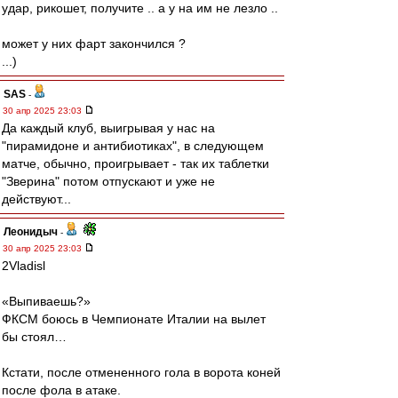
удар, рикошет, получите .. а у на им не лезло ..
может у них фарт закончился ?
...)
SAS
-
30 апр 2025 23:03
Да каждый клуб, выигрывая у нас на
"пирамидоне и антибиотиках", в следующем
матче, обычно, проигрывает - так их таблетки
"Зверина" потом отпускают и уже не
действуют...
Леонидыч
-
30 апр 2025 23:03
2Vladisl
«Выпиваешь?»
ФКСМ боюсь в Чемпионате Италии на вылет
бы стоял…
Кстати, после отмененного гола в ворота коней
после фола в атаке.