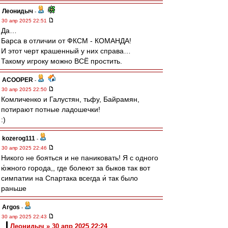
Леонидыч
-
30 апр 2025 22:51
Да…
Барса в отличии от ФКСМ - КОМАНДА!
И этот черт крашенный у них справа…
Такому игроку можно ВСЁ простить.
ACOOPER
-
30 апр 2025 22:50
Комличенко и Галустян, тьфу, Байрамян,
потирают потные ладошечки!
:)
kozerog111
-
30 апр 2025 22:46
Никого не бояться и не паниковать! Я с одного
ю́жного города,, где болеют за быков так вот
симпатии на Спартака всегда и́ так было
раньше
Argos
-
30 апр 2025 22:43
Леонидыч » 30 апр 2025 22:24