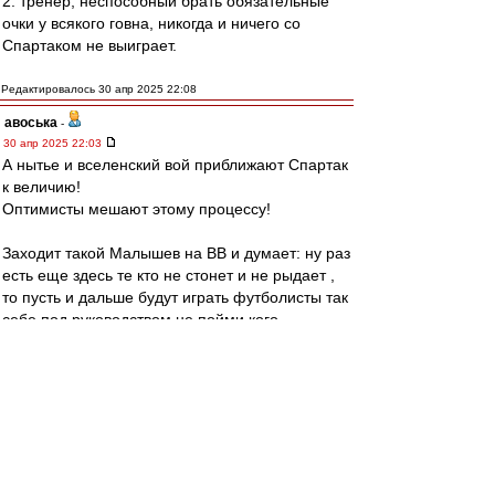
2. тренер, неспособный брать обязательные
очки у всякого говна, никогда и ничего со
Спартаком не выиграет.
Редактировалось 30 апр 2025 22:08
авоська
-
30 апр 2025 22:03
А нытье и вселенский вой приближают Спартак
к величию!
Оптимисты мешают этому процессу!
Заходит такой Малышев на ВВ и думает: ну раз
есть еще здесь те кто не стонет и не рыдает ,
то пусть и дальше будут играть футболисты так
себе под руководством не пойми кого.
Считаю надо всем начать охать и причитать .
И будет нам счастье!
Завтра и начнем)
SAS
-
30 апр 2025 21:56