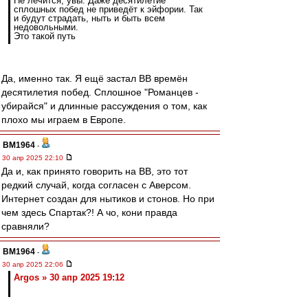
Не лечится, увы. Даже десятилетие
сплошных побед не приведёт к эйфории. Так
и будут страдать, ныть и быть всем
недовольными.
Это такой путь
Да, именно так. Я ещё застал ВВ времён
десятилетия побед. Сплошное "Романцев -
убирайся" и длинные рассуждения о том, как
плохо мы играем в Европе.
BM1964
-
30 апр 2025 22:10
Да и, как принято говорить на ВВ, это тот
редкий случай, когда согласен с Аверсом.
Интернет создан для нытиков и стонов. Но при
чем здесь Спартак?! А чо, кони правда
сравняли?
BM1964
-
30 апр 2025 22:06
Argos » 30 апр 2025 19:12