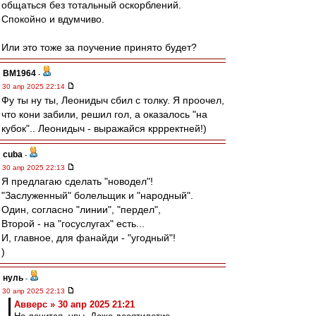
общаться без тотальный оскорблений.
Спокойно и вдумчиво.
Или это тоже за поучение принято будет?
BM1964
-
30 апр 2025 22:14
Фу ты ну ты, Леонидыч сбил с толку. Я проочел,
что кони забили, решил гол, а оказалось "на
кубок".. Леонидыч - выражайся кррректней!)
cuba
-
30 апр 2025 22:13
Я предлагаю сделать "новодел"!
"Заслуженный" болельщик и "народный".
Один, согласно "линии", "пердел",
Второй - на "госуслугах" есть...
И, главное, для фанайди - "угодный"!
)
нуль
-
30 апр 2025 22:13
Авверс » 30 апр 2025 21:21