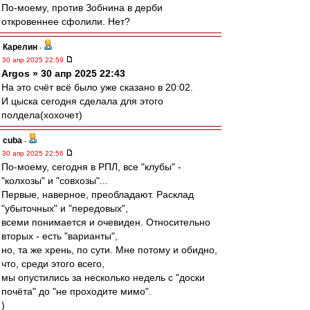
По-моему, против Зобнина в дерби
откровеннее сфолили. Нет?
Карелин
-
30 апр 2025 22:59
Argos » 30 апр 2025 22:43
На это счёт всё было уже сказано в 20:02.
И цыска сегодня сделала для этого
полдела(хохочет)
cuba
-
30 апр 2025 22:56
По-моему, сегодня в РПЛ, все "клубы" -
"колхозы" и "совхозы"...
Первые, наверное, преобладают. Расклад
"убыточных" и "передовых",
всеми понимается и очевиден. Относительно
вторых - есть "варианты",
но, та же хрень, по сути. Мне потому и обидно,
что, среди этого всего,
мы опустились за несколько недель с "доски
почёта" до "не проходите мимо".
)