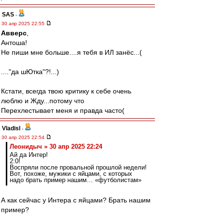
SAS
-
30 апр 2025 22:55
Авверс
,
Антоша!
Не пиши мне больше....я тебя в ИЛ занёс...(
...."да шЮтка"?!...)
Кстати, всегда твою критику к себе очень
люблю и Жду...потому что
Перехлестывает меня и правда часто(
Vladisl
-
30 апр 2025 22:54
Леонидыч » 30 апр 2025 22:24
Ай да Интер!
2:0!
Воспряли после провальной прошлой недели!
Вот, похоже, мужики с яйцами, с которых
надо брать пример нашим… «футболистам»
А как сейчас у Интера с яйцами? Брать нашим
пример?