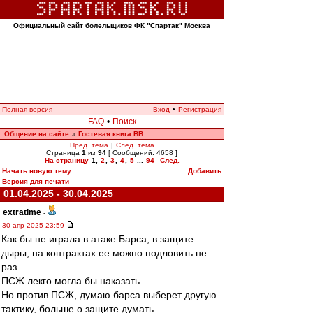
Официальный сайт болельщиков ФК "Спартак" Москва
Полная версия
Вход
•
Регистрация
FAQ
•
Поиск
Общение на сайте
Гостевая книга ВВ
»
Пред. тема
|
След. тема
Страница
1
из
94
[ Сообщений: 4658 ]
На страницу
1
,
2
,
3
,
4
,
5
...
94
След.
Начать новую тему
Добавить
Версия для печати
01.04.2025 - 30.04.2025
extratime
-
30 апр 2025 23:59
Как бы не играла в атаке Барса, в защите
дыры, на контрактах ее можно подловить не
раз.
ПСЖ лекго могла бы наказать.
Но против ПСЖ, думаю барса выберет другую
тактику, больше о защите думать.