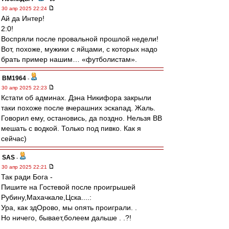
30 апр 2025 22:24
Ай да Интер!
2:0!
Воспряли после провальной прошлой недели!
Вот, похоже, мужики с яйцами, с которых надо
брать пример нашим… «футболистам».
BM1964
-
30 апр 2025 22:23
Кстати об админах. Дэна Никифора закрыли
таки похоже после вчерашних эскапад. Жаль.
Говорил ему, остановись, да поздно. Нельзя ВВ
мешать с водкой. Только под пивко. Как я
сейчас)
SAS
-
30 апр 2025 22:21
Так ради Бога -
Пишите на Гостевой после проигрышей
Рубину,Махачкале,Цска....:
Ура, как здОрово, мы опять проиграли. .
Но ничего, бывает,болеем дальше . .?!