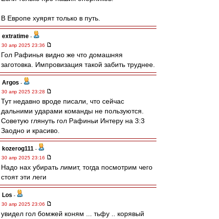
В Европе хуярят только в путь.
extratime
-
30 апр 2025 23:36
Гол Рафинья видно же что домашняя
заготовка. Импровизация такой забить труднее.
Argos
-
30 апр 2025 23:28
Тут недавно вроде писали, что сейчас
дальними ударами команды не пользуются.
Советую глянуть гол Рафиньи Интеру на 3:3
Заодно и красиво.
kozerog111
-
30 апр 2025 23:16
Надо нах убирать лимит, тогда посмотрим чего
стоят эти леги
Los
-
30 апр 2025 23:06
увидел гол бомжей коням ... тьфу .. корявый