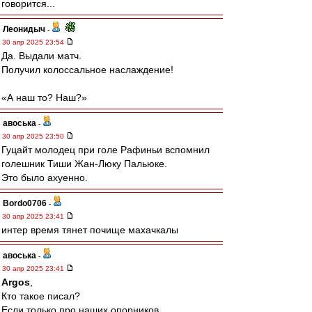
говорится...
Леонидыч
-
30 апр 2025 23:54
Да. Выдали матч.
Получил колоссальное наслаждение!
«А наш то? Наш?»
авоська
-
30 апр 2025 23:50
Гуцайт молодец при голе Рафиньи вспомнил
голешник Тиши Жан-Люку Пальюке.
Это было ахуенно.
Bordo0706
-
30 апр 2025 23:41
интер время тянет почище махачкалы
авоська
-
30 апр 2025 23:41
Argos
,
Кто такое писал?
Если только про наших опорников.