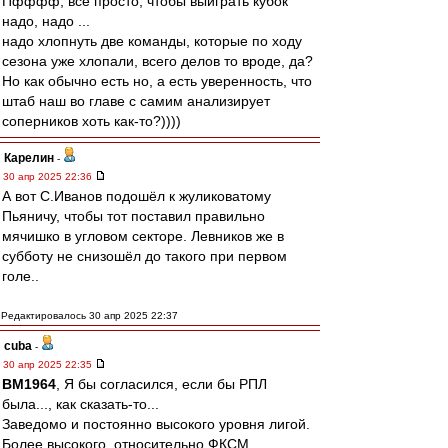
Пфффф, все просто, чтобы выиграть кубок
надо, надо ...
надо хлопнуть две команды, которые по ходу
сезона уже хлопали, всего делов то вроде, да?
Но как обычно есть но, а есть уверенность, что
штаб наш во главе с самим анализирует
соперников хоть как-то?))))
Карелин
-
30 апр 2025 22:36
А вот С.Иванов подошёл к жуликоватому
Пьяничу, чтобы тот поставил правильно
мячишко в угловом секторе. Левников же в
субботу не снизошёл до такого при первом
голе..
Редактировалось 30 апр 2025 22:37
cuba
-
30 апр 2025 22:35
BM1964
, Я бы согласился, если бы РПЛ
была..., как сказать-то...
Заведомо и постоянно высокого уровня лигой.
Более высокого, относительно ФКСМ.