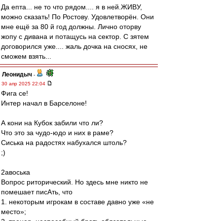
Да епта... не то что рядом.... я в ней.ЖИВУ,
можно сказать! По Ростову. Удовлетворён. Они
мне ещё за 80 й год должны. Лично оторву
жопу с дивана и потащусь на сектор. С зятем
договорился уже.... жаль дочка на сносях, не
сможем взять...
Леонидыч
-
30 апр 2025 22:04
Фига се!
Интер начал в Барселоне!
А кони на Кубок забили что ли?
Что это за чудо-юдо и них в раме?
Сиська на радостях набухался штоль?
;)
2авоська
Вопрос риторический. Но здесь мне никто не
помешает писАть, что
1. некоторым игрокам в составе давно уже «не
место»;