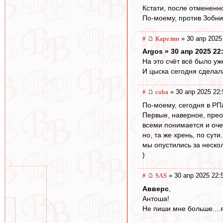
Кстати, после отмененно
По-моему, против Зобни
#
Карелин
» 30 апр 2025
Argos » 30 апр 2025 22
На это счёт всё было уж
И цыска сегодня сделал
#
cuba
» 30 апр 2025 22:
По-моему, сегодня в РПЛ,
Первые, наверное, прео
всеми понимается и оче
но, та же хрень, по сути
мы опустились за нескол
)
#
SAS
» 30 апр 2025 22:
Авверс
,
Антоша!
Не пиши мне больше....я