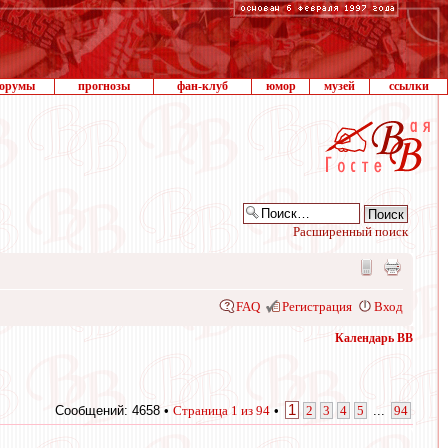
орумы
прогнозы
фан-клуб
юмор
музей
ссылки
Расширенный поиск
FAQ
Регистрация
Вход
Календарь ВВ
1
Сообщений: 4658 •
Страница
1
из
94
•
2
3
4
5
...
94