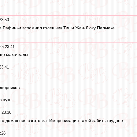
23:50
ле Рафиньи вспомнил голешник Тиши Жан-Люку Пальюке.
25 23:41
ище махачкалы
23:41
опорников.
в путь.
 23:36
то домашняя заготовка. Импровизация такой забить труднее.
:28