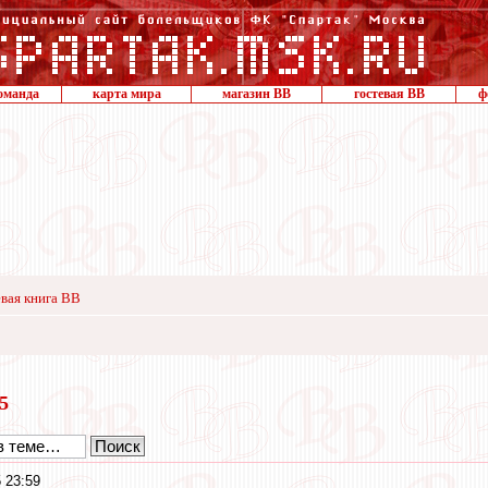
оманда
карта мира
магазин ВВ
гостевая ВВ
ф
вая книга ВВ
25
 23:59