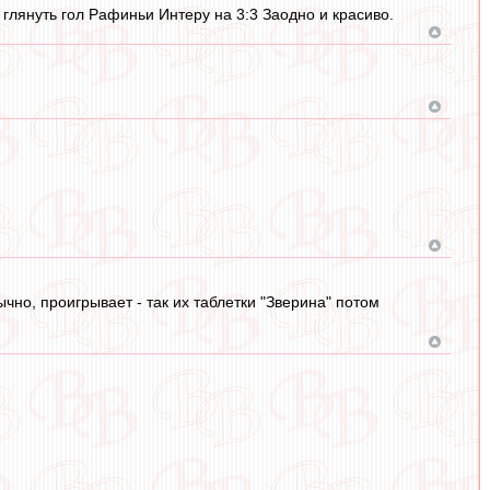
глянуть гол Рафиньи Интеру на 3:3 Заодно и красиво.
чно, проигрывает - так их таблетки "Зверина" потом