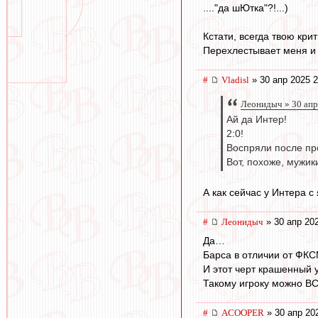
...."да шЮтка"?!...)
Кстати, всегда твою кри
Перехлестывает меня и 
#
Vladisl
» 30 апр 2025 2
Леонидыч » 30 апр
Ай да Интер!
2:0!
Воспряли после пр
Вот, похоже, мужи
А как сейчас у Интера 
#
Леонидыч
» 30 апр 20
Да…
Барса в отличии от ФК
И этот черт крашенный 
Такому игроку можно ВС
#
ACOOPER
» 30 апр 20