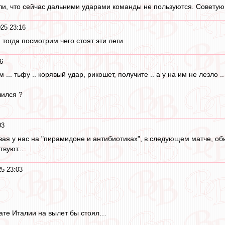
ли, что сейчас дальними ударами команды не пользуются. Советую 
25 23:16
 тогда посмотрим чего стоят эти леги
6
... тьфу .. корявый удар, рикошет, получите .. а у на им не лезло ..
чился ?
03
ая у нас на "пирамидоне и антибиотиках", в следующем матче, обы
вуют...
25 23:03
те Италии на вылет бы стоял…