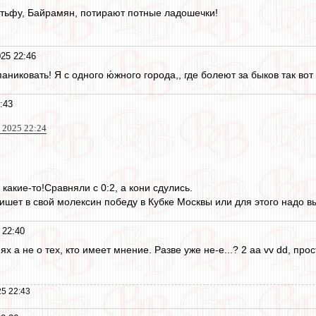
 тьфу, Байрамян, потирают потные ладошечки!
25 22:46
паниковать! Я с одного ю́жного города,, где болеют за быков так во
:43
 2025 22:24
 какие-то!Сравняли с 0:2, а кони сдулись.
ишет в свой молексин победу в Кубке Москвы или для этого надо в
 22:40
 а не о тех, кто имеет мнение. Разве уже не-е...? 2 аа vv dd, прос
5 22:43