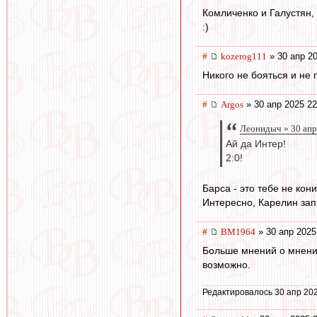
Комличенко и Галустян,
:)
#
kozerog111
» 30 апр 20
Никого не бояться и не 
#
Argos
» 30 апр 2025 22
Леонидыч » 30 апр
Ай да Интер!
2:0!
Барса - это тебе не кони
Интересно, Карелин зап
#
BM1964
» 30 апр 2025
Больше мнений о мнениях
возможно.
Редактировалось 30 апр 202