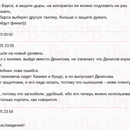
е Барса, в защите дыры, на контрактах ее можно подловить не раз.
азать.
арса выберет другую тактику, больше о защите думать.
ыйдут финал)).
25 00:00
25 23:55
шли на новый уровень.
ол с конями, выйдя вместо Денисова, не означает, что Денисов игр
о.
 Зобнин тоже ошибся.
 Станковича сидит Хакими и Кундэ, а он выпускает Денисова.
о защитника, и его надо искать, потому что нынешние - ниже плинт
, потому что загнобили, удобный, ибо его теперь можно использова
олько портить, как говорится...
25 23:54
наслаждение!