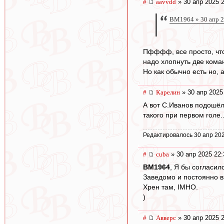
#
aavvdd
» 30 апр 2025 
BM1964 » 30 апр 2
Пфффф, все просто, чтоб
надо хлопнуть две коман
Но как обычно есть но, 
#
Карелин
» 30 апр 2025
А вот С.Иванов подошёл
такого при первом голе.
Редактировалось 30 апр 202
#
cuba
» 30 апр 2025 22:
BM1964
, Я бы согласилс
Заведомо и постоянно в
Хрен там, IMHO.
)
#
Авверс
» 30 апр 2025 