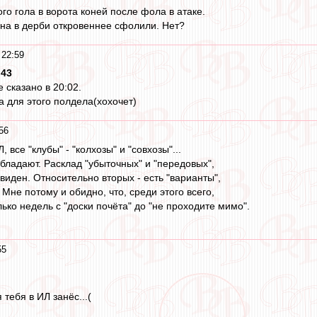
го гола в ворота коней после фола в атаке.
на в дерби откровеннее сфолили. Нет?
 22:59
:43
е сказано в 20:02.
а для этого полдела(хохочет)
56
 все "клубы" - "колхозы" и "совхозы"...
бладают. Расклад "убыточных" и "передовых",
виден. Относительно вторых - есть "варианты",
. Мне потому и обидно, что, среди этого всего,
ько недель с "доски почёта" до "не проходите мимо".
55
 тебя в ИЛ занёс...(