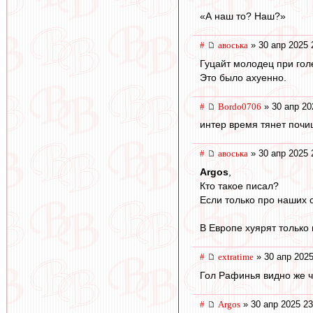
«А наш то? Наш?»
#
авоська
» 30 апр 2025 
Гуцайт молодец при го
Это было ахуенно.
#
Bordo0706
» 30 апр 20
интер время тянет поч
#
авоська
» 30 апр 2025 
Argos
,
Кто такое писал?
Если только про наших 
В Европе хуярят только 
#
extratime
» 30 апр 2025
Гол Рафинья видно же ч
#
Argos
» 30 апр 2025 23