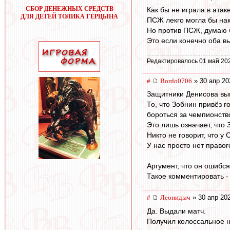
СБОР ДЕНЕЖНЫХ СРЕДСТВ
Как бы не играла в атак
ДЛЯ ДЕТЕЙ ТОЛИКА ГЕРЦЫНА
ПСЖ лекго могла бы нак
Но против ПСЖ, думаю б
Это если конечно оба в
Редактировалось 01 май 20
#
Bordo0706
» 30 апр 20
Защитники Денисова вы
То, что Зобнин привёз г
бороться за чемпионств
Это лишь означает, что
Никто не говорит, что у
У нас просто нет правог
Аргумент, что он ошибся
Такое комментировать - т
#
Леонидыч
» 30 апр 20
Да. Выдали матч.
Получил колоссальное 