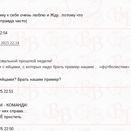
тику к себе очень люблю и Жду...потому что
правда часто(
2:54
 2025 22:24
овальной прошлой недели!
ки с яйцами, с которых надо брать пример нашим… «футболистам»
с яйцами? Брать нашим пример?
25 22:51
СМ - КОМАНДА!
у них справа…
Ё простить.
25 22:50