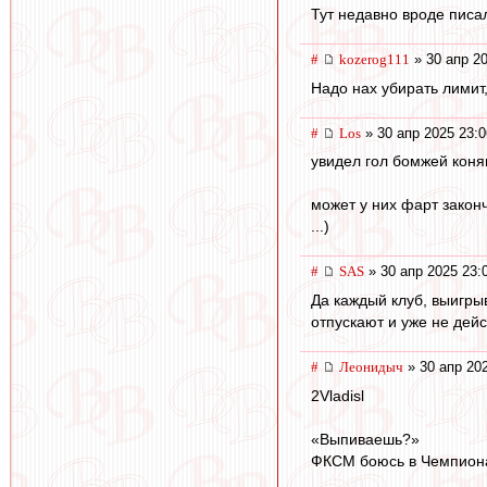
Тут недавно вроде писа
#
kozerog111
» 30 апр 20
Надо нах убирать лимит,
#
Los
» 30 апр 2025 23:0
увидел гол бомжей коням 
может у них фарт закон
...)
#
SAS
» 30 апр 2025 23:
Да каждый клуб, выигрыв
отпускают и уже не дейст
#
Леонидыч
» 30 апр 20
2Vladisl
«Выпиваешь?»
ФКСМ боюсь в Чемпиона