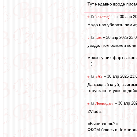
Тут недавно вроде писа
#
kozerog111
» 30 апр 20
Надо нах убирать лимит,
#
Los
» 30 апр 2025 23:0
увидел гол бомжей коням 
может у них фарт закон
...)
#
SAS
» 30 апр 2025 23:
Да каждый клуб, выигрыв
отпускают и уже не дейст
#
Леонидыч
» 30 апр 20
2Vladisl
«Выпиваешь?»
ФКСМ боюсь в Чемпиона