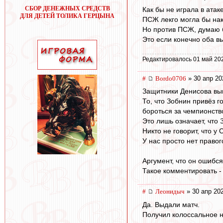
СБОР ДЕНЕЖНЫХ СРЕДСТВ
Как бы не играла в атак
ДЛЯ ДЕТЕЙ ТОЛИКА ГЕРЦЫНА
ПСЖ лекго могла бы нак
Но против ПСЖ, думаю б
Это если конечно оба в
Редактировалось 01 май 20
#
Bordo0706
» 30 апр 20
Защитники Денисова вы
То, что Зобнин привёз г
бороться за чемпионств
Это лишь означает, что
Никто не говорит, что у
У нас просто нет правог
Аргумент, что он ошибся
Такое комментировать - т
#
Леонидыч
» 30 апр 20
Да. Выдали матч.
Получил колоссальное 