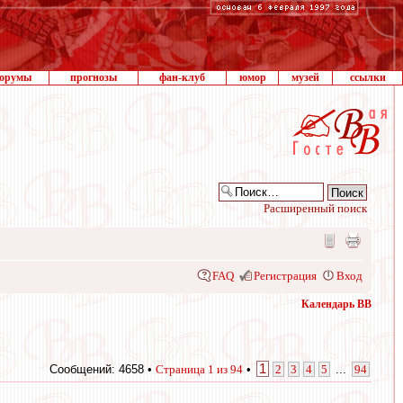
орумы
прогнозы
фан-клуб
юмор
музей
ссылки
Расширенный поиск
FAQ
Регистрация
Вход
Календарь ВВ
1
Сообщений: 4658 •
Страница
1
из
94
•
2
3
4
5
...
94