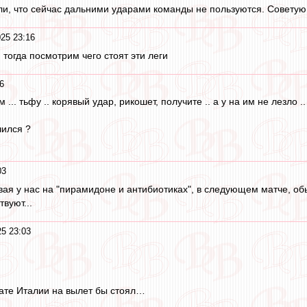
ли, что сейчас дальними ударами команды не пользуются. Советую 
25 23:16
 тогда посмотрим чего стоят эти леги
6
... тьфу .. корявый удар, рикошет, получите .. а у на им не лезло ..
чился ?
03
ая у нас на "пирамидоне и антибиотиках", в следующем матче, обы
вуют...
25 23:03
те Италии на вылет бы стоял…