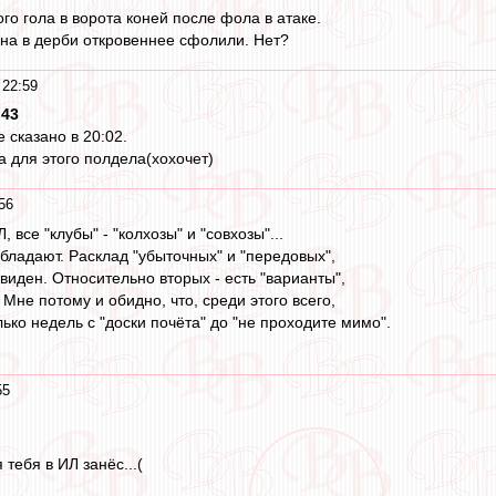
го гола в ворота коней после фола в атаке.
на в дерби откровеннее сфолили. Нет?
 22:59
:43
е сказано в 20:02.
а для этого полдела(хохочет)
56
 все "клубы" - "колхозы" и "совхозы"...
бладают. Расклад "убыточных" и "передовых",
виден. Относительно вторых - есть "варианты",
. Мне потому и обидно, что, среди этого всего,
ько недель с "доски почёта" до "не проходите мимо".
55
 тебя в ИЛ занёс...(