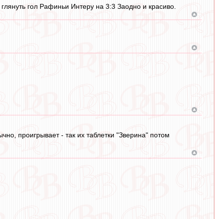
глянуть гол Рафиньи Интеру на 3:3 Заодно и красиво.
чно, проигрывает - так их таблетки "Зверина" потом