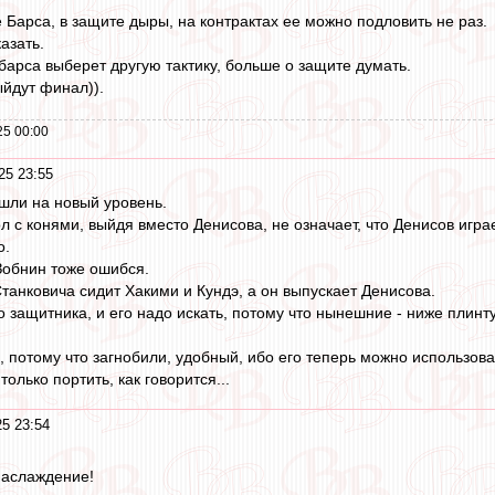
е Барса, в защите дыры, на контрактах ее можно подловить не раз.
азать.
арса выберет другую тактику, больше о защите думать.
ыйдут финал)).
25 00:00
25 23:55
шли на новый уровень.
ол с конями, выйдя вместо Денисова, не означает, что Денисов игр
о.
 Зобнин тоже ошибся.
 Станковича сидит Хакими и Кундэ, а он выпускает Денисова.
о защитника, и его надо искать, потому что нынешние - ниже плинт
, потому что загнобили, удобный, ибо его теперь можно использова
олько портить, как говорится...
25 23:54
наслаждение!