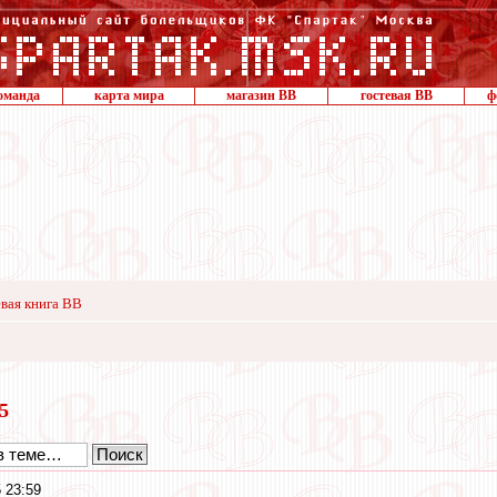
оманда
карта мира
магазин ВВ
гостевая ВВ
ф
вая книга ВВ
25
 23:59