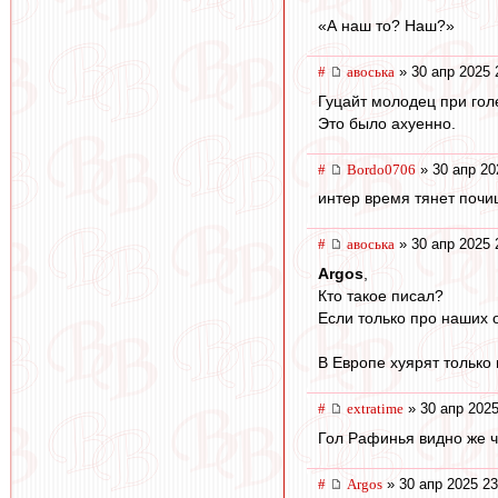
«А наш то? Наш?»
#
авоська
» 30 апр 2025 
Гуцайт молодец при го
Это было ахуенно.
#
Bordo0706
» 30 апр 20
интер время тянет поч
#
авоська
» 30 апр 2025 
Argos
,
Кто такое писал?
Если только про наших 
В Европе хуярят только 
#
extratime
» 30 апр 2025
Гол Рафинья видно же ч
#
Argos
» 30 апр 2025 23