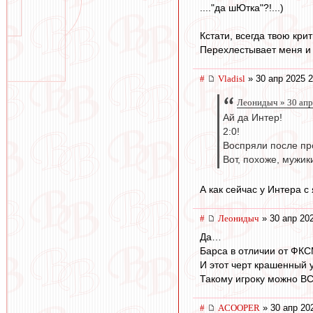
...."да шЮтка"?!...)
Кстати, всегда твою кри
Перехлестывает меня и 
#
Vladisl
» 30 апр 2025 2
Леонидыч » 30 апр
Ай да Интер!
2:0!
Воспряли после пр
Вот, похоже, мужи
А как сейчас у Интера 
#
Леонидыч
» 30 апр 20
Да…
Барса в отличии от ФК
И этот черт крашенный 
Такому игроку можно ВС
#
ACOOPER
» 30 апр 20