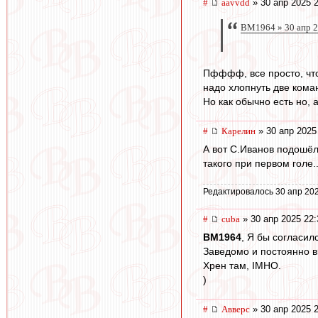
#
aavvdd
» 30 апр 2025 
BM1964 » 30 апр 2
Пфффф, все просто, чтоб
надо хлопнуть две коман
Но как обычно есть но, 
#
Карелин
» 30 апр 2025
А вот С.Иванов подошёл
такого при первом голе.
Редактировалось 30 апр 202
#
cuba
» 30 апр 2025 22:
BM1964
, Я бы согласилс
Заведомо и постоянно в
Хрен там, IMHO.
)
#
Авверс
» 30 апр 2025 