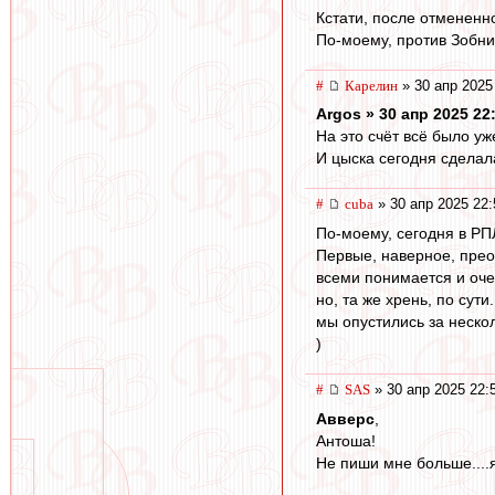
Кстати, после отмененно
По-моему, против Зобни
#
Карелин
» 30 апр 2025
Argos » 30 апр 2025 22
На это счёт всё было уж
И цыска сегодня сделал
#
cuba
» 30 апр 2025 22:
По-моему, сегодня в РПЛ,
Первые, наверное, прео
всеми понимается и оче
но, та же хрень, по сути
мы опустились за нескол
)
#
SAS
» 30 апр 2025 22:
Авверс
,
Антоша!
Не пиши мне больше....я