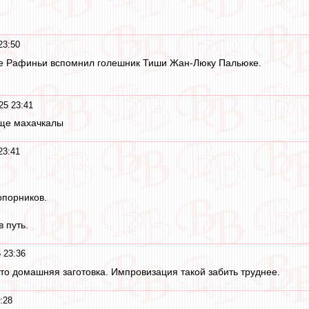
23:50
ле Рафиньи вспомнил голешник Тиши Жан-Люку Пальюке.
25 23:41
ище махачкалы
23:41
опорников.
в путь.
 23:36
то домашняя заготовка. Импровизация такой забить труднее.
:28