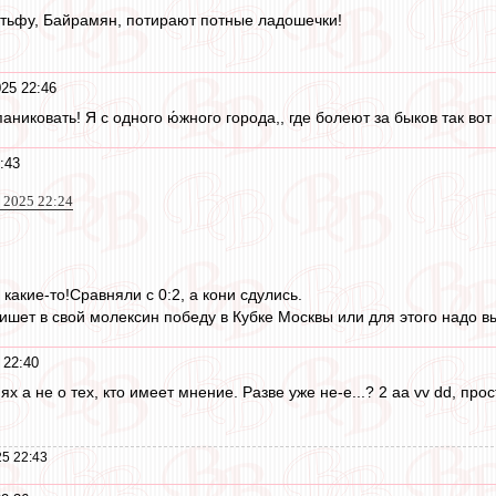
 тьфу, Байрамян, потирают потные ладошечки!
25 22:46
паниковать! Я с одного ю́жного города,, где болеют за быков так во
:43
 2025 22:24
 какие-то!Сравняли с 0:2, а кони сдулись.
ишет в свой молексин победу в Кубке Москвы или для этого надо в
 22:40
 а не о тех, кто имеет мнение. Разве уже не-е...? 2 аа vv dd, прос
5 22:43