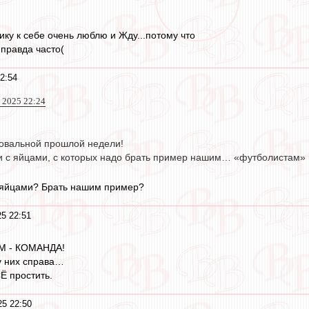
тику к себе очень люблю и Жду...потому что
правда часто(
2:54
 2025 22:24
овальной прошлой недели!
ки с яйцами, с которых надо брать пример нашим… «футболистам»
с яйцами? Брать нашим пример?
25 22:51
СМ - КОМАНДА!
у них справа…
Ё простить.
25 22:50