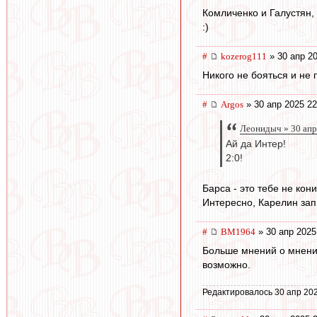
Комличенко и Галустян,
:)
#
kozerog111
» 30 апр 20
Никого не бояться и не 
#
Argos
» 30 апр 2025 22
Леонидыч » 30 апр
Ай да Интер!
2:0!
Барса - это тебе не кони
Интересно, Карелин зап
#
BM1964
» 30 апр 2025
Больше мнений о мнениях
возможно.
Редактировалось 30 апр 202