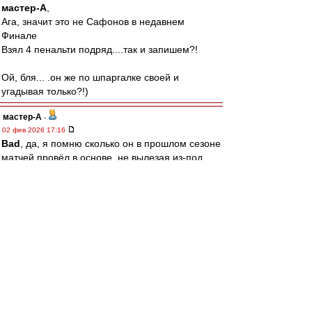
мастер-А
,
Ага, значит это не Сафонов в недавнем
Финале
Взял 4 пенальти подряд....так и запишем?!
Ой, бля... .он же по шпаргалке своей и
угадывая только?!)
мастер-А
-
02 фев 2026 17:16
Bad
, да, я помню сколько он в прошлом сезоне
матчей провёл в основе, не вылезая из-под
Доннарумы. Формально, не подкопаешься -
магатитулар))) Пусть основным вратарём
побудет и также титулы соберёт, заберу свои
слова обратно и признаю, что он топ. И эта,
оказаться в нужное время и в нужном месте,
сидя на бенче, тоже искусство. Но ни разу не
вратарское.
Bad
-
02 фев 2026 17:08
мастер-А » 02 фев 2026 17:03