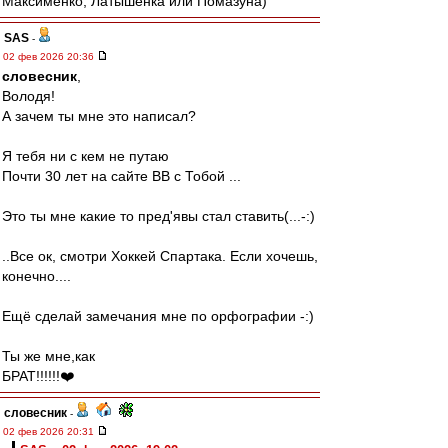
Максименко, Латышенка или Помазуна)
SAS
-
02 фев 2026 20:36
словесник
,
Володя!
А зачем ты мне это написал?
Я тебя ни с кем не путаю
Почти 30 лет на сайте ВВ с Тобой ...
Это ты мне какие то пред'явы стал ставить(...-:)
..Все ок, смотри Хоккей Спартака. Если хочешь,
конечно....
Ещё сделай замечания мне по орфографии -:)
Ты же мне,как
БРАТ!!!!!!❤️
словесник
-
02 фев 2026 20:31