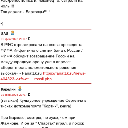
Раскрепостились и, наконец то, сыграли на
ноль!!!!
Так держать, Барковцы!!!!!
-)
SAS
-
02 фев 2026 20:07
В РФС отреагировали на слова президента
ФИФА Инфантино о снятии бана с России /
ФИФА обсудит возвращение России на
международную арену уже в апреле:
«Вероятность положительного решения
высокая» - Fanat1k.ru
https://fanat1k.ru/news-
404323-v-rfs-ot ... rossii.php
Карелин
-
02 фев 2026 20:07
(гыгыкая) Культурное учреждение Сергеича в
тисках доткома(почти "Кортик", книга)
При Баркове, смотрю, не хуже, чем при
Жамнове. И он за " Спартак" играл, и похож