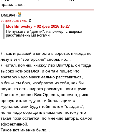
правильнее.
BM1964
-
02 фев 2026 17:57
Mosfilmovskiy » 02 фев 2026 16:27
Не пускать в "домик", например, с широко
расставленными ногами
Я, как игравший в юности в воротах никогда не
лезу в эти "вратарские" споры, но....
Я читал, помню, книжку Иво ВиктОра, он тогда
высоко котировался, и он там пишет, что
вратарю надо максимально расставиться,
в ближнем бою, изображая из себя, как бы
паука, то есть широко раскинуть ноги и руки.
При этом, пишет ВиктОр, есть, конечно, риск
пропустить между ног и болельщики с
журналистами будут тебя потом "съедать",
но не надо обращать внимание, потому что
такая поза остается, по мнению автора, самой
эффективной.
Такое вот мнение было...