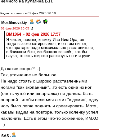
немного на Кулагина Б.П.
Редактировалось 02 фев 2026 20:10
Mosfilmovskiy
-
02 фев 2026 20:05
BM1964 » 02 фев 2026 17:57
Я читал, помню, книжку Иво ВиктОра, он
тогда высоко котировался, и он там пишет,
что вратарю надо максимально расставиться,
в ближнем бою, изображая из себя, как бы
паука, то есть широко раскинуть ноги и руки.
Да какие споры? :-)
Так, уточнение не большое.
Не надо стоять с широко расставленными
ногами "как вкопанный"...то есть одна из ног
(опять чутьё или шпаргалка) не должна быть
опорной...чтобы если мяч летит "в домик", одну
ногу было легче поднять и среагировать. Мотя,
как мы видим на повторе, только коленку успел
наклонить. Есть в этом что-то хоккейное, ИМХО
:-)
SAS
-