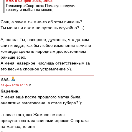
SAS » 02 фев 2026, 19:02
Голкипер «Спартака» Помазун получил
травму и выбыл на месяц
Саш, а зачем ты мне-то об этом пишешь?
Ты меня ни с кем не путаешь случайно? :-)
А, понял. Ты, наверное, думаешь, что дотком
спит и видит, как бы любое изменение в жизни
команды сделать народным достостоянием
раньше всех.
А меня, наверное, числишь ответственным за
это весьма спорное устремление :-).
SAS
-
02 фев 2026 20:15
Карелин
,
У меня ещё после прошлого матча была
аналитика заготовлена, в стиле губера?!):
- после того, как Жамнов не смог
присутствовать за спинами игроков Спартака
на матчах, то они