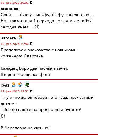
02 фев 2026 20:01
авоська
,
Саня . ....тьпфу, тьпыфу, тьпфу, конечно, но ...
Но...так что для 1 периода не зря мы с тобой
сегодня днём ....?!)
авоська
-
02 фев 2026 19:54
Продолжаем знакомство с новичками
хоккейного Спартака.
Канадец Биро два пасика в зачёт.
Второй вообще конфета.
DyG
-
02 фев 2026 19:53
- Ну и что же он говорит, этот ваш прелестный
дотком?
- Вы его напрасно прелестным ругаете!
)))
В Череповце не скушно!