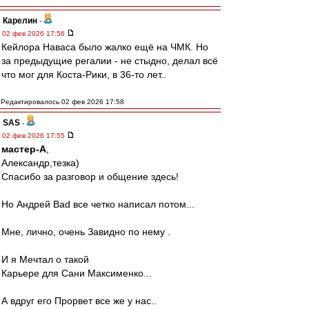
Карелин
-
02 фев 2026 17:56
Кейлора Наваса было жалко ещё на ЧМК. Но
за предыдущие регалии - не стыдно, делал всё
что мог для Коста-Рики, в 36-то лет..
Редактировалось 02 фев 2026 17:58
SAS
-
02 фев 2026 17:55
мастер-А
,
Александр,тезка)
Спасибо за разговор и общение здесь!
Но Андрей Bad все четко написал потом...
Мне, лично, очень Завидно по нему .
И я Мечтал о такой
Карьере для Сани Максименко...
А вдруг его Прорвет все же у нас..