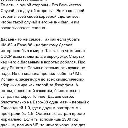
То есть, с одной стороны - Его Величество
Случай, а с другой стороны - Яшин со своей
стороны всей своей карьерой сделал все,
чтобы такой случай в его жизни был, и им
воспользовался сполна.
Дасаев - то же самое. Так как если убрать
ЧМ-82 и Евро-88 - нафиг кому Дасаев
интересен был в мире. Так как на чемпионат
СССР всем плевать, а в еврокубках Спартак
хер чего с Дасаевым в воротах добился. Про
игру Рината в Севилье вспоминать лучше не
надо. Но он сначала проявил себя на ЧМ в
Испании, засветился во всех символических
сборных мира как второй за Дзоффом. А
потом, после этой засветки, блистательно
сыграл на Евро. Точнее, Дасаев сыграл
блистательно на Евро-88 один матч - первый с
Голландией 1:0, где с другим вратарем мы
проиграли бы 1:5. Остальные сыграл просто
нормально. Если ты вспомнишь 1988 год
дальше, помимо ЧЕ, то ничего хорошего для