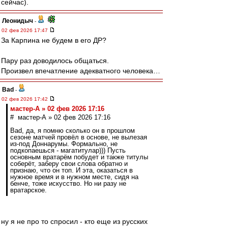
сейчас).
Леонидыч
-
02 фев 2026 17:47
За Карпина не будем в его ДР?
Пару раз доводилось общаться.
Произвел впечатление адекватного человека…
Bad
-
02 фев 2026 17:42
мастер-А » 02 фев 2026 17:16
# мастер-А » 02 фев 2026 17:16
Bad, да, я помню сколько он в прошлом
сезоне матчей провёл в основе, не вылезая
из-под Доннарумы. Формально, не
подкопаешься - магатитулар))) Пусть
основным вратарём побудет и также титулы
соберёт, заберу свои слова обратно и
признаю, что он топ. И эта, оказаться в
нужное время и в нужном месте, сидя на
бенче, тоже искусство. Но ни разу не
вратарское.
ну я не про то спросил - кто еще из русских