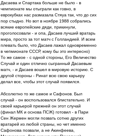
Дасаева и Спартака больше не было - в
чемпионате мы отыграли как говно, в
еврокубках нас размазала Стяуа так, что до сих
пор стыдно. Но вот в ноябре 1988 собрались
всякие европейские дяди, прикинули,
проголосовали - и опа, Дасаев лучший вратарь
мира, просто за тот матч с Голландией. И всем
плевать было, что Дасаев лажал одновременно
в чепмионате СССР, кому бы это интересно)
То же самое - с одной стороны, Его Величество
Случай и один отлично сыгранный Дасаевым
матч, - и Дасаев вошел в мировую историю. С
другой стороны - Ринат всю свою карьеру
делал все, чтобы этот случай появился.
Абсолютно то же самое и Сафонов. Был
случай - он воспользовался блистательно. И
своей карьерой прежней он этот случай
(финал МК и основа ПСЖ) готовил - в Пари
Сен Жермен могли позвать сотню других
вратарей из любой страны, но чет именно
Сафонова позвали, а не Акинфеева,