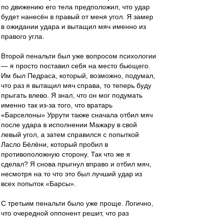
по движению его тела предположил, что удар
будет нанесён в правый от меня угол. Я замер
в ожидании удара и вытащил мяч именно из
правого угла.
Второй пенальти был уже вопросом психологии
— я просто поставил себя на место бьющего.
Им был Педраса, который, возможно, подумал,
что раз я вытащил мяч справа, то теперь буду
прыгать влево. Я знал, что он мог подумать
именно так из-за того, что вратарь
«Барселоны» Уррути также сначала отбил мяч
после удара в исполнении Мажару в свой
левый угол, а затем справился с попыткой
Ласло Бёлёни, который пробил в
противоположную сторону. Так что же я
сделал? Я снова прыгнул вправо и отбил мяч,
несмотря на то что это был лучший удар из
всех попыток «Барсы».
С третьим пенальти было уже проще. Логично,
что очередной оппонент решит, что раз