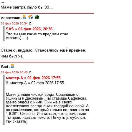
...
Маме завтра было бы 99...
словесник
-
02 фев 2026 20:54
SAS » 02 фев 2026, 20:36
Это ты мне какие то пред'явы стал
ставить(...-:)
Старею, видимо. Становлюсь ещё вреднее,
чем был :-).
Bad
-
02 фев 2026 20:40
мастер-А » 02 фев 2026 17:55
# мастер-А » 02 фев 2026 17:55
Манипуляция чистой воды. Сравнивая с
Яшиным и Дасаевым, Ты ставишь Сафонова
где-то рядом с ними. Они же в своих
достижениях всегда были твёрдой основой. А
он скамеечник, который только вот заиграл за
"ПСЖ". Смешно. И я сказал, что формально
Ты прав, назвать некого. Но чуть углубился,
так сказать)