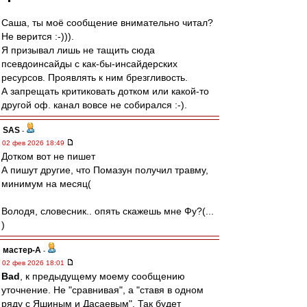
Саша, ты моё сообщение внимательно читал?
Не верится :-))).
Я призывал лишь не тащить сюда
псевдоинсайды с как-бы-инсайдерских
ресурсов. Проявлять к ним брезгливость.
А запрещать критиковать дотком или какой-то
другой оф. канал вовсе не собирался :-).
SAS
-
02 фев 2026 18:49
Дотком вот не пишет
А пишут другие, что Помазун получил травму,
минимум на месяц(
Володя, словесник.. опять скажешь мне Фу?(...
)
мастер-А
-
02 фев 2026 18:01
Bad
, к предыдущему моему сообщению
уточнение. Не "сравнивая", а "ставя в одном
ряду с Яшиным и Дасаевым". Так будет