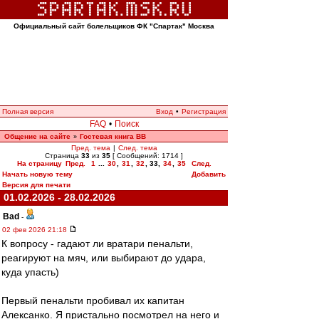
Официальный сайт болельщиков ФК "Спартак" Москва
Полная версия
Вход
•
Регистрация
FAQ
•
Поиск
Общение на сайте
Гостевая книга ВВ
»
Пред. тема
|
След. тема
Страница
33
из
35
[ Сообщений: 1714 ]
На страницу
Пред.
1
...
30
,
31
,
32
,
33
,
34
,
35
След.
Начать новую тему
Добавить
Версия для печати
01.02.2026 - 28.02.2026
Bad
-
02 фев 2026 21:18
К вопросу - гадают ли вратари пенальти,
реагируют на мяч, или выбирают до удара,
куда упасть)
Первый пенальти пробивал их капитан
Алексанко. Я пристально посмотрел на него и