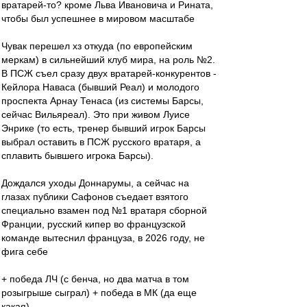
вратарей-то? кроме Льва Ивановича и Рината,
чтобы был успешнее в мировом масштабе
Чувак перешел хз откуда (по европейским
меркам) в сильнейший клуб мира, на роль №2.
В ПСЖ съел сразу двух вратарей-конкурентов -
Кейлора Наваса (бывший Реал) и молодого
проспекта Арнау Тенаса (из системы Барсы,
сейчас Вильяреал). Это при живом Луисе
Энрике (то есть, тренер бывший игрок Барсы
выбрал оставить в ПСЖ русского вратаря, а
сплавить бывшего игрока Барсы).
Дождался уходы Доннарумы, а сейчас на
глазах публики Сафонов съедает взятого
специально взамен под №1 вратаря сборной
Франции, русский кипер во французской
команде вытеснил француза, в 2026 году, не
фига себе
+ победа ЛЧ (с бенча, но два матча в том
розыгрыше сыграл) + победа в МК (да еще
какая)