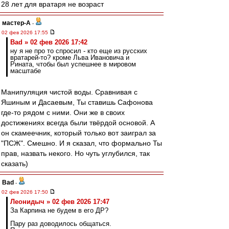
28 лет для вратаря не возраст
мастер-А
-
02 фев 2026 17:55
Bad » 02 фев 2026 17:42
ну я не про то спросил - кто еще из русских
вратарей-то? кроме Льва Ивановича и
Рината, чтобы был успешнее в мировом
масштабе
Манипуляция чистой воды. Сравнивая с
Яшиным и Дасаевым, Ты ставишь Сафонова
где-то рядом с ними. Они же в своих
достижениях всегда были твёрдой основой. А
он скамеечник, который только вот заиграл за
"ПСЖ". Смешно. И я сказал, что формально Ты
прав, назвать некого. Но чуть углубился, так
сказать)
Bad
-
02 фев 2026 17:50
Леонидыч » 02 фев 2026 17:47
За Карпина не будем в его ДР?
Пару раз доводилось общаться.