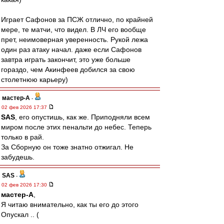
Играет Сафонов за ПСЖ отлично, по крайней
мере, те матчи, что видел. В ЛЧ его вообще
прет, неимоверная уверенность. Рукой лежа
один раз атаку начал. даже если Сафонов
завтра играть закончит, это уже больше
гораздо, чем Акинфеев добился за свою
столетнюю карьеру)
мастер-А
-
02 фев 2026 17:37
SAS
, его опустишь, как же. Приподняли всем
миром после этих пенальти до небес. Теперь
только в рай.
За Сборную он тоже знатно отжигал. Не
забудешь.
SAS
-
02 фев 2026 17:30
мастер-А
,
Я читаю внимательно, как ты его до этого
Опускал .. (