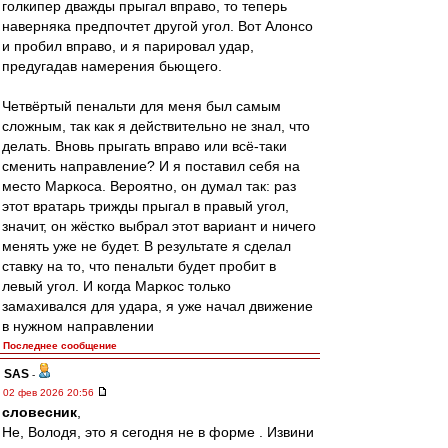
голкипер дважды прыгал вправо, то теперь
наверняка предпочтет другой угол. Вот Алонсо
и пробил вправо, и я парировал удар,
предугадав намерения бьющего.
Четвёртый пенальти для меня был самым
сложным, так как я действительно не знал, что
делать. Вновь прыгать вправо или всё-таки
сменить направление? И я поставил себя на
место Маркоса. Вероятно, он думал так: раз
этот вратарь трижды прыгал в правый угол,
значит, он жёстко выбрал этот вариант и ничего
менять уже не будет. В результате я сделал
ставку на то, что пенальти будет пробит в
левый угол. И когда Маркос только
замахивался для удара, я уже начал движение
в нужном направлении
Последнее сообщение
SAS
-
02 фев 2026 20:56
словесник
,
Не, Володя, это я сегодня не в форме . Извини