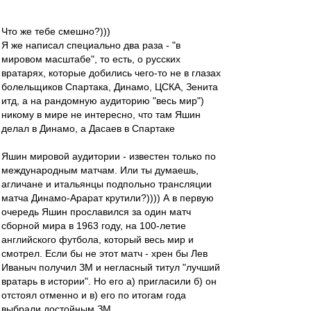
Что же тебе смешно?)))
Я же написал специально два раза - "в
мировом масштабе", то есть, о русских
вратарях, которые добились чего-то не в глазах
болельщиков Спартака, Динамо, ЦСКА, Зенита
итд, а на рандомную аудиторию "весь мир")
никому в мире не интересно, что там Яшин
делал в Динамо, а Дасаев в Спартаке
Яшин мировой аудитории - известен только по
международным матчам. Или ты думаешь,
агличане и итальянцы подпольно трансляции
матча Динамо-Арарат крутили?)))) А в первую
очередь Яшин прославился за один матч
сборной мира в 1963 году, на 100-летие
английского футбола, который весь мир и
смотрел. Если бы не этот матч - хрен бы Лев
Иваныч получил ЗМ и негласный титул "лучший
вратарь в истории". Но его а) пригласили б) он
отстоял отменно и в) его по итогам года
выбрали достойным ЗМ.