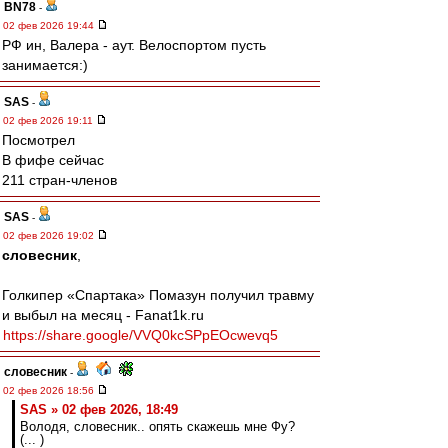
BN78
-
02 фев 2026 19:44
РФ ин, Валера - аут. Велоспортом пусть
занимается:)
SAS
-
02 фев 2026 19:11
Посмотрел
В фифе сейчас
211 стран-членов
SAS
-
02 фев 2026 19:02
словесник
,
Голкипер «Спартака» Помазун получил травму
и выбыл на месяц - Fanat1k.ru
https://share.google/VVQ0kcSPpEOcwevq5
словесник
-
02 фев 2026 18:56
SAS » 02 фев 2026, 18:49
Володя, словесник.. опять скажешь мне Фу?
(... )