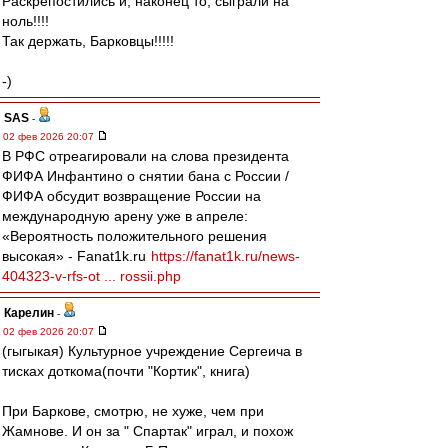
Раскрепостились и, наконец то, сыграли на
ноль!!!!
Так держать, Барковцы!!!!!
-)
SAS
-
02 фев 2026 20:07
В РФС отреагировали на слова президента
ФИФА Инфантино о снятии бана с России /
ФИФА обсудит возвращение России на
международную арену уже в апреле:
«Вероятность положительного решения
высокая» - Fanat1k.ru
https://fanat1k.ru/news-
404323-v-rfs-ot ... rossii.php
Карелин
-
02 фев 2026 20:07
(гыгыкая) Культурное учреждение Сергеича в
тисках доткома(почти "Кортик", книга)
При Баркове, смотрю, не хуже, чем при
Жамнове. И он за " Спартак" играл, и похож