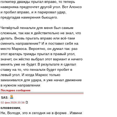
голкипер дважды прыгал вправо, то теперь
наверняка предпочтет другой угол. Вот Алонсо
и пробил вправо, и я парировал удар,
предугадав намерения бьющего.
Четвёртый пенальти для меня был самым
сложным, так как я действительно не знал, что
делать. Вновь прыгать вправо или всё-таки
сменить направление? И я поставил себя на
место Маркоса. Вероятно, он думал так: раз
этот вратарь трижды прыгал в правый угол,
значит, он жёстко выбрал этот вариант и ничего
менять уже не будет. В результате я сделал
ставку на то, что пенальти будет пробит в
левый угол. И когда Маркос только
замахивался для удара, я уже начал движение
в нужном направлении
Последнее сообщение
SAS
-
02 фев 2026 20:56
словесник
,
Не, Володя, это я сегодня не в форме . Извини