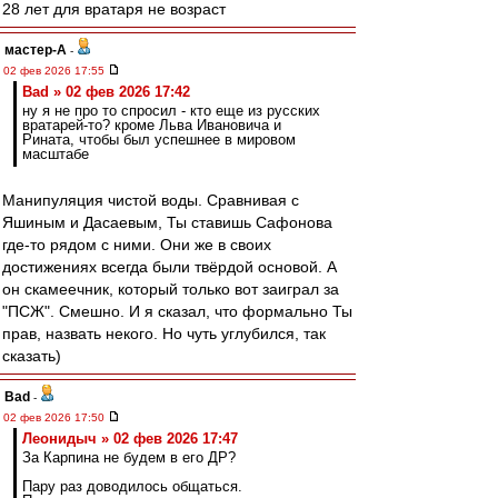
28 лет для вратаря не возраст
мастер-А
-
02 фев 2026 17:55
Bad » 02 фев 2026 17:42
ну я не про то спросил - кто еще из русских
вратарей-то? кроме Льва Ивановича и
Рината, чтобы был успешнее в мировом
масштабе
Манипуляция чистой воды. Сравнивая с
Яшиным и Дасаевым, Ты ставишь Сафонова
где-то рядом с ними. Они же в своих
достижениях всегда были твёрдой основой. А
он скамеечник, который только вот заиграл за
"ПСЖ". Смешно. И я сказал, что формально Ты
прав, назвать некого. Но чуть углубился, так
сказать)
Bad
-
02 фев 2026 17:50
Леонидыч » 02 фев 2026 17:47
За Карпина не будем в его ДР?
Пару раз доводилось общаться.