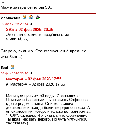
...
Маме завтра было бы 99...
словесник
-
02 фев 2026 20:54
SAS » 02 фев 2026, 20:36
Это ты мне какие то пред'явы стал
ставить(...-:)
Старею, видимо. Становлюсь ещё вреднее,
чем был :-).
Bad
-
02 фев 2026 20:40
мастер-А » 02 фев 2026 17:55
# мастер-А » 02 фев 2026 17:55
Манипуляция чистой воды. Сравнивая с
Яшиным и Дасаевым, Ты ставишь Сафонова
где-то рядом с ними. Они же в своих
достижениях всегда были твёрдой основой. А
он скамеечник, который только вот заиграл за
"ПСЖ". Смешно. И я сказал, что формально
Ты прав, назвать некого. Но чуть углубился,
так сказать)