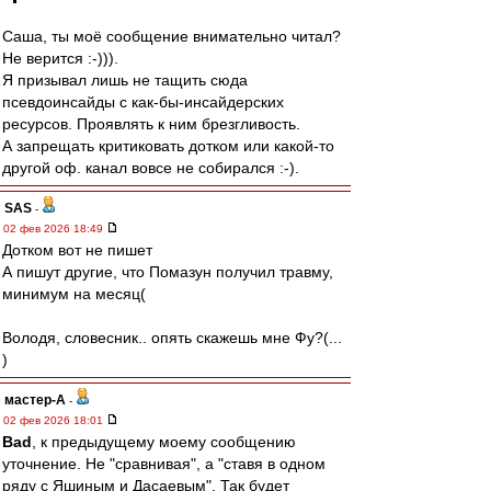
Саша, ты моё сообщение внимательно читал?
Не верится :-))).
Я призывал лишь не тащить сюда
псевдоинсайды с как-бы-инсайдерских
ресурсов. Проявлять к ним брезгливость.
А запрещать критиковать дотком или какой-то
другой оф. канал вовсе не собирался :-).
SAS
-
02 фев 2026 18:49
Дотком вот не пишет
А пишут другие, что Помазун получил травму,
минимум на месяц(
Володя, словесник.. опять скажешь мне Фу?(...
)
мастер-А
-
02 фев 2026 18:01
Bad
, к предыдущему моему сообщению
уточнение. Не "сравнивая", а "ставя в одном
ряду с Яшиным и Дасаевым". Так будет