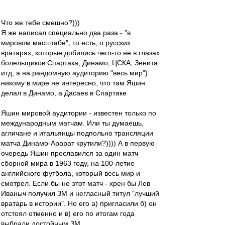
Что же тебе смешно?)))
Я же написал специально два раза - "в
мировом масштабе", то есть, о русских
вратарях, которые добились чего-то не в глазах
болельщиков Спартака, Динамо, ЦСКА, Зенита
итд, а на рандомную аудиторию "весь мир")
никому в мире не интересно, что там Яшин
делал в Динамо, а Дасаев в Спартаке
Яшин мировой аудитории - известен только по
международным матчам. Или ты думаешь,
агличане и итальянцы подпольно трансляции
матча Динамо-Арарат крутили?)))) А в первую
очередь Яшин прославился за один матч
сборной мира в 1963 году, на 100-летие
английского футбола, который весь мир и
смотрел. Если бы не этот матч - хрен бы Лев
Иваныч получил ЗМ и негласный титул "лучший
вратарь в истории". Но его а) пригласили б) он
отстоял отменно и в) его по итогам года
выбрали достойным ЗМ.