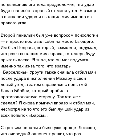
по движению его тела предположил, что удар
будет нанесён в правый от меня угол. Я замер
в ожидании удара и вытащил мяч именно из
правого угла.
Второй пенальти был уже вопросом психологии
— я просто поставил себя на место бьющего.
Им был Педраса, который, возможно, подумал,
что раз я вытащил мяч справа, то теперь буду
прыгать влево. Я знал, что он мог подумать
именно так из-за того, что вратарь
«Барселоны» Уррути также сначала отбил мяч
после удара в исполнении Мажару в свой
левый угол, а затем справился с попыткой
Ласло Бёлёни, который пробил в
противоположную сторону. Так что же я
сделал? Я снова прыгнул вправо и отбил мяч,
несмотря на то что это был лучший удар из
всех попыток «Барсы».
С третьим пенальти было уже проще. Логично,
что очередной оппонент решит, что раз