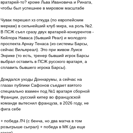
вратарей-то? кроме Льва Ивановича и Рината,
чтобы был успешнее в мировом масштабе
Чувак перешел хз откуда (по европейским
меркам) в сильнейший клуб мира, на роль №2.
В ПСЖ съел сразу двух вратарей-конкурентов -
Кейлора Наваса (бывший Реал) и молодого
проспекта Арнау Тенаса (из системы Барсы,
сейчас Вильяреал). Это при живом Луисе
Энрике (то есть, тренер бывший игрок Барсы
выбрал оставить в ПСЖ русского вратаря, а
сплавить бывшего игрока Барсы).
Дождался уходы Доннарумы, а сейчас на
глазах публики Сафонов съедает взятого
специально взамен под №1 вратаря сборной
Франции, русский кипер во французской
команде вытеснил француза, в 2026 году, не
фига себе
+ победа ЛЧ (с бенча, но два матча в том
розыгрыше сыграл) + победа в МК (да еще
какая)