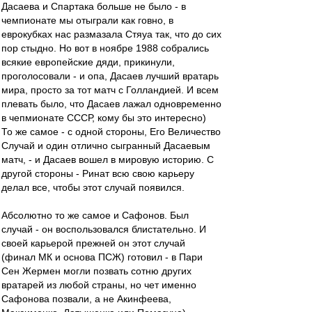
Дасаева и Спартака больше не было - в
чемпионате мы отыграли как говно, в
еврокубках нас размазала Стяуа так, что до сих
пор стыдно. Но вот в ноябре 1988 собрались
всякие европейские дяди, прикинули,
проголосовали - и опа, Дасаев лучший вратарь
мира, просто за тот матч с Голландией. И всем
плевать было, что Дасаев лажал одновременно
в чепмионате СССР, кому бы это интересно)
То же самое - с одной стороны, Его Величество
Случай и один отлично сыгранный Дасаевым
матч, - и Дасаев вошел в мировую историю. С
другой стороны - Ринат всю свою карьеру
делал все, чтобы этот случай появился.
Абсолютно то же самое и Сафонов. Был
случай - он воспользовался блистательно. И
своей карьерой прежней он этот случай
(финал МК и основа ПСЖ) готовил - в Пари
Сен Жермен могли позвать сотню других
вратарей из любой страны, но чет именно
Сафонова позвали, а не Акинфеева,