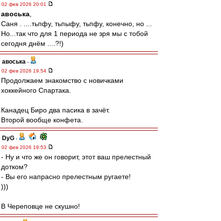
02 фев 2026 20:01
авоська
,
Саня . ....тьпфу, тьпыфу, тьпфу, конечно, но ...
Но...так что для 1 периода не зря мы с тобой
сегодня днём ....?!)
авоська
-
02 фев 2026 19:54
Продолжаем знакомство с новичками
хоккейного Спартака.
Канадец Биро два пасика в зачёт.
Второй вообще конфета.
DyG
-
02 фев 2026 19:53
- Ну и что же он говорит, этот ваш прелестный
дотком?
- Вы его напрасно прелестным ругаете!
)))
В Череповце не скушно!