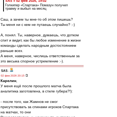
SAS » 02 фев 2026, 19:02
Голкипер «Спартака» Помазун получил
травму и выбыл на месяц
Саш, а зачем ты мне-то об этом пишешь?
Ты меня ни с кем не путаешь случайно? :-)
А, понял. Ты, наверное, думаешь, что дотком
спит и видит, как бы любое изменение в жизни
команды сделать народным достостоянием
раньше всех.
А меня, наверное, числишь ответственным за
это весьма спорное устремление :-).
SAS
-
02 фев 2026 20:15
Карелин
,
У меня ещё после прошлого матча была
аналитика заготовлена, в стиле губера?!):
- после того, как Жамнов не смог
присутствовать за спинами игроков Спартака
на матчах, то они