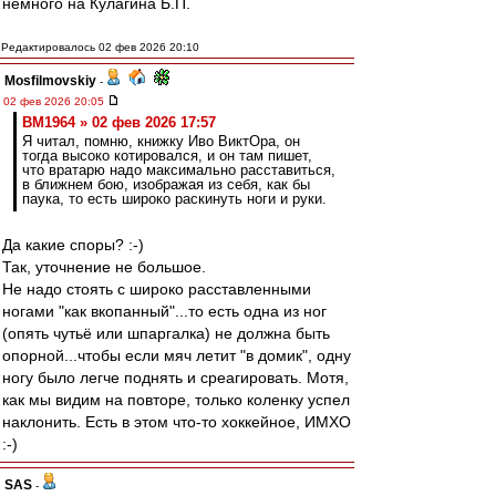
немного на Кулагина Б.П.
Редактировалось 02 фев 2026 20:10
Mosfilmovskiy
-
02 фев 2026 20:05
BM1964 » 02 фев 2026 17:57
Я читал, помню, книжку Иво ВиктОра, он
тогда высоко котировался, и он там пишет,
что вратарю надо максимально расставиться,
в ближнем бою, изображая из себя, как бы
паука, то есть широко раскинуть ноги и руки.
Да какие споры? :-)
Так, уточнение не большое.
Не надо стоять с широко расставленными
ногами "как вкопанный"...то есть одна из ног
(опять чутьё или шпаргалка) не должна быть
опорной...чтобы если мяч летит "в домик", одну
ногу было легче поднять и среагировать. Мотя,
как мы видим на повторе, только коленку успел
наклонить. Есть в этом что-то хоккейное, ИМХО
:-)
SAS
-