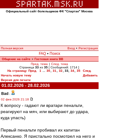
Официальный сайт болельщиков ФК "Спартак" Москва
Полная версия
Вход
•
Регистрация
FAQ
•
Поиск
Общение на сайте
Гостевая книга ВВ
»
Пред. тема
|
След. тема
Страница
33
из
35
[ Сообщений: 1714 ]
На страницу
Пред.
1
...
30
,
31
,
32
,
33
,
34
,
35
След.
Начать новую тему
Добавить
Версия для печати
01.02.2026 - 28.02.2026
Bad
-
02 фев 2026 21:18
К вопросу - гадают ли вратари пенальти,
реагируют на мяч, или выбирают до удара,
куда упасть)
Первый пенальти пробивал их капитан
Алексанко. Я пристально посмотрел на него и