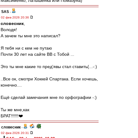
Максименко, Латышенка или Помазуна)
SAS
-
02 фев 2026 20:36
словесник
,
Володя!
А зачем ты мне это написал?
Я тебя ни с кем не путаю
Почти 30 лет на сайте ВВ с Тобой ...
Это ты мне какие то пред'явы стал ставить(...-:)
..Все ок, смотри Хоккей Спартака. Если хочешь,
конечно....
Ещё сделай замечания мне по орфографии -:)
Ты же мне,как
БРАТ!!!!!!❤️
словесник
-
02 фев 2026 20:31