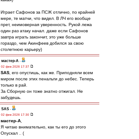
Играет Сафонов за ПСЖ отлично, по крайней
мере, те матчи, что видел. В ЛЧ его вообще
прет, неимоверная уверенность. Рукой лежа
один раз атаку начал. даже если Сафонов
завтра играть закончит, это уже больше
гораздо, чем Акинфеев добился за свою
столетнюю карьеру)
мастер-А
-
02 фев 2026 17:37
SAS
, его опустишь, как же. Приподняли всем
миром после этих пенальти до небес. Теперь
только в рай.
За Сборную он тоже знатно отжигал. Не
забудешь.
SAS
-
02 фев 2026 17:30
мастер-А
,
Я читаю внимательно, как ты его до этого
Опускал .. (