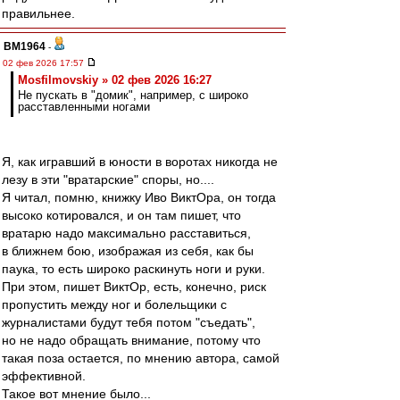
правильнее.
BM1964
-
02 фев 2026 17:57
Mosfilmovskiy » 02 фев 2026 16:27
Не пускать в "домик", например, с широко
расставленными ногами
Я, как игравший в юности в воротах никогда не
лезу в эти "вратарские" споры, но....
Я читал, помню, книжку Иво ВиктОра, он тогда
высоко котировался, и он там пишет, что
вратарю надо максимально расставиться,
в ближнем бою, изображая из себя, как бы
паука, то есть широко раскинуть ноги и руки.
При этом, пишет ВиктОр, есть, конечно, риск
пропустить между ног и болельщики с
журналистами будут тебя потом "съедать",
но не надо обращать внимание, потому что
такая поза остается, по мнению автора, самой
эффективной.
Такое вот мнение было...