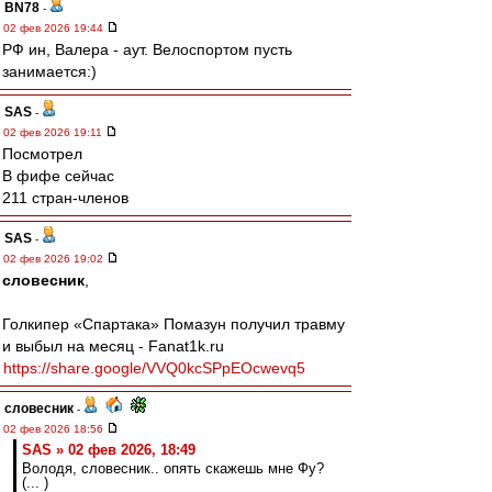
BN78
-
02 фев 2026 19:44
РФ ин, Валера - аут. Велоспортом пусть
занимается:)
SAS
-
02 фев 2026 19:11
Посмотрел
В фифе сейчас
211 стран-членов
SAS
-
02 фев 2026 19:02
словесник
,
Голкипер «Спартака» Помазун получил травму
и выбыл на месяц - Fanat1k.ru
https://share.google/VVQ0kcSPpEOcwevq5
словесник
-
02 фев 2026 18:56
SAS » 02 фев 2026, 18:49
Володя, словесник.. опять скажешь мне Фу?
(... )