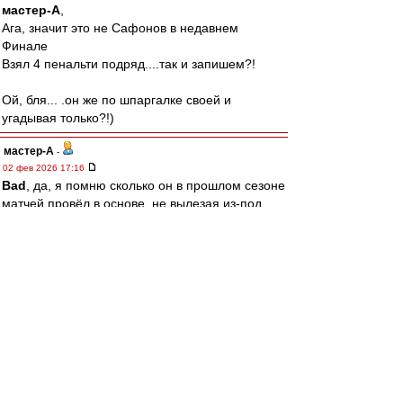
мастер-А
,
Ага, значит это не Сафонов в недавнем
Финале
Взял 4 пенальти подряд....так и запишем?!
Ой, бля... .он же по шпаргалке своей и
угадывая только?!)
мастер-А
-
02 фев 2026 17:16
Bad
, да, я помню сколько он в прошлом сезоне
матчей провёл в основе, не вылезая из-под
Доннарумы. Формально, не подкопаешься -
магатитулар))) Пусть основным вратарём
побудет и также титулы соберёт, заберу свои
слова обратно и признаю, что он топ. И эта,
оказаться в нужное время и в нужном месте,
сидя на бенче, тоже искусство. Но ни разу не
вратарское.
Bad
-
02 фев 2026 17:08
мастер-А » 02 фев 2026 17:03