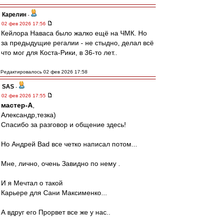
Карелин
-
02 фев 2026 17:56
Кейлора Наваса было жалко ещё на ЧМК. Но
за предыдущие регалии - не стыдно, делал всё
что мог для Коста-Рики, в 36-то лет..
Редактировалось 02 фев 2026 17:58
SAS
-
02 фев 2026 17:55
мастер-А
,
Александр,тезка)
Спасибо за разговор и общение здесь!
Но Андрей Bad все четко написал потом...
Мне, лично, очень Завидно по нему .
И я Мечтал о такой
Карьере для Сани Максименко...
А вдруг его Прорвет все же у нас..