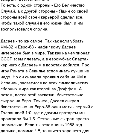
То есть, с одной стороны - Его Величество
Случай, а с другой стороны - Яшин со своей
стороны всей своей карьерой сделал все,
чтобы такой случай в его жизни был, и им
воспользовался сполна.
Дасаев - то же самое. Так как если убрать
ЧМ-82 и Евро-88 - нафиг кому Дасаев
интересен был в мире. Так как на чемпионат
СССР всем плевать, а в еврокубках Спартак
хер чего с Дасаевым в воротах добился. Про
игру Рината в Севилье вспоминать лучше не
надо. Но он сначала проявил себя на ЧМ в
Испании, засветился во всех символических
сборных мира как второй за Дзоффом. А
потом, после этой засветки, блистательно
сыграл на Евро. Точнее, Дасаев сыграл
блистательно на Евро-88 один матч - первый с
Голландией 1:0, где с другим вратарем мы
проиграли бы 1:5. Остальные сыграл просто
нормально. Если ты вспомнишь 1988 год
дальше, помимо ЧЕ, то ничего хорошего для