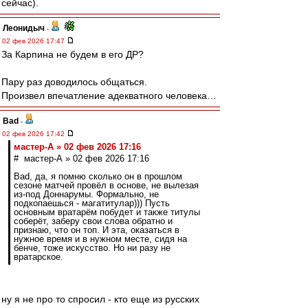
сейчас).
Леонидыч
-
02 фев 2026 17:47
За Карпина не будем в его ДР?
Пару раз доводилось общаться.
Произвел впечатление адекватного человека…
Bad
-
02 фев 2026 17:42
мастер-А » 02 фев 2026 17:16
# мастер-А » 02 фев 2026 17:16
Bad, да, я помню сколько он в прошлом
сезоне матчей провёл в основе, не вылезая
из-под Доннарумы. Формально, не
подкопаешься - магатитулар))) Пусть
основным вратарём побудет и также титулы
соберёт, заберу свои слова обратно и
признаю, что он топ. И эта, оказаться в
нужное время и в нужном месте, сидя на
бенче, тоже искусство. Но ни разу не
вратарское.
ну я не про то спросил - кто еще из русских