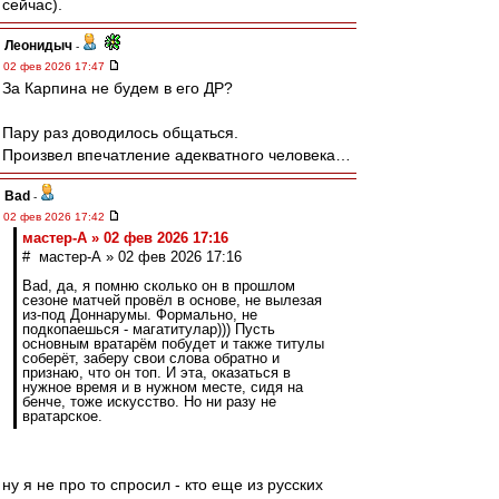
сейчас).
Леонидыч
-
02 фев 2026 17:47
За Карпина не будем в его ДР?
Пару раз доводилось общаться.
Произвел впечатление адекватного человека…
Bad
-
02 фев 2026 17:42
мастер-А » 02 фев 2026 17:16
# мастер-А » 02 фев 2026 17:16
Bad, да, я помню сколько он в прошлом
сезоне матчей провёл в основе, не вылезая
из-под Доннарумы. Формально, не
подкопаешься - магатитулар))) Пусть
основным вратарём побудет и также титулы
соберёт, заберу свои слова обратно и
признаю, что он топ. И эта, оказаться в
нужное время и в нужном месте, сидя на
бенче, тоже искусство. Но ни разу не
вратарское.
ну я не про то спросил - кто еще из русских