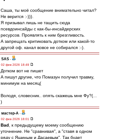
Саша, ты моё сообщение внимательно читал?
Не верится :-))).
Я призывал лишь не тащить сюда
псевдоинсайды с как-бы-инсайдерских
ресурсов. Проявлять к ним брезгливость.
А запрещать критиковать дотком или какой-то
другой оф. канал вовсе не собирался :-).
SAS
-
02 фев 2026 18:49
Дотком вот не пишет
А пишут другие, что Помазун получил травму,
минимум на месяц(
Володя, словесник.. опять скажешь мне Фу?(...
)
мастер-А
-
02 фев 2026 18:01
Bad
, к предыдущему моему сообщению
уточнение. Не "сравнивая", а "ставя в одном
ряду с Яшиным и Дасаевым". Так будет