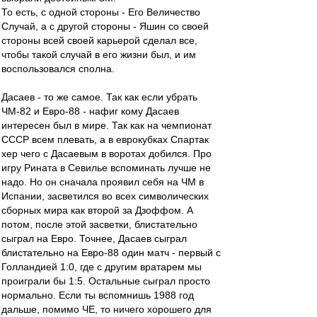
То есть, с одной стороны - Его Величество
Случай, а с другой стороны - Яшин со своей
стороны всей своей карьерой сделал все,
чтобы такой случай в его жизни был, и им
воспользовался сполна.
Дасаев - то же самое. Так как если убрать
ЧМ-82 и Евро-88 - нафиг кому Дасаев
интересен был в мире. Так как на чемпионат
СССР всем плевать, а в еврокубках Спартак
хер чего с Дасаевым в воротах добился. Про
игру Рината в Севилье вспоминать лучше не
надо. Но он сначала проявил себя на ЧМ в
Испании, засветился во всех символических
сборных мира как второй за Дзоффом. А
потом, после этой засветки, блистательно
сыграл на Евро. Точнее, Дасаев сыграл
блистательно на Евро-88 один матч - первый с
Голландией 1:0, где с другим вратарем мы
проиграли бы 1:5. Остальные сыграл просто
нормально. Если ты вспомнишь 1988 год
дальше, помимо ЧЕ, то ничего хорошего для