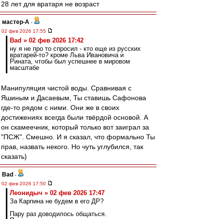
28 лет для вратаря не возраст
мастер-А
-
02 фев 2026 17:55
Bad » 02 фев 2026 17:42
ну я не про то спросил - кто еще из русских
вратарей-то? кроме Льва Ивановича и
Рината, чтобы был успешнее в мировом
масштабе
Манипуляция чистой воды. Сравнивая с
Яшиным и Дасаевым, Ты ставишь Сафонова
где-то рядом с ними. Они же в своих
достижениях всегда были твёрдой основой. А
он скамеечник, который только вот заиграл за
"ПСЖ". Смешно. И я сказал, что формально Ты
прав, назвать некого. Но чуть углубился, так
сказать)
Bad
-
02 фев 2026 17:50
Леонидыч » 02 фев 2026 17:47
За Карпина не будем в его ДР?
Пару раз доводилось общаться.