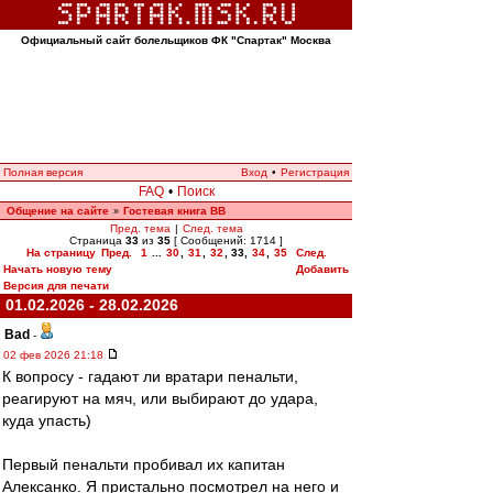
Официальный сайт болельщиков ФК "Спартак" Москва
Полная версия
Вход
•
Регистрация
FAQ
•
Поиск
Общение на сайте
Гостевая книга ВВ
»
Пред. тема
|
След. тема
Страница
33
из
35
[ Сообщений: 1714 ]
На страницу
Пред.
1
...
30
,
31
,
32
,
33
,
34
,
35
След.
Начать новую тему
Добавить
Версия для печати
01.02.2026 - 28.02.2026
Bad
-
02 фев 2026 21:18
К вопросу - гадают ли вратари пенальти,
реагируют на мяч, или выбирают до удара,
куда упасть)
Первый пенальти пробивал их капитан
Алексанко. Я пристально посмотрел на него и