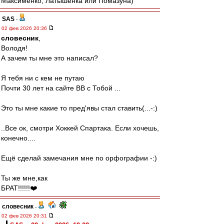
Максименко, Латышенка или Помазуна)
SAS
-
02 фев 2026 20:36
словесник
,
Володя!
А зачем ты мне это написал?
Я тебя ни с кем не путаю
Почти 30 лет на сайте ВВ с Тобой ...
Это ты мне какие то пред'явы стал ставить(...-:)
..Все ок, смотри Хоккей Спартака. Если хочешь,
конечно....
Ещё сделай замечания мне по орфографии -:)
Ты же мне,как
БРАТ!!!!!!❤️
словесник
-
02 фев 2026 20:31