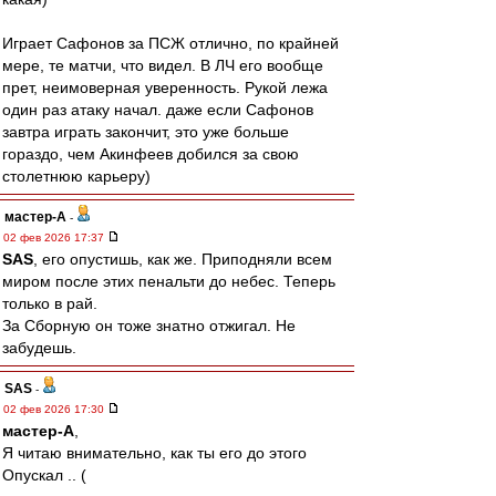
Играет Сафонов за ПСЖ отлично, по крайней
мере, те матчи, что видел. В ЛЧ его вообще
прет, неимоверная уверенность. Рукой лежа
один раз атаку начал. даже если Сафонов
завтра играть закончит, это уже больше
гораздо, чем Акинфеев добился за свою
столетнюю карьеру)
мастер-А
-
02 фев 2026 17:37
SAS
, его опустишь, как же. Приподняли всем
миром после этих пенальти до небес. Теперь
только в рай.
За Сборную он тоже знатно отжигал. Не
забудешь.
SAS
-
02 фев 2026 17:30
мастер-А
,
Я читаю внимательно, как ты его до этого
Опускал .. (