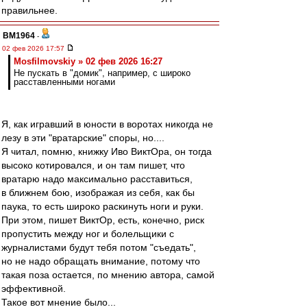
правильнее.
BM1964
-
02 фев 2026 17:57
Mosfilmovskiy » 02 фев 2026 16:27
Не пускать в "домик", например, с широко
расставленными ногами
Я, как игравший в юности в воротах никогда не
лезу в эти "вратарские" споры, но....
Я читал, помню, книжку Иво ВиктОра, он тогда
высоко котировался, и он там пишет, что
вратарю надо максимально расставиться,
в ближнем бою, изображая из себя, как бы
паука, то есть широко раскинуть ноги и руки.
При этом, пишет ВиктОр, есть, конечно, риск
пропустить между ног и болельщики с
журналистами будут тебя потом "съедать",
но не надо обращать внимание, потому что
такая поза остается, по мнению автора, самой
эффективной.
Такое вот мнение было...