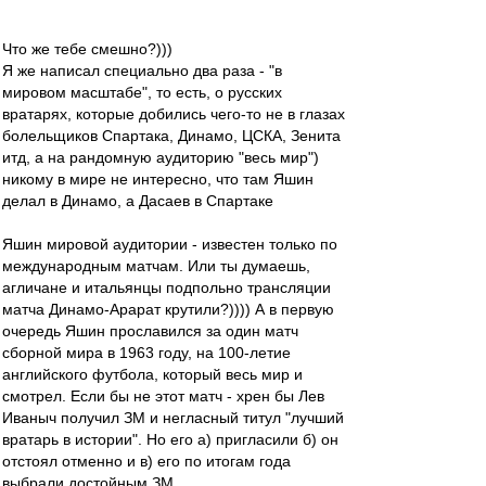
Что же тебе смешно?)))
Я же написал специально два раза - "в
мировом масштабе", то есть, о русских
вратарях, которые добились чего-то не в глазах
болельщиков Спартака, Динамо, ЦСКА, Зенита
итд, а на рандомную аудиторию "весь мир")
никому в мире не интересно, что там Яшин
делал в Динамо, а Дасаев в Спартаке
Яшин мировой аудитории - известен только по
международным матчам. Или ты думаешь,
агличане и итальянцы подпольно трансляции
матча Динамо-Арарат крутили?)))) А в первую
очередь Яшин прославился за один матч
сборной мира в 1963 году, на 100-летие
английского футбола, который весь мир и
смотрел. Если бы не этот матч - хрен бы Лев
Иваныч получил ЗМ и негласный титул "лучший
вратарь в истории". Но его а) пригласили б) он
отстоял отменно и в) его по итогам года
выбрали достойным ЗМ.