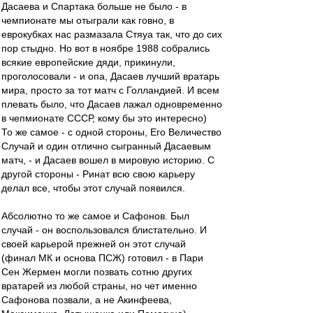
Дасаева и Спартака больше не было - в
чемпионате мы отыграли как говно, в
еврокубках нас размазала Стяуа так, что до сих
пор стыдно. Но вот в ноябре 1988 собрались
всякие европейские дяди, прикинули,
проголосовали - и опа, Дасаев лучший вратарь
мира, просто за тот матч с Голландией. И всем
плевать было, что Дасаев лажал одновременно
в чепмионате СССР, кому бы это интересно)
То же самое - с одной стороны, Его Величество
Случай и один отлично сыгранный Дасаевым
матч, - и Дасаев вошел в мировую историю. С
другой стороны - Ринат всю свою карьеру
делал все, чтобы этот случай появился.
Абсолютно то же самое и Сафонов. Был
случай - он воспользовался блистательно. И
своей карьерой прежней он этот случай
(финал МК и основа ПСЖ) готовил - в Пари
Сен Жермен могли позвать сотню других
вратарей из любой страны, но чет именно
Сафонова позвали, а не Акинфеева,