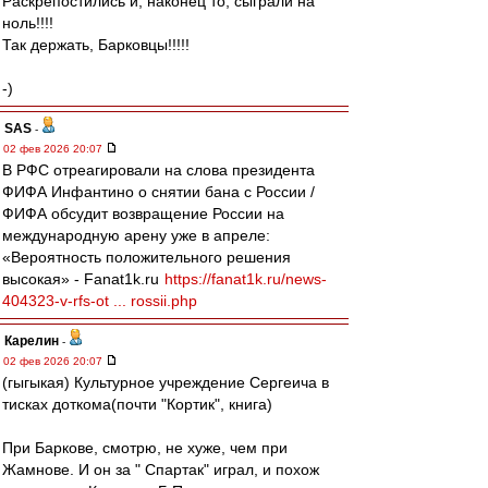
Раскрепостились и, наконец то, сыграли на
ноль!!!!
Так держать, Барковцы!!!!!
-)
SAS
-
02 фев 2026 20:07
В РФС отреагировали на слова президента
ФИФА Инфантино о снятии бана с России /
ФИФА обсудит возвращение России на
международную арену уже в апреле:
«Вероятность положительного решения
высокая» - Fanat1k.ru
https://fanat1k.ru/news-
404323-v-rfs-ot ... rossii.php
Карелин
-
02 фев 2026 20:07
(гыгыкая) Культурное учреждение Сергеича в
тисках доткома(почти "Кортик", книга)
При Баркове, смотрю, не хуже, чем при
Жамнове. И он за " Спартак" играл, и похож