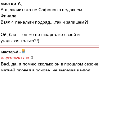
мастер-А
,
Ага, значит это не Сафонов в недавнем
Финале
Взял 4 пенальти подряд....так и запишем?!
Ой, бля... .он же по шпаргалке своей и
угадывая только?!)
мастер-А
-
02 фев 2026 17:16
Bad
, да, я помню сколько он в прошлом сезоне
матчей провёл в основе, не вылезая из-под
Доннарумы. Формально, не подкопаешься -
магатитулар))) Пусть основным вратарём
побудет и также титулы соберёт, заберу свои
слова обратно и признаю, что он топ. И эта,
оказаться в нужное время и в нужном месте,
сидя на бенче, тоже искусство. Но ни разу не
вратарское.
Bad
-
02 фев 2026 17:08
мастер-А » 02 фев 2026 17:03