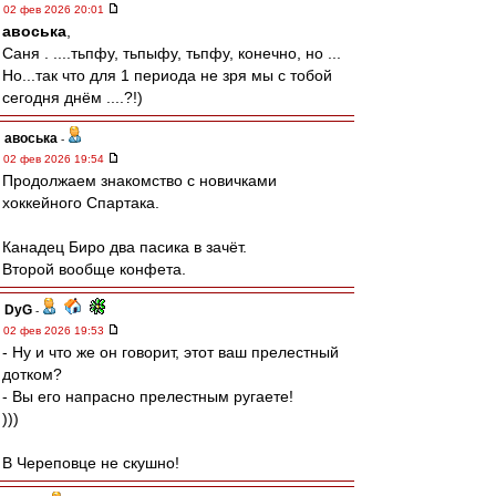
02 фев 2026 20:01
авоська
,
Саня . ....тьпфу, тьпыфу, тьпфу, конечно, но ...
Но...так что для 1 периода не зря мы с тобой
сегодня днём ....?!)
авоська
-
02 фев 2026 19:54
Продолжаем знакомство с новичками
хоккейного Спартака.
Канадец Биро два пасика в зачёт.
Второй вообще конфета.
DyG
-
02 фев 2026 19:53
- Ну и что же он говорит, этот ваш прелестный
дотком?
- Вы его напрасно прелестным ругаете!
)))
В Череповце не скушно!