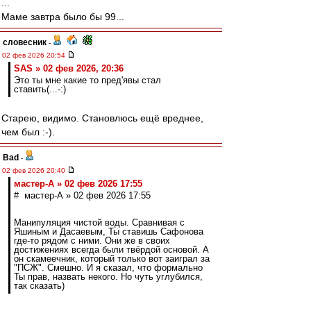
...
Маме завтра было бы 99...
словесник
-
02 фев 2026 20:54
SAS » 02 фев 2026, 20:36
Это ты мне какие то пред'явы стал
ставить(...-:)
Старею, видимо. Становлюсь ещё вреднее,
чем был :-).
Bad
-
02 фев 2026 20:40
мастер-А » 02 фев 2026 17:55
# мастер-А » 02 фев 2026 17:55
Манипуляция чистой воды. Сравнивая с
Яшиным и Дасаевым, Ты ставишь Сафонова
где-то рядом с ними. Они же в своих
достижениях всегда были твёрдой основой. А
он скамеечник, который только вот заиграл за
"ПСЖ". Смешно. И я сказал, что формально
Ты прав, назвать некого. Но чуть углубился,
так сказать)