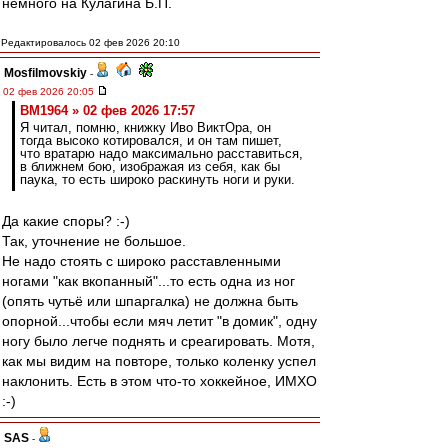
немного на Кулагина Б.П.
Редактировалось 02 фев 2026 20:10
Mosfilmovskiy
-
02 фев 2026 20:05
BM1964 » 02 фев 2026 17:57
Я читал, помню, книжку Иво ВиктОра, он
тогда высоко котировался, и он там пишет,
что вратарю надо максимально расставиться,
в ближнем бою, изображая из себя, как бы
паука, то есть широко раскинуть ноги и руки.
Да какие споры? :-)
Так, уточнение не большое.
Не надо стоять с широко расставленными
ногами "как вкопанный"...то есть одна из ног
(опять чутьё или шпаргалка) не должна быть
опорной...чтобы если мяч летит "в домик", одну
ногу было легче поднять и среагировать. Мотя,
как мы видим на повторе, только коленку успел
наклонить. Есть в этом что-то хоккейное, ИМХО
:-)
SAS
-