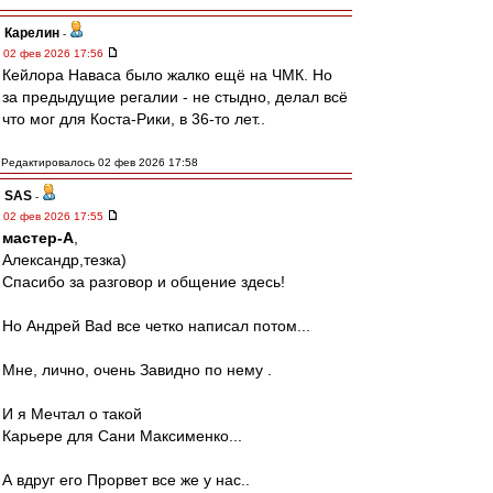
Карелин
-
02 фев 2026 17:56
Кейлора Наваса было жалко ещё на ЧМК. Но
за предыдущие регалии - не стыдно, делал всё
что мог для Коста-Рики, в 36-то лет..
Редактировалось 02 фев 2026 17:58
SAS
-
02 фев 2026 17:55
мастер-А
,
Александр,тезка)
Спасибо за разговор и общение здесь!
Но Андрей Bad все четко написал потом...
Мне, лично, очень Завидно по нему .
И я Мечтал о такой
Карьере для Сани Максименко...
А вдруг его Прорвет все же у нас..