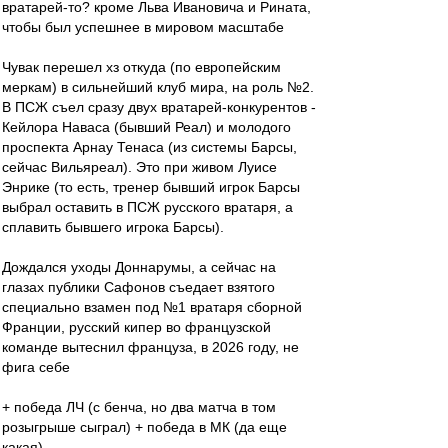
вратарей-то? кроме Льва Ивановича и Рината,
чтобы был успешнее в мировом масштабе
Чувак перешел хз откуда (по европейским
меркам) в сильнейший клуб мира, на роль №2.
В ПСЖ съел сразу двух вратарей-конкурентов -
Кейлора Наваса (бывший Реал) и молодого
проспекта Арнау Тенаса (из системы Барсы,
сейчас Вильяреал). Это при живом Луисе
Энрике (то есть, тренер бывший игрок Барсы
выбрал оставить в ПСЖ русского вратаря, а
сплавить бывшего игрока Барсы).
Дождался уходы Доннарумы, а сейчас на
глазах публики Сафонов съедает взятого
специально взамен под №1 вратаря сборной
Франции, русский кипер во французской
команде вытеснил француза, в 2026 году, не
фига себе
+ победа ЛЧ (с бенча, но два матча в том
розыгрыше сыграл) + победа в МК (да еще
какая)