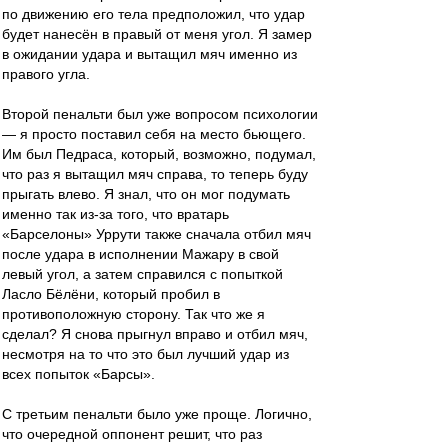
по движению его тела предположил, что удар
будет нанесён в правый от меня угол. Я замер
в ожидании удара и вытащил мяч именно из
правого угла.
Второй пенальти был уже вопросом психологии
— я просто поставил себя на место бьющего.
Им был Педраса, который, возможно, подумал,
что раз я вытащил мяч справа, то теперь буду
прыгать влево. Я знал, что он мог подумать
именно так из-за того, что вратарь
«Барселоны» Уррути также сначала отбил мяч
после удара в исполнении Мажару в свой
левый угол, а затем справился с попыткой
Ласло Бёлёни, который пробил в
противоположную сторону. Так что же я
сделал? Я снова прыгнул вправо и отбил мяч,
несмотря на то что это был лучший удар из
всех попыток «Барсы».
С третьим пенальти было уже проще. Логично,
что очередной оппонент решит, что раз