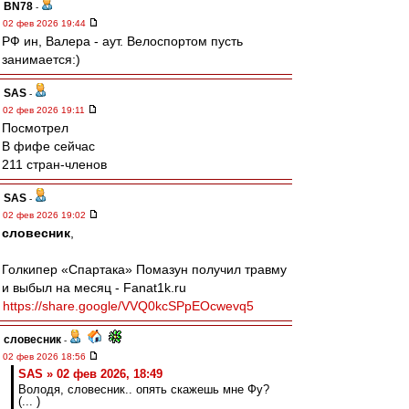
BN78
-
02 фев 2026 19:44
РФ ин, Валера - аут. Велоспортом пусть
занимается:)
SAS
-
02 фев 2026 19:11
Посмотрел
В фифе сейчас
211 стран-членов
SAS
-
02 фев 2026 19:02
словесник
,
Голкипер «Спартака» Помазун получил травму
и выбыл на месяц - Fanat1k.ru
https://share.google/VVQ0kcSPpEOcwevq5
словесник
-
02 фев 2026 18:56
SAS » 02 фев 2026, 18:49
Володя, словесник.. опять скажешь мне Фу?
(... )