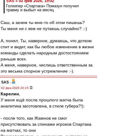
SAS » 02 фев 2026, 19:02
Голкипер «Спартака» Помазун получил
травму и выбыл на месяц
Саш, а зачем ты мне-то об этом пишешь?
Ты меня ни с кем не путаешь случайно? :-)
А, понял. Ты, наверное, думаешь, что дотком
спит и видит, как бы любое изменение в жизни
команды сделать народным достостоянием
раньше всех.
А меня, наверное, числишь ответственным за
это весьма спорное устремление :-).
SAS
-
02 фев 2026 20:15
Карелин
,
У меня ещё после прошлого матча была
аналитика заготовлена, в стиле губера?!):
- после того, как Жамнов не смог
присутствовать за спинами игроков Спартака
на матчах, то они