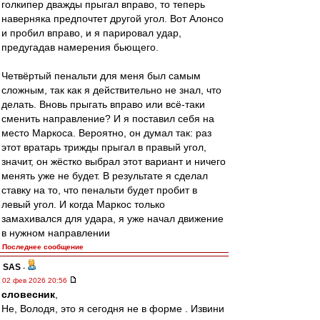
голкипер дважды прыгал вправо, то теперь
наверняка предпочтет другой угол. Вот Алонсо
и пробил вправо, и я парировал удар,
предугадав намерения бьющего.
Четвёртый пенальти для меня был самым
сложным, так как я действительно не знал, что
делать. Вновь прыгать вправо или всё-таки
сменить направление? И я поставил себя на
место Маркоса. Вероятно, он думал так: раз
этот вратарь трижды прыгал в правый угол,
значит, он жёстко выбрал этот вариант и ничего
менять уже не будет. В результате я сделал
ставку на то, что пенальти будет пробит в
левый угол. И когда Маркос только
замахивался для удара, я уже начал движение
в нужном направлении
Последнее сообщение
SAS
-
02 фев 2026 20:56
словесник
,
Не, Володя, это я сегодня не в форме . Извини