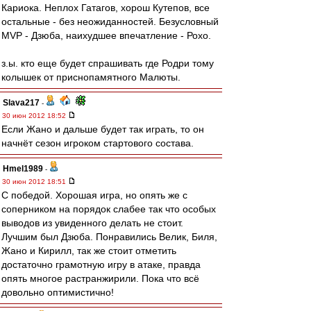
Кариока. Неплох Гатагов, хорош Кутепов, все
остальные - без неожиданностей. Безусловный
MVP - Дзюба, наихудшее впечатление - Рохо.
з.ы. кто еще будет спрашивать где Родри тому
колышек от приснопамятного Малюты.
Slava217
-
30 июн 2012 18:52
Если Жано и дальше будет так играть, то он
начнёт сезон игроком стартового состава.
Hmel1989
-
30 июн 2012 18:51
С победой. Хорошая игра, но опять же с
соперником на порядок слабее так что особых
выводов из увиденного делать не стоит.
Лучшим был Дзюба. Понравились Велик, Биля,
Жано и Кирилл, так же стоит отметить
достаточно грамотную игру в атаке, правда
опять многое растранжирили. Пока что всё
довольно оптимистично!