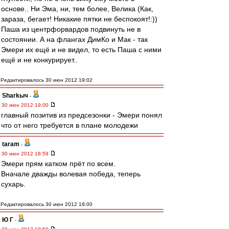
основе.. Ни Эма, ни, тем более, Велика (Как,
зараза, бегает! Никакие пятки не беспокоят!:))
Паша из центрфорвардов подвинуть не в
состоянии. А на флангах ДимКо и Мак - так
Эмери их ещё и не видел, то есть Паша с ними
ещё и не конкурирует..
Редактировалось 30 июн 2012 19:02
Sharkыч
-
30 июн 2012 19:00
главный позитив из предсезонки - Эмери понял
что от него требуется в плане молодежи
taram
-
30 июн 2012 18:59
Эмери прям катком прёт по всем.
Вначале дважды волевая победа, теперь
сухарь.
Редактировалось 30 июн 2012 19:00
Ю Г
-