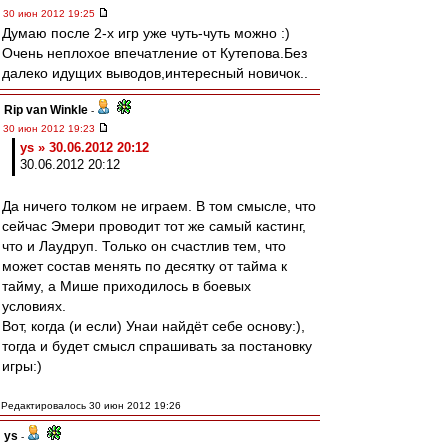
30 июн 2012 19:25
Думаю после 2-х игр уже чуть-чуть можно :)
Очень неплохое впечатление от Кутепова.Без
далеко идущих выводов,интересный новичок..
Rip van Winkle
-
30 июн 2012 19:23
ys » 30.06.2012 20:12
30.06.2012 20:12
Да ничего толком не играем. В том смысле, что
сейчас Эмери проводит тот же самый кастинг,
что и Лаудруп. Только он счастлив тем, что
может состав менять по десятку от тайма к
тайму, а Мише приходилось в боевых
условиях.
Вот, когда (и если) Унаи найдёт себе основу:),
тогда и будет смысл спрашивать за постановку
игры:)
Редактировалось 30 июн 2012 19:26
ys
-