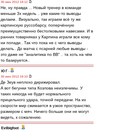
30 июн 2012 19:12
Не, ну правда ... Новый тренер в команде
меньше 3х недель .. уже какие-то выводы
делаем.. Визуально, так играем всё ту же
карпинскую руссобарсу, поперчённую
преимущественно бестолковыми навесами. И в
ранних товарняках у Карпина играли все кому
ни попади.. Так что пока не с чего выводы
делать.. До матча с псарней любые выводы -
это даже не "аналитика по ВВ" .. та хоть на чём
то базируется..
Ю Г
-
30 июн 2012 19:10
Де Зеув неплохо дирижировал.
А вот бегунки типа Козлова неизлечимы. У
таких никогда не будет нормального
прицельного удара, точной передачи. На их
скорости мир сжимается в узкое пространство,
размером с мяч. Ничего больше они не могут
видеть, к сожалению.
Evilbigfoot
-