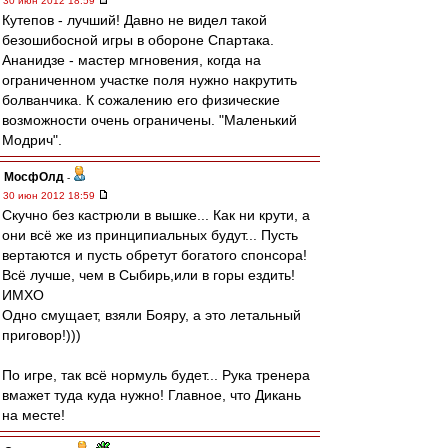
30 июн 2012 18:59
Кутепов - лучший! Давно не видел такой
безошибосной игры в обороне Спартака.
Ананидзе - мастер мгновения, когда на
ограниченном участке поля нужно накрутить
болванчика. К сожалению его физические
возможности очень ограничены. "Маленький
Модрич".
МосфОлд
-
30 июн 2012 18:59
Скучно без кастрюли в вышке... Как ни крути, а
они всё же из принципиальных будут... Пусть
вертаются и пусть обретут богатого спонсора!
Всё лучше, чем в Сыбирь,или в горы ездить!
ИМХО
Одно смущает, взяли Бояру, а это летальный
приговор!)))
По игре, так всё нормуль будет... Рука тренера
вмажет туда куда нужно! Главное, что Дикань
на месте!