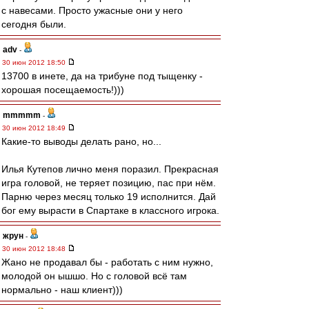
с навесами. Просто ужасные они у него
сегодня были.
adv
-
30 июн 2012 18:50
13700 в инете, да на трибуне под тыщенку -
хорошая посещаемость!)))
mmmmm
-
30 июн 2012 18:49
Какие-то выводы делать рано, но...
Илья Кутепов лично меня поразил. Прекрасная
игра головой, не теряет позицию, пас при нём.
Парню через месяц только 19 исполнится. Дай
бог ему вырасти в Спартаке в классного игрока.
жрун
-
30 июн 2012 18:48
Жано не продавал бы - работать с ним нужно,
молодой он ышшо. Но с головой всё там
нормально - наш клиент)))