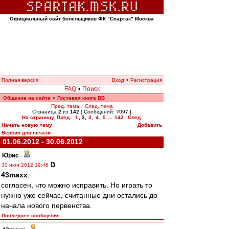
Официальный сайт болельщиков ФК "Спартак" Москва
Полная версия
Вход
•
Регистрация
FAQ
•
Поиск
Общение на сайте
Гостевая книга ВВ
»
Пред. тема
|
След. тема
Страница
2
из
142
[ Сообщений: 7097 ]
На страницу
Пред.
1
,
2
,
3
,
4
,
5
...
142
След.
Начать новую тему
Добавить
Версия для печати
01.06.2012 - 30.06.2012
Юрис
-
30 июн 2012 19:48
43maxx
,
согласен, что можно исправить. Но играть то
нужно уже сейчас, считанные дни остались до
начала нового первенства.
Последнее сообщение