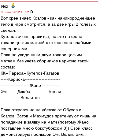
Nox
-
30 июн 2012 18:52
Вот хрен знает, Козлов - как наиинороднейшее
тело в игре смотрится, а за две игры 2 голевых
сделал.
Кутепов очень нравится, но это на фоне
товарищеских матчей с откровенно слабыми
соперниками.
Пока по увиденным двум товарищеским
матчам без учета сборников нарисую такой
состав:
КК--Пареха--Кутепов-Гатагов
-----Кариока-----------------------
-------------------Жано------------
Эм-------Дзюба------------Билли
-------------Веллитон-------------
Пока откровенно не убеждают Обухов и
Козлов. Зотов и Махмудов претендуют лишь на
попадание в заявку на матч (поэтому Жано
поставлен мною бокстубоксом 8)) Свой класс
демонстрируют Большой Эм, Велик, Бил,