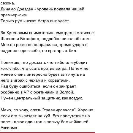
сезона.
Динамо Дрезден - уровень подвала нашей
премьер-лиги.
Только румынская Астра выпадает.
За Кутеповым внимательно смотрел в матчах с
Шальке и Ботафого, подробно писал об этом.
Мне он резко не понравился, кроме удара в
падение через себя, но вратарь отбил.
Понимаю, что доказать что-либо или убедит
кого-либо, что ссать против ветра. Но тем не
менее очень интересно будет взглянуть на
него в играх с чехами и хорватами.
Рад буду ошибиться, если он заиграет,
особенно в ЧР с осетинами и Волгой.
Нужен центральный защитник, как воздух.
Мачо, по ходу, опять "травмировался". Хорошо
если его выпиздят на хуй. Его присутствие на
поле - плюс один гол в пользу бомжей/коней.
Аксиома.