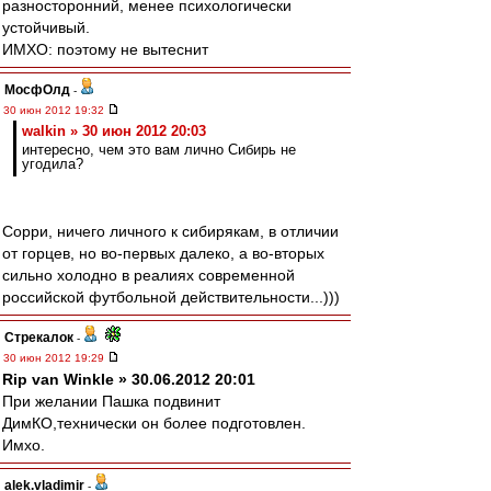
разносторонний, менее психологически
устойчивый.
ИМХО: поэтому не вытеснит
МосфОлд
-
30 июн 2012 19:32
walkin » 30 июн 2012 20:03
интересно, чем это вам лично Сибирь не
угодила?
Сорри, ничего личного к сибирякам, в отличии
от горцев, но во-первых далеко, а во-вторых
сильно холодно в реалиях современной
российской футбольной действительности...)))
Стрекалок
-
30 июн 2012 19:29
Rip van Winkle » 30.06.2012 20:01
При желании Пашка подвинит
ДимКО,технически он более подготовлен.
Имхо.
alek.vladimir
-