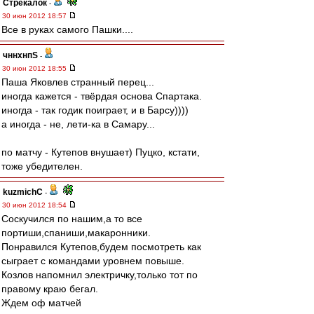
Стрекалок
-
30 июн 2012 18:57
Все в руках самого Пашки....
чннхнпS
-
30 июн 2012 18:55
Паша Яковлев странный перец...
иногда кажется - твёрдая основа Спартака.
иногда - так годик поиграет, и в Барсу))))
а иногда - не, лети-ка в Самару...
по матчу - Кутепов внушает) Пуцко, кстати,
тоже убедителен.
kuzmichC
-
30 июн 2012 18:54
Соскучился по нашим,а то все
портиши,спаниши,макаронники.
Понравился Кутепов,будем посмотреть как
сыграет с командами уровнем повыше.
Козлов напомнил электричку,только тот по
правому краю бегал.
Ждем оф матчей