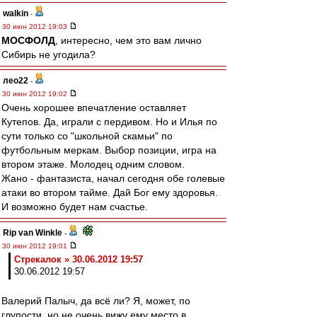
walkin
-
30 июн 2012 19:03
МОСФОЛД
, интересно, чем это вам лично
Сибирь не угодила?
лео22
-
30 июн 2012 19:02
Очень хорошее впечатление оставляет
Кутепов. Да, играли с пердивом. Но и Илья по
сути только со "школьной скамьи" по
футбольным меркам. Выбор позиции, игра на
втором этаже. Молодец одним словом.
Жано - фантазиста, начал сегодня обе голевые
атаки во втором тайме. Дай Бог ему здоровья.
И возможно будет нам счастье.
Rip van Winkle
-
30 июн 2012 19:01
Стрекалок » 30.06.2012 19:57
30.06.2012 19:57
Валерий Палыч, да всё ли? Я, может, по
глупости, но не очень вижу ему место в