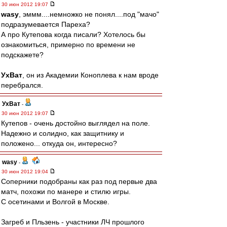
30 июн 2012 19:07
wasy
, эммм....немножко не понял....под "мачо"
подразумевается Пареха?
А про Кутепова когда писали? Хотелось бы
ознакомиться, примерно по времени не
подскажете?
УхВат
, он из Академии Коноплева к нам вроде
перебрался.
УхВат
-
30 июн 2012 19:07
Кутепов - очень достойно выглядел на поле.
Надежно и солидно, как защитнику и
положено... откуда он, интересно?
wasy
-
30 июн 2012 19:04
Соперники подобраны как раз под первые два
матч, похожи по манере и стилю игры.
С осетинами и Волгой в Москве.
Загреб и Пльзень - участники ЛЧ прошлого