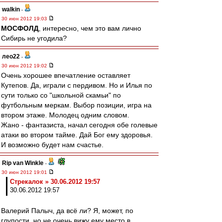
walkin
-
30 июн 2012 19:03
МОСФОЛД
, интересно, чем это вам лично
Сибирь не угодила?
лео22
-
30 июн 2012 19:02
Очень хорошее впечатление оставляет
Кутепов. Да, играли с пердивом. Но и Илья по
сути только со "школьной скамьи" по
футбольным меркам. Выбор позиции, игра на
втором этаже. Молодец одним словом.
Жано - фантазиста, начал сегодня обе голевые
атаки во втором тайме. Дай Бог ему здоровья.
И возможно будет нам счастье.
Rip van Winkle
-
30 июн 2012 19:01
Стрекалок » 30.06.2012 19:57
30.06.2012 19:57
Валерий Палыч, да всё ли? Я, может, по
глупости, но не очень вижу ему место в