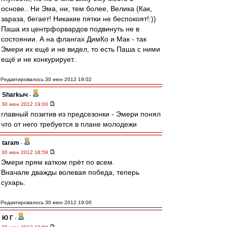
основе.. Ни Эма, ни, тем более, Велика (Как,
зараза, бегает! Никакие пятки не беспокоят!:))
Паша из центрфорвардов подвинуть не в
состоянии. А на флангах ДимКо и Мак - так
Эмери их ещё и не видел, то есть Паша с ними
ещё и не конкурирует..
Редактировалось 30 июн 2012 19:02
Sharkыч
-
30 июн 2012 19:00
главный позитив из предсезонки - Эмери понял
что от него требуется в плане молодежи
taram
-
30 июн 2012 18:59
Эмери прям катком прёт по всем.
Вначале дважды волевая победа, теперь
сухарь.
Редактировалось 30 июн 2012 19:00
Ю Г
-