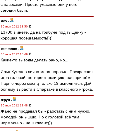
с навесами. Просто ужасные они у него
сегодня были.
adv
-
30 июн 2012 18:50
13700 в инете, да на трибуне под тыщенку -
хорошая посещаемость!)))
mmmmm
-
30 июн 2012 18:49
Какие-то выводы делать рано, но...
Илья Кутепов лично меня поразил. Прекрасная
игра головой, не теряет позицию, пас при нём.
Парню через месяц только 19 исполнится. Дай
бог ему вырасти в Спартаке в классного игрока.
жрун
-
30 июн 2012 18:48
Жано не продавал бы - работать с ним нужно,
молодой он ышшо. Но с головой всё там
нормально - наш клиент)))