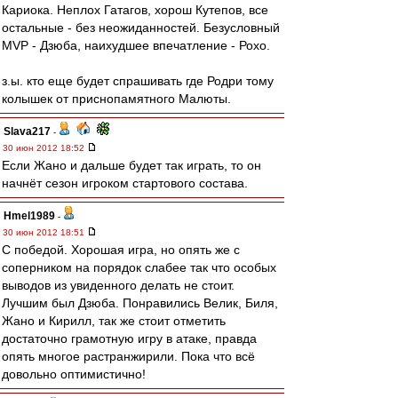
Кариока. Неплох Гатагов, хорош Кутепов, все
остальные - без неожиданностей. Безусловный
MVP - Дзюба, наихудшее впечатление - Рохо.
з.ы. кто еще будет спрашивать где Родри тому
колышек от приснопамятного Малюты.
Slava217
-
30 июн 2012 18:52
Если Жано и дальше будет так играть, то он
начнёт сезон игроком стартового состава.
Hmel1989
-
30 июн 2012 18:51
С победой. Хорошая игра, но опять же с
соперником на порядок слабее так что особых
выводов из увиденного делать не стоит.
Лучшим был Дзюба. Понравились Велик, Биля,
Жано и Кирилл, так же стоит отметить
достаточно грамотную игру в атаке, правда
опять многое растранжирили. Пока что всё
довольно оптимистично!