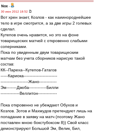
Nox
-
30 июн 2012 18:52
Вот хрен знает, Козлов - как наиинороднейшее
тело в игре смотрится, а за две игры 2 голевых
сделал.
Кутепов очень нравится, но это на фоне
товарищеских матчей с откровенно слабыми
соперниками.
Пока по увиденным двум товарищеским
матчам без учета сборников нарисую такой
состав:
КК--Пареха--Кутепов-Гатагов
-----Кариока-----------------------
-------------------Жано------------
Эм-------Дзюба------------Билли
-------------Веллитон-------------
Пока откровенно не убеждают Обухов и
Козлов. Зотов и Махмудов претендуют лишь на
попадание в заявку на матч (поэтому Жано
поставлен мною бокстубоксом 8)) Свой класс
демонстрируют Большой Эм, Велик, Бил,