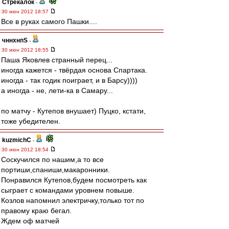
Стрекалок
-
30 июн 2012 18:57
Все в руках самого Пашки....
чннхнпS
-
30 июн 2012 18:55
Паша Яковлев странный перец...
иногда кажется - твёрдая основа Спартака.
иногда - так годик поиграет, и в Барсу))))
а иногда - не, лети-ка в Самару...
по матчу - Кутепов внушает) Пуцко, кстати,
тоже убедителен.
kuzmichC
-
30 июн 2012 18:54
Соскучился по нашим,а то все
портиши,спаниши,макаронники.
Понравился Кутепов,будем посмотреть как
сыграет с командами уровнем повыше.
Козлов напомнил электричку,только тот по
правому краю бегал.
Ждем оф матчей