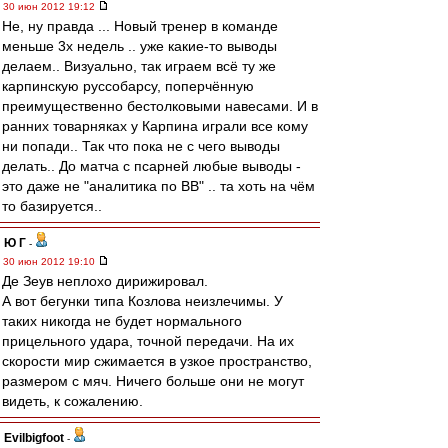
30 июн 2012 19:12
Не, ну правда ... Новый тренер в команде
меньше 3х недель .. уже какие-то выводы
делаем.. Визуально, так играем всё ту же
карпинскую руссобарсу, поперчённую
преимущественно бестолковыми навесами. И в
ранних товарняках у Карпина играли все кому
ни попади.. Так что пока не с чего выводы
делать.. До матча с псарней любые выводы -
это даже не "аналитика по ВВ" .. та хоть на чём
то базируется..
Ю Г
-
30 июн 2012 19:10
Де Зеув неплохо дирижировал.
А вот бегунки типа Козлова неизлечимы. У
таких никогда не будет нормального
прицельного удара, точной передачи. На их
скорости мир сжимается в узкое пространство,
размером с мяч. Ничего больше они не могут
видеть, к сожалению.
Evilbigfoot
-