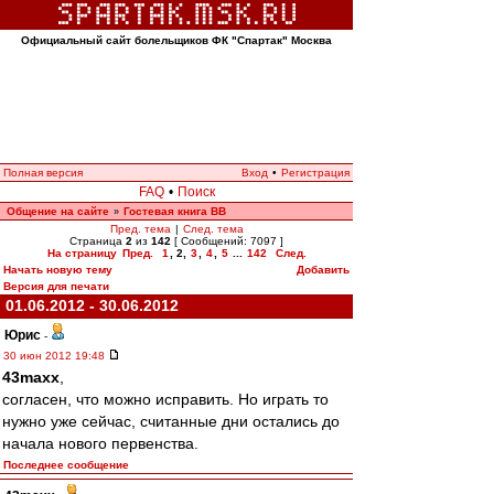
Официальный сайт болельщиков ФК "Спартак" Москва
Полная версия
Вход
•
Регистрация
FAQ
•
Поиск
Общение на сайте
Гостевая книга ВВ
»
Пред. тема
|
След. тема
Страница
2
из
142
[ Сообщений: 7097 ]
На страницу
Пред.
1
,
2
,
3
,
4
,
5
...
142
След.
Начать новую тему
Добавить
Версия для печати
01.06.2012 - 30.06.2012
Юрис
-
30 июн 2012 19:48
43maxx
,
согласен, что можно исправить. Но играть то
нужно уже сейчас, считанные дни остались до
начала нового первенства.
Последнее сообщение