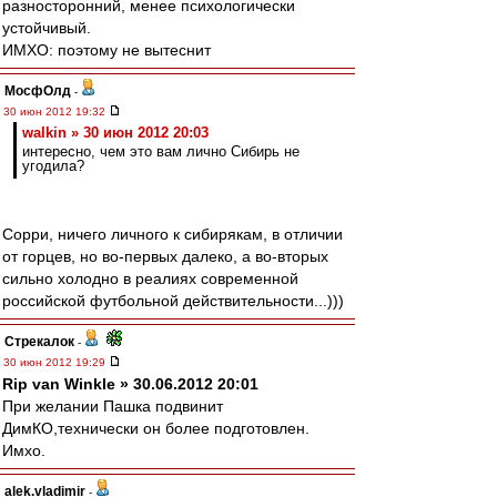
разносторонний, менее психологически
устойчивый.
ИМХО: поэтому не вытеснит
МосфОлд
-
30 июн 2012 19:32
walkin » 30 июн 2012 20:03
интересно, чем это вам лично Сибирь не
угодила?
Сорри, ничего личного к сибирякам, в отличии
от горцев, но во-первых далеко, а во-вторых
сильно холодно в реалиях современной
российской футбольной действительности...)))
Стрекалок
-
30 июн 2012 19:29
Rip van Winkle » 30.06.2012 20:01
При желании Пашка подвинит
ДимКО,технически он более подготовлен.
Имхо.
alek.vladimir
-