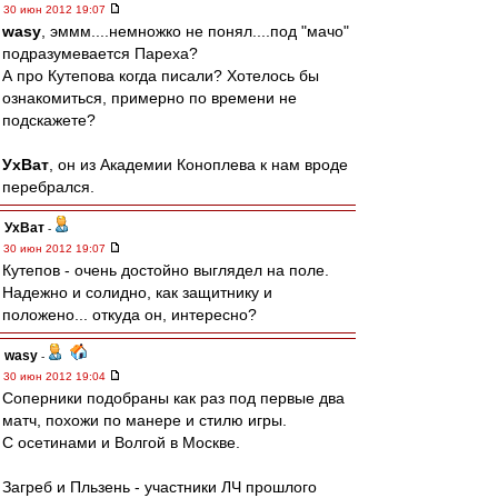
30 июн 2012 19:07
wasy
, эммм....немножко не понял....под "мачо"
подразумевается Пареха?
А про Кутепова когда писали? Хотелось бы
ознакомиться, примерно по времени не
подскажете?
УхВат
, он из Академии Коноплева к нам вроде
перебрался.
УхВат
-
30 июн 2012 19:07
Кутепов - очень достойно выглядел на поле.
Надежно и солидно, как защитнику и
положено... откуда он, интересно?
wasy
-
30 июн 2012 19:04
Соперники подобраны как раз под первые два
матч, похожи по манере и стилю игры.
С осетинами и Волгой в Москве.
Загреб и Пльзень - участники ЛЧ прошлого