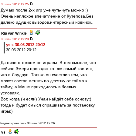
30 июн 2012 19:25
Думаю после 2-х игр уже чуть-чуть можно :)
Очень неплохое впечатление от Кутепова.Без
далеко идущих выводов,интересный новичок..
Rip van Winkle
-
30 июн 2012 19:23
ys » 30.06.2012 20:12
30.06.2012 20:12
Да ничего толком не играем. В том смысле, что
сейчас Эмери проводит тот же самый кастинг,
что и Лаудруп. Только он счастлив тем, что
может состав менять по десятку от тайма к
тайму, а Мише приходилось в боевых
условиях.
Вот, когда (и если) Унаи найдёт себе основу:),
тогда и будет смысл спрашивать за постановку
игры:)
Редактировалось 30 июн 2012 19:26
ys
-