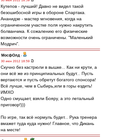
30 июн 2012 18:59
Кутепов - лучший! Давно не видел такой
безошибосной игры в обороне Спартака.
Ананидзе - мастер мгновения, когда на
ограниченном участке поля нужно накрутить
болванчика. К сожалению его физические
возможности очень ограничены. "Маленький
Модрич".
МосфОлд
-
30 июн 2012 18:59
Скучно без кастрюли в вышке... Как ни крути, а
они всё же из принципиальных будут... Пусть
вертаются и пусть обретут богатого спонсора!
Всё лучше, чем в Сыбирь,или в горы ездить!
ИМХО
Одно смущает, взяли Бояру, а это летальный
приговор!)))
По игре, так всё нормуль будет... Рука тренера
вмажет туда куда нужно! Главное, что Дикань
на месте!