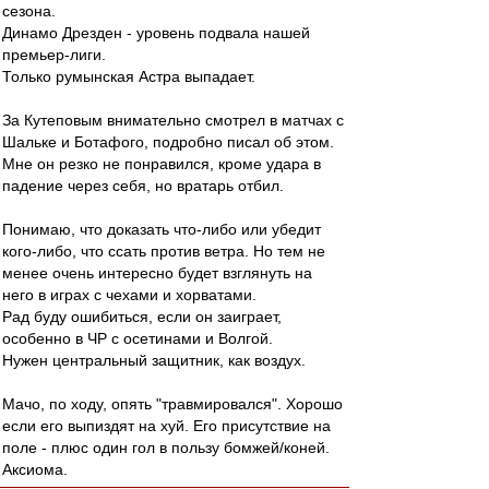
сезона.
Динамо Дрезден - уровень подвала нашей
премьер-лиги.
Только румынская Астра выпадает.
За Кутеповым внимательно смотрел в матчах с
Шальке и Ботафого, подробно писал об этом.
Мне он резко не понравился, кроме удара в
падение через себя, но вратарь отбил.
Понимаю, что доказать что-либо или убедит
кого-либо, что ссать против ветра. Но тем не
менее очень интересно будет взглянуть на
него в играх с чехами и хорватами.
Рад буду ошибиться, если он заиграет,
особенно в ЧР с осетинами и Волгой.
Нужен центральный защитник, как воздух.
Мачо, по ходу, опять "травмировался". Хорошо
если его выпиздят на хуй. Его присутствие на
поле - плюс один гол в пользу бомжей/коней.
Аксиома.