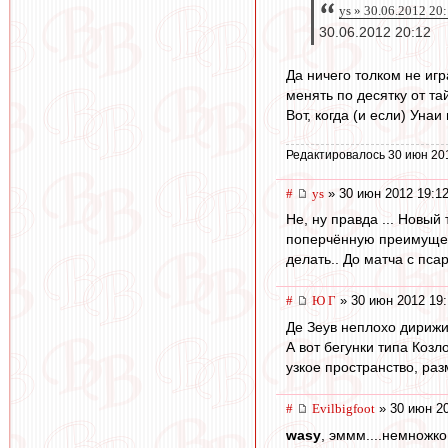
ys » 30.06.2012 20
30.06.2012 20:12
Да ничего толком не игр
менять по десятку от та
Вот, когда (и если) Унаи
Редактировалось 30 июн 20
#
ys
» 30 июн 2012 19:1
Не, ну правда ... Новый
поперчённую преимущест
делать.. До матча с пса
#
Ю Г
» 30 июн 2012 19:
Де Зеув неплохо дирижи
А вот бегунки типа Козл
узкое пространство, раз
#
Evilbigfoot
» 30 июн 20
wasy
, эммм....немножко