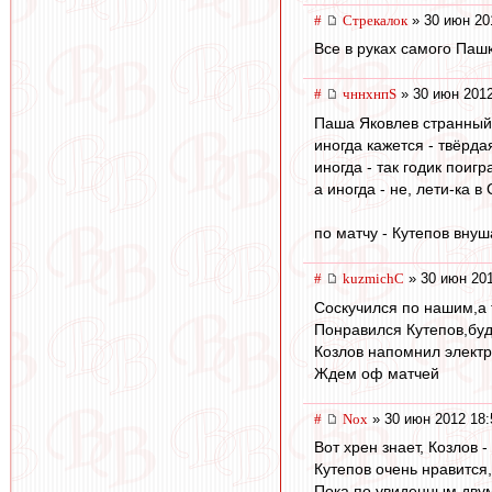
#
Стрекалок
» 30 июн 20
Все в руках самого Пашки
#
чннхнпS
» 30 июн 2012
Паша Яковлев странный 
иногда кажется - твёрда
иногда - так годик поигра
а иногда - не, лети-ка в 
по матчу - Кутепов внуш
#
kuzmichC
» 30 июн 201
Соскучился по нашим,а 
Понравился Кутепов,буд
Козлов напомнил электри
Ждем оф матчей
#
Nox
» 30 июн 2012 18:
Вот хрен знает, Козлов 
Кутепов очень нравится
Пока по увиденным двум