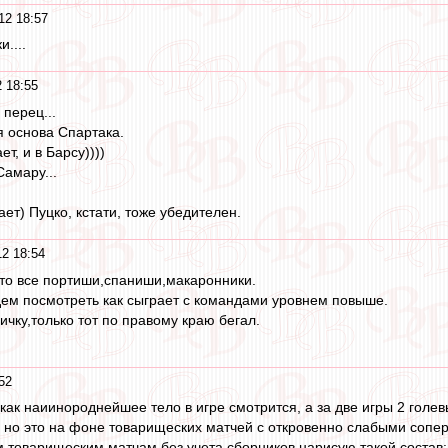
12 18:57
....
 18:55
перец...
я основа Спартака.
ет, и в Барсу))))
Самару...
ает) Пуцко, кстати, тоже убедителен.
2 18:54
то все портиши,спаниши,макаронники.
ем посмотреть как сыграет с командами уровнем повыше.
чку,только тот по правому краю бегал.
52
- как наиинороднейшее тело в игре смотрится, а за две игры 2 голе
, но это на фоне товарищеских матчей с откровенно слабыми сопе
 товарищеским матчам без учета сборников нарисую такой состав: