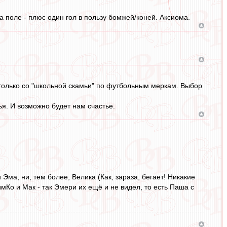
на поле - плюс один гол в пользу бомжей/коней. Аксиома.
 только со "школьной скамьи" по футбольным меркам. Выбор
ья. И возможно будет нам счастье.
 Эма, ни, тем более, Велика (Как, зараза, бегает! Никакие
мКо и Мак - так Эмери их ещё и не видел, то есть Паша с