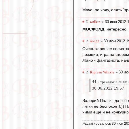
Мачо, по ходу, опять "т
#
walkin
» 30 июн 2012 1
МОСФОЛД
, интересно,
#
лео22
» 30 июн 2012 1
Очень хорошее впечатле
позиции, игра на второ
Жано - фантазиста, нача
#
Rip van Winkle
» 30 ию
Стрекалок » 30.06.
30.06.2012 19:57
Валерий Палыч, да всё л
пятки не беспокоят!:)) 
ними ещё и не конкуриру
Редактировалось 30 июн 20