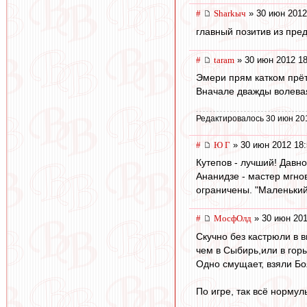
#
Sharkыч
» 30 июн 2012
главный позитив из пре
#
taram
» 30 июн 2012 18
Эмери прям катком прёт
Вначале дважды волевая
Редактировалось 30 июн 20
#
Ю Г
» 30 июн 2012 18:
Кутепов - лучший! Давн
Ананидзе - мастер мгно
ограничены. "Маленький
#
МосфОлд
» 30 июн 201
Скучно без кастрюли в в
чем в Сыбирь,или в гор
Одно смущает, взяли Боя
По игре, так всё нормул