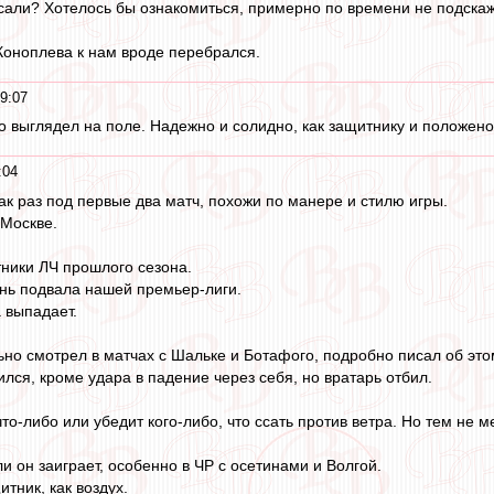
исали? Хотелось бы ознакомиться, примерно по времени не подска
 Коноплева к нам вроде перебрался.
9:07
о выглядел на поле. Надежно и солидно, как защитнику и положено.
:04
к раз под первые два матч, похожи по манере и стилю игры.
 Москве.
тники ЛЧ прошлого сезона.
нь подвала нашей премьер-лиги.
 выпадает.
но смотрел в матчах с Шальке и Ботафого, подробно писал об это
лся, кроме удара в падение через себя, но вратарь отбил.
то-либо или убедит кого-либо, что ссать против ветра. Но тем не м
и он заиграет, особенно в ЧР с осетинами и Волгой.
тник, как воздух.