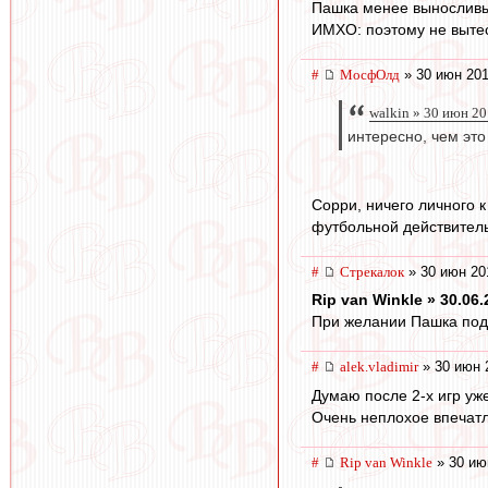
Пашка менее выносливы
ИМХО: поэтому не выте
#
МосфОлд
» 30 июн 201
walkin » 30 июн 20
интересно, чем это
Сорри, ничего личного к
футбольной действительн
#
Стрекалок
» 30 июн 20
Rip van Winkle » 30.06.
При желании Пашка под
#
alek.vladimir
» 30 июн 
Думаю после 2-х игр уже
Очень неплохое впечатл
#
Rip van Winkle
» 30 ию