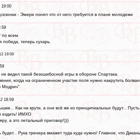
 19:00
дсезонки - Эмери понял что от него требуется в плане молодежи
:59
 по всем.
 победа, теперь сухарь.
12 19:00
59
о не видел такой безошибосной игры в обороне Спартака.
вения, когда на ограниченном участке поля нужно накрутить болва
 Модрич".
2 18:59
ышке... Как ни крути, а они всё же из принципиальных будут... Пуст
ы ездить! ИМХО
ру, а это летальный приговор!)))
ь будет... Рука тренера вмажет туда куда нужно! Главное, что Дикан