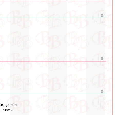
вых сделал.
рниками.