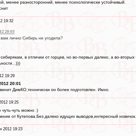
й, менее разносторонний, менее психологически устойчивый.
снит
2 19:32
12 20:03
 вам лично Сибирь не угодила?
 сибирякам, в отличии от горцев, но во-первых далеко, а во-втор
ости...)))
12 19:29
2012 20:01
винит ДимКО,технически он более подготовлен. Имхо.
2012 19:25
 чуть-чуть можно :)
ение от Кутепова.Без далеко идущих выводов,интересный новичок.
н 2012 19:23