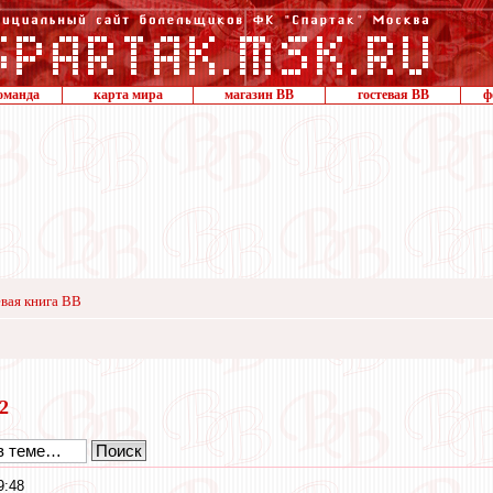
оманда
карта мира
магазин ВВ
гостевая ВВ
ф
вая книга ВВ
12
9:48