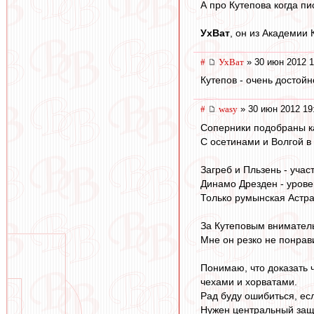
А про Кутепова когда п
УхВат
, он из Академии
#
УхВат
» 30 июн 2012 1
Кутепов - очень достойн
#
wasy
» 30 июн 2012 19
Соперники подобраны ка
С осетинами и Волгой в
Загреб и Пльзень - учас
Динамо Дрезден - урове
Только румынская Астра
За Кутеповым вниматель
Мне он резко не понрави
Понимаю, что доказать ч
чехами и хорватами.
Рад буду ошибиться, есл
Нужен центральный защи