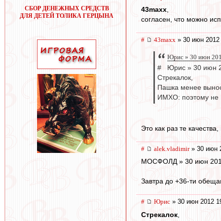
СБОР ДЕНЕЖНЫХ СРЕДСТВ
43maxx
,
ДЛЯ ДЕТЕЙ ТОЛИКА ГЕРЦЫНА
согласен, что можно исп
#
43maxx
» 30 июн 2012
Юрис » 30 июн 201
# Юрис » 30 июн 2
Стрекалок,
Пашка менее вынос
ИМХО: поэтому не 
Это как раз те качества
#
alek.vladimir
» 30 июн 
МОСФОЛД » 30 июн 2012 
Завтра до +36-ти обещают 
#
Юрис
» 30 июн 2012 1
Стрекалок
,