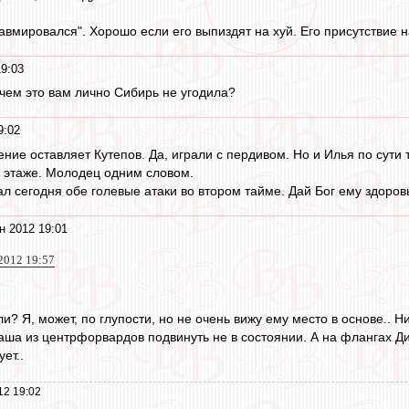
равмировался". Хорошо если его выпиздят на хуй. Его присутствие 
9:03
 чем это вам лично Сибирь не угодила?
9:02
ние оставляет Кутепов. Да, играли с пердивом. Но и Илья по сути
м этаже. Молодец одним словом.
л сегодня обе голевые атаки во втором тайме. Дай Бог ему здоров
н 2012 19:01
2012 19:57
и? Я, может, по глупости, но не очень вижу ему место в основе.. Ни
Паша из центрфорвардов подвинуть не в состоянии. А на флангах Ди
ет..
12 19:02