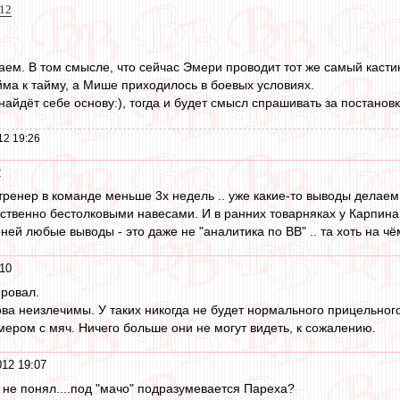
:12
аем. В том смысле, что сейчас Эмери проводит тот же самый кастинг
йма к тайму, а Мише приходилось в боевых условиях.
 найдёт себе основу:), тогда и будет смысл спрашивать за постановк
12 19:26
2
 тренер в команде меньше 3х недель .. уже какие-то выводы делаем.
венно бестолковыми навесами. И в ранних товарняках у Карпина иг
рней любые выводы - это даже не "аналитика по ВВ" .. та хоть на чё
10
ровал.
ова неизлечимы. У таких никогда не будет нормального прицельног
мером с мяч. Ничего больше они не могут видеть, к сожалению.
12 19:07
 не понял....под "мачо" подразумевается Пареха?