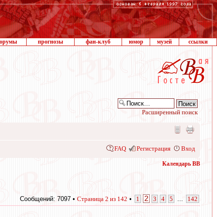
орумы
прогнозы
фан-клуб
юмор
музей
ссылки
Расширенный поиск
FAQ
Регистрация
Вход
Календарь ВВ
2
Сообщений: 7097 •
Страница
2
из
142
•
1
3
4
5
...
142