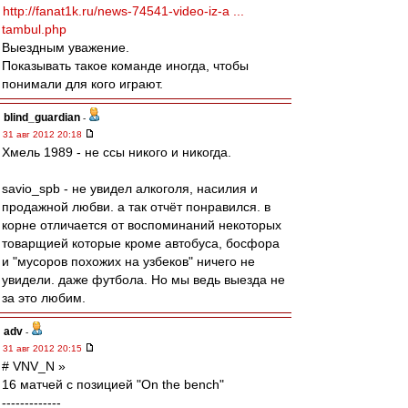
http://fanat1k.ru/news-74541-video-iz-a ...
tambul.php
Выездным уважение.
Показывать такое команде иногда, чтобы
понимали для кого играют.
blind_guardian
-
31 авг 2012 20:18
Хмель 1989 - не ссы никого и никогда.
savio_spb - не увидел алкоголя, насилия и
продажной любви. а так отчёт понравился. в
корне отличается от воспоминаний некоторых
товарщией которые кроме автобуса, босфора
и "мусоров похожих на узбеков" ничего не
увидели. даже футбола. Но мы ведь выезда не
за это любим.
adv
-
31 авг 2012 20:15
# VNV_N »
16 матчей с позицией "On the bench"
-------------