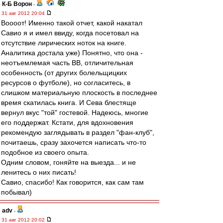
К-Б Ворон
-
31 авг 2012 20:04
Воооот! Именно такой отчет, какой накатал
Савио я и имел ввиду, когда посетовал на
отсутствие лирических ноток на книге.
Аналитика достала уже) Понятно, что она -
неотъемлемая часть ВВ, отличительная
особенность (от других болельщицких
ресурсов о футболе), но согласитесь, в
слишком материальную плоскость в последнее
время скатилась книга. И Сева блестяще
вернул вкус "той" гостевой. Надеюсь, многие
его поддержат. Кстати, для вдохновения
рекомендую заглядывать в раздел "фан-клуб",
почитаешь, сразу захочется написать что-то
подобное из своего опыта.
Одним словом, гоняйте на выезда... и не
ленитесь о них писать!
Савио, спасибо! Как говорится, как сам там
побывал)
adv
-
31 авг 2012 20:02