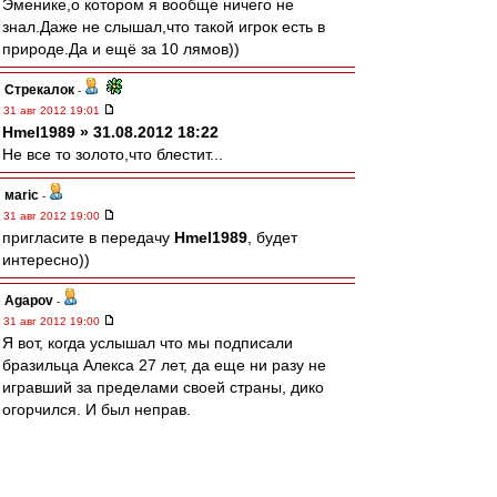
Эменике,о котором я вообще ничего не
знал.Даже не слышал,что такой игрок есть в
природе.Да и ещё за 10 лямов))
Стрекалок
-
31 авг 2012 19:01
Hmel1989 » 31.08.2012 18:22
Не все то золото,что блестит...
маric
-
31 авг 2012 19:00
пригласите в передачу
Hmel1989
, будет
интересно))
Agapov
-
31 авг 2012 19:00
Я вот, когда услышал что мы подписали
бразильца Алекса 27 лет, да еще ни разу не
игравший за пределами своей страны, дико
огорчился. И был неправ.
RWP_Noy
-
31 авг 2012 18:56
Alexey_190 » 31 авг 2012 19:51