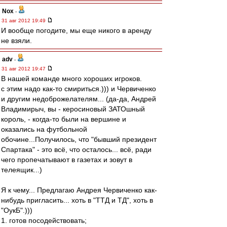
Nox
-
31 авг 2012 19:49
И вообще погодите, мы еще никого в аренду
не взяли.
adv
-
31 авг 2012 19:47
В нашей команде много хороших игроков.
с этим надо как-то смириться.))) и Червиченко
и другим недоброжелателям... (да-да, Андрей
Владимирыч, вы - керосиновый ЗАТОшный
король, - когда-то были на вершине и
оказались на футбольной
обочине...Получилось, что "бывший президент
Спартака" - это всё, что осталось... всё, ради
чего пропечатывают в газетах и зовут в
телеящик...)
Я к чему... Предлагаю Андрея Червиченко как-
нибудь пригласить... хоть в "ТТД и ТД", хоть в
"ОукБ".)))
1. готов посодействовать;