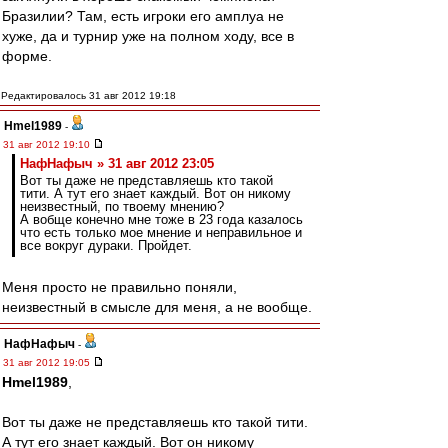
Бразилии? Там, есть игроки его амплуа не
хуже, да и турнир уже на полном ходу, все в
форме.
Редактировалось 31 авг 2012 19:18
Hmel1989
-
31 авг 2012 19:10
НафНафыч » 31 авг 2012 23:05
Вот ты даже не представляешь кто такой
тити. А тут его знает каждый. Вот он никому
неизвестный, по твоему мнению?
А вобще конечно мне тоже в 23 года казалось
что есть только мое мнение и неправильное и
все вокруг дураки. Пройдет.
Меня просто не правильно поняли,
неизвестный в смысле для меня, а не вообще.
НафНафыч
-
31 авг 2012 19:05
Hmel1989
,
Вот ты даже не представляешь кто такой тити.
А тут его знает каждый. Вот он никому