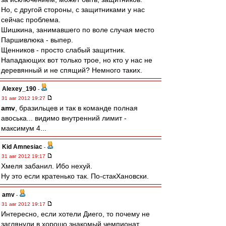
Но, с другой стороны, с защитниками у нас
сейчас проблема.
Шишкина, занимавшего по воле случая место
Паршивлюка - выпер.
Щенников - просто слабый защитник.
Нападающих вот только трое, но кто у нас не
деревянный и не спящий? Немного таких.
Alexey_190
-
31 авг 2012 19:27
amv
, бразильцев и так в команде полная
авоська... видимо внутренний лимит -
максимум 4...
Kid Amnesiac
-
31 авг 2012 19:17
Хмеля забанил. Ибо нехуй.
Ну это если кратенько так. По-стакХановски.
amv
-
31 авг 2012 19:17
Интересно, если хотели Диего, то почему не
заглянули в хорошо знакомый чемпионат