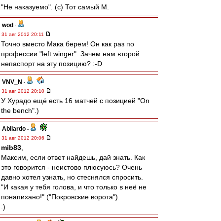
"Не наказуемо". (с) Тот самый М.
wod
-
31 авг 2012 20:11
Точно вместо Мака берем! Он как раз по
профессии "left winger". Зачем нам второй
непаспорт на эту позицию? :-D
VNV_N
-
31 авг 2012 20:10
У Хурадо ещё есть 16 матчей с позицией "On
the bench".)
Abilardo
-
31 авг 2012 20:06
mib83
,
Максим, если ответ найдешь, дай знать. Как
это говорится - неистово плюсуюсь? Очень
давно хотел узнать, но стеснялся спросить.
"И какая у тебя голова, и что только в неё не
понапихано!" ("Покровские ворота").
:)