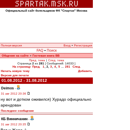
Официальный сайт болельщиков ФК "Спартак" Москва
Полная версия
Вход
•
Регистрация
FAQ
•
Поиск
Общение на сайте
Гостевая книга ВВ
»
Пред. тема
|
След. тема
Страница
2
из
281
[ Сообщений: 14033 ]
На страницу
Пред.
1
,
2
,
3
,
4
,
5
...
281
След.
Начать новую тему
Добавить
Версия для печати
01.08.2012 - 31.08.2012
Deimos
-
31 авг 2012 20:36
ну вот и дотком оживился) Хурадо официально
арендован
Последнее сообщение
КБ Винничанин
-
31 авг 2012 20:35