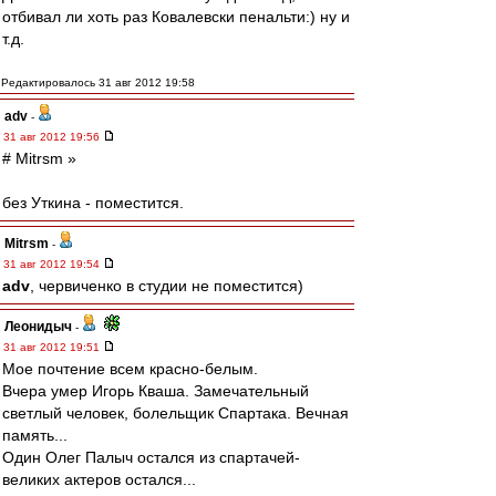
отбивал ли хоть раз Ковалевски пенальти:) ну и
т.д.
Редактировалось 31 авг 2012 19:58
adv
-
31 авг 2012 19:56
# Mitrsm »
без Уткина - поместится.
Mitrsm
-
31 авг 2012 19:54
adv
, червиченко в студии не поместится)
Леонидыч
-
31 авг 2012 19:51
Мое почтение всем красно-белым.
Вчера умер Игорь Кваша. Замечательный
светлый человек, болельщик Спартака. Вечная
память...
Один Олег Палыч остался из спартачей-
великих актеров остался...