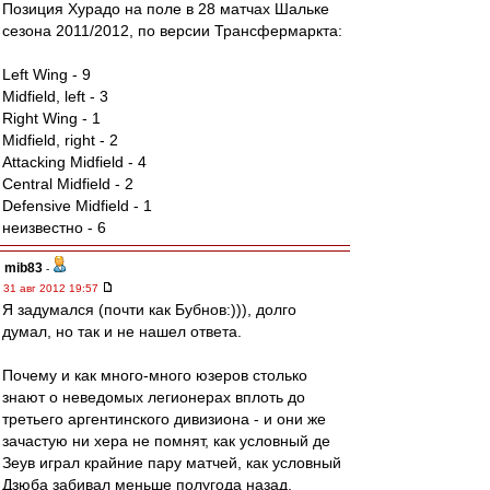
Позиция Хурадо на поле в 28 матчах Шальке
сезона 2011/2012, по версии Трансфермаркта:
Left Wing - 9
Midfield, left - 3
Right Wing - 1
Midfield, right - 2
Attacking Midfield - 4
Central Midfield - 2
Defensive Midfield - 1
неизвестно - 6
mib83
-
31 авг 2012 19:57
Я задумался (почти как Бубнов:))), долго
думал, но так и не нашел ответа.
Почему и как много-много юзеров столько
знают о неведомых легионерах вплоть до
третьего аргентинского дивизиона - и они же
зачастую ни хера не помнят, как условный де
Зеув играл крайние пару матчей, как условный
Дзюба забивал меньше полугода назад,