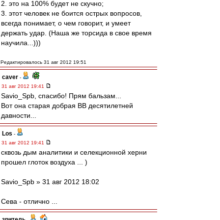
2. это на 100% будет не скучно;
3. этот человек не боится острых вопросов,
всегда понимает, о чем говорит, и умеет
держать удар. (Наша же торсида в свое время
научила...)))
Редактировалось 31 авг 2012 19:51
caver
-
31 авг 2012 19:41
Savio_Spb, спасибо! Прям бальзам...
Вот она старая добрая ВВ десятилетней
давности...
Los
-
31 авг 2012 19:41
сквозь дым аналитики и селекционной херни
прошел глоток воздуха ... )
Savio_Spb » 31 авг 2012 18:02
Сева - отлично ...
зpитель
-