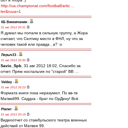
Вот и Жора :)
http://ua.championat.com/football/artic ...
ter&ruua=1
КБ Винничанин
-
31 авг 2012 20:31
Я думал мы попали в сильную группу, а Жора
считает, что Селтику место в ФНЛ, ну что за
человек такой или правда , а? :o
Лерыч33
-
31 авг 2012 20:30
Savio_Spb
, 31 авг 2012 18:02, Спасибо за
отчет. Прям ностальгия по "старой" ВВ ....
Valday
-
31 авг 2012 20:23
Формата книги пока неразумел. По вв-тв
Матвей99. Сиддха - брат по ОрДену! Всё.
Planer
-
31 авг 2012 20:19
Видеоотчет со стамбульского театра военных
действий от Матвея 99.