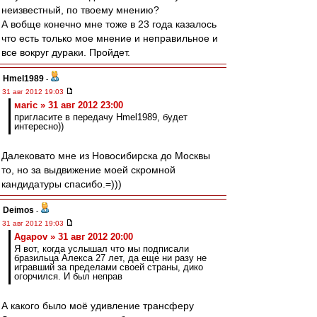
неизвестный, по твоему мнению?
А вобще конечно мне тоже в 23 года казалось
что есть только мое мнение и неправильное и
все вокруг дураки. Пройдет.
Hmel1989
-
31 авг 2012 19:03
маric » 31 авг 2012 23:00
пригласите в передачу Hmel1989, будет
интересно))
Далековато мне из Новосибирска до Москвы
то, но за выдвижение моей скромной
кандидатуры спасибо.=)))
Deimos
-
31 авг 2012 19:03
Agapov » 31 авг 2012 20:00
Я вот, когда услышал что мы подписали
бразильца Алекса 27 лет, да еще ни разу не
игравший за пределами своей страны, дико
огорчился. И был неправ
А какого было моё удивление трансферу