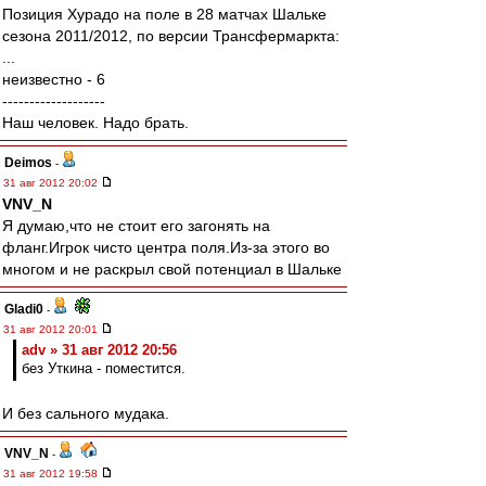
Позиция Хурадо на поле в 28 матчах Шальке
сезона 2011/2012, по версии Трансфермаркта:
...
неизвестно - 6
-------------------
Наш человек. Надо брать.
Deimos
-
31 авг 2012 20:02
VNV_N
Я думаю,что не стоит его загонять на
фланг.Игрок чисто центра поля.Из-за этого во
многом и не раскрыл свой потенциал в Шальке
Gladi0
-
31 авг 2012 20:01
adv » 31 авг 2012 20:56
без Уткина - поместится.
И без сального мудака.
VNV_N
-
31 авг 2012 19:58