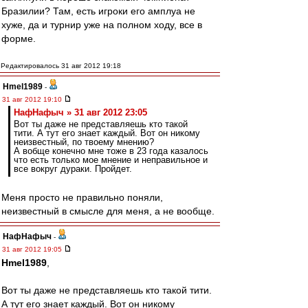
Бразилии? Там, есть игроки его амплуа не
хуже, да и турнир уже на полном ходу, все в
форме.
Редактировалось 31 авг 2012 19:18
Hmel1989
-
31 авг 2012 19:10
НафНафыч » 31 авг 2012 23:05
Вот ты даже не представляешь кто такой
тити. А тут его знает каждый. Вот он никому
неизвестный, по твоему мнению?
А вобще конечно мне тоже в 23 года казалось
что есть только мое мнение и неправильное и
все вокруг дураки. Пройдет.
Меня просто не правильно поняли,
неизвестный в смысле для меня, а не вообще.
НафНафыч
-
31 авг 2012 19:05
Hmel1989
,
Вот ты даже не представляешь кто такой тити.
А тут его знает каждый. Вот он никому