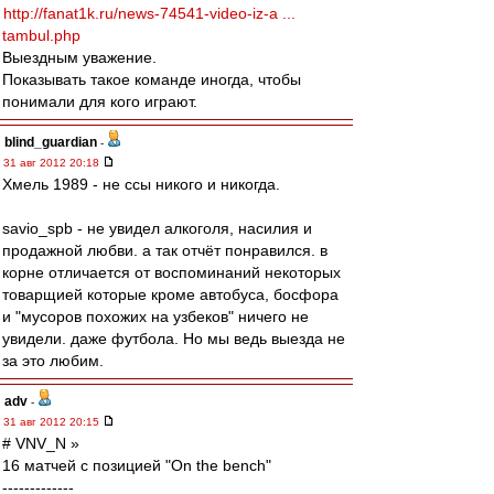
http://fanat1k.ru/news-74541-video-iz-a ...
tambul.php
Выездным уважение.
Показывать такое команде иногда, чтобы
понимали для кого играют.
blind_guardian
-
31 авг 2012 20:18
Хмель 1989 - не ссы никого и никогда.
savio_spb - не увидел алкоголя, насилия и
продажной любви. а так отчёт понравился. в
корне отличается от воспоминаний некоторых
товарщией которые кроме автобуса, босфора
и "мусоров похожих на узбеков" ничего не
увидели. даже футбола. Но мы ведь выезда не
за это любим.
adv
-
31 авг 2012 20:15
# VNV_N »
16 матчей с позицией "On the bench"
-------------