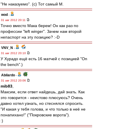
"Не наказуемо". (с) Тот самый М.
wod
-
31 авг 2012 20:11
Точно вместо Мака берем! Он как раз по
профессии "left winger". Зачем нам второй
непаспорт на эту позицию? :-D
VNV_N
-
31 авг 2012 20:10
У Хурадо ещё есть 16 матчей с позицией "On
the bench".)
Abilardo
-
31 авг 2012 20:06
mib83
,
Максим, если ответ найдешь, дай знать. Как
это говорится - неистово плюсуюсь? Очень
давно хотел узнать, но стеснялся спросить.
"И какая у тебя голова, и что только в неё не
понапихано!" ("Покровские ворота").
:)