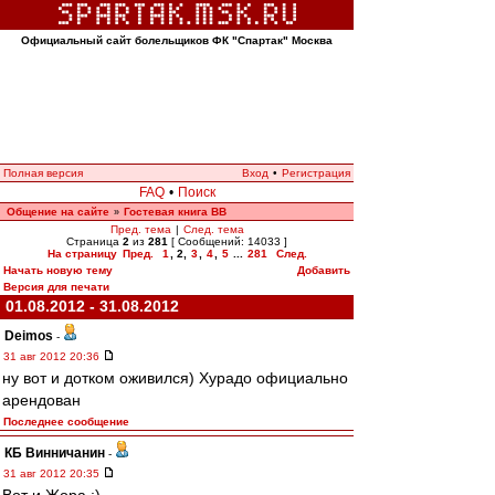
Официальный сайт болельщиков ФК "Спартак" Москва
Полная версия
Вход
•
Регистрация
FAQ
•
Поиск
Общение на сайте
Гостевая книга ВВ
»
Пред. тема
|
След. тема
Страница
2
из
281
[ Сообщений: 14033 ]
На страницу
Пред.
1
,
2
,
3
,
4
,
5
...
281
След.
Начать новую тему
Добавить
Версия для печати
01.08.2012 - 31.08.2012
Deimos
-
31 авг 2012 20:36
ну вот и дотком оживился) Хурадо официально
арендован
Последнее сообщение
КБ Винничанин
-
31 авг 2012 20:35