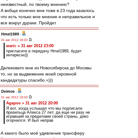
неизвестный, по твоему мнению?
А вобще конечно мне тоже в 23 года казалось
что есть только мое мнение и неправильное и
все вокруг дураки. Пройдет.
Hmel1989
-
31 авг 2012 19:03
маric » 31 авг 2012 23:00
пригласите в передачу Hmel1989, будет
интересно))
Далековато мне из Новосибирска до Москвы
то, но за выдвижение моей скромной
кандидатуры спасибо.=)))
Deimos
-
31 авг 2012 19:03
Agapov » 31 авг 2012 20:00
Я вот, когда услышал что мы подписали
бразильца Алекса 27 лет, да еще ни разу не
игравший за пределами своей страны, дико
огорчился. И был неправ
А какого было моё удивление трансферу