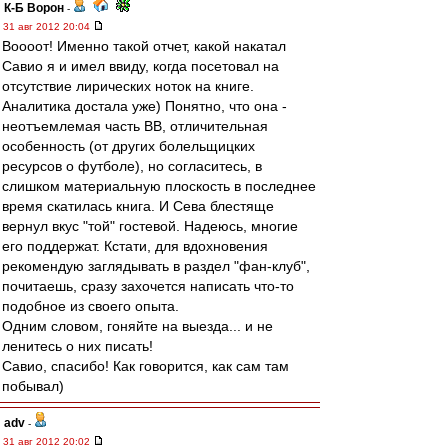
К-Б Ворон
-
31 авг 2012 20:04
Воооот! Именно такой отчет, какой накатал
Савио я и имел ввиду, когда посетовал на
отсутствие лирических ноток на книге.
Аналитика достала уже) Понятно, что она -
неотъемлемая часть ВВ, отличительная
особенность (от других болельщицких
ресурсов о футболе), но согласитесь, в
слишком материальную плоскость в последнее
время скатилась книга. И Сева блестяще
вернул вкус "той" гостевой. Надеюсь, многие
его поддержат. Кстати, для вдохновения
рекомендую заглядывать в раздел "фан-клуб",
почитаешь, сразу захочется написать что-то
подобное из своего опыта.
Одним словом, гоняйте на выезда... и не
ленитесь о них писать!
Савио, спасибо! Как говорится, как сам там
побывал)
adv
-
31 авг 2012 20:02