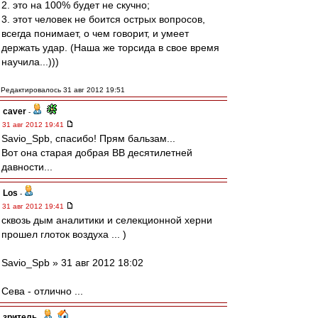
2. это на 100% будет не скучно;
3. этот человек не боится острых вопросов,
всегда понимает, о чем говорит, и умеет
держать удар. (Наша же торсида в свое время
научила...)))
Редактировалось 31 авг 2012 19:51
caver
-
31 авг 2012 19:41
Savio_Spb, спасибо! Прям бальзам...
Вот она старая добрая ВВ десятилетней
давности...
Los
-
31 авг 2012 19:41
сквозь дым аналитики и селекционной херни
прошел глоток воздуха ... )
Savio_Spb » 31 авг 2012 18:02
Сева - отлично ...
зpитель
-