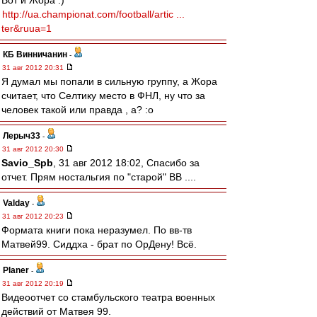
Вот и Жора :)
http://ua.championat.com/football/artic ...
ter&ruua=1
КБ Винничанин
-
31 авг 2012 20:31
Я думал мы попали в сильную группу, а Жора
считает, что Селтику место в ФНЛ, ну что за
человек такой или правда , а? :o
Лерыч33
-
31 авг 2012 20:30
Savio_Spb
, 31 авг 2012 18:02, Спасибо за
отчет. Прям ностальгия по "старой" ВВ ....
Valday
-
31 авг 2012 20:23
Формата книги пока неразумел. По вв-тв
Матвей99. Сиддха - брат по ОрДену! Всё.
Planer
-
31 авг 2012 20:19
Видеоотчет со стамбульского театра военных
действий от Матвея 99.