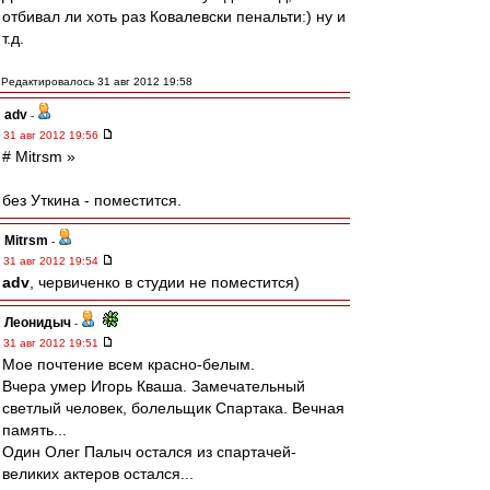
отбивал ли хоть раз Ковалевски пенальти:) ну и
т.д.
Редактировалось 31 авг 2012 19:58
adv
-
31 авг 2012 19:56
# Mitrsm »
без Уткина - поместится.
Mitrsm
-
31 авг 2012 19:54
adv
, червиченко в студии не поместится)
Леонидыч
-
31 авг 2012 19:51
Мое почтение всем красно-белым.
Вчера умер Игорь Кваша. Замечательный
светлый человек, болельщик Спартака. Вечная
память...
Один Олег Палыч остался из спартачей-
великих актеров остался...