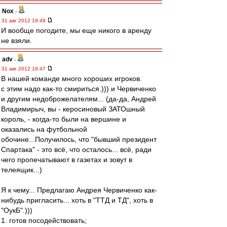
Nox
-
31 авг 2012 19:49
И вообще погодите, мы еще никого в аренду
не взяли.
adv
-
31 авг 2012 19:47
В нашей команде много хороших игроков.
с этим надо как-то смириться.))) и Червиченко
и другим недоброжелателям... (да-да, Андрей
Владимирыч, вы - керосиновый ЗАТОшный
король, - когда-то были на вершине и
оказались на футбольной
обочине...Получилось, что "бывший президент
Спартака" - это всё, что осталось... всё, ради
чего пропечатывают в газетах и зовут в
телеящик...)
Я к чему... Предлагаю Андрея Червиченко как-
нибудь пригласить... хоть в "ТТД и ТД", хоть в
"ОукБ".)))
1. готов посодействовать;