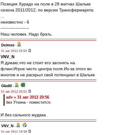
Позиция Хурадо на поле в 28 матчах Шальке
сезона 2011/2012, по версии Трансфермаркта:
...
неизвестно - 6
-------------------
Наш человек. Надо брать.
Deimos
-
31 авг 2012 20:02
VNV_N
Я думаю,что не стоит его загонять на
фланг.Игрок чисто центра поля.Из-за этого во
многом и не раскрыл свой потенциал в Шальке
Gladi0
-
31 авг 2012 20:01
adv » 31 авг 2012 20:56
без Уткина - поместится.
И без сального мудака.
VNV_N
-
31 авг 2012 19:58