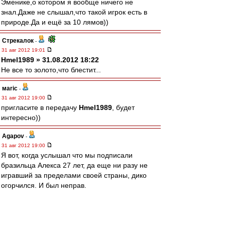
Эменике,о котором я вообще ничего не
знал.Даже не слышал,что такой игрок есть в
природе.Да и ещё за 10 лямов))
Стрекалок
-
31 авг 2012 19:01
Hmel1989 » 31.08.2012 18:22
Не все то золото,что блестит...
маric
-
31 авг 2012 19:00
пригласите в передачу
Hmel1989
, будет
интересно))
Agapov
-
31 авг 2012 19:00
Я вот, когда услышал что мы подписали
бразильца Алекса 27 лет, да еще ни разу не
игравший за пределами своей страны, дико
огорчился. И был неправ.
RWP_Noy
-
31 авг 2012 18:56
Alexey_190 » 31 авг 2012 19:51