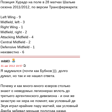
Позиция Хурадо на поле в 28 матчах Шальке
сезона 2011/2012, по версии Трансфермаркта:
Left Wing - 9
Midfield, left - 3
Right Wing - 1
Midfield, right - 2
Attacking Midfield - 4
Central Midfield - 2
Defensive Midfield - 1
неизвестно - 6
mib83
-
31 авг 2012 19:57
Я задумался (почти как Бубнов:))), долго
думал, но так и не нашел ответа.
Почему и как много-много юзеров столько
знают о неведомых легионерах вплоть до
третьего аргентинского дивизиона - и они же
зачастую ни хера не помнят, как условный де
Зеув играл крайние пару матчей, как условный
Дзюба забивал меньше полугода назад,