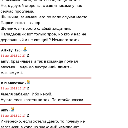
Но, с другой стороны, с защитниками у нас
сейчас проблема.
Шишкина, занимавшего по воле случая место
Паршивлюка - выпер.
Щенников - просто слабый защитник.
Нападающих вот только трое, но кто у нас не
деревянный и не спящий? Немного таких.
Alexey_190
-
31 авг 2012 19:27
amv
, бразильцев и так в команде полная
авоська... видимо внутренний лимит -
максимум 4...
Kid Amnesiac
-
31 авг 2012 19:17
Хмеля забанил. Ибо нехуй.
Ну это если кратенько так. По-стакХановски.
amv
-
31 авг 2012 19:17
Интересно, если хотели Диего, то почему не
заглянули в хорошо знакомый чемпионат