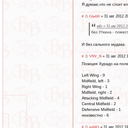
Я думаю,что не стоит ег
#
Gladi0
» 31 авг 2012 2
adv » 31 авг 2012 
без Уткина - помес
И без сального мудака.
#
VNV_N
» 31 авг 2012 
Позиция Хурадо на поле
Left Wing - 9
Midfield, left - 3
Right Wing - 1
Midfield, right - 2
Attacking Midfield - 4
Central Midfield - 2
Defensive Midfield - 1
неизвестно - 6
#
mib83
» 31 авг 2012 1