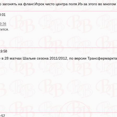
о загонять на фланг.Игрок чисто центра поля.Из-за этого во много
0:01
20:56
тится.
19:58
 в 28 матчах Шальке сезона 2011/2012, по версии Трансфермаркта
9:57