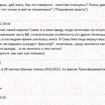
ешь, дай знать. Как это говорится - неистово плюсуюсь? Очень дав
и что только в неё не понапихано!" ("Покровские ворота").
2 20:04
чет, какой накатал Савио я и имел ввиду, когда посетовал на отсут
тъемлемая часть ВВ, отличительная особенность (от других болельщ
в последнее время скатилась книга. И Сева блестяще вернул вкус "
 заглядывать в раздел "фан-клуб", почитаешь, сразу захочется нап
а выезда... и не ленитесь о них писать!
орится, как сам там побывал)
2
 в 28 матчах Шальке сезона 2011/2012, по версии Трансфермаркта
ь.
0:02