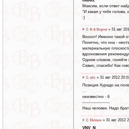
Максим, если ответ найд
"И какая у тебя голова, 
:)
#
К-Б Ворон
» 31 авг 201
Воооот! Именно такой от
Понятно, что она - нео
материальную плоскость 
вдохновения рекомендую
Одним словом, гоняйте н
Савио, спасибо! Как гов
#
adv
» 31 авг 2012 20:0
Позиция Хурадо на поле
...
неизвестно - 6
-------------------
Наш человек. Надо брат
#
Deimos
» 31 авг 2012 2
VNV_N