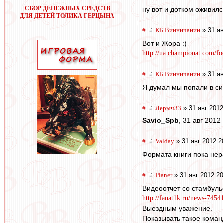
СБОР ДЕНЕЖНЫХ СРЕДСТВ
ну вот и дотком оживил
ДЛЯ ДЕТЕЙ ТОЛИКА ГЕРЦЫНА
#
КБ Винничанин
» 31 ав
Вот и Жора :)
http://ua.championat.com/foo
#
КБ Винничанин
» 31 ав
Я думал мы попали в сил
#
Лерыч33
» 31 авг 2012
Savio_Spb
, 31 авг 2012
#
Valday
» 31 авг 2012 2
Формата книги пока нера
#
Planer
» 31 авг 2012 20
Видеоотчет со стамбуль
http://fanat1k.ru/news-74541
Выездным уважение.
Показывать такое коман