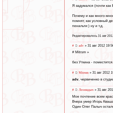
Я задумался (почти как Б
Почему и как много-мног
помнят, как условный д
пенальти:) ну и т.д.
Редактировалось 31 авг 201
#
adv
» 31 авг 2012 19:5
# Mitrsm »
без Уткина - поместится
#
Mitrsm
» 31 авг 2012 1
adv
, червиченко в студ
#
Леонидыч
» 31 авг 201
Мое почтение всем кра
Вчера умер Игорь Кваша
Один Олег Палыч осталс