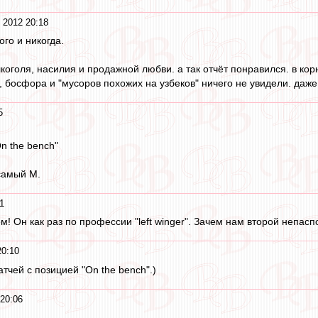
 2012 20:18
ого и никогда.
алкоголя, насилия и продажной любви. а так отчёт понравился. в к
, босфора и "мусоров похожих на узбеков" ничего не увидели. даже
5
n the bench"
 самый М.
1
! Он как раз по профессии "left winger". Зачем нам второй непасп
20:10
тчей с позицией "On the bench".)
 20:06