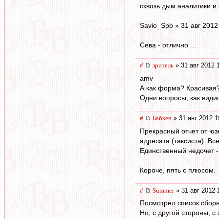
сквозь дым аналитики и 
Savio_Spb » 31 авг 2012
Сева - отлично ...
#
зpитель
» 31 авг 2012 
amv
А как форма? Красивая
Одни вопросы, как види
#
Бабкен
» 31 авг 2012 1
Прекрасный отчет от юз
адресата (таксиста). Вс
Единственный недочет - 
Короче, пять с плюсом.
#
Summer
» 31 авг 2012 
Посмотрел список сборн
Но, с другой стороны, с