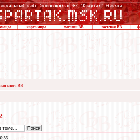
оманда
карта мира
магазин ВВ
гостевая ВВ
ф
вая книга ВВ
12
0:36