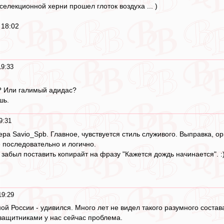
селекционной херни прошел глоток воздуха ... )
 18:02
19:33
? Или галимый адидас?
шь.
9:31
ера Savio_Spb. Главное, чувствуется стиль служивого. Выправка, о
е последовательно и логично.
забыл поставить копирайт на фразу "Кажется дождь начинается". :
19:29
ой России - удивился. Много лет не видел такого разумного состав
 защитниками у нас сейчас проблема.