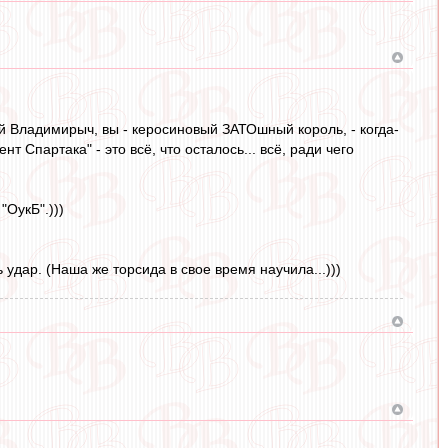
ей Владимирыч, вы - керосиновый ЗАТОшный король, - когда-
 Спартака" - это всё, что осталось... всё, ради чего
"ОукБ".)))
ь удар. (Наша же торсида в свое время научила...)))