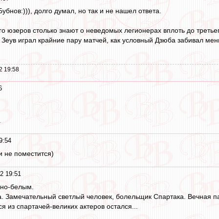
убнов:))), долго думал, но так и не нашел ответа.
о юзеров столько знают о неведомых легионерах вплоть до третьег
е Зеув играл крайние пару матчей, как условный Дзюба забивал мен
2 19:58
6
.
9:54
ии не поместится)
2 19:51
сно-белым.
. Замечательный светлый человек, болельщик Спартака. Вечная па
я из спартачей-великих актеров остался...