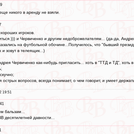
49
еще никого в аренду не взяли.
7
хороших игроков.
иться.))) и Червиченко и другим недоброжелателям... (да-да, Андр
азались на футбольной обочине...Получилось, что "бывший президент
 и зовут в телеящик...)
дрея Червиченко как-нибудь пригласить... хоть в "ТТД и ТД", хоть в 
ь;
скучно;
ся острых вопросов, всегда понимает, о чем говорит, и умеет держат
2 19:51
:41
м бальзам...
В десятилетней давности...
1