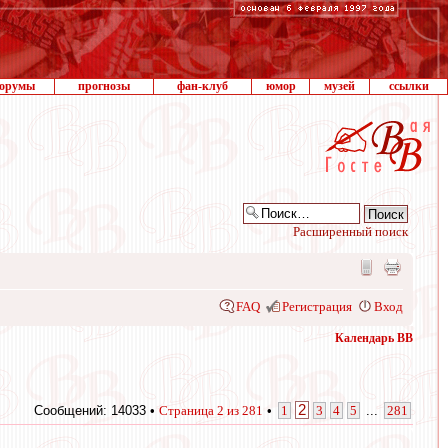
орумы
прогнозы
фан-клуб
юмор
музей
ссылки
Расширенный поиск
FAQ
Регистрация
Вход
Календарь ВВ
2
Сообщений: 14033 •
Страница
2
из
281
•
1
3
4
5
...
281