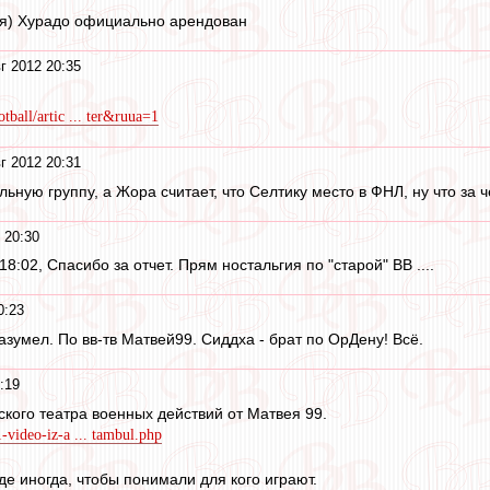
ся) Хурадо официально арендован
г 2012 20:35
tball/artic ... ter&ruua=1
г 2012 20:31
ьную группу, а Жора считает, что Селтику место в ФНЛ, ну что за ч
 20:30
 18:02, Спасибо за отчет. Прям ностальгия по "старой" ВВ ....
0:23
зумел. По вв-тв Матвей99. Сиддха - брат по ОрДену! Всё.
:19
ского театра военных действий от Матвея 99.
-video-iz-a ... tambul.php
де иногда, чтобы понимали для кого играют.