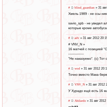
#
blind_guardian
» 31 авг
Хмель 1989 - не ссы ник
savio_spb - не увидел 
которые кроме автобуса
#
adv
» 31 авг 2012 20:1
# VNV_N »
16 матчей с позицией "O
-------------
"Не наказуемо". (с) Тот
#
wod
» 31 авг 2012 20:1
Точно вместо Мака берем
#
VNV_N
» 31 авг 2012 
У Хурадо ещё есть 16 ма
#
Abilardo
» 31 авг 2012
mib83
,