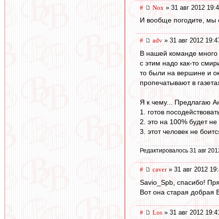
#
Nox
» 31 авг 2012 19:
И вообще погодите, мы 
#
adv
» 31 авг 2012 19:4
В нашей команде много 
с этим надо как-то смир
то были на вершине и ок
пропечатывают в газетах
Я к чему... Предлагаю Ан
1. готов посодействоват
2. это на 100% будет не 
3. этот человек не боит
Редактировалось 31 авг 201
#
caver
» 31 авг 2012 19
Savio_Spb, спасибо! Пря
Вот она старая добрая В
#
Los
» 31 авг 2012 19:4