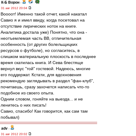
К-Б Ворон
-
31 авг 2012 20:04
Воооот! Именно такой отчет, какой накатал
Савио я и имел ввиду, когда посетовал на
отсутствие лирических ноток на книге.
Аналитика достала уже) Понятно, что она -
неотъемлемая часть ВВ, отличительная
особенность (от других болельщицких
ресурсов о футболе), но согласитесь, в
слишком материальную плоскость в последнее
время скатилась книга. И Сева блестяще
вернул вкус "той" гостевой. Надеюсь, многие
его поддержат. Кстати, для вдохновения
рекомендую заглядывать в раздел "фан-клуб",
почитаешь, сразу захочется написать что-то
подобное из своего опыта.
Одним словом, гоняйте на выезда... и не
ленитесь о них писать!
Савио, спасибо! Как говорится, как сам там
побывал)
adv
-
31 авг 2012 20:02