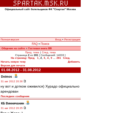
Официальный сайт болельщиков ФК "Спартак" Москва
Полная версия
Вход
•
Регистрация
FAQ
•
Поиск
Общение на сайте
Гостевая книга ВВ
»
Пред. тема
|
След. тема
Страница
2
из
281
[ Сообщений: 14033 ]
На страницу
Пред.
1
,
2
,
3
,
4
,
5
...
281
След.
Начать новую тему
Добавить
Версия для печати
01.08.2012 - 31.08.2012
Deimos
-
31 авг 2012 20:36
ну вот и дотком оживился) Хурадо официально
арендован
Последнее сообщение
КБ Винничанин
-
31 авг 2012 20:35