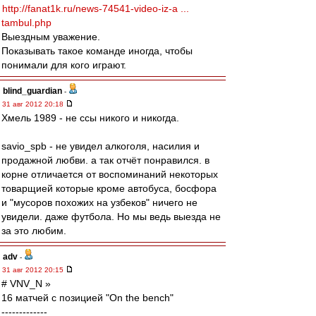
http://fanat1k.ru/news-74541-video-iz-a ...
tambul.php
Выездным уважение.
Показывать такое команде иногда, чтобы
понимали для кого играют.
blind_guardian
-
31 авг 2012 20:18
Хмель 1989 - не ссы никого и никогда.
savio_spb - не увидел алкоголя, насилия и
продажной любви. а так отчёт понравился. в
корне отличается от воспоминаний некоторых
товарщией которые кроме автобуса, босфора
и "мусоров похожих на узбеков" ничего не
увидели. даже футбола. Но мы ведь выезда не
за это любим.
adv
-
31 авг 2012 20:15
# VNV_N »
16 матчей с позицией "On the bench"
-------------