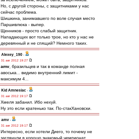
Но, с другой стороны, с защитниками у нас
сейчас проблема.
Шишкина, занимавшего по воле случая место
Паршивлюка - выпер.
Щенников - просто слабый защитник.
Нападающих вот только трое, но кто у нас не
деревянный и не спящий? Немного таких.
Alexey_190
-
31 авг 2012 19:27
amv
, бразильцев и так в команде полная
авоська... видимо внутренний лимит -
максимум 4...
Kid Amnesiac
-
31 авг 2012 19:17
Хмеля забанил. Ибо нехуй.
Ну это если кратенько так. По-стакХановски.
amv
-
31 авг 2012 19:17
Интересно, если хотели Диего, то почему не
заглянули в хорошо знакомый чемпионат