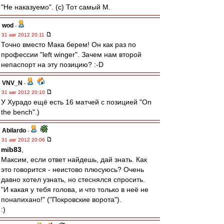
"Не наказуемо". (с) Тот самый М.
wod
-
31 авг 2012 20:11
Точно вместо Мака берем! Он как раз по
профессии "left winger". Зачем нам второй
непаспорт на эту позицию? :-D
VNV_N
-
31 авг 2012 20:10
У Хурадо ещё есть 16 матчей с позицией "On
the bench".)
Abilardo
-
31 авг 2012 20:06
mib83
,
Максим, если ответ найдешь, дай знать. Как
это говорится - неистово плюсуюсь? Очень
давно хотел узнать, но стеснялся спросить.
"И какая у тебя голова, и что только в неё не
понапихано!" ("Покровские ворота").
:)