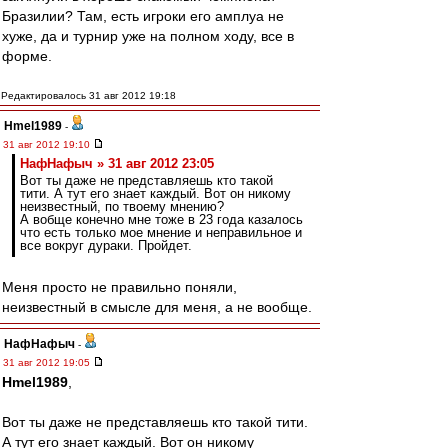
Бразилии? Там, есть игроки его амплуа не
хуже, да и турнир уже на полном ходу, все в
форме.
Редактировалось 31 авг 2012 19:18
Hmel1989
-
31 авг 2012 19:10
НафНафыч » 31 авг 2012 23:05
Вот ты даже не представляешь кто такой
тити. А тут его знает каждый. Вот он никому
неизвестный, по твоему мнению?
А вобще конечно мне тоже в 23 года казалось
что есть только мое мнение и неправильное и
все вокруг дураки. Пройдет.
Меня просто не правильно поняли,
неизвестный в смысле для меня, а не вообще.
НафНафыч
-
31 авг 2012 19:05
Hmel1989
,
Вот ты даже не представляешь кто такой тити.
А тут его знает каждый. Вот он никому