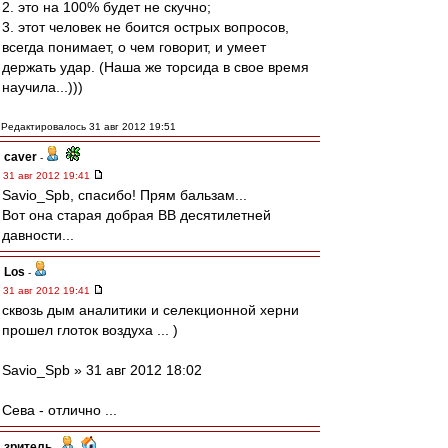
2. это на 100% будет не скучно;
3. этот человек не боится острых вопросов,
всегда понимает, о чем говорит, и умеет
держать удар. (Наша же торсида в свое время
научила...)))
Редактировалось 31 авг 2012 19:51
caver
-
31 авг 2012 19:41
Savio_Spb, спасибо! Прям бальзам...
Вот она старая добрая ВВ десятилетней
давности...
Los
-
31 авг 2012 19:41
сквозь дым аналитики и селекционной херни
прошел глоток воздуха ... )
Savio_Spb » 31 авг 2012 18:02
Сева - отлично ...
зpитель
-