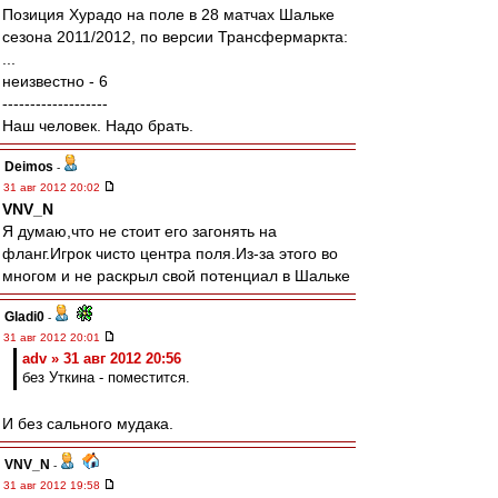
Позиция Хурадо на поле в 28 матчах Шальке
сезона 2011/2012, по версии Трансфермаркта:
...
неизвестно - 6
-------------------
Наш человек. Надо брать.
Deimos
-
31 авг 2012 20:02
VNV_N
Я думаю,что не стоит его загонять на
фланг.Игрок чисто центра поля.Из-за этого во
многом и не раскрыл свой потенциал в Шальке
Gladi0
-
31 авг 2012 20:01
adv » 31 авг 2012 20:56
без Уткина - поместится.
И без сального мудака.
VNV_N
-
31 авг 2012 19:58