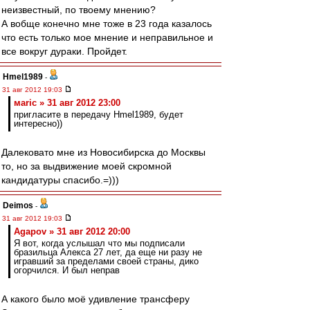
неизвестный, по твоему мнению?
А вобще конечно мне тоже в 23 года казалось
что есть только мое мнение и неправильное и
все вокруг дураки. Пройдет.
Hmel1989
-
31 авг 2012 19:03
маric » 31 авг 2012 23:00
пригласите в передачу Hmel1989, будет
интересно))
Далековато мне из Новосибирска до Москвы
то, но за выдвижение моей скромной
кандидатуры спасибо.=)))
Deimos
-
31 авг 2012 19:03
Agapov » 31 авг 2012 20:00
Я вот, когда услышал что мы подписали
бразильца Алекса 27 лет, да еще ни разу не
игравший за пределами своей страны, дико
огорчился. И был неправ
А какого было моё удивление трансферу