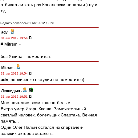
отбивал ли хоть раз Ковалевски пенальти:) ну и
т.д.
Редактировалось 31 авг 2012 19:58
adv
-
31 авг 2012 19:56
# Mitrsm »
без Уткина - поместится.
Mitrsm
-
31 авг 2012 19:54
adv
, червиченко в студии не поместится)
Леонидыч
-
31 авг 2012 19:51
Мое почтение всем красно-белым.
Вчера умер Игорь Кваша. Замечательный
светлый человек, болельщик Спартака. Вечная
память...
Один Олег Палыч остался из спартачей-
великих актеров остался...