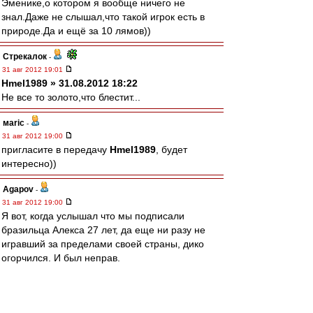
Эменике,о котором я вообще ничего не
знал.Даже не слышал,что такой игрок есть в
природе.Да и ещё за 10 лямов))
Стрекалок
-
31 авг 2012 19:01
Hmel1989 » 31.08.2012 18:22
Не все то золото,что блестит...
маric
-
31 авг 2012 19:00
пригласите в передачу
Hmel1989
, будет
интересно))
Agapov
-
31 авг 2012 19:00
Я вот, когда услышал что мы подписали
бразильца Алекса 27 лет, да еще ни разу не
игравший за пределами своей страны, дико
огорчился. И был неправ.
RWP_Noy
-
31 авг 2012 18:56
Alexey_190 » 31 авг 2012 19:51