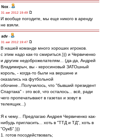
Nox
-
31 авг 2012 19:49
И вообще погодите, мы еще никого в аренду
не взяли.
adv
-
31 авг 2012 19:47
В нашей команде много хороших игроков.
с этим надо как-то смириться.))) и Червиченко
и другим недоброжелателям... (да-да, Андрей
Владимирыч, вы - керосиновый ЗАТОшный
король, - когда-то были на вершине и
оказались на футбольной
обочине...Получилось, что "бывший президент
Спартака" - это всё, что осталось... всё, ради
чего пропечатывают в газетах и зовут в
телеящик...)
Я к чему... Предлагаю Андрея Червиченко как-
нибудь пригласить... хоть в "ТТД и ТД", хоть в
"ОукБ".)))
1. готов посодействовать;