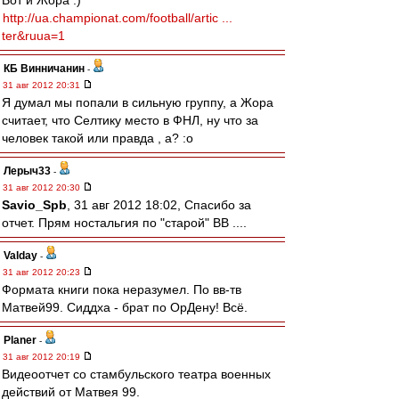
Вот и Жора :)
http://ua.championat.com/football/artic ...
ter&ruua=1
КБ Винничанин
-
31 авг 2012 20:31
Я думал мы попали в сильную группу, а Жора
считает, что Селтику место в ФНЛ, ну что за
человек такой или правда , а? :o
Лерыч33
-
31 авг 2012 20:30
Savio_Spb
, 31 авг 2012 18:02, Спасибо за
отчет. Прям ностальгия по "старой" ВВ ....
Valday
-
31 авг 2012 20:23
Формата книги пока неразумел. По вв-тв
Матвей99. Сиддха - брат по ОрДену! Всё.
Planer
-
31 авг 2012 20:19
Видеоотчет со стамбульского театра военных
действий от Матвея 99.