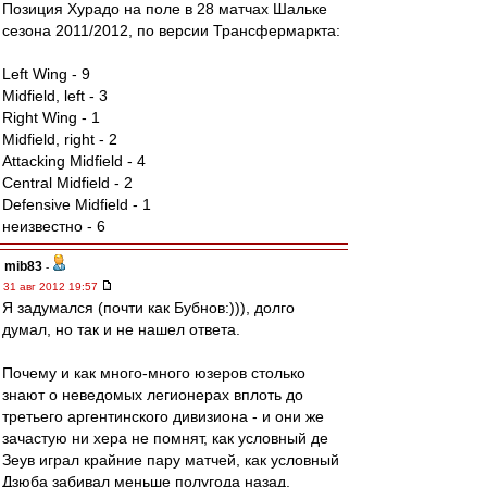
Позиция Хурадо на поле в 28 матчах Шальке
сезона 2011/2012, по версии Трансфермаркта:
Left Wing - 9
Midfield, left - 3
Right Wing - 1
Midfield, right - 2
Attacking Midfield - 4
Central Midfield - 2
Defensive Midfield - 1
неизвестно - 6
mib83
-
31 авг 2012 19:57
Я задумался (почти как Бубнов:))), долго
думал, но так и не нашел ответа.
Почему и как много-много юзеров столько
знают о неведомых легионерах вплоть до
третьего аргентинского дивизиона - и они же
зачастую ни хера не помнят, как условный де
Зеув играл крайние пару матчей, как условный
Дзюба забивал меньше полугода назад,