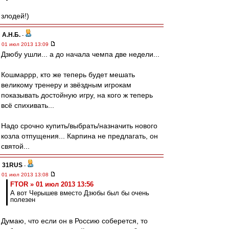
злодей!)
А.Н.Б.
-
01 июл 2013 13:09
Дзюбу ушли... а до начала чемпа две недели...
Кошмаррр, кто же теперь будет мешать
великому тренеру и звёздным игрокам
показывать достойную игру, на кого ж теперь
всё спихивать...
Надо срочно купить/выбрать/назначить нового
козла отпущения... Карпина не предлагать, он
святой...
31RUS
-
01 июл 2013 13:08
FTOR » 01 июл 2013 13:56
А вот Черышев вместо Дзюбы был бы очень
полезен
Думаю, что если он в Россию соберется, то