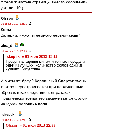
У тебя ж чистые страницы вместо сообщений
уже лет 10 )
Olsson
-
01 июл 2013 12:20
Zema
,
Валерий, имхо ты немного нервничаешь )
alex_d
-
01 июл 2013 12:19
-skeptik- » 01 июл 2013 13:11
Процент владения мячом и точные передачи
одни из лучших, количество фолов одни из
худших. Бредятина.
И в чем же бред? Карпинский Спартак очень
тяжело перестраивается при неожиданных
обрезах и как следствие контратаках.
Практически всегда это заканчивается фолом
на чужой половине поля.
-skeptik-
-
01 июл 2013 12:11
Olsson » 01 июл 2013 12:33