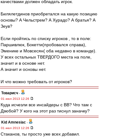
качествами должен обладать игрок.
Билялетдинов приобретался на какую позицию
основы? А Чельстрем? А Хурадо? А братья? А
Зеув?
Если пройтись по списку игроков , то в поле:
Паршивлюк, Бокетти(пробовался справа),
Эменике и Мовсесян( оба недавно в команде).
У всех остальных ТВЕРДОГО места на поле,
значит и в основе нет.
А значит и основы нет.
И что можно требовать от игроков?
Товарисч
-
01 июл 2013 12:26
Куда исчезли все инсайдеры с ВВ? Что там с
Дзюбой? У кого на этот раз тиснул заначку?
Kid Amnesiac
-
01 июл 2013 12:26
Стаканов, ты просто уже всех добавил.