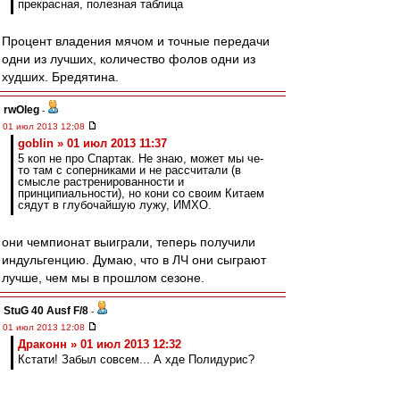
прекрасная, полезная таблица
Процент владения мячом и точные передачи
одни из лучших, количество фолов одни из
худших. Бредятина.
rwOleg
-
01 июл 2013 12:08
goblin » 01 июл 2013 11:37
5 коп не про Спартак. Не знаю, может мы че-
то там с соперниками и не рассчитали (в
смысле растренированности и
принципиальности), но кони со своим Китаем
сядут в глубочайшую лужу, ИМХО.
они чемпионат выиграли, теперь получили
индульгенцию. Думаю, что в ЛЧ они сыграют
лучше, чем мы в прошлом сезоне.
StuG 40 Ausf F/8
-
01 июл 2013 12:08
Драконн » 01 июл 2013 12:32
Кстати! Забыл совсем... А хде Полидурис?