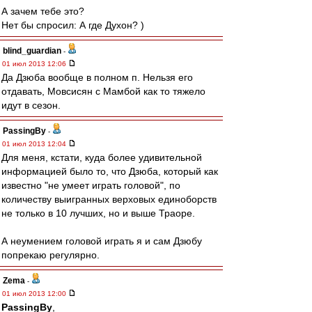
А зачем тебе это?
Нет бы спросил: А где Духон? )
blind_guardian
-
01 июл 2013 12:06
Да Дзюба вообще в полном п. Нельзя его
отдавать, Мовсисян с Мамбой как то тяжело
идут в сезон.
PassingBy
-
01 июл 2013 12:04
Для меня, кстати, куда более удивительной
информацией было то, что Дзюба, который как
известно "не умеет играть головой", по
количеству выигранных верховых единоборств
не только в 10 лучших, но и выше Траоре.
А неумением головой играть я и сам Дзюбу
попрекаю регулярно.
Zema
-
01 июл 2013 12:00
PassingBy
,