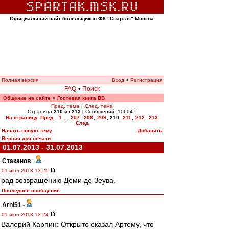
Официальный сайт болельщиков ФК "Спартак" Москва
Полная версия
Вход
•
Регистрация
FAQ
•
Поиск
Общение на сайте
Гостевая книга ВВ
»
Пред. тема
|
След. тема
Страница
210
из
213
[ Сообщений: 10604 ]
На страницу
Пред.
1
...
207
,
208
,
209
,
210
,
211
,
212
,
213
След.
Начать новую тему
Добавить
Версия для печати
01.07.2013 - 31.07.2013
Cтаканов
-
01 июл 2013 13:25
рад возвращению Деми де Зеува.
Последнее сообщение
Arni51
-
01 июл 2013 13:24
Валерий Карпин: Открыто сказал Артему, что