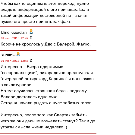
Чтобы как то оценивать этот переход, нужно
владеть информацией о его причинах. Если
такой информации достоверной нет, значит
нужно его просто принять как факт.
blind_guardian
-
01 июл 2013 12:49
Короче не срослось у Дзю с Валерой. Жалко.
YuNikS
-
01 июл 2013 12:48
Интересно... Вчера одержимые
"всепропальщики", лихорадочно предвкушали
"очередной антирекорд Карпина" и ноль очков
в хохлотурнире.
Но тут случилась страшная беда - подлому
Валере досталось одно очко.
Сегодня начали рыдать о нуле забитых голов.
Интересно, после того как Спартак забьёт -
чего же они дальше возжелать станут? Так и до
утраты смысла жизни недалеко. )