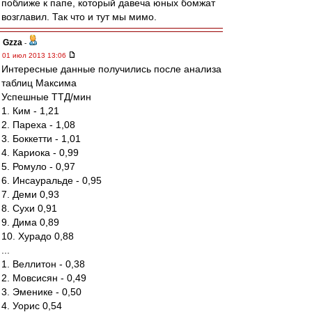
поближе к папе, который давеча юных бомжат
возглавил. Так что и тут мы мимо.
Gzza
-
01 июл 2013 13:06
Интересные данные получились после анализа
таблиц Максима
Успешные ТТД/мин
1. Ким - 1,21
2. Пареха - 1,08
3. Боккетти - 1,01
4. Кариока - 0,99
5. Ромуло - 0,97
6. Инсауральде - 0,95
7. Деми 0,93
8. Сухи 0,91
9. Дима 0,89
10. Хурадо 0,88
...
1. Веллитон - 0,38
2. Мовсисян - 0,49
3. Эменике - 0,50
4. Уорис 0,54