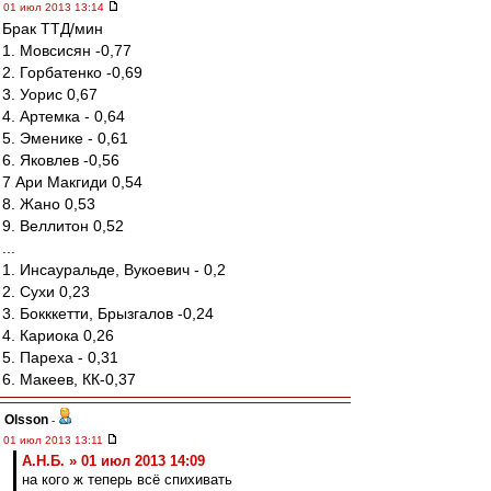
01 июл 2013 13:14
Брак ТТД/мин
1. Мовсисян -0,77
2. Горбатенко -0,69
3. Уорис 0,67
4. Артемка - 0,64
5. Эменике - 0,61
6. Яковлев -0,56
7 Ари Макгиди 0,54
8. Жано 0,53
9. Веллитон 0,52
...
1. Инсауральде, Вукоевич - 0,2
2. Сухи 0,23
3. Бокккетти, Брызгалов -0,24
4. Кариока 0,26
5. Пареха - 0,31
6. Макеев, КК-0,37
Olsson
-
01 июл 2013 13:11
А.Н.Б. » 01 июл 2013 14:09
на кого ж теперь всё спихивать