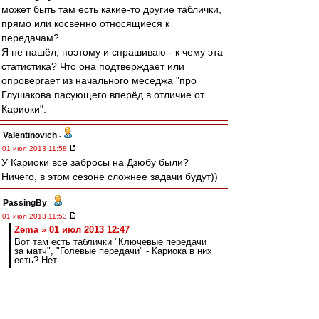
может быть там есть какие-то другие таблички,
прямо или косвенно относящиеся к
передачам?
Я не нашёл, поэтому и спрашиваю - к чему эта
статистика? Что она подтверждает или
опровергает из начального меседжа "про
Глушакова пасующего вперёд в отличие от
Кариоки".
Valentinovich
-
01 июл 2013 11:58
У Кариоки все забросы на Дзюбу были?
Ничего, в этом сезоне сложнее задачи будут))
PassingBy
-
01 июл 2013 11:53
Zema » 01 июл 2013 12:47
Вот там есть таблички "Ключевые передачи
за матч", "Голевые передачи" - Кариока в них
есть? Нет.
Удивительно, что опорный полузащитник
Кариока фигурирует в одних списках с другими