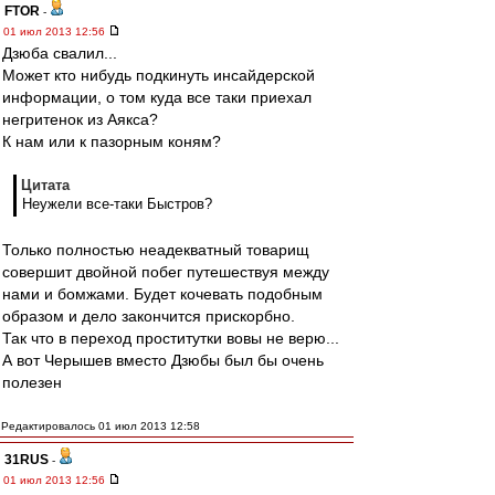
FTOR
-
01 июл 2013 12:56
Дзюба свалил...
Может кто нибудь подкинуть инсайдерской
информации, о том куда все таки приехал
негритенок из Аякса?
К нам или к пазорным коням?
Цитата
Неужели все-таки Быстров?
Только полностью неадекватный товарищ
совершит двойной побег путешествуя между
нами и бомжами. Будет кочевать подобным
образом и дело закончится прискорбно.
Так что в переход проститутки вовы не верю...
А вот Черышев вместо Дзюбы был бы очень
полезен
Редактировалось 01 июл 2013 12:58
31RUS
-
01 июл 2013 12:56