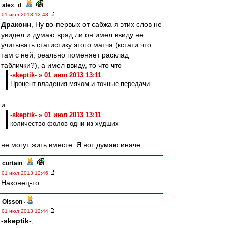
alex_d
-
01 июл 2013 12:48
Драконн
, Ну во-первых от сабжа я этих слов не
увидел и думаю вряд ли он имел ввиду не
учитывать статистику этого матча (кстати что
там с ней, реально поменяет расклад
таблички?), а имел ввиду, то что что
-skeptik- » 01 июл 2013 13:11
Процент владения мячом и точные передачи
и
-skeptik- » 01 июл 2013 13:11
количество фолов одни из худших
не могут жить вместе. Я вот думаю иначе.
curtain
-
01 июл 2013 12:46
Наконец-то...
Olsson
-
01 июл 2013 12:44
-skeptik-
,