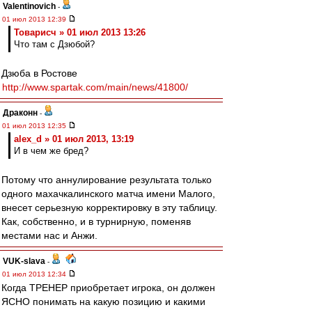
Valentinovich
-
01 июл 2013 12:39
Товарисч » 01 июл 2013 13:26
Что там с Дзюбой?
Дзюба в Ростове
http://www.spartak.com/main/news/41800/
Драконн
-
01 июл 2013 12:35
alex_d » 01 июл 2013, 13:19
И в чем же бред?
Потому что аннулирование результата только
одного махачкалинского матча имени Малого,
внесет серьезную корректировку в эту таблицу.
Как, собственно, и в турнирную, поменяв
местами нас и Анжи.
VUK-slava
-
01 июл 2013 12:34
Когда ТРЕНЕР приобретает игрока, он должен
ЯСНО понимать на какую позицию и какими