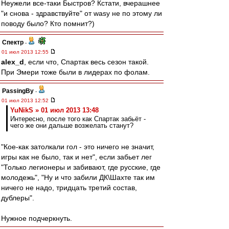
Неужели все-таки Быстров? Кстати, вчерашнее
"и снова - здравствуйте" от wasy не по этому ли
поводу было? Кто помнит?)
Спектр
-
01 июл 2013 12:55
alex_d
, если что, Спартак весь сезон такой.
При Эмери тоже были в лидерах по фолам.
PassingBy
-
01 июл 2013 12:52
YuNikS » 01 июл 2013 13:48
Интересно, после того как Спартак забьёт -
чего же они дальше возжелать станут?
"Кое-как затолкали гол - это ничего не значит,
игры как не было, так и нет", если забьет лег
"Только легионеры и забивают, где русские, где
молодежь", "Ну и что забили ДК\Шахте так им
ничего не надо, тридцать третий состав,
дублеры".
Нужное подчеркнуть.