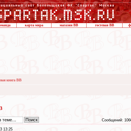
оманда
карта мира
магазин ВВ
гостевая ВВ
ф
вая книга ВВ
13
Сообщений: 106
3 13:25