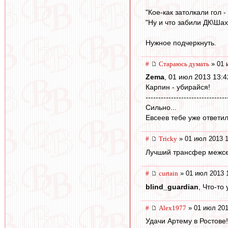
"Кое-как затолкали гол -
"Ну и что забили ДК\Шах
Нужное подчеркнуть.
#
Стараюсь думать
» 01 
Zema
, 01 июл 2013 13:4
Карпин - убирайся!
--------------------------------
Сильно...
Евсеев тебе уже ответил 
#
Tricky
» 01 июл 2013 1
Лучший трансфер межсе
#
curtain
» 01 июл 2013 
blind_guardian
, Что-то
#
Alex1977
» 01 июл 201
Удачи Артему в Ростове!