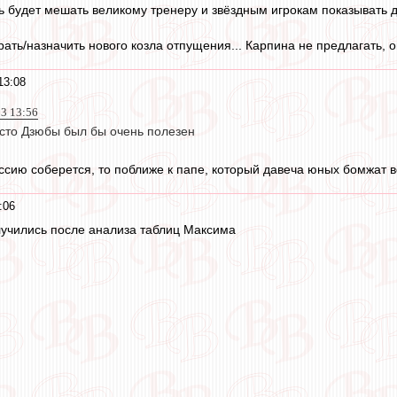
 будет мешать великому тренеру и звёздным игрокам показывать дос
ать/назначить нового козла отпущения... Карпина не предлагать, он
13:08
3 13:56
сто Дзюбы был бы очень полезен
ссию соберется, то поближе к папе, который давеча юных бомжат во
:06
учились после анализа таблиц Максима