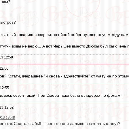
оням?
Быстров?
екватный товарищ совершит двойной побег путешествуя между нам
титутки вовы не верю... А вот Черышев вместо Дзюбы был бы очень 
13 12:58
12:56
в? Кстати, вчерашнее "и снова - здравствуйте" от wasy не по этом
12:55
так весь сезон такой. При Эмери тоже были в лидерах по фолам.
13 12:52
013 13:48
ого как Спартак забьёт - чего же они дальше возжелать станут?