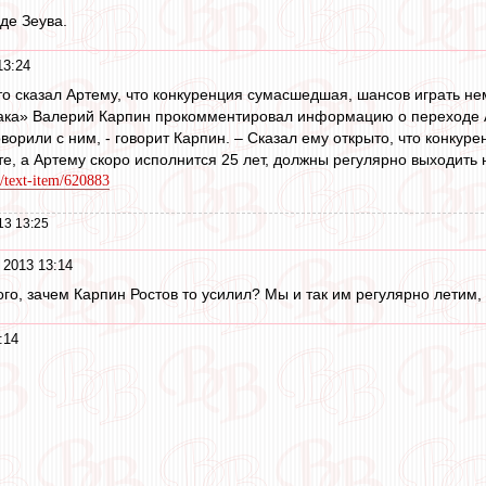
де Зеува.
13:24
о сказал Артему, что конкуренция сумасшедшая, шансов играть не
ака» Валерий Карпин прокомментировал информацию о переходе А
ворили с ним, - говорит Карпин. – Сказал ему открыто, что конкур
те, а Артему скоро исполнится 25 лет, должны регулярно выходить 
/text-item/620883
13 13:25
 2013 13:14
го, зачем Карпин Ростов то усилил? Мы и так им регулярно летим, 
:14