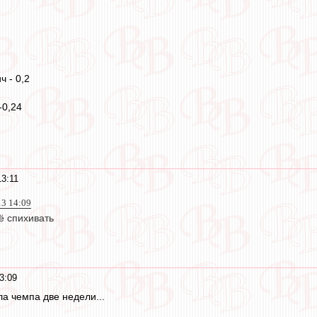
ч - 0,2
-0,24
3:11
13 14:09
сё спихивать
3:09
ла чемпа две недели...