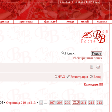
орумы
прогнозы
фан-клуб
юмор
музей
ссылки
Расширенный поиск
FAQ
Регистрация
Вход
Календарь ВВ
210
04 •
Страница
210
из
213
•
1
...
207
208
209
211
212
213