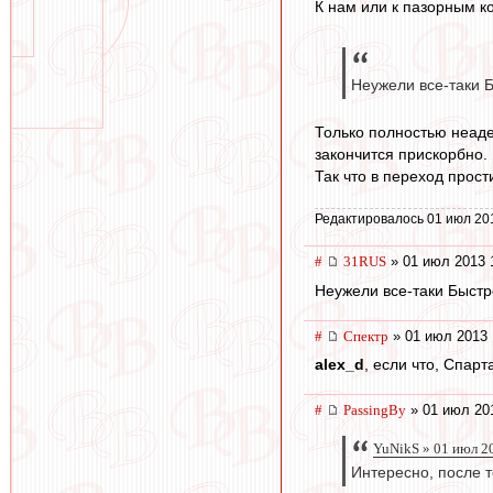
К нам или к пазорным к
Неужели все-таки 
Только полностью неад
закончится прискорбно.
Так что в переход прос
Редактировалось 01 июл 20
#
31RUS
» 01 июл 2013 
Неужели все-таки Быстро
#
Спектр
» 01 июл 2013 
alex_d
, если что, Спар
#
PassingBy
» 01 июл 20
YuNikS » 01 июл 2
Интересно, после т