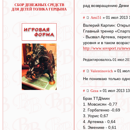
СБОР ДЕНЕЖНЫХ СРЕДСТВ
рад возвращению Деми 
ДЛЯ ДЕТЕЙ ТОЛИКА ГЕРЦЫНА
#
Arni51
» 01 июл 2013 
Валерий Карпин: Открыт
Главный тренер «Спарт
- Вызвал Артема, перего
уровня и в таком возрас
http://www.sovsport.ru/news
Редактировалось 01 июл 20
#
Valentinovich
» 01 июл
Не понимаю только одно
#
Gzza
» 01 июл 2013 13
Брак ТТД/мин
1. Мовсисян -0,77
2. Горбатенко -0,69
3. Уорис 0,67
4. Артемка - 0,64
5. Эменике - 0,61