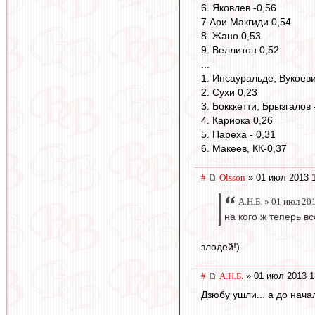
6. Яковлев -0,56
7 Ари Макгиди 0,54
8. Жано 0,53
9. Веллитон 0,52
...
1. Инсауральде, Вукоеви
2. Сухи 0,23
3. Бокккетти, Брызгалов 
4. Кариока 0,26
5. Пареха - 0,31
6. Макеев, КК-0,37
#
Olsson
» 01 июл 2013 1
А.Н.Б. » 01 июл 20
на кого ж теперь в
злодей!)
#
А.Н.Б.
» 01 июл 2013 1
Дзюбу ушли... а до нача