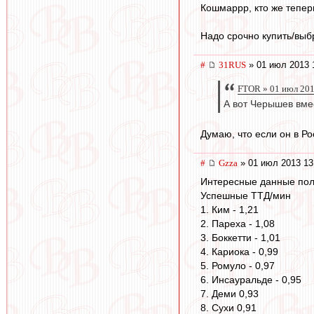
Кошмаррр, кто же теперь
Надо срочно купить/выбр
#
31RUS
» 01 июл 2013 
FTOR » 01 июл 201
А вот Черышев вме
Думаю, что если он в Ро
#
Gzza
» 01 июл 2013 13
Интересные данные пол
Успешные ТТД/мин
1. Ким - 1,21
2. Пареха - 1,08
3. Боккетти - 1,01
4. Кариока - 0,99
5. Ромуло - 0,97
6. Инсауральде - 0,95
7. Деми 0,93
8. Сухи 0,91