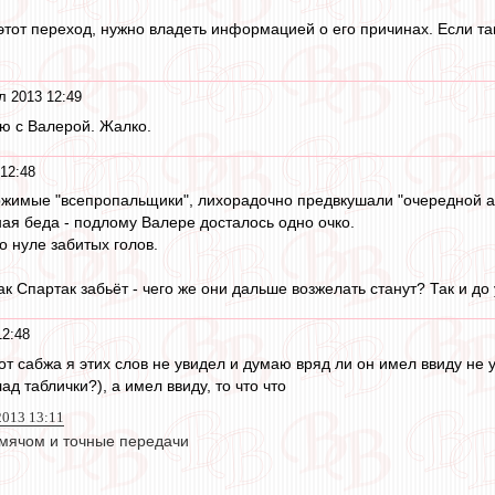
 этот переход, нужно владеть информацией о его причинах. Если т
л 2013 12:49
зю с Валерой. Жалко.
12:48
ржимые "всепропальщики", лихорадочно предвкушали "очередной ан
ная беда - подлому Валере досталось одно очко.
о нуле забитых голов.
ак Спартак забьёт - чего же они дальше возжелать станут? Так и до
12:48
от сабжа я этих слов не увидел и думаю вряд ли он имел ввиду не уч
д таблички?), а имел ввиду, то что что
 2013 13:11
мячом и точные передачи