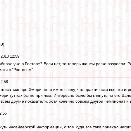
80)
2013 12:59
абивал уже в Ростове? Если нет, то теперь шансы резко возросли. Р
атч с "Ростовом".
12:58
отписаться про Эмери, но я имел ввиду, что практически все эти и
мери тут как бы не при чем. Интересно было бы глянуть на его Вал
овсем другие показатели, хотя конечно совсем другой чемпионат и 
2:56
нуть инсайдерской информации, о том куда все таки приехал негри