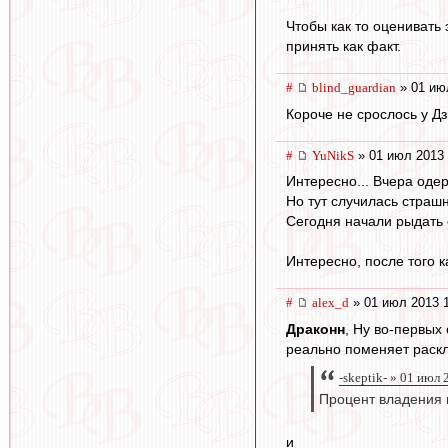
Чтобы как то оценивать
принять как факт.
#
blind_guardian
» 01 ию
Короче не срослось у Д
#
YuNikS
» 01 июл 2013 
Интересно... Вчера оде
Но тут случилась страш
Сегодня начали рыдать 
Интересно, после того к
#
alex_d
» 01 июл 2013 
Драконн
, Ну во-первых 
реально поменяет раскла
-skeptik- » 01 июл
Процент владения 
и