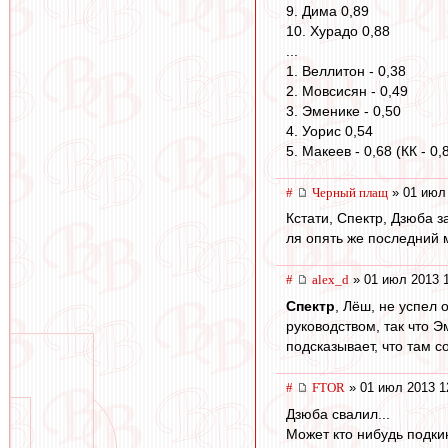
9. Дима 0,89
10. Хурадо 0,88
...
1. Веллитон - 0,38
2. Мовсисян - 0,49
3. Эменике - 0,50
4. Уорис 0,54
5. Макеев - 0,68 (КК - 0,
#
Черный плащ
» 01 июл 
Кстати, Спектр, Дзюба з
ля опять же последний м
#
alex_d
» 01 июл 2013 
Спектр
, Лёш, не успел 
руководством, так что Э
подсказывает, что там с
#
FTOR
» 01 июл 2013 1
Дзюба свалил...
Может кто нибудь подки