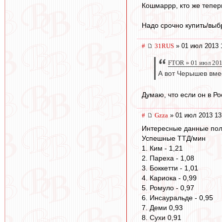
Кошмаррр, кто же теперь
Надо срочно купить/выбр
#
31RUS
» 01 июл 2013 
FTOR » 01 июл 201
А вот Черышев вме
Думаю, что если он в Ро
#
Gzza
» 01 июл 2013 13
Интересные данные пол
Успешные ТТД/мин
1. Ким - 1,21
2. Пареха - 1,08
3. Боккетти - 1,01
4. Кариока - 0,99
5. Ромуло - 0,97
6. Инсауральде - 0,95
7. Деми 0,93
8. Сухи 0,91