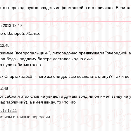
 этот переход, нужно владеть информацией о его причинах. Если т
л 2013 12:49
зю с Валерой. Жалко.
12:48
ржимые "всепропальщики", лихорадочно предвкушали "очередной ан
ная беда - подлому Валере досталось одно очко.
о нуле забитых голов.
ак Спартак забьёт - чего же они дальше возжелать станут? Так и до
12:48
от сабжа я этих слов не увидел и думаю вряд ли он имел ввиду не уч
д таблички?), а имел ввиду, то что что
 2013 13:11
мячом и точные передачи