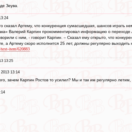
де Зеува.
13:24
о сказал Артему, что конкуренция сумасшедшая, шансов играть не
ака» Валерий Карпин прокомментировал информацию о переходе А
ворили с ним, - говорит Карпин. – Сказал ему открыто, что конкур
те, а Артему скоро исполнится 25 лет, должны регулярно выходить 
/text-item/620883
13 13:25
 2013 13:14
го, зачем Карпин Ростов то усилил? Мы и так им регулярно летим, 
:14