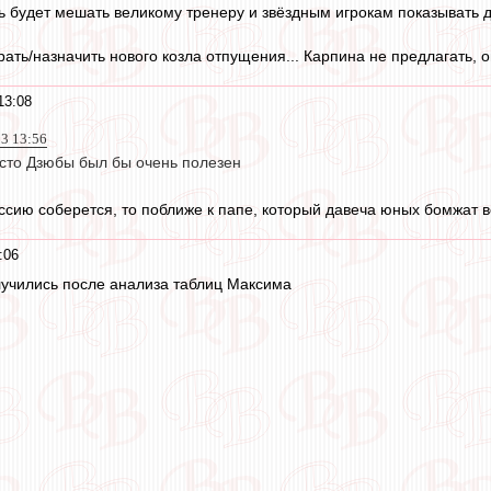
 будет мешать великому тренеру и звёздным игрокам показывать дос
ать/назначить нового козла отпущения... Карпина не предлагать, он
13:08
3 13:56
сто Дзюбы был бы очень полезен
ссию соберется, то поближе к папе, который давеча юных бомжат во
:06
учились после анализа таблиц Максима