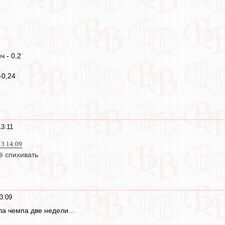
ч - 0,2
-0,24
3:11
13 14:09
сё спихивать
3:09
ла чемпа две недели...