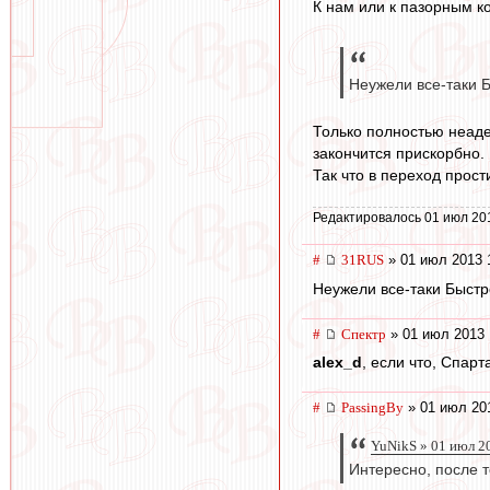
К нам или к пазорным к
Неужели все-таки 
Только полностью неад
закончится прискорбно.
Так что в переход прос
Редактировалось 01 июл 20
#
31RUS
» 01 июл 2013 
Неужели все-таки Быстро
#
Спектр
» 01 июл 2013 
alex_d
, если что, Спар
#
PassingBy
» 01 июл 20
YuNikS » 01 июл 2
Интересно, после т