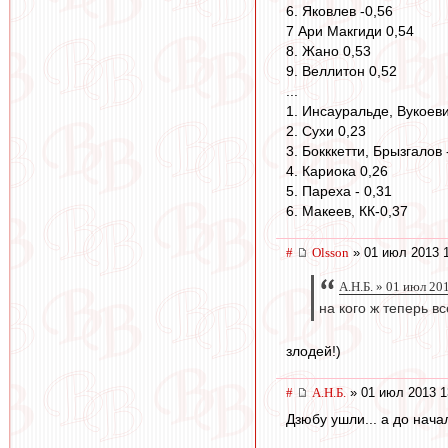
6. Яковлев -0,56
7 Ари Макгиди 0,54
8. Жано 0,53
9. Веллитон 0,52
...
1. Инсауральде, Вукоеви
2. Сухи 0,23
3. Бокккетти, Брызгалов 
4. Кариока 0,26
5. Пареха - 0,31
6. Макеев, КК-0,37
#
Olsson
» 01 июл 2013 1
А.Н.Б. » 01 июл 20
на кого ж теперь в
злодей!)
#
А.Н.Б.
» 01 июл 2013 1
Дзюбу ушли... а до нача