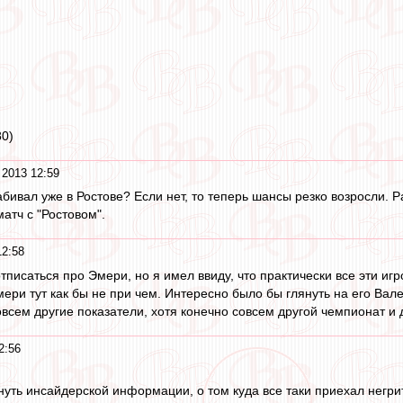
80)
2013 12:59
абивал уже в Ростове? Если нет, то теперь шансы резко возросли. Р
атч с "Ростовом".
12:58
отписаться про Эмери, но я имел ввиду, что практически все эти и
мери тут как бы не при чем. Интересно было бы глянуть на его Вал
овсем другие показатели, хотя конечно совсем другой чемпионат и 
2:56
нуть инсайдерской информации, о том куда все таки приехал негри