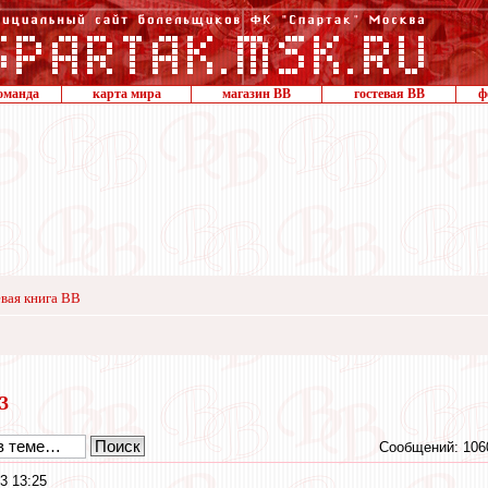
оманда
карта мира
магазин ВВ
гостевая ВВ
ф
вая книга ВВ
13
Сообщений: 106
3 13:25