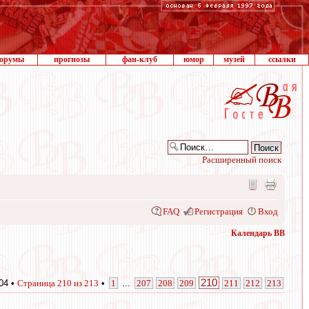
орумы
прогнозы
фан-клуб
юмор
музей
ссылки
Расширенный поиск
FAQ
Регистрация
Вход
Календарь ВВ
210
04 •
Страница
210
из
213
•
1
...
207
208
209
211
212
213