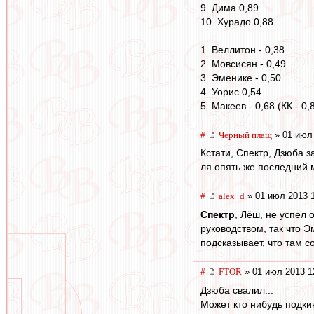
9. Дима 0,89
10. Хурадо 0,88
...
1. Веллитон - 0,38
2. Мовсисян - 0,49
3. Эменике - 0,50
4. Уорис 0,54
5. Макеев - 0,68 (КК - 0,
#
Черный плащ
» 01 июл 
Кстати, Спектр, Дзюба з
ля опять же последний м
#
alex_d
» 01 июл 2013 
Спектр
, Лёш, не успел 
руководством, так что Э
подсказывает, что там с
#
FTOR
» 01 июл 2013 1
Дзюба свалил...
Может кто нибудь подки