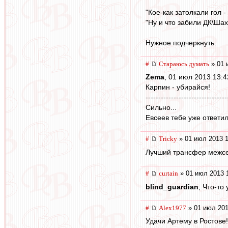
"Кое-как затолкали гол -
"Ну и что забили ДК\Шах
Нужное подчеркнуть.
#
Стараюсь думать
» 01 
Zema
, 01 июл 2013 13:4
Карпин - убирайся!
--------------------------------
Сильно...
Евсеев тебе уже ответил 
#
Tricky
» 01 июл 2013 1
Лучший трансфер межсе
#
curtain
» 01 июл 2013 
blind_guardian
, Что-то
#
Alex1977
» 01 июл 201
Удачи Артему в Ростове!