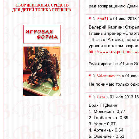
СБОР ДЕНЕЖНЫХ СРЕДСТВ
рад возвращению Деми 
ДЛЯ ДЕТЕЙ ТОЛИКА ГЕРЦЫНА
#
Arni51
» 01 июл 2013 
Валерий Карпин: Открыт
Главный тренер «Спарт
- Вызвал Артема, перего
уровня и в таком возрас
http://www.sovsport.ru/news
Редактировалось 01 июл 20
#
Valentinovich
» 01 июл
Не понимаю только одно
#
Gzza
» 01 июл 2013 13
Брак ТТД/мин
1. Мовсисян -0,77
2. Горбатенко -0,69
3. Уорис 0,67
4. Артемка - 0,64
5. Эменике - 0,61