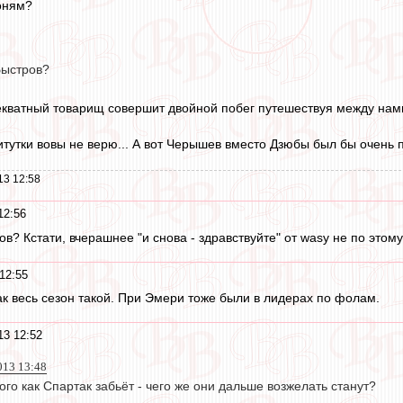
оням?
Быстров?
екватный товарищ совершит двойной побег путешествуя между нам
титутки вовы не верю... А вот Черышев вместо Дзюбы был бы очень 
13 12:58
12:56
в? Кстати, вчерашнее "и снова - здравствуйте" от wasy не по этом
12:55
так весь сезон такой. При Эмери тоже были в лидерах по фолам.
13 12:52
013 13:48
ого как Спартак забьёт - чего же они дальше возжелать станут?