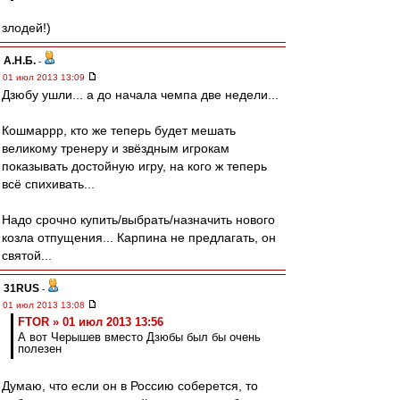
злодей!)
А.Н.Б.
-
01 июл 2013 13:09
Дзюбу ушли... а до начала чемпа две недели...
Кошмаррр, кто же теперь будет мешать
великому тренеру и звёздным игрокам
показывать достойную игру, на кого ж теперь
всё спихивать...
Надо срочно купить/выбрать/назначить нового
козла отпущения... Карпина не предлагать, он
святой...
31RUS
-
01 июл 2013 13:08
FTOR » 01 июл 2013 13:56
А вот Черышев вместо Дзюбы был бы очень
полезен
Думаю, что если он в Россию соберется, то