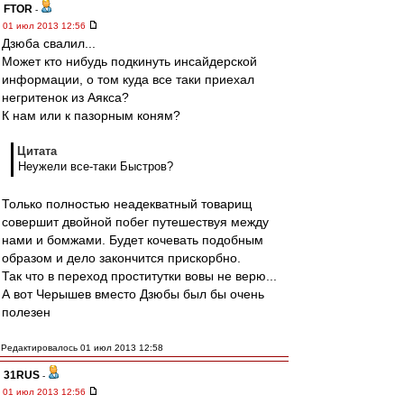
FTOR
-
01 июл 2013 12:56
Дзюба свалил...
Может кто нибудь подкинуть инсайдерской
информации, о том куда все таки приехал
негритенок из Аякса?
К нам или к пазорным коням?
Цитата
Неужели все-таки Быстров?
Только полностью неадекватный товарищ
совершит двойной побег путешествуя между
нами и бомжами. Будет кочевать подобным
образом и дело закончится прискорбно.
Так что в переход проститутки вовы не верю...
А вот Черышев вместо Дзюбы был бы очень
полезен
Редактировалось 01 июл 2013 12:58
31RUS
-
01 июл 2013 12:56