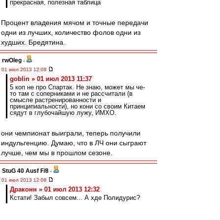
прекрасная, полезная таблица
Процент владения мячом и точные передачи
одни из лучших, количество фолов одни из
худших. Бредятина.
rwOleg
-
01 июл 2013 12:08
goblin » 01 июл 2013 11:37
5 коп не про Спартак. Не знаю, может мы че-
то там с соперниками и не рассчитали (в
смысле растренированности и
принципиальности), но кони со своим Китаем
сядут в глубочайшую лужу, ИМХО.
они чемпионат выиграли, теперь получили
индульгенцию. Думаю, что в ЛЧ они сыграют
лучше, чем мы в прошлом сезоне.
StuG 40 Ausf F/8
-
01 июл 2013 12:08
Драконн » 01 июл 2013 12:32
Кстати! Забыл совсем... А хде Полидурис?