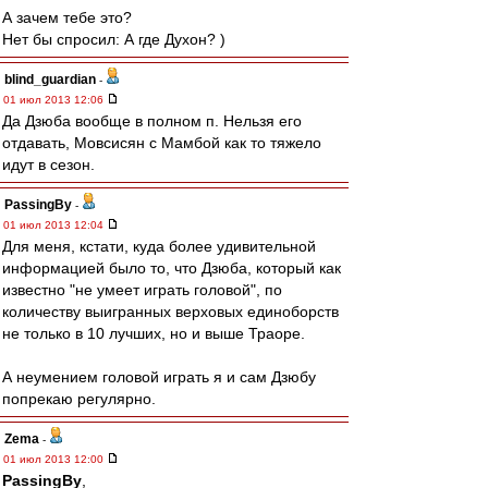
А зачем тебе это?
Нет бы спросил: А где Духон? )
blind_guardian
-
01 июл 2013 12:06
Да Дзюба вообще в полном п. Нельзя его
отдавать, Мовсисян с Мамбой как то тяжело
идут в сезон.
PassingBy
-
01 июл 2013 12:04
Для меня, кстати, куда более удивительной
информацией было то, что Дзюба, который как
известно "не умеет играть головой", по
количеству выигранных верховых единоборств
не только в 10 лучших, но и выше Траоре.
А неумением головой играть я и сам Дзюбу
попрекаю регулярно.
Zema
-
01 июл 2013 12:00
PassingBy
,