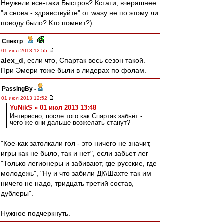
Неужели все-таки Быстров? Кстати, вчерашнее
"и снова - здравствуйте" от wasy не по этому ли
поводу было? Кто помнит?)
Спектр
-
01 июл 2013 12:55
alex_d
, если что, Спартак весь сезон такой.
При Эмери тоже были в лидерах по фолам.
PassingBy
-
01 июл 2013 12:52
YuNikS » 01 июл 2013 13:48
Интересно, после того как Спартак забьёт -
чего же они дальше возжелать станут?
"Кое-как затолкали гол - это ничего не значит,
игры как не было, так и нет", если забьет лег
"Только легионеры и забивают, где русские, где
молодежь", "Ну и что забили ДК\Шахте так им
ничего не надо, тридцать третий состав,
дублеры".
Нужное подчеркнуть.