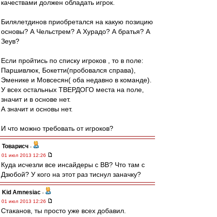
качествами должен обладать игрок.
Билялетдинов приобретался на какую позицию
основы? А Чельстрем? А Хурадо? А братья? А
Зеув?
Если пройтись по списку игроков , то в поле:
Паршивлюк, Бокетти(пробовался справа),
Эменике и Мовсесян( оба недавно в команде).
У всех остальных ТВЕРДОГО места на поле,
значит и в основе нет.
А значит и основы нет.
И что можно требовать от игроков?
Товарисч
-
01 июл 2013 12:26
Куда исчезли все инсайдеры с ВВ? Что там с
Дзюбой? У кого на этот раз тиснул заначку?
Kid Amnesiac
-
01 июл 2013 12:26
Стаканов, ты просто уже всех добавил.