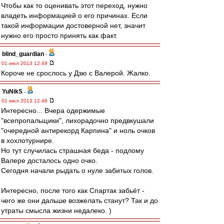
Чтобы как то оценивать этот переход, нужно
владеть информацией о его причинах. Если
такой информации достоверной нет, значит
нужно его просто принять как факт.
blind_guardian
-
01 июл 2013 12:49
Короче не срослось у Дзю с Валерой. Жалко.
YuNikS
-
01 июл 2013 12:48
Интересно... Вчера одержимые
"всепропальщики", лихорадочно предвкушали
"очередной антирекорд Карпина" и ноль очков
в хохлотурнире.
Но тут случилась страшная беда - подлому
Валере досталось одно очко.
Сегодня начали рыдать о нуле забитых голов.
Интересно, после того как Спартак забьёт -
чего же они дальше возжелать станут? Так и до
утраты смысла жизни недалеко. )