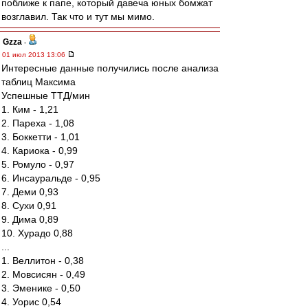
поближе к папе, который давеча юных бомжат
возглавил. Так что и тут мы мимо.
Gzza
-
01 июл 2013 13:06
Интересные данные получились после анализа
таблиц Максима
Успешные ТТД/мин
1. Ким - 1,21
2. Пареха - 1,08
3. Боккетти - 1,01
4. Кариока - 0,99
5. Ромуло - 0,97
6. Инсауральде - 0,95
7. Деми 0,93
8. Сухи 0,91
9. Дима 0,89
10. Хурадо 0,88
...
1. Веллитон - 0,38
2. Мовсисян - 0,49
3. Эменике - 0,50
4. Уорис 0,54