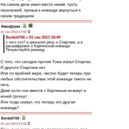
На самом деле имел место некий, пусть
неуклюжий, призыв к команде вернуться к
своим традициям.
ИванДурак
-
01 сен 2013 17:54
Bordo0706 » 01 сен 2013 18:49
с чего это? в кричалке речь о Спартаке, а в
расшифровке о Карпинской команде.
Почувствуйте разницу
С того, что сегодня против Томи играл Спартак.
И другого Спартака нет.
Или по крайней мере, честно будет теперь при
любых обстоятельствах этой команде такого не
петь.
Даже если они вместе с Карпиным возьмут и
коней грохнут.
Или тогда скажут, что теперь это другая
команда?
Bordo0706
-
01 сен 2013 17:53