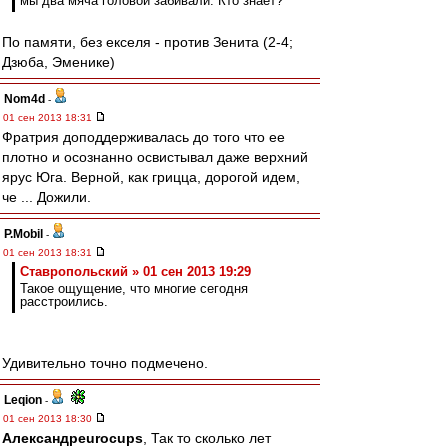
мы два мяча головой забивали. Кто знает?
По памяти, без екселя - против Зенита (2-4;
Дзюба, Эменике)
Nom4d
-
01 сен 2013 18:31
Фратрия доподдерживалась до того что ее
плотно и осознанно освистывал даже верхний
ярус Юга. Верной, как грицца, дорогой идем,
че ... Дожили.
P.Mobil
-
01 сен 2013 18:31
Ставропольский » 01 сен 2013 19:29
Такое ощущение, что многие сегодня
расстроились.
Удивительно точно подмечено.
Leqion
-
01 сен 2013 18:30
Александрeurocups
, Так то сколько лет