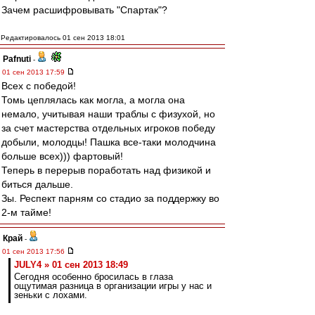
Зачем расшифровывать "Спартак"?
Редактировалось 01 сен 2013 18:01
Pafnuti
-
01 сен 2013 17:59
Всех с победой!
Томь цеплялась как могла, а могла она
немало, учитывая наши траблы с физухой, но
за счет мастерства отдельных игроков победу
добыли, молодцы! Пашка все-таки молодчина
больше всех))) фартовый!
Теперь в перерыв поработать над физикой и
биться дальше.
Зы. Респект парням со стадио за поддержку во
2-м тайме!
Край
-
01 сен 2013 17:56
JULY4 » 01 сен 2013 18:49
Сегодня особенно бросилась в глаза
ощутимая разница в организации игры у нас и
зеньки с лохами.