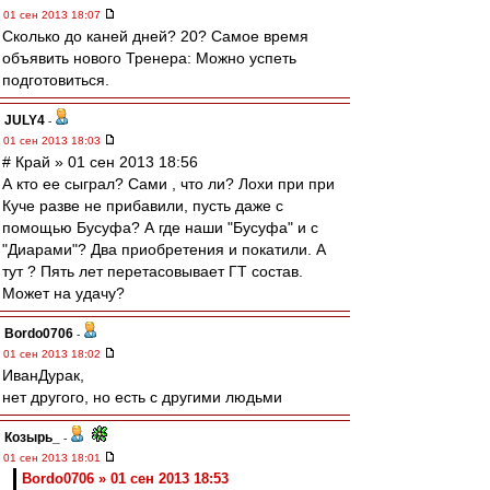
01 сен 2013 18:07
Сколько до каней дней? 20? Самое время
объявить нового Тренера: Можно успеть
подготовиться.
JULY4
-
01 сен 2013 18:03
# Край » 01 сен 2013 18:56
А кто ее сыграл? Сами , что ли? Лохи при при
Куче разве не прибавили, пусть даже с
помощью Бусуфа? А где наши "Бусуфа" и с
"Диарами"? Два приобретения и покатили. А
тут ? Пять лет перетасовывает ГТ состав.
Может на удачу?
Bordo0706
-
01 сен 2013 18:02
ИванДурак,
нет другого, но есть с другими людьми
Козырь_
-
01 сен 2013 18:01
Bordo0706 » 01 сен 2013 18:53