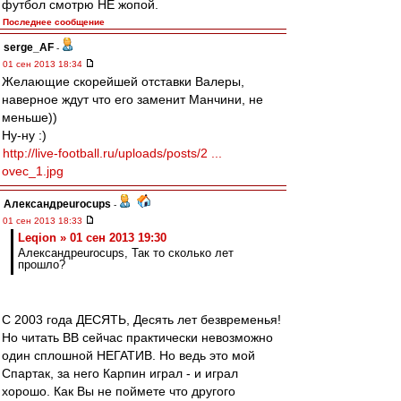
футбол смотрю НЕ жопой.
Последнее сообщение
serge_AF
-
01 сен 2013 18:34
Желающие скорейшей отставки Валеры,
наверное ждут что его заменит Манчини, не
меньше))
Ну-ну :)
http://live-football.ru/uploads/posts/2 ...
ovec_1.jpg
Александрeurocups
-
01 сен 2013 18:33
Leqion » 01 сен 2013 19:30
Александрeurocups, Так то сколько лет
прошло?
С 2003 года ДЕСЯТЬ, Десять лет безвременья!
Но читать ВВ сейчас практически невозможно
один сплошной НЕГАТИВ. Но ведь это мой
Спартак, за него Карпин играл - и играл
хорошо. Как Вы не поймете что другого