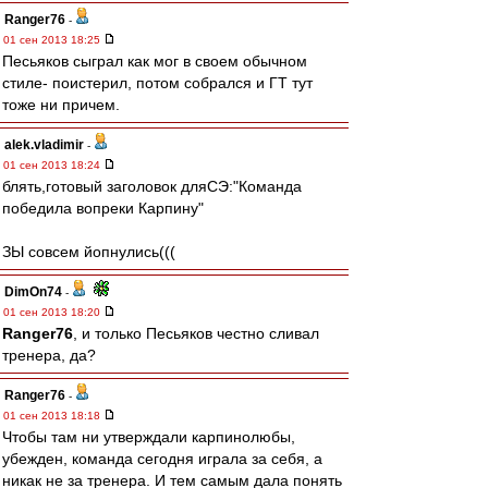
Ranger76
-
01 сен 2013 18:25
Песьяков сыграл как мог в своем обычном
стиле- поистерил, потом собрался и ГТ тут
тоже ни причем.
alek.vladimir
-
01 сен 2013 18:24
блять,готовый заголовок дляСЭ:"Команда
победила вопреки Карпину"
ЗЫ совсем йопнулись(((
DimOn74
-
01 сен 2013 18:20
Ranger76
, и только Песьяков честно сливал
тренера, да?
Ranger76
-
01 сен 2013 18:18
Чтобы там ни утверждали карпинолюбы,
убежден, команда сегодня играла за себя, а
никак не за тренера. И тем самым дала понять