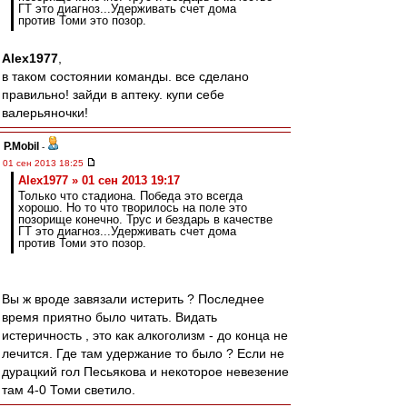
ГТ это диагноз...Удерживать счет дома
против Томи это позор.
Alex1977
,
в таком состоянии команды. все сделано
правильно! зайди в аптеку. купи себе
валерьяночки!
P.Mobil
-
01 сен 2013 18:25
Alex1977 » 01 сен 2013 19:17
Только что стадиона. Победа это всегда
хорошо. Но то что творилось на поле это
позорище конечно. Трус и бездарь в качестве
ГТ это диагноз...Удерживать счет дома
против Томи это позор.
Вы ж вроде завязали истерить ? Последнее
время приятно было читать. Видать
истеричность , это как алкоголизм - до конца не
лечится. Где там удержание то было ? Если не
дурацкий гол Песьякова и некоторое невезение
там 4-0 Томи светило.