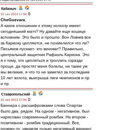
Кабаныч
-
01 сен 2013 17:56
CheGuevara
,
А какое отношение к этому колхозу имеет
сегодняшний матч? Ну давайте еще кошице
вспомним. Это было и прошло. Вон Ловчев все
за Кариоку цепляется, не похмелился что ли?
Песьяков пускает- кто виноват? Правильно,
центральный защитник Рафаэль Кариока. Это
я к тому, что цепляться и троллить гораздо
проще, да простят меня болелы, не такие уж
мы великие, я что то не заметил за последние
10 лет золота, выигрыша лиги чемпионов и пр
и пр.
Ставропольский
-
01 сен 2013 17:54
Баннера с расшифровками слова Спартак
было два, рядом. На одном - негативном, был
нарисован современный ромбик. На втором -
позитивном - ромбик традиционный. Все,
почему-то, увидели только негативный вариант.