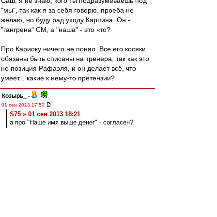
Саш, я не знаю, кого ты подразумеваешь под
"мы", так как я за себя говорю. проеба не
желаю, но буду рад уходу Карпина. Он -
"гангрена" СМ, а "наша" - это что?
Про Кариоку ничего не понял. Все его косяки
обязаны быть списаны на тренера, так как это
не позиция Рафаэля, и он делает всё, что
умеет... какие к нему-то претензии?
Козырь_
-
01 сен 2013 17:50
S75 » 01 сен 2013 18:21
а про "Наше имя выше денег" - согласен?
Согласен.
При этом, то,что и как старательно
"накреативили" к седняшнему матчу, вкупе с
уходом с предыдущего - вызвало
определенные мысои, по некоторым
вопросам.