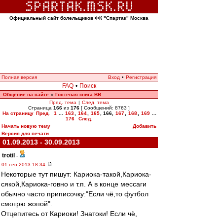
Официальный сайт болельщиков ФК "Спартак" Москва
Полная версия
Вход
•
Регистрация
FAQ
•
Поиск
Общение на сайте
Гостевая книга ВВ
»
Пред. тема
|
След. тема
Страница
166
из
176
[ Сообщений: 8763 ]
На страницу
Пред.
1
...
163
,
164
,
165
,
166
,
167
,
168
,
169
...
176
След.
Начать новую тему
Добавить
Версия для печати
01.09.2013 - 30.09.2013
trotil
-
01 сен 2013 18:34
Некоторые тут пишут: Кариока-такой,Кариока-
сякой,Кариока-говно и т.п. А в конце мессаги
обычно часто приписочку:"Если чё,то футбол
смотрю жопой".
Отцепитесь от Кариоки! Знатоки! Если чё,