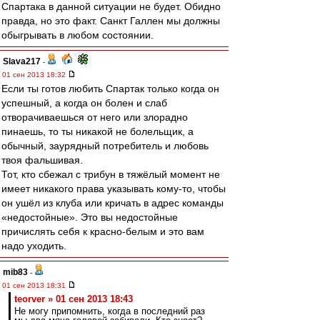
Спартака в данной ситуации не будет. Обидно
правда, но это факт. Санкт Галлен мы должны
обыгрывать в любом состоянии.
Slava217
-
01 сен 2013 18:32
Если ты готов любить Спартак только когда он
успешный, а когда он болен и слаб
отворачиваешься от него или злорадно
пинаешь, то ты никакой не болельщик, а
обычный, заурядный потребитель и любовь
твоя фальшивая.
Тот, кто сбежал с трибун в тяжёлый момент не
имеет никакого права указывать кому-то, чтобы
он ушёл из клуба или кричать в адрес команды
«недостойные». Это вы недостойные
причислять себя к красно-белым и это вам
надо уходить.
mib83
-
01 сен 2013 18:31
teorver » 01 сен 2013 18:43
Не могу припомнить, когда в последний раз