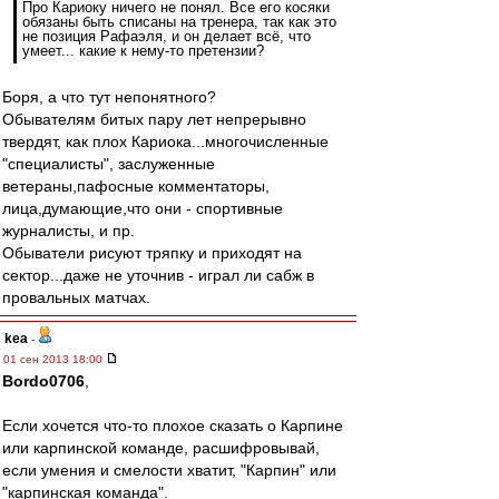
Про Кариоку ничего не понял. Все его косяки
обязаны быть списаны на тренера, так как это
не позиция Рафаэля, и он делает всё, что
умеет... какие к нему-то претензии?
Боря, а что тут непонятного?
Обывателям битых пару лет непрерывно
твердят, как плох Кариока...многочисленные
"специалисты", заслуженные
ветераны,пафосные комментаторы,
лица,думающие,что они - спортивные
журналисты, и пр.
Обыватели рисуют тряпку и приходят на
сектор...даже не уточнив - играл ли сабж в
провальных матчах.
kea
-
01 сен 2013 18:00
Bordo0706
,
Если хочется что-то плохое сказать о Карпине
или карпинской команде, расшифровывай,
если умения и смелости хватит, "Карпин" или
"карпинская команда".