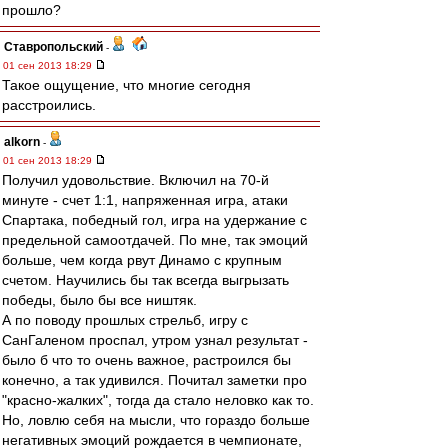
прошло?
Ставропольский
-
01 сен 2013 18:29
Такое ощущение, что многие сегодня
расстроились.
alkorn
-
01 сен 2013 18:29
Получил удовольствие. Включил на 70-й
минуте - счет 1:1, напряженная игра, атаки
Спартака, победный гол, игра на удержание с
предельной самоотдачей. По мне, так эмоций
больше, чем когда рвут Динамо с крупным
счетом. Научились бы так всегда выгрызать
победы, было бы все ништяк.
А по поводу прошлых стрельб, игру с
СанГаленом проспал, утром узнал результат -
было б что то очень важное, растроился бы
конечно, а так удивился. Почитал заметки про
"красно-жалких", тогда да стало неловко как то.
Но, ловлю себя на мысли, что гораздо больше
негативных эмоций рождается в чемпионате,