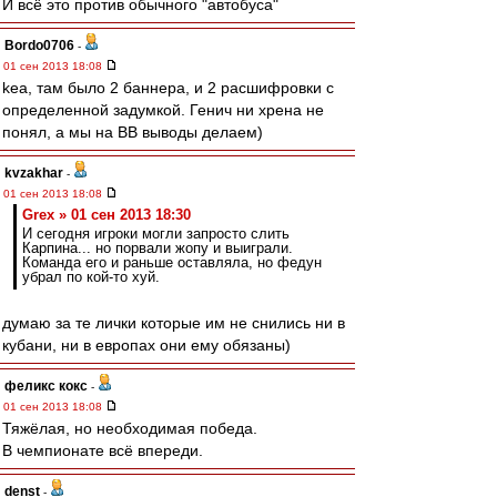
И всё это против обычного "автобуса"
Bordo0706
-
01 сен 2013 18:08
kea, там было 2 баннера, и 2 расшифровки с
определенной задумкой. Генич ни хрена не
понял, а мы на ВВ выводы делаем)
kvzakhar
-
01 сен 2013 18:08
Grex » 01 сен 2013 18:30
И сегодня игроки могли запросто слить
Карпина... но порвали жопу и выиграли.
Команда его и раньше оставляла, но федун
убрал по кой-то хуй.
думаю за те лички которые им не снились ни в
кубани, ни в европах они ему обязаны)
феликс кокс
-
01 сен 2013 18:08
Тяжёлая, но необходимая победа.
В чемпионате всё впереди.
denst
-