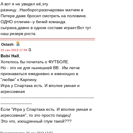
А вот я не увидел её,эту
разницу...Наоборот,разочарован матчем в
Питере,даже бросил смотреть на половине.
ОДНО отличие--у бичей команда
сыграна,давно в одном составе играет.Вот тут
наш резерв роста.
Ostash
-
01 сен 2013 17:56
Bobi Hall
,
Хотелось бы почитать о ФУТБОЛЕ.
Но - это не для нынешней ВВ . Им легче
признаваться ежедневно и еженощно в
"любви" к Карпину.
Игра у Спартака есть. И вполне умная и
агрессивная
---------------------------------------------------------------
---------------------
Если "Игра у Спартака есть. И вполне умная и
агрессивная", то это просто пиздец!
Это что, изощренный глум такой???
Редактировалось 01 сен 2013 17:57