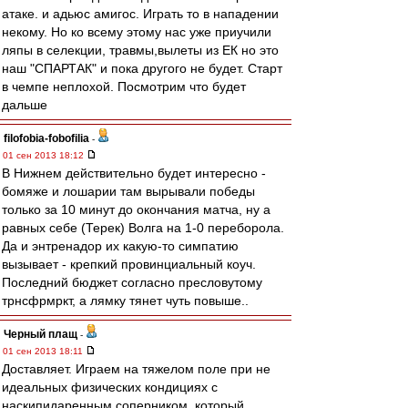
атаке. и адьюс амигос. Играть то в нападении
некому. Но ко всему этому нас уже приучили
ляпы в селекции, травмы,вылеты из ЕК но это
наш "СПАРТАК" и пока другого не будет. Старт
в чемпе неплохой. Посмотрим что будет
дальше
filofobia-fobofilia
-
01 сен 2013 18:12
В Нижнем действительно будет интересно -
бомяже и лошарии там вырывали победы
только за 10 минут до окончания матча, ну а
равных себе (Терек) Волга на 1-0 переборола.
Да и энтренадор их какую-то симпатию
вызывает - крепкий провинциальный коуч.
Последний бюджет согласно пресловутому
трнсфрмркт, а лямку тянет чуть повыше..
Черный плащ
-
01 сен 2013 18:11
Доставляет. Играем на тяжелом поле при не
идеальных физических кондициях с
наскипидаренным соперником, который