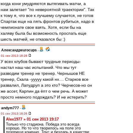
когда кони умудряются вытягивать матчи, а
нам залетает "по невероятной траектории". Так
к тому я, что все к лучшему случается, не готов
Спартак еще на пять фронтов рубиться, надо в
чемпионате свое взять. Хотя, если бы на
халяву была бы возможность проспать еще
шесть матчей, не отказался бы :)
Александрeurocups
-
01 сен 2013 18:28
У всех клубов бывают трудные периоды-
настал наш час испытаний. Что мы тут
разводим тренер не тренер. Чернышов НЕ
тренер, Скала -ууууу какой нх.... Старков все
развалил, Лапудруп а это кто? Черчесов-но он
же ассет, Карпин да ёпт о чем речь. А может
просто немного подождать? И не истерить?
andym777
-
01 сен 2013 18:26
Alex1977 » 01 сен 2013 19:17
Только что стадиона. Победа это всегда
хорошо. Но то что творилось на поле это
позорище конечно. Трус и бездарь в качестве