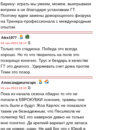
Барину- играть мы умеем, можем, выигрываем
вопреки а не благодаря установкам ГТ.
Поэтому ждем замены доморощеного физрука
на Тренера-профессионала c международным
опытом.
Alex1977
-
01 сен 2013 18:17
Только что стадиона. Победа это всегда
хорошо. Но то что творилось на поле это
позорище конечно. Трус и бездарь в качестве
ГТ это диагноз...Удерживать счет дома против
Томи это позор.
Александрeurocups
-
01 сен 2013 18:15
Пока из начала сезона обидно то что не
попали в ЕВРОКУБКИ осенние, травмы они
есть были и будут. Жоа Карлос не показался
таким уж безнадежным, что Песьяколв не
голкипер №1 это наверное давно не только
мне понятно. Да крепкий вариант для запаса
но не номер -один. Не дай Бог что с Юрой в