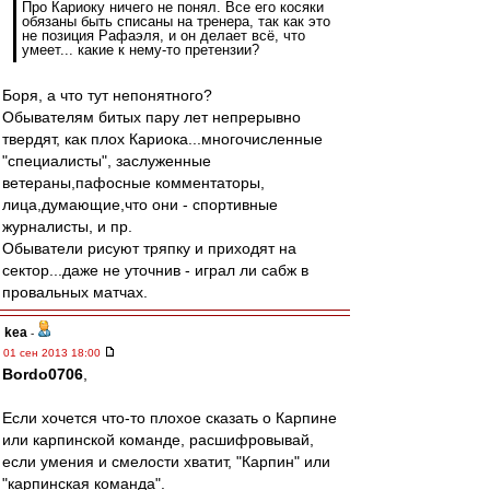
Про Кариоку ничего не понял. Все его косяки
обязаны быть списаны на тренера, так как это
не позиция Рафаэля, и он делает всё, что
умеет... какие к нему-то претензии?
Боря, а что тут непонятного?
Обывателям битых пару лет непрерывно
твердят, как плох Кариока...многочисленные
"специалисты", заслуженные
ветераны,пафосные комментаторы,
лица,думающие,что они - спортивные
журналисты, и пр.
Обыватели рисуют тряпку и приходят на
сектор...даже не уточнив - играл ли сабж в
провальных матчах.
kea
-
01 сен 2013 18:00
Bordo0706
,
Если хочется что-то плохое сказать о Карпине
или карпинской команде, расшифровывай,
если умения и смелости хватит, "Карпин" или
"карпинская команда".