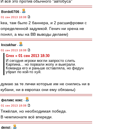
И всё это против обычного "автобуса"
Bordo0706
-
01 сен 2013 18:08
kea, там было 2 баннера, и 2 расшифровки с
определенной задумкой. Генич ни хрена не
понял, а мы на ВВ выводы делаем)
kvzakhar
-
01 сен 2013 18:08
Grex » 01 сен 2013 18:30
И сегодня игроки могли запросто слить
Карпина... но порвали жопу и выиграли.
Команда его и раньше оставляла, но федун
убрал по кой-то хуй.
думаю за те лички которые им не снились ни в
кубани, ни в европах они ему обязаны)
феликс кокс
-
01 сен 2013 18:08
Тяжёлая, но необходимая победа.
В чемпионате всё впереди.
denst
-