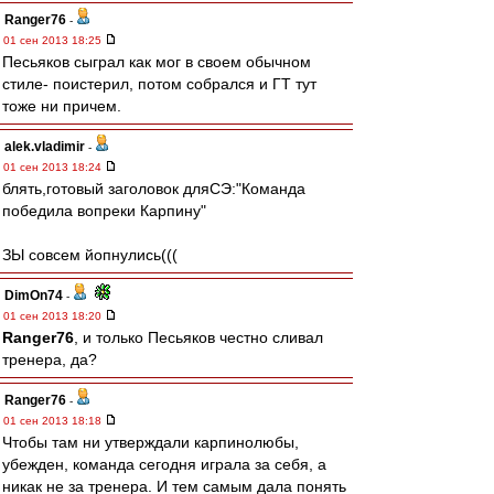
Ranger76
-
01 сен 2013 18:25
Песьяков сыграл как мог в своем обычном
стиле- поистерил, потом собрался и ГТ тут
тоже ни причем.
alek.vladimir
-
01 сен 2013 18:24
блять,готовый заголовок дляСЭ:"Команда
победила вопреки Карпину"
ЗЫ совсем йопнулись(((
DimOn74
-
01 сен 2013 18:20
Ranger76
, и только Песьяков честно сливал
тренера, да?
Ranger76
-
01 сен 2013 18:18
Чтобы там ни утверждали карпинолюбы,
убежден, команда сегодня играла за себя, а
никак не за тренера. И тем самым дала понять