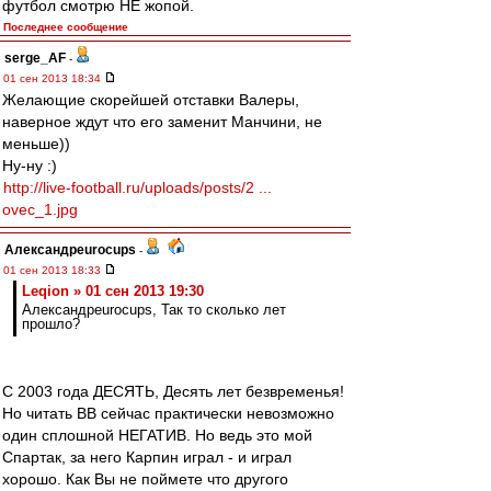
футбол смотрю НЕ жопой.
Последнее сообщение
serge_AF
-
01 сен 2013 18:34
Желающие скорейшей отставки Валеры,
наверное ждут что его заменит Манчини, не
меньше))
Ну-ну :)
http://live-football.ru/uploads/posts/2 ...
ovec_1.jpg
Александрeurocups
-
01 сен 2013 18:33
Leqion » 01 сен 2013 19:30
Александрeurocups, Так то сколько лет
прошло?
С 2003 года ДЕСЯТЬ, Десять лет безвременья!
Но читать ВВ сейчас практически невозможно
один сплошной НЕГАТИВ. Но ведь это мой
Спартак, за него Карпин играл - и играл
хорошо. Как Вы не поймете что другого