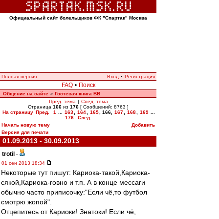
Официальный сайт болельщиков ФК "Спартак" Москва
Полная версия
Вход
•
Регистрация
FAQ
•
Поиск
Общение на сайте
Гостевая книга ВВ
»
Пред. тема
|
След. тема
Страница
166
из
176
[ Сообщений: 8763 ]
На страницу
Пред.
1
...
163
,
164
,
165
,
166
,
167
,
168
,
169
...
176
След.
Начать новую тему
Добавить
Версия для печати
01.09.2013 - 30.09.2013
trotil
-
01 сен 2013 18:34
Некоторые тут пишут: Кариока-такой,Кариока-
сякой,Кариока-говно и т.п. А в конце мессаги
обычно часто приписочку:"Если чё,то футбол
смотрю жопой".
Отцепитесь от Кариоки! Знатоки! Если чё,