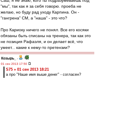
Саш, я не знаю, кого ты подразумеваешь под
"мы", так как я за себя говорю. проеба не
желаю, но буду рад уходу Карпина. Он -
"гангрена" СМ, а "наша" - это что?
Про Кариоку ничего не понял. Все его косяки
обязаны быть списаны на тренера, так как это
не позиция Рафаэля, и он делает всё, что
умеет... какие к нему-то претензии?
Козырь_
-
01 сен 2013 17:50
S75 » 01 сен 2013 18:21
а про "Наше имя выше денег" - согласен?
Согласен.
При этом, то,что и как старательно
"накреативили" к седняшнему матчу, вкупе с
уходом с предыдущего - вызвало
определенные мысои, по некоторым
вопросам.