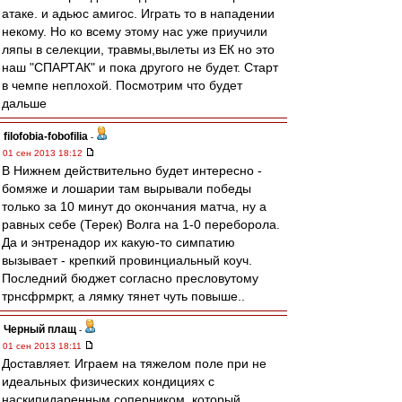
атаке. и адьюс амигос. Играть то в нападении
некому. Но ко всему этому нас уже приучили
ляпы в селекции, травмы,вылеты из ЕК но это
наш "СПАРТАК" и пока другого не будет. Старт
в чемпе неплохой. Посмотрим что будет
дальше
filofobia-fobofilia
-
01 сен 2013 18:12
В Нижнем действительно будет интересно -
бомяже и лошарии там вырывали победы
только за 10 минут до окончания матча, ну а
равных себе (Терек) Волга на 1-0 переборола.
Да и энтренадор их какую-то симпатию
вызывает - крепкий провинциальный коуч.
Последний бюджет согласно пресловутому
трнсфрмркт, а лямку тянет чуть повыше..
Черный плащ
-
01 сен 2013 18:11
Доставляет. Играем на тяжелом поле при не
идеальных физических кондициях с
наскипидаренным соперником, который