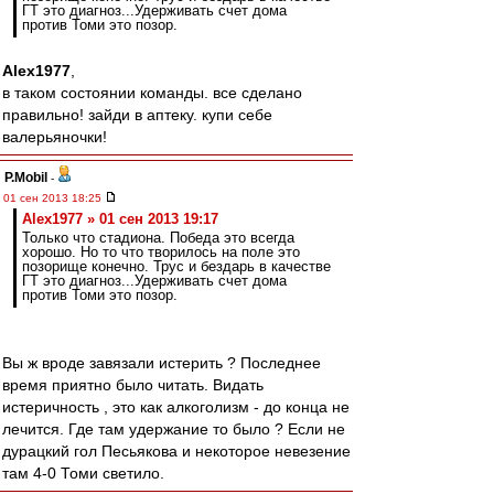
ГТ это диагноз...Удерживать счет дома
против Томи это позор.
Alex1977
,
в таком состоянии команды. все сделано
правильно! зайди в аптеку. купи себе
валерьяночки!
P.Mobil
-
01 сен 2013 18:25
Alex1977 » 01 сен 2013 19:17
Только что стадиона. Победа это всегда
хорошо. Но то что творилось на поле это
позорище конечно. Трус и бездарь в качестве
ГТ это диагноз...Удерживать счет дома
против Томи это позор.
Вы ж вроде завязали истерить ? Последнее
время приятно было читать. Видать
истеричность , это как алкоголизм - до конца не
лечится. Где там удержание то было ? Если не
дурацкий гол Песьякова и некоторое невезение
там 4-0 Томи светило.