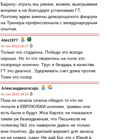
Барину- играть мы умеем, можем, выигрываем
вопреки а не благодаря установкам ГТ.
Поэтому ждем замены доморощеного физрука
на Тренера-профессионала c международным
опытом.
Alex1977
-
01 сен 2013 18:17
Только что стадиона. Победа это всегда
хорошо. Но то что творилось на поле это
позорище конечно. Трус и бездарь в качестве
ГТ это диагноз...Удерживать счет дома против
Томи это позор.
Александрeurocups
-
01 сен 2013 18:15
Пока из начала сезона обидно то что не
попали в ЕВРОКУБКИ осенние, травмы они
есть были и будут. Жоа Карлос не показался
таким уж безнадежным, что Песьяколв не
голкипер №1 это наверное давно не только
мне понятно. Да крепкий вариант для запаса
но не номер -один. Не дай Бог что с Юрой в