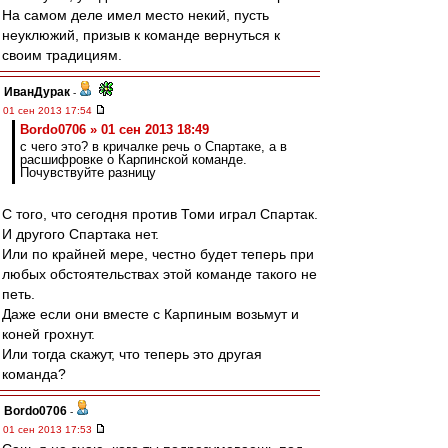
На самом деле имел место некий, пусть
неуклюжий, призыв к команде вернуться к
своим традициям.
ИванДурак
-
01 сен 2013 17:54
Bordo0706 » 01 сен 2013 18:49
с чего это? в кричалке речь о Спартаке, а в
расшифровке о Карпинской команде.
Почувствуйте разницу
С того, что сегодня против Томи играл Спартак.
И другого Спартака нет.
Или по крайней мере, честно будет теперь при
любых обстоятельствах этой команде такого не
петь.
Даже если они вместе с Карпиным возьмут и
коней грохнут.
Или тогда скажут, что теперь это другая
команда?
Bordo0706
-
01 сен 2013 17:53