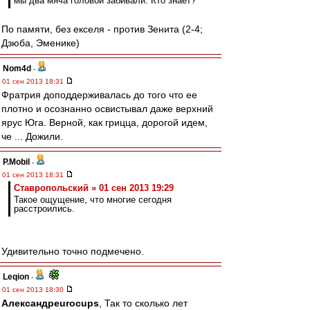
мы два мяча головой забивали. Кто знает?
По памяти, без екселя - против Зенита (2-4;
Дзюба, Эменике)
Nom4d
-
01 сен 2013 18:31
Фратрия доподдерживалась до того что ее
плотно и осознанно освистывал даже верхний
ярус Юга. Верной, как грицца, дорогой идем,
че ... Дожили.
P.Mobil
-
01 сен 2013 18:31
Ставропольский » 01 сен 2013 19:29
Такое ощущение, что многие сегодня
расстроились.
Удивительно точно подмечено.
Leqion
-
01 сен 2013 18:30
Александрeurocups
, Так то сколько лет