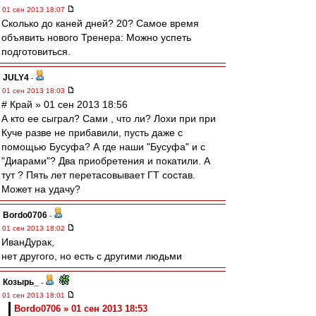
01 сен 2013 18:07
Сколько до каней дней? 20? Самое время
объявить нового Тренера: Можно успеть
подготовиться.
JULY4
-
01 сен 2013 18:03
# Край » 01 сен 2013 18:56
А кто ее сыграл? Сами , что ли? Лохи при при
Куче разве не прибавили, пусть даже с
помощью Бусуфа? А где наши "Бусуфа" и с
"Диарами"? Два приобретения и покатили. А
тут ? Пять лет перетасовывает ГТ состав.
Может на удачу?
Bordo0706
-
01 сен 2013 18:02
ИванДурак,
нет другого, но есть с другими людьми
Козырь_
-
01 сен 2013 18:01
Bordo0706 » 01 сен 2013 18:53