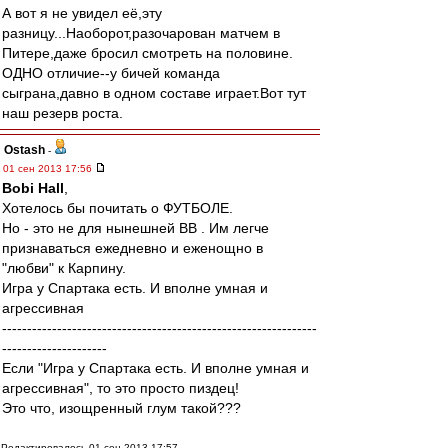
А вот я не увидел её,эту
разницу...Наоборот,разочарован матчем в
Питере,даже бросил смотреть на половине.
ОДНО отличие--у бичей команда
сыграна,давно в одном составе играет.Вот тут
наш резерв роста.
Ostash
-
01 сен 2013 17:56
Bobi Hall
,
Хотелось бы почитать о ФУТБОЛЕ.
Но - это не для нынешней ВВ . Им легче
признаваться ежедневно и еженощно в
"любви" к Карпину.
Игра у Спартака есть. И вполне умная и
агрессивная
---------------------------------------------------------------
---------------------
Если "Игра у Спартака есть. И вполне умная и
агрессивная", то это просто пиздец!
Это что, изощренный глум такой???
Редактировалось 01 сен 2013 17:57