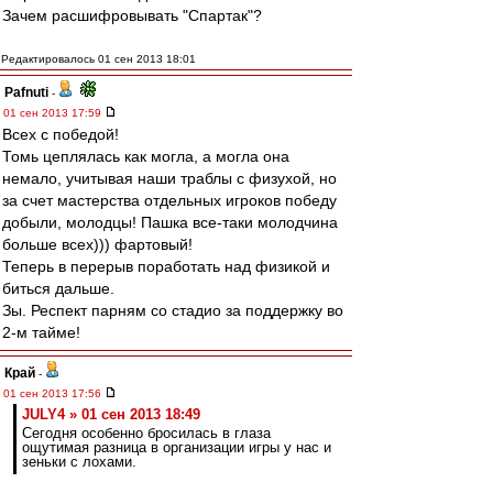
Зачем расшифровывать "Спартак"?
Редактировалось 01 сен 2013 18:01
Pafnuti
-
01 сен 2013 17:59
Всех с победой!
Томь цеплялась как могла, а могла она
немало, учитывая наши траблы с физухой, но
за счет мастерства отдельных игроков победу
добыли, молодцы! Пашка все-таки молодчина
больше всех))) фартовый!
Теперь в перерыв поработать над физикой и
биться дальше.
Зы. Респект парням со стадио за поддержку во
2-м тайме!
Край
-
01 сен 2013 17:56
JULY4 » 01 сен 2013 18:49
Сегодня особенно бросилась в глаза
ощутимая разница в организации игры у нас и
зеньки с лохами.