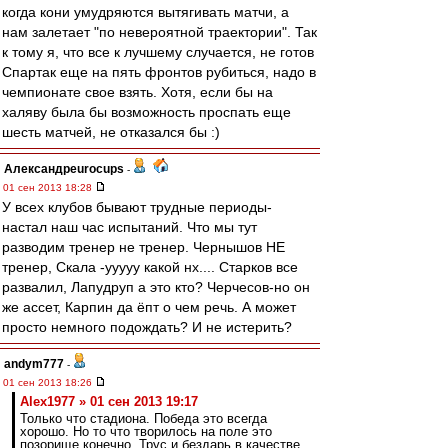
когда кони умудряются вытягивать матчи, а
нам залетает "по невероятной траектории". Так
к тому я, что все к лучшему случается, не готов
Спартак еще на пять фронтов рубиться, надо в
чемпионате свое взять. Хотя, если бы на
халяву была бы возможность проспать еще
шесть матчей, не отказался бы :)
Александрeurocups
-
01 сен 2013 18:28
У всех клубов бывают трудные периоды-
настал наш час испытаний. Что мы тут
разводим тренер не тренер. Чернышов НЕ
тренер, Скала -ууууу какой нх.... Старков все
развалил, Лапудруп а это кто? Черчесов-но он
же ассет, Карпин да ёпт о чем речь. А может
просто немного подождать? И не истерить?
andym777
-
01 сен 2013 18:26
Alex1977 » 01 сен 2013 19:17
Только что стадиона. Победа это всегда
хорошо. Но то что творилось на поле это
позорище конечно. Трус и бездарь в качестве