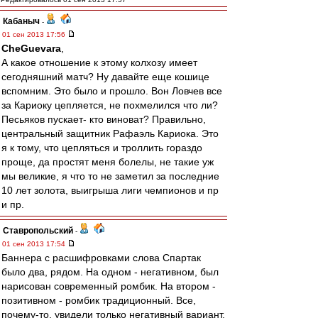
Кабаныч
-
01 сен 2013 17:56
CheGuevara
,
А какое отношение к этому колхозу имеет
сегодняшний матч? Ну давайте еще кошице
вспомним. Это было и прошло. Вон Ловчев все
за Кариоку цепляется, не похмелился что ли?
Песьяков пускает- кто виноват? Правильно,
центральный защитник Рафаэль Кариока. Это
я к тому, что цепляться и троллить гораздо
проще, да простят меня болелы, не такие уж
мы великие, я что то не заметил за последние
10 лет золота, выигрыша лиги чемпионов и пр
и пр.
Ставропольский
-
01 сен 2013 17:54
Баннера с расшифровками слова Спартак
было два, рядом. На одном - негативном, был
нарисован современный ромбик. На втором -
позитивном - ромбик традиционный. Все,
почему-то, увидели только негативный вариант.