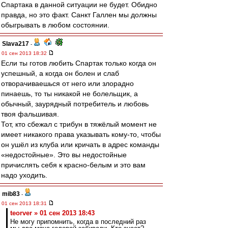
Спартака в данной ситуации не будет. Обидно
правда, но это факт. Санкт Галлен мы должны
обыгрывать в любом состоянии.
Slava217
-
01 сен 2013 18:32
Если ты готов любить Спартак только когда он
успешный, а когда он болен и слаб
отворачиваешься от него или злорадно
пинаешь, то ты никакой не болельщик, а
обычный, заурядный потребитель и любовь
твоя фальшивая.
Тот, кто сбежал с трибун в тяжёлый момент не
имеет никакого права указывать кому-то, чтобы
он ушёл из клуба или кричать в адрес команды
«недостойные». Это вы недостойные
причислять себя к красно-белым и это вам
надо уходить.
mib83
-
01 сен 2013 18:31
teorver » 01 сен 2013 18:43
Не могу припомнить, когда в последний раз