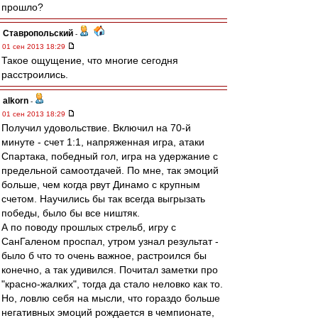
прошло?
Ставропольский
-
01 сен 2013 18:29
Такое ощущение, что многие сегодня
расстроились.
alkorn
-
01 сен 2013 18:29
Получил удовольствие. Включил на 70-й
минуте - счет 1:1, напряженная игра, атаки
Спартака, победный гол, игра на удержание с
предельной самоотдачей. По мне, так эмоций
больше, чем когда рвут Динамо с крупным
счетом. Научились бы так всегда выгрызать
победы, было бы все ништяк.
А по поводу прошлых стрельб, игру с
СанГаленом проспал, утром узнал результат -
было б что то очень важное, растроился бы
конечно, а так удивился. Почитал заметки про
"красно-жалких", тогда да стало неловко как то.
Но, ловлю себя на мысли, что гораздо больше
негативных эмоций рождается в чемпионате,