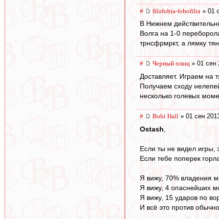
#
filofobia-fobofilia
» 01 
В Нижнем действительно
Волга на 1-0 переборол
трнсфрмркт, а лямку тян
#
Черный плащ
» 01 сен 
Доставляет. Играем на 
Получаем сходу нелепей
несколько голевых моме
#
Bobi Hall
» 01 сен 201
Ostash
,
Если ты не видел игры,
Если тебе поперек горла
Я вижу, 70% владения м
Я вижу, 4 опаснейших м
Я вижу, 15 ударов по во
И всё это против обычно