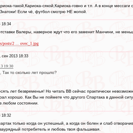
риока-такой,Кариока-сякой,Кариока-говно и т.п. А в конце мессаги
 Знатоки! Если чё, футбол смотрю НЕ жопой.
 18:34
тавки Валеры, наверное ждут что его заменит Манчини, не мень
ds/posts/2 ... ovec_1.jpg
 сен 2013 18:33
13 19:30
 Так то сколько лет прошло?
сять лет безвременья! Но читать ВВ сейчас практически невозмож
грал хорошо. Как Вы не поймете что другого Спартака в данной ситу
в любом состоянии.
 18:32
артак только когда он успешный, а когда он болен и слаб отворачи
 заурядный потребитель и любовь твоя фальшивая.