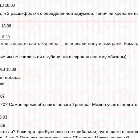
13 18:08
а, и 2 расшифровки с определенной задумкой. Генич ни хрена не п
 18:08
 18:30
огли запросто слить Карпина... но порвали жопу и выиграли. Коман
ые им не снились ни в кубани, ни в европах они ему обязаны)
013 18:08
ая победа.
ди.
:07
 20? Самое время объявить нового Тренера: Можно успеть подгото
8:03
:56
, что ли? Лохи при при Куче разве не прибавили, пусть даже с пом
. А тут ? Пять лет перетасовывает ГТ состав. Может на удачу?