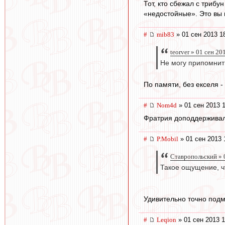
Тот, кто сбежал с трибу
«недостойные». Это вы 
#
mib83
» 01 сен 2013 1
teorver » 01 сен 20
Не могу припомнить
По памяти, без екселя -
#
Nom4d
» 01 сен 2013 
Фратрия доподдерживалас
#
P.Mobil
» 01 сен 2013 
Ставропольский » 
Такое ощущение, ч
Удивительно точно подм
#
Leqion
» 01 сен 2013 1