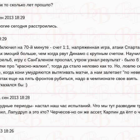
ак то сколько лет прошло?
ен 2013 18:29
огие сегодня расстроились.
8:29
ключил на 70-й минуте - счет 1:1, напряженная игра, атаки Спарт
ак эмоций больше, чем когда рвут Динамо с крупным счетом. Научил
ельб, игру с СанГаленом проспал, утром узнал результат - было б 
ки про "красно-жалких", тогда да стало неловко как то. Но, ловлю
 когда кони умудряются вытягивать матчи, а нам залетает "по невер
ртак еще на пять фронтов рубиться, надо в чемпионате свое взять
казался бы :)
 сен 2013 18:28
рудные периоды- настал наш час испытаний. Что мы тут разводим т
алил, Лапудруп а это кто? Черчесов-но он же ассет, Карпин да ёпт 
3 18:26