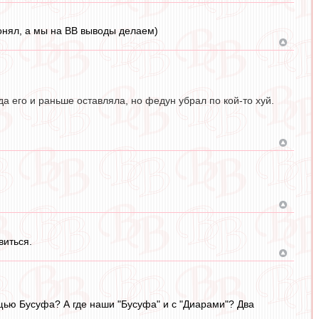
онял, а мы на ВВ выводы делаем)
да его и раньше оставляла, но федун убрал по кой-то хуй.
виться.
ощью Бусуфа? А где наши "Бусуфа" и с "Диарами"? Два