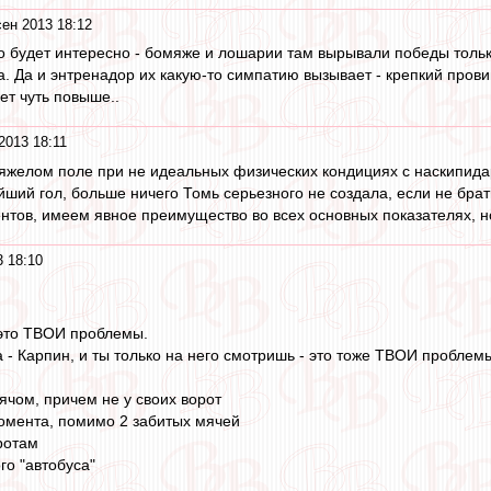
сен 2013 18:12
 будет интересно - бомяже и лошарии там вырывали победы только 
а. Да и энтренадор их какую-то симпатию вызывает - крепкий про
ет чуть повыше..
2013 18:11
тяжелом поле при не идеальных физических кондициях с наскипида
ший гол, больше ничего Томь серьезного не создала, если не бр
нтов, имеем явное преимущество во всех основных показателях, но
3 18:10
 это ТВОИ проблемы.
 - Карпин, и ты только на него смотришь - это тоже ТВОИ проблем
ячом, причем не у своих ворот
омента, помимо 2 забитых мячей
ротам
го "автобуса"