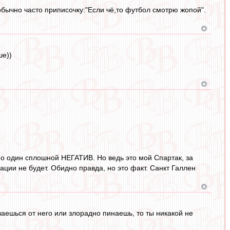
 обычно часто приписочку:"Если чё,то футбол смотрю жопой".
ше))
но один сплошной НЕГАТИВ. Но ведь это мой Спартак, за
ации не будет. Обидно правда, но это факт. Санкт Галлен
ваешься от него или злорадно пинаешь, то ты никакой не