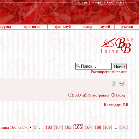
орумы
прогнозы
фан-клуб
юмор
музей
ссылки
Расширенный поиск
FAQ
Регистрация
Вход
Календарь ВВ
166
аница
166
из
176
•
1
...
163
164
165
167
168
169
...
176