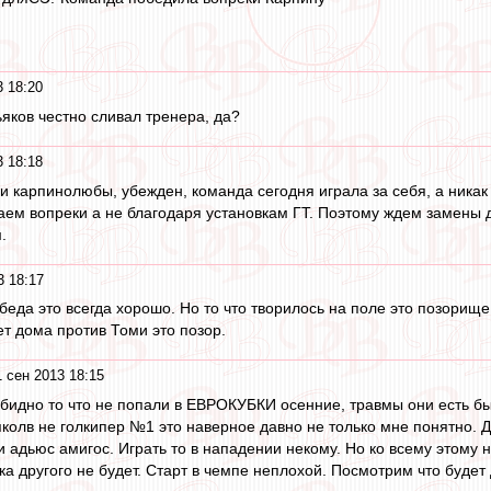
3 18:20
ьяков честно сливал тренера, да?
3 18:18
и карпинолюбы, убежден, команда сегодня играла за себя, а никак
аем вопреки а не благодаря установкам ГТ. Поэтому ждем замены
.
3 18:17
беда это всегда хорошо. Но то что творилось на поле это позорище 
ет дома против Томи это позор.
 сен 2013 18:15
обидно то что не попали в ЕВРОКУБКИ осенние, травмы они есть бы
колв не голкипер №1 это наверное давно не только мне понятно. Д
 и адьюс амигос. Играть то в нападении некому. Но ко всему этому
ка другого не будет. Старт в чемпе неплохой. Посмотрим что будет