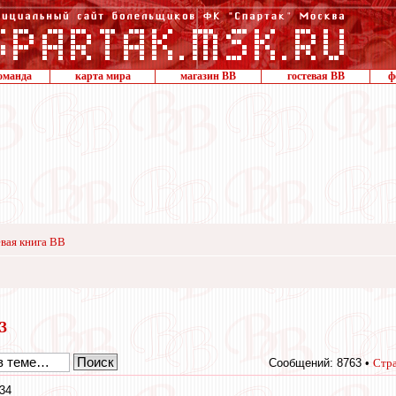
оманда
карта мира
магазин ВВ
гостевая ВВ
ф
вая книга ВВ
13
Сообщений: 8763 •
Стр
:34