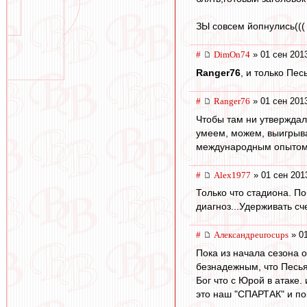
ЗЫ совсем йопнулись(((
#
DimOn74
» 01 сен 201
Ranger76
, и только Пес
#
Ranger76
» 01 сен 201
Чтобы там ни утверждал
умеем, можем, выигрыв
международным опытом
#
Alex1977
» 01 сен 201
Только что стадиона. По
диагноз...Удерживать сч
#
Александрeurocups
» 01
Пока из начала сезона 
безнадежным, что Песья
Бог что с Юрой в атаке.
это наш "СПАРТАК" и по