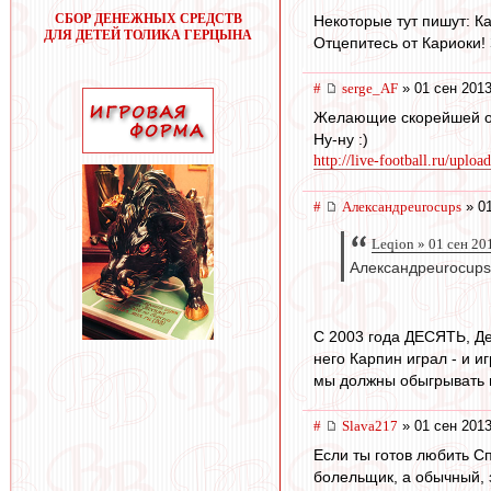
СБОР ДЕНЕЖНЫХ СРЕДСТВ
Некоторые тут пишут: Ка
ДЛЯ ДЕТЕЙ ТОЛИКА ГЕРЦЫНА
Отцепитесь от Кариоки!
#
serge_AF
» 01 сен 2013
Желающие скорейшей отс
Ну-ну :)
http://live-football.ru/uploa
#
Александрeurocups
» 01
Leqion » 01 сен 20
Александрeurocups,
С 2003 года ДЕСЯТЬ, Де
него Карпин играл - и и
мы должны обыгрывать 
#
Slava217
» 01 сен 2013
Если ты готов любить Сп
болельщик, а обычный,