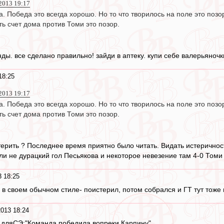
2013 19:17
а. Победа это всегда хорошо. Но то что творилось на поле это позо
ть счет дома против Томи это позор.
ды. все сделано правильно! зайди в аптеку. купи себе валерьяночк
18:25
2013 19:17
а. Победа это всегда хорошо. Но то что творилось на поле это позо
ть счет дома против Томи это позор.
ерить ? Последнее время приятно было читать. Видать истеричность
ли не дурацкий гол Песьякова и некоторое невезение там 4-0 Томи
3 18:25
 в своем обычном стиле- поистерил, потом собрался и ГТ тут тоже
2013 18:24
к дляСЭ:"Команда победила вопреки Карпину"