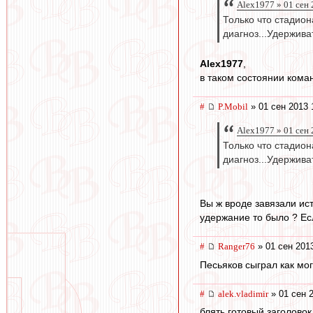
Alex1977 » 01 сен 
Только что стадион
диагноз...Удержива
Alex1977
,
в таком состоянии коман
#
P.Mobil
» 01 сен 2013 
Alex1977 » 01 сен 
Только что стадион
диагноз...Удержива
Вы ж вроде завязали ист
удержание то было ? Ес
#
Ranger76
» 01 сен 201
Песьяков сыграл как мог
#
alek.vladimir
» 01 сен 
блять,готовый заголово