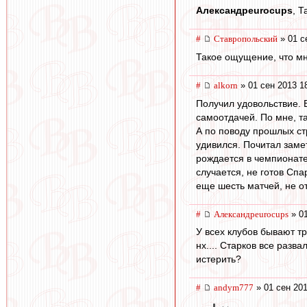
Александрeurocups
, Т
#
Ставропольский
» 01 с
Такое ощущение, что мн
#
alkorn
» 01 сен 2013 1
Получил удовольствие. В
самоотдачей. По мне, т
А по поводу прошлых стр
удивился. Почитал замет
рождается в чемпионате,
случается, не готов Спа
еще шесть матчей, не от
#
Александрeurocups
» 01
У всех клубов бывают т
нх.... Старков все разв
истерить?
#
andym777
» 01 сен 201