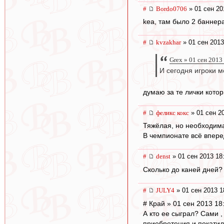
#
Bordo0706
» 01 сен 20
kea, там было 2 баннер
#
kvzakhar
» 01 сен 2013
Grex » 01 сен 2013
И сегодня игроки м
думаю за те лички котор
#
феликс кокс
» 01 сен 2
Тяжёлая, но необходим
В чемпионате всё впере
#
denst
» 01 сен 2013 18
Сколько до каней дней?
#
JULY4
» 01 сен 2013 1
# Край » 01 сен 2013 18
А кто ее сыграл? Сами 
приобретения и покатили