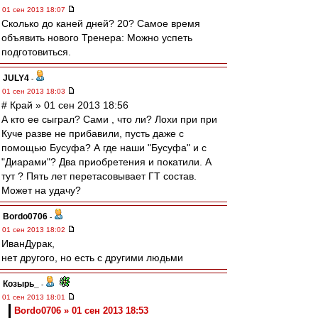
01 сен 2013 18:07
Сколько до каней дней? 20? Самое время
объявить нового Тренера: Можно успеть
подготовиться.
JULY4
-
01 сен 2013 18:03
# Край » 01 сен 2013 18:56
А кто ее сыграл? Сами , что ли? Лохи при при
Куче разве не прибавили, пусть даже с
помощью Бусуфа? А где наши "Бусуфа" и с
"Диарами"? Два приобретения и покатили. А
тут ? Пять лет перетасовывает ГТ состав.
Может на удачу?
Bordo0706
-
01 сен 2013 18:02
ИванДурак,
нет другого, но есть с другими людьми
Козырь_
-
01 сен 2013 18:01
Bordo0706 » 01 сен 2013 18:53