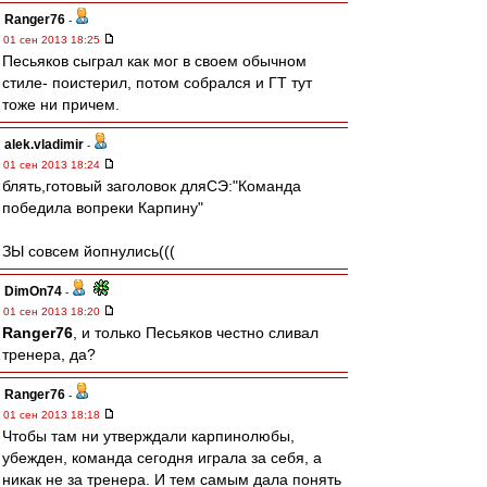
Ranger76
-
01 сен 2013 18:25
Песьяков сыграл как мог в своем обычном
стиле- поистерил, потом собрался и ГТ тут
тоже ни причем.
alek.vladimir
-
01 сен 2013 18:24
блять,готовый заголовок дляСЭ:"Команда
победила вопреки Карпину"
ЗЫ совсем йопнулись(((
DimOn74
-
01 сен 2013 18:20
Ranger76
, и только Песьяков честно сливал
тренера, да?
Ranger76
-
01 сен 2013 18:18
Чтобы там ни утверждали карпинолюбы,
убежден, команда сегодня играла за себя, а
никак не за тренера. И тем самым дала понять