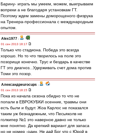
Барину- играть мы умеем, можем, выигрываем
вопреки а не благодаря установкам ГТ.
Поэтому ждем замены доморощеного физрука
на Тренера-профессионала c международным
опытом.
Alex1977
-
01 сен 2013 18:17
Только что стадиона. Победа это всегда
хорошо. Но то что творилось на поле это
позорище конечно. Трус и бездарь в качестве
ГТ это диагноз...Удерживать счет дома против
Томи это позор.
Александрeurocups
-
01 сен 2013 18:15
Пока из начала сезона обидно то что не
попали в ЕВРОКУБКИ осенние, травмы они
есть были и будут. Жоа Карлос не показался
таким уж безнадежным, что Песьяколв не
голкипер №1 это наверное давно не только
мне понятно. Да крепкий вариант для запаса
но не номер -один. Не дай Бог что с Юрой в