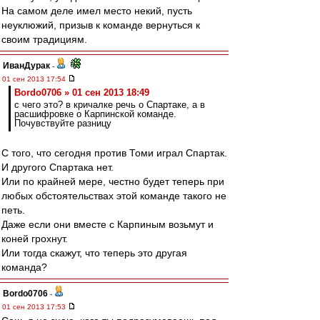
На самом деле имел место некий, пусть
неуклюжий, призыв к команде вернуться к
своим традициям.
ИванДурак
-
01 сен 2013 17:54
Bordo0706 » 01 сен 2013 18:49
с чего это? в кричалке речь о Спартаке, а в
расшифровке о Карпинской команде.
Почувствуйте разницу
С того, что сегодня против Томи играл Спартак.
И другого Спартака нет.
Или по крайней мере, честно будет теперь при
любых обстоятельствах этой команде такого не
петь.
Даже если они вместе с Карпиным возьмут и
коней грохнут.
Или тогда скажут, что теперь это другая
команда?
Bordo0706
-
01 сен 2013 17:53