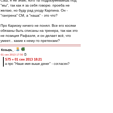
Саш, я не знаю, кого ты подразумеваешь под
"мы", так как я за себя говорю. проеба не
желаю, но буду рад уходу Карпина. Он -
"гангрена" СМ, а "наша" - это что?
Про Кариоку ничего не понял. Все его косяки
обязаны быть списаны на тренера, так как это
не позиция Рафаэля, и он делает всё, что
умеет... какие к нему-то претензии?
Козырь_
-
01 сен 2013 17:50
S75 » 01 сен 2013 18:21
а про "Наше имя выше денег" - согласен?
Согласен.
При этом, то,что и как старательно
"накреативили" к седняшнему матчу, вкупе с
уходом с предыдущего - вызвало
определенные мысои, по некоторым
вопросам.