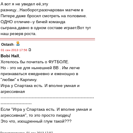
А вот я не увидел её,эту
разницу...Наоборот,разочарован матчем в
Питере,даже бросил смотреть на половине.
ОДНО отличие--у бичей команда
сыграна,давно в одном составе играет.Вот тут
наш резерв роста.
Ostash
-
01 сен 2013 17:56
Bobi Hall
,
Хотелось бы почитать о ФУТБОЛЕ.
Но - это не для нынешней ВВ . Им легче
признаваться ежедневно и еженощно в
"любви" к Карпину.
Игра у Спартака есть. И вполне умная и
агрессивная
---------------------------------------------------------------
---------------------
Если "Игра у Спартака есть. И вполне умная и
агрессивная", то это просто пиздец!
Это что, изощренный глум такой???
Редактировалось 01 сен 2013 17:57