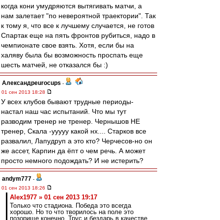
когда кони умудряются вытягивать матчи, а
нам залетает "по невероятной траектории". Так
к тому я, что все к лучшему случается, не готов
Спартак еще на пять фронтов рубиться, надо в
чемпионате свое взять. Хотя, если бы на
халяву была бы возможность проспать еще
шесть матчей, не отказался бы :)
Александрeurocups
-
01 сен 2013 18:28
У всех клубов бывают трудные периоды-
настал наш час испытаний. Что мы тут
разводим тренер не тренер. Чернышов НЕ
тренер, Скала -ууууу какой нх.... Старков все
развалил, Лапудруп а это кто? Черчесов-но он
же ассет, Карпин да ёпт о чем речь. А может
просто немного подождать? И не истерить?
andym777
-
01 сен 2013 18:26
Alex1977 » 01 сен 2013 19:17
Только что стадиона. Победа это всегда
хорошо. Но то что творилось на поле это
позорище конечно. Трус и бездарь в качестве