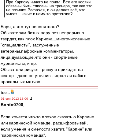
Про Кариоку ничего не понял. Все его косяки
обязаны быть списаны на тренера, так как это
не позиция Рафаэля, и он делает всё, что
умеет... какие к нему-то претензии?
Боря, а что тут непонятного?
Обывателям битых пару лет непрерывно
твердят, как плох Кариока...многочисленные
"специалисты", заслуженные
ветераны,пафосные комментаторы,
лица,думающие,что они - спортивные
журналисты, и пр.
Обыватели рисуют тряпку и приходят на
сектор...даже не уточнив - играл ли сабж в
провальных матчах.
kea
-
01 сен 2013 18:00
Bordo0706
,
Если хочется что-то плохое сказать о Карпине
или карпинской команде, расшифровывай,
если умения и смелости хватит, "Карпин" или
"карпинская команда".