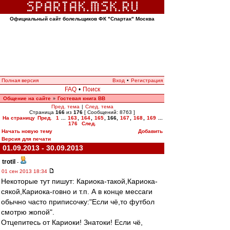
Официальный сайт болельщиков ФК "Спартак" Москва
Полная версия
Вход
•
Регистрация
FAQ
•
Поиск
Общение на сайте
Гостевая книга ВВ
»
Пред. тема
|
След. тема
Страница
166
из
176
[ Сообщений: 8763 ]
На страницу
Пред.
1
...
163
,
164
,
165
,
166
,
167
,
168
,
169
...
176
След.
Начать новую тему
Добавить
Версия для печати
01.09.2013 - 30.09.2013
trotil
-
01 сен 2013 18:34
Некоторые тут пишут: Кариока-такой,Кариока-
сякой,Кариока-говно и т.п. А в конце мессаги
обычно часто приписочку:"Если чё,то футбол
смотрю жопой".
Отцепитесь от Кариоки! Знатоки! Если чё,