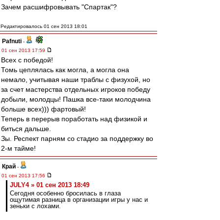
Зачем расшифровывать "Спартак"?
Редактировалось 01 сен 2013 18:01
Pafnuti
-
01 сен 2013 17:59
Всех с победой!
Томь цеплялась как могла, а могла она
немало, учитывая наши траблы с физухой, но
за счет мастерства отдельных игроков победу
добыли, молодцы! Пашка все-таки молодчина
больше всех))) фартовый!
Теперь в перерыв поработать над физикой и
биться дальше.
Зы. Респект парням со стадио за поддержку во
2-м тайме!
Край
-
01 сен 2013 17:56
JULY4 » 01 сен 2013 18:49
Сегодня особенно бросилась в глаза
ощутимая разница в организации игры у нас и
зеньки с лохами.