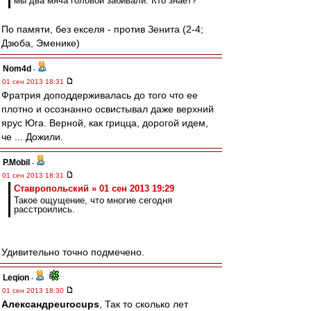
мы два мяча головой забивали. Кто знает?
По памяти, без екселя - против Зенита (2-4;
Дзюба, Эменике)
Nom4d
-
01 сен 2013 18:31
Фратрия доподдерживалась до того что ее
плотно и осознанно освистывал даже верхний
ярус Юга. Верной, как грицца, дорогой идем,
че ... Дожили.
P.Mobil
-
01 сен 2013 18:31
Ставропольский » 01 сен 2013 19:29
Такое ощущение, что многие сегодня
расстроились.
Удивительно точно подмечено.
Leqion
-
01 сен 2013 18:30
Александрeurocups
, Так то сколько лет