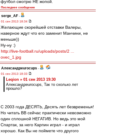
футбол смотрю НЕ жопой.
Последнее сообщение
serge_AF
-
01 сен 2013 18:34
Желающие скорейшей отставки Валеры,
наверное ждут что его заменит Манчини, не
меньше))
Ну-ну :)
http://live-football.ru/uploads/posts/2 ...
ovec_1.jpg
Александрeurocups
-
01 сен 2013 18:33
Leqion » 01 сен 2013 19:30
Александрeurocups, Так то сколько лет
прошло?
С 2003 года ДЕСЯТЬ, Десять лет безвременья!
Но читать ВВ сейчас практически невозможно
один сплошной НЕГАТИВ. Но ведь это мой
Спартак, за него Карпин играл - и играл
хорошо. Как Вы не поймете что другого