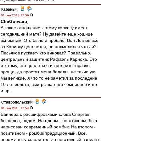
Кабаныч
-
01 сен 2013 17:56
CheGuevara
,
А какое отношение к этому колхозу имеет
сегодняшний матч? Ну давайте еще кошице
вспомним. Это было и прошло. Вон Ловчев все
за Кариоку цепляется, не похмелился что ли?
Песьяков пускает- кто виноват? Правильно,
центральный защитник Рафаэль Кариока. Это
я к тому, что цепляться и троллить гораздо
проще, да простят меня болелы, не такие уж
мы великие, я что то не заметил за последние
10 лет золота, выигрыша лиги чемпионов и пр
и пр.
Ставропольский
-
01 сен 2013 17:54
Баннера с расшифровками слова Спартак
было два, рядом. На одном - негативном, был
нарисован современный ромбик. На втором -
позитивном - ромбик традиционный. Все,
почему-то, увидели только негативный вариант.