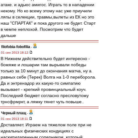
атаке. и адьюс амигос. Играть то в нападении
некому. Но ко всему этому нас уже приучили
ляпы в селекции, травмы,вылеты из ЕК но это
наш "СПАРТАК" и пока другого не будет. Старт
в чемпе неплохой. Посмотрим что будет
дальше
filofobia-fobofilia
-
01 сен 2013 18:12
В Нижнем действительно будет интересно -
бомяже и лошарии там вырывали победы
только за 10 минут до окончания матча, ну а
равных себе (Терек) Волга на 1-0 переборола.
Да и энтренадор их какую-то симпатию
вызывает - крепкий провинциальный коуч.
Последний бюджет согласно пресловутому
трнсфрмркт, а лямку тянет чуть повыше..
Черный плащ
-
01 сен 2013 18:11
Доставляет. Играем на тяжелом поле при не
идеальных физических кондициях с
наскипидаренным соперником, который