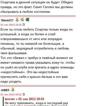
Спартака в данной ситуации не будет. Обидно
правда, но это факт. Санкт Галлен мы должны
обыгрывать в любом состоянии.
Slava217
-
01 сен 2013 18:32
Если ты готов любить Спартак только когда он
успешный, а когда он болен и слаб
отворачиваешься от него или злорадно
пинаешь, то ты никакой не болельщик, а
обычный, заурядный потребитель и любовь
твоя фальшивая.
Тот, кто сбежал с трибун в тяжёлый момент не
имеет никакого права указывать кому-то, чтобы
он ушёл из клуба или кричать в адрес команды
«недостойные». Это вы недостойные
причислять себя к красно-белым и это вам
надо уходить.
mib83
-
01 сен 2013 18:31
teorver » 01 сен 2013 18:43
Не могу припомнить, когда в последний раз