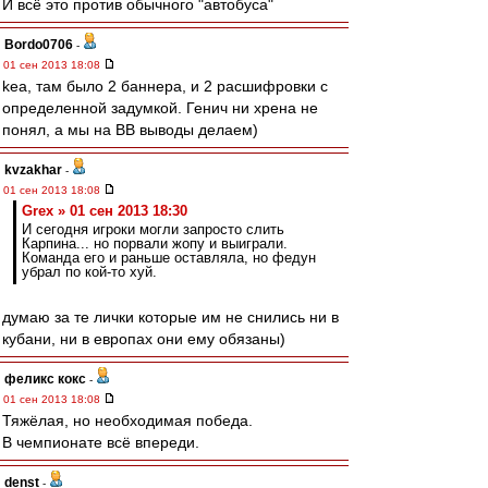
И всё это против обычного "автобуса"
Bordo0706
-
01 сен 2013 18:08
kea, там было 2 баннера, и 2 расшифровки с
определенной задумкой. Генич ни хрена не
понял, а мы на ВВ выводы делаем)
kvzakhar
-
01 сен 2013 18:08
Grex » 01 сен 2013 18:30
И сегодня игроки могли запросто слить
Карпина... но порвали жопу и выиграли.
Команда его и раньше оставляла, но федун
убрал по кой-то хуй.
думаю за те лички которые им не снились ни в
кубани, ни в европах они ему обязаны)
феликс кокс
-
01 сен 2013 18:08
Тяжёлая, но необходимая победа.
В чемпионате всё впереди.
denst
-