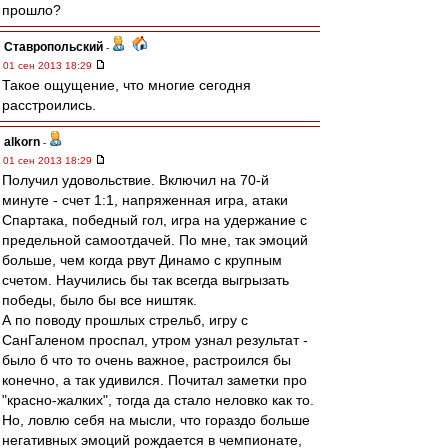
прошло?
Ставропольский
-
01 сен 2013 18:29
Такое ощущение, что многие сегодня
расстроились.
alkorn
-
01 сен 2013 18:29
Получил удовольствие. Включил на 70-й
минуте - счет 1:1, напряженная игра, атаки
Спартака, победный гол, игра на удержание с
предельной самоотдачей. По мне, так эмоций
больше, чем когда рвут Динамо с крупным
счетом. Научились бы так всегда выгрызать
победы, было бы все ништяк.
А по поводу прошлых стрельб, игру с
СанГаленом проспал, утром узнал результат -
было б что то очень важное, растроился бы
конечно, а так удивился. Почитал заметки про
"красно-жалких", тогда да стало неловко как то.
Но, ловлю себя на мысли, что гораздо больше
негативных эмоций рождается в чемпионате,