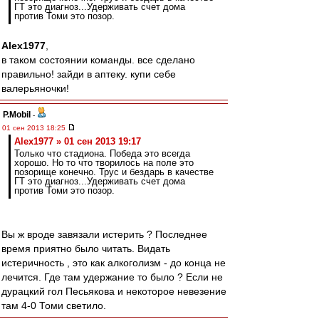
ГТ это диагноз...Удерживать счет дома
против Томи это позор.
Alex1977
,
в таком состоянии команды. все сделано
правильно! зайди в аптеку. купи себе
валерьяночки!
P.Mobil
-
01 сен 2013 18:25
Alex1977 » 01 сен 2013 19:17
Только что стадиона. Победа это всегда
хорошо. Но то что творилось на поле это
позорище конечно. Трус и бездарь в качестве
ГТ это диагноз...Удерживать счет дома
против Томи это позор.
Вы ж вроде завязали истерить ? Последнее
время приятно было читать. Видать
истеричность , это как алкоголизм - до конца не
лечится. Где там удержание то было ? Если не
дурацкий гол Песьякова и некоторое невезение
там 4-0 Томи светило.