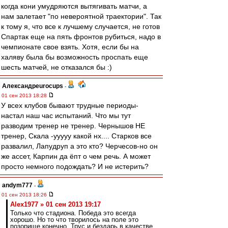
когда кони умудряются вытягивать матчи, а
нам залетает "по невероятной траектории". Так
к тому я, что все к лучшему случается, не готов
Спартак еще на пять фронтов рубиться, надо в
чемпионате свое взять. Хотя, если бы на
халяву была бы возможность проспать еще
шесть матчей, не отказался бы :)
Александрeurocups
-
01 сен 2013 18:28
У всех клубов бывают трудные периоды-
настал наш час испытаний. Что мы тут
разводим тренер не тренер. Чернышов НЕ
тренер, Скала -ууууу какой нх.... Старков все
развалил, Лапудруп а это кто? Черчесов-но он
же ассет, Карпин да ёпт о чем речь. А может
просто немного подождать? И не истерить?
andym777
-
01 сен 2013 18:26
Alex1977 » 01 сен 2013 19:17
Только что стадиона. Победа это всегда
хорошо. Но то что творилось на поле это
позорище конечно. Трус и бездарь в качестве