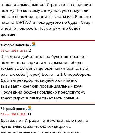
атаке. и адьюс амигос. Играть то в нападении
некому. Но ко всему этому нас уже приучили
ляпы в селекции, травмы,вылеты из ЕК но это
наш "СПАРТАК" и пока другого не будет. Старт
в чемпе неплохой. Посмотрим что будет
дальше
filofobia-fobofilia
-
01 сен 2013 18:12
В Нижнем действительно будет интересно -
бомяже и лошарии там вырывали победы
только за 10 минут до окончания матча, ну а
равных себе (Терек) Волга на 1-0 переборола.
Да и энтренадор их какую-то симпатию
вызывает - крепкий провинциальный коуч.
Последний бюджет согласно пресловутому
трнсфрмркт, а лямку тянет чуть повыше..
Черный плащ
-
01 сен 2013 18:11
Доставляет. Играем на тяжелом поле при не
идеальных физических кондициях с
наскипидаренным соперником, который