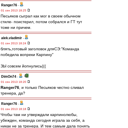
Ranger76
-
01 сен 2013 18:25
Песьяков сыграл как мог в своем обычном
стиле- поистерил, потом собрался и ГТ тут
тоже ни причем.
alek.vladimir
-
01 сен 2013 18:24
блять,готовый заголовок дляСЭ:"Команда
победила вопреки Карпину"
ЗЫ совсем йопнулись(((
DimOn74
-
01 сен 2013 18:20
Ranger76
, и только Песьяков честно сливал
тренера, да?
Ranger76
-
01 сен 2013 18:18
Чтобы там ни утверждали карпинолюбы,
убежден, команда сегодня играла за себя, а
никак не за тренера. И тем самым дала понять