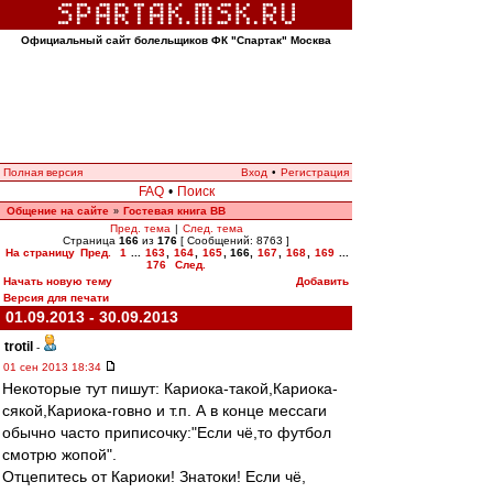
Официальный сайт болельщиков ФК "Спартак" Москва
Полная версия
Вход
•
Регистрация
FAQ
•
Поиск
Общение на сайте
Гостевая книга ВВ
»
Пред. тема
|
След. тема
Страница
166
из
176
[ Сообщений: 8763 ]
На страницу
Пред.
1
...
163
,
164
,
165
,
166
,
167
,
168
,
169
...
176
След.
Начать новую тему
Добавить
Версия для печати
01.09.2013 - 30.09.2013
trotil
-
01 сен 2013 18:34
Некоторые тут пишут: Кариока-такой,Кариока-
сякой,Кариока-говно и т.п. А в конце мессаги
обычно часто приписочку:"Если чё,то футбол
смотрю жопой".
Отцепитесь от Кариоки! Знатоки! Если чё,