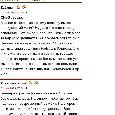
Кабаныч
-
01 сен 2013 17:56
CheGuevara
,
А какое отношение к этому колхозу имеет
сегодняшний матч? Ну давайте еще кошице
вспомним. Это было и прошло. Вон Ловчев все
за Кариоку цепляется, не похмелился что ли?
Песьяков пускает- кто виноват? Правильно,
центральный защитник Рафаэль Кариока. Это
я к тому, что цепляться и троллить гораздо
проще, да простят меня болелы, не такие уж
мы великие, я что то не заметил за последние
10 лет золота, выигрыша лиги чемпионов и пр
и пр.
Ставропольский
-
01 сен 2013 17:54
Баннера с расшифровками слова Спартак
было два, рядом. На одном - негативном, был
нарисован современный ромбик. На втором -
позитивном - ромбик традиционный. Все,
почему-то, увидели только негативный вариант.