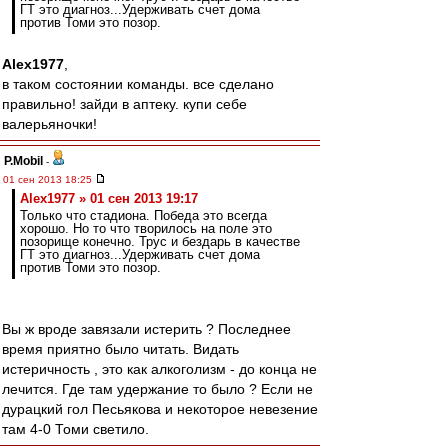
ГТ это диагноз...Удерживать счет дома
против Томи это позор.
Alex1977
,
в таком состоянии команды. все сделано
правильно! зайди в аптеку. купи себе
валерьяночки!
P.Mobil
-
01 сен 2013 18:25
Alex1977 » 01 сен 2013 19:17
Только что стадиона. Победа это всегда
хорошо. Но то что творилось на поле это
позорище конечно. Трус и бездарь в качестве
ГТ это диагноз...Удерживать счет дома
против Томи это позор.
Вы ж вроде завязали истерить ? Последнее
время приятно было читать. Видать
истеричность , это как алкоголизм - до конца не
лечится. Где там удержание то было ? Если не
дурацкий гол Песьякова и некоторое невезение
там 4-0 Томи светило.