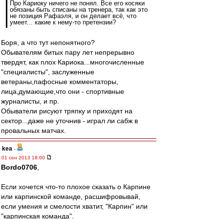
Про Кариоку ничего не понял. Все его косяки
обязаны быть списаны на тренера, так как это
не позиция Рафаэля, и он делает всё, что
умеет... какие к нему-то претензии?
Боря, а что тут непонятного?
Обывателям битых пару лет непрерывно
твердят, как плох Кариока...многочисленные
"специалисты", заслуженные
ветераны,пафосные комментаторы,
лица,думающие,что они - спортивные
журналисты, и пр.
Обыватели рисуют тряпку и приходят на
сектор...даже не уточнив - играл ли сабж в
провальных матчах.
kea
-
01 сен 2013 18:00
Bordo0706
,
Если хочется что-то плохое сказать о Карпине
или карпинской команде, расшифровывай,
если умения и смелости хватит, "Карпин" или
"карпинская команда".