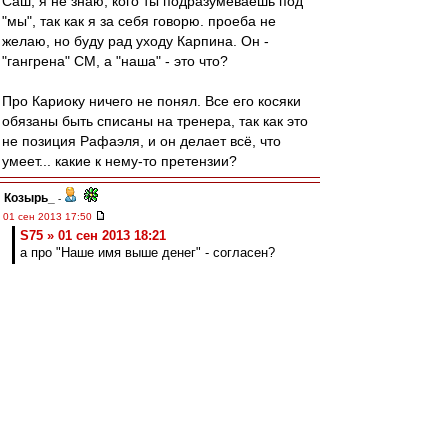
Саш, я не знаю, кого ты подразумеваешь под
"мы", так как я за себя говорю. проеба не
желаю, но буду рад уходу Карпина. Он -
"гангрена" СМ, а "наша" - это что?
Про Кариоку ничего не понял. Все его косяки
обязаны быть списаны на тренера, так как это
не позиция Рафаэля, и он делает всё, что
умеет... какие к нему-то претензии?
Козырь_
-
01 сен 2013 17:50
S75 » 01 сен 2013 18:21
а про "Наше имя выше денег" - согласен?
Согласен.
При этом, то,что и как старательно
"накреативили" к седняшнему матчу, вкупе с
уходом с предыдущего - вызвало
определенные мысои, по некоторым
вопросам.