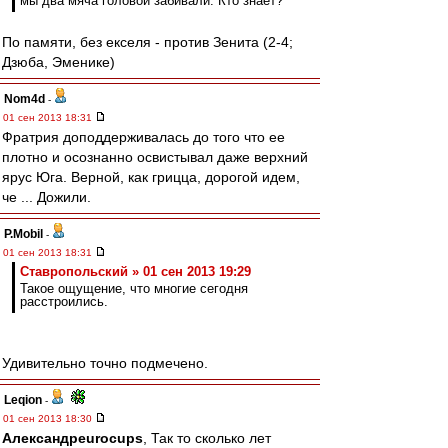
мы два мяча головой забивали. Кто знает?
По памяти, без екселя - против Зенита (2-4;
Дзюба, Эменике)
Nom4d
-
01 сен 2013 18:31
Фратрия доподдерживалась до того что ее
плотно и осознанно освистывал даже верхний
ярус Юга. Верной, как грицца, дорогой идем,
че ... Дожили.
P.Mobil
-
01 сен 2013 18:31
Ставропольский » 01 сен 2013 19:29
Такое ощущение, что многие сегодня
расстроились.
Удивительно точно подмечено.
Leqion
-
01 сен 2013 18:30
Александрeurocups
, Так то сколько лет