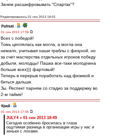
Зачем расшифровывать "Спартак"?
Редактировалось 01 сен 2013 18:01
Pafnuti
-
01 сен 2013 17:59
Всех с победой!
Томь цеплялась как могла, а могла она
немало, учитывая наши траблы с физухой, но
за счет мастерства отдельных игроков победу
добыли, молодцы! Пашка все-таки молодчина
больше всех))) фартовый!
Теперь в перерыв поработать над физикой и
биться дальше.
Зы. Респект парням со стадио за поддержку во
2-м тайме!
Край
-
01 сен 2013 17:56
JULY4 » 01 сен 2013 18:49
Сегодня особенно бросилась в глаза
ощутимая разница в организации игры у нас и
зеньки с лохами.