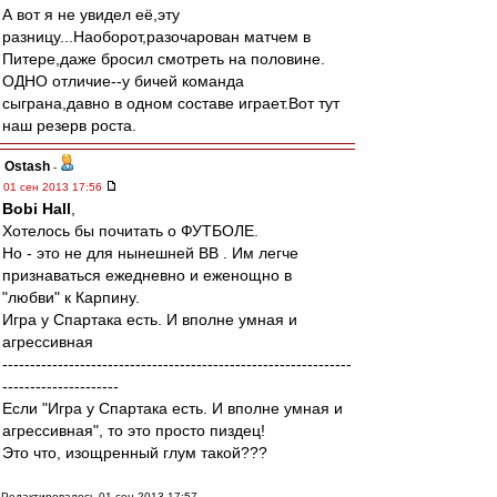
А вот я не увидел её,эту
разницу...Наоборот,разочарован матчем в
Питере,даже бросил смотреть на половине.
ОДНО отличие--у бичей команда
сыграна,давно в одном составе играет.Вот тут
наш резерв роста.
Ostash
-
01 сен 2013 17:56
Bobi Hall
,
Хотелось бы почитать о ФУТБОЛЕ.
Но - это не для нынешней ВВ . Им легче
признаваться ежедневно и еженощно в
"любви" к Карпину.
Игра у Спартака есть. И вполне умная и
агрессивная
---------------------------------------------------------------
---------------------
Если "Игра у Спартака есть. И вполне умная и
агрессивная", то это просто пиздец!
Это что, изощренный глум такой???
Редактировалось 01 сен 2013 17:57