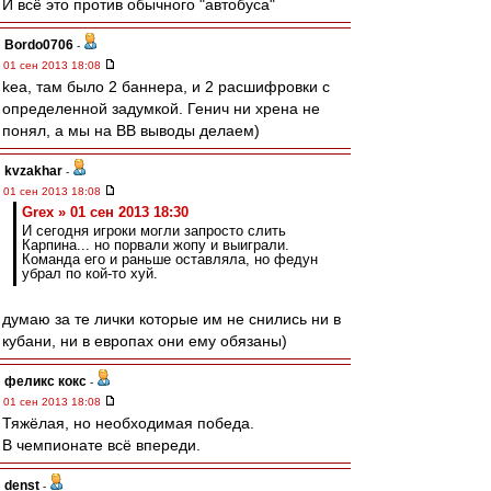
И всё это против обычного "автобуса"
Bordo0706
-
01 сен 2013 18:08
kea, там было 2 баннера, и 2 расшифровки с
определенной задумкой. Генич ни хрена не
понял, а мы на ВВ выводы делаем)
kvzakhar
-
01 сен 2013 18:08
Grex » 01 сен 2013 18:30
И сегодня игроки могли запросто слить
Карпина... но порвали жопу и выиграли.
Команда его и раньше оставляла, но федун
убрал по кой-то хуй.
думаю за те лички которые им не снились ни в
кубани, ни в европах они ему обязаны)
феликс кокс
-
01 сен 2013 18:08
Тяжёлая, но необходимая победа.
В чемпионате всё впереди.
denst
-