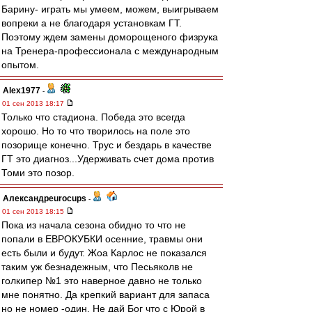
Барину- играть мы умеем, можем, выигрываем
вопреки а не благодаря установкам ГТ.
Поэтому ждем замены доморощеного физрука
на Тренера-профессионала c международным
опытом.
Alex1977
-
01 сен 2013 18:17
Только что стадиона. Победа это всегда
хорошо. Но то что творилось на поле это
позорище конечно. Трус и бездарь в качестве
ГТ это диагноз...Удерживать счет дома против
Томи это позор.
Александрeurocups
-
01 сен 2013 18:15
Пока из начала сезона обидно то что не
попали в ЕВРОКУБКИ осенние, травмы они
есть были и будут. Жоа Карлос не показался
таким уж безнадежным, что Песьяколв не
голкипер №1 это наверное давно не только
мне понятно. Да крепкий вариант для запаса
но не номер -один. Не дай Бог что с Юрой в