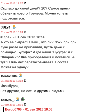
01 сен 2013 18:07
Сколько до каней дней? 20? Самое время
объявить нового Тренера: Можно успеть
подготовиться.
JULY4
-
01 сен 2013 18:03
# Край » 01 сен 2013 18:56
А кто ее сыграл? Сами , что ли? Лохи при при
Куче разве не прибавили, пусть даже с
помощью Бусуфа? А где наши "Бусуфа" и с
"Диарами"? Два приобретения и покатили. А
тут ? Пять лет перетасовывает ГТ состав.
Может на удачу?
Bordo0706
-
01 сен 2013 18:02
ИванДурак,
нет другого, но есть с другими людьми
Козырь_
-
01 сен 2013 18:01
Bordo0706 » 01 сен 2013 18:53