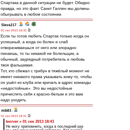
Спартака в данной ситуации не будет. Обидно
правда, но это факт. Санкт Галлен мы должны
обыгрывать в любом состоянии.
Slava217
-
01 сен 2013 18:32
Если ты готов любить Спартак только когда он
успешный, а когда он болен и слаб
отворачиваешься от него или злорадно
пинаешь, то ты никакой не болельщик, а
обычный, заурядный потребитель и любовь
твоя фальшивая.
Тот, кто сбежал с трибун в тяжёлый момент не
имеет никакого права указывать кому-то, чтобы
он ушёл из клуба или кричать в адрес команды
«недостойные». Это вы недостойные
причислять себя к красно-белым и это вам
надо уходить.
mib83
-
01 сен 2013 18:31
teorver » 01 сен 2013 18:43
Не могу припомнить, когда в последний раз