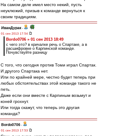
На самом деле имел место некий, пусть
неуклюжий, призыв к команде вернуться к
своим традициям.
ИванДурак
-
01 сен 2013 17:54
Bordo0706 » 01 сен 2013 18:49
с чего это? в кричалке речь о Спартаке, а в
расшифровке о Карпинской команде.
Почувствуйте разницу
С того, что сегодня против Томи играл Спартак.
И другого Спартака нет.
Или по крайней мере, честно будет теперь при
любых обстоятельствах этой команде такого не
петь.
Даже если они вместе с Карпиным возьмут и
коней грохнут.
Или тогда скажут, что теперь это другая
команда?
Bordo0706
-
01 сен 2013 17:53