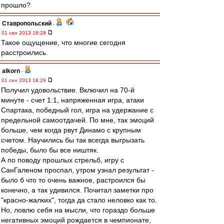
прошло?
Ставропольский
-
01 сен 2013 18:29
Такое ощущение, что многие сегодня
расстроились.
alkorn
-
01 сен 2013 18:29
Получил удовольствие. Включил на 70-й
минуте - счет 1:1, напряженная игра, атаки
Спартака, победный гол, игра на удержание с
предельной самоотдачей. По мне, так эмоций
больше, чем когда рвут Динамо с крупным
счетом. Научились бы так всегда выгрызать
победы, было бы все ништяк.
А по поводу прошлых стрельб, игру с
СанГаленом проспал, утром узнал результат -
было б что то очень важное, растроился бы
конечно, а так удивился. Почитал заметки про
"красно-жалких", тогда да стало неловко как то.
Но, ловлю себя на мысли, что гораздо больше
негативных эмоций рождается в чемпионате,