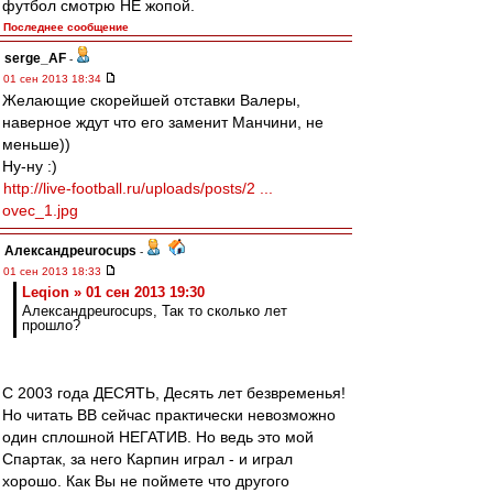
футбол смотрю НЕ жопой.
Последнее сообщение
serge_AF
-
01 сен 2013 18:34
Желающие скорейшей отставки Валеры,
наверное ждут что его заменит Манчини, не
меньше))
Ну-ну :)
http://live-football.ru/uploads/posts/2 ...
ovec_1.jpg
Александрeurocups
-
01 сен 2013 18:33
Leqion » 01 сен 2013 19:30
Александрeurocups, Так то сколько лет
прошло?
С 2003 года ДЕСЯТЬ, Десять лет безвременья!
Но читать ВВ сейчас практически невозможно
один сплошной НЕГАТИВ. Но ведь это мой
Спартак, за него Карпин играл - и играл
хорошо. Как Вы не поймете что другого